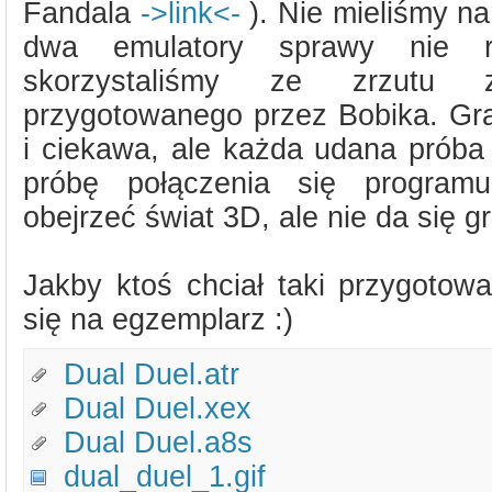
Fandala
->link<-
). Nie mieliśmy na
dwa emulatory sprawy nie r
skorzystaliśmy ze zrzutu
przygotowanego przez Bobika. Gra
i ciekawa, ale każda udana próba
próbę połączenia się program
obejrzeć świat 3D, ale nie da się gr
Jakby ktoś chciał taki przygotow
się na egzemplarz :)
Dual Duel.atr
Dual Duel.xex
Dual Duel.a8s
dual_duel_1.gif