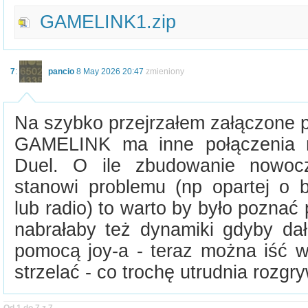
GAMELINK1.zip
7
:
pancio
8 May 2026 20:47
zmieniony
Na szybko przejrzałem załączone pli
GAMELINK ma inne połączenia n
Duel. O ile zbudowanie nowocze
stanowi problemu (np opartej o b
lub radio) to warto by było poznać 
nabrałaby też dynamiki gdyby dał
pomocą joy-a - teraz można iść w
strzelać - co trochę utrudnia rozgr
Od 1 do 7 z 7