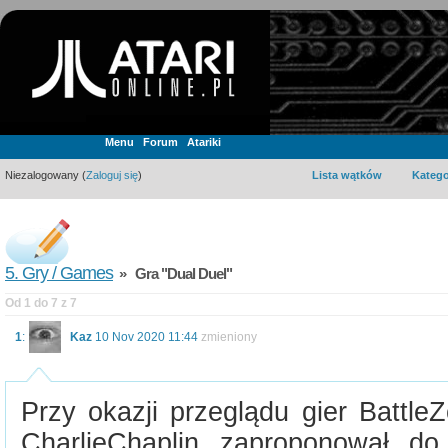
Menu
Forum
Atariki
Niezalogowany (
Zaloguj się
)
Lista wątków
Katego
5. Gry / Games
» Gra "Dual Duel"
Od 1 do 7 z 7
1
:
Kaz
10 Nov 2020 11:44
zmieniony
Przy okazji przeglądu gier Battl
CharlieChaplin zaproponował do