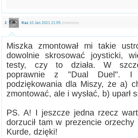
2
:
Kaz
10 Jan 2021 21:05
zmieniony
Miszka zmontował mi takie ustr
dowolnie skrosować joysticki, 
testy, czy to działa. W szcze
poprawnie z "Dual Duel". I 
podziękowania dla Miszy, że a) ch
zmontować, ale i wysłać, b) uparł s
PS. A! I jeszcze jedna rzecz war
dorzucił tam w prezencie orzechy
Kurde, dzięki!