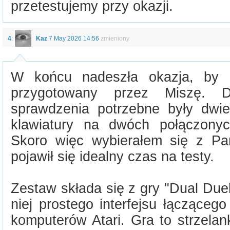
przetestujemy przy okazji.
4
:
Kaz
7 May 2026 14:56
zmieniony
W końcu nadeszła okazja, by pr
przygotowany przez Miszę. D
sprawdzenia potrzebne były dwi
klawiatury na dwóch połączony
Skoro więc wybierałem się z Pa
pojawił się idealny czas na testy.
Zestaw składa się z gry "Dual Due
niej prostego interfejsu łącząceg
komputerów Atari. Gra to strzelan