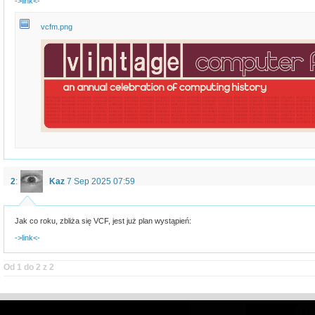
->link<-
vcfm.png
2
:
Kaz
7 Sep 2025 07:59
Jak co roku, zbliża się VCF, jest już plan wystąpień:
->link<-
Od 1 do 2 z 2