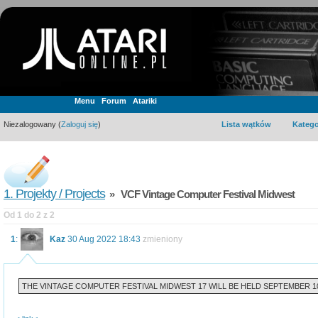
Menu
Forum
Atariki
Niezalogowany (
Zaloguj się
)
Lista wątków
Katego
1. Projekty / Projects
» VCF Vintage Computer Festival Midwest
Od 1 do 2 z 2
1
:
Kaz
30 Aug 2022 18:43
zmieniony
THE VINTAGE COMPUTER FESTIVAL MIDWEST 17 WILL BE HELD SEPTEMBER 10-