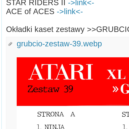
STAR RIDERS II
->link<-
ACE of ACES
->link<-
Okładki kaset zestawy >>GRUBC
grubcio-zestaw-39.webp