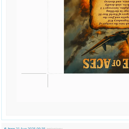
6
:
lexx
21 Aug 2025 09:35
zmieniony