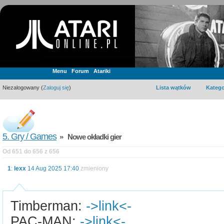
Menu
Forum
Atariki
Niezalogowany (
Zaloguj się
)
Lista wątków
Katego
5. Gry / Games
» Nowe okładki gier
Od 651 do 656 z 656
1
:
lexx
14 Aug 2025 17:40
zmieniony
Timberman:
->link<-
PAC-MAN:
->link<-