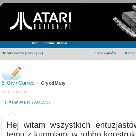
Menu
Forum
Atariki
Niezalogowany (
Zaloguj się
)
Lista wątków
Katego
5. Gry / Games
» Gry od Many
Od 1 do 14 z 14
1
:
Many
30 Dec 2024 15:33
Hej witam wszystkich entuzjastów
temu z kumplami w robbo konstruk