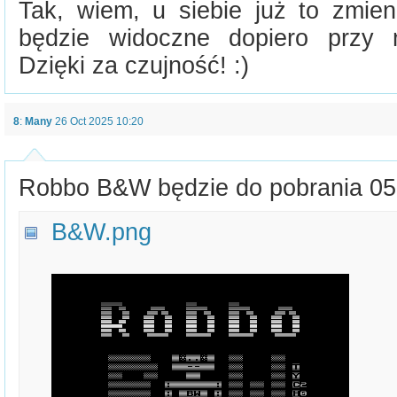
Tak, wiem, u siebie już to zmien
będzie widoczne dopiero przy na
Dzięki za czujność! :)
8
:
Many
26 Oct 2025 10:20
Robbo B&W będzie do pobrania 05
B&W.png