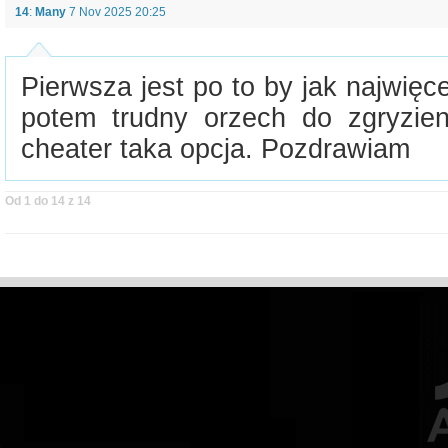
14
:
Many
7 Nov 2025 20:25
Pierwsza jest po to by jak najwię
potem trudny orzech do zgryzien
cheater taka opcja. Pozdrawiam
Od 1 do 14 z 14