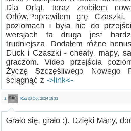
Dla Orląt, teraz zrobiłem no
Orłów.Poprawiłem grę Czaszki,
poziomach i była nie do przejś
wersjach ta druga jest bardz
trudniejsza. Dodałem różne bonus
Duck i Czaszki - cheaty, mapy, s
graczom. Video przejścia pozi
Życzę Szczęśliwego Nowego 
ściągnąć z
->link<-
2
:
Kaz
30 Dec 2024 18:33
Grało się, grało :). Dzięki Many, d