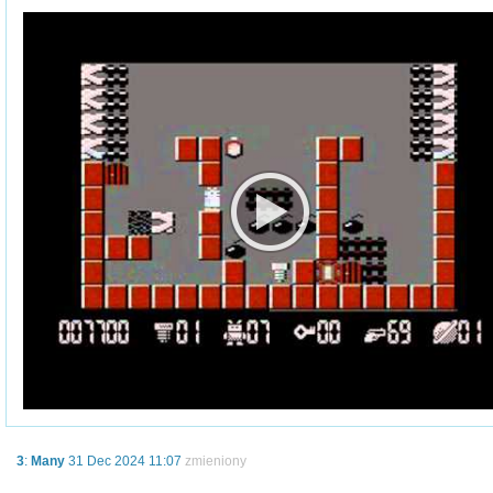
3
:
Many
31 Dec 2024 11:07
zmieniony