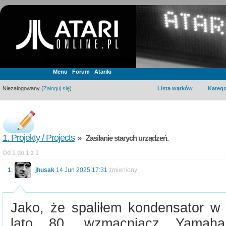
Menu
Forum
Atariki
Niezalogowany (
Zaloguj się
)
Lista wątków
Katego
1. Projekty / Projects
» Zasilanie starych urządzeń.
Od 1 do 1 z 1
1
:
jhusak
14 Jun 2025 17:31
zmieniony
Jako, że spaliłem kondensator w
lato 80, wzmacniacz Yamaha