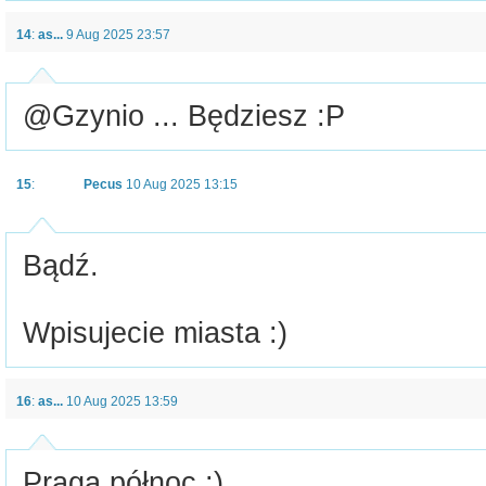
14
:
as...
9 Aug 2025 23:57
@Gzynio ... Będziesz :P
15
:
Pecus
10 Aug 2025 13:15
Bądź.
Wpisujecie miasta :)
16
:
as...
10 Aug 2025 13:59
Praga północ ;)