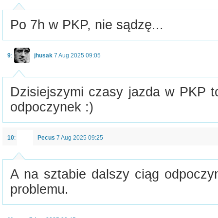
Po 7h w PKP, nie sądzę...
9
:
jhusak
7 Aug 2025 09:05
Dzisiejszymi czasy jazda w PKP t
odpoczynek :)
10
:
Pecus
7 Aug 2025 09:25
A na sztabie dalszy ciąg odpoczyn
problemu.