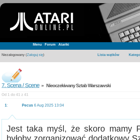
Menu
Forum
Atariki
Niezalogowany (
Zaloguj się
)
Lista wątków
Katego
7. Scena / Scene
» Nieoczekiwany Sztab Warszawski
Od 1 do 41 z 41
1
:
Pecus
6 Aug 2025 13:04
Jest taka myśl, że skoro mamy Pi
byłoby zorganizować dodatkowy S