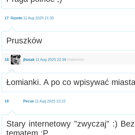
17
:
Gzynio
11 Aug 2025 21:35
Pruszków
18
:
jhusak
11 Aug 2025 22:39
zmieniony
Łomianki. A po co wpisywać miast
19
:
Pecus
11 Aug 2025 23:22
Stary internetowy "zwyczaj" :) Be
tematem :P