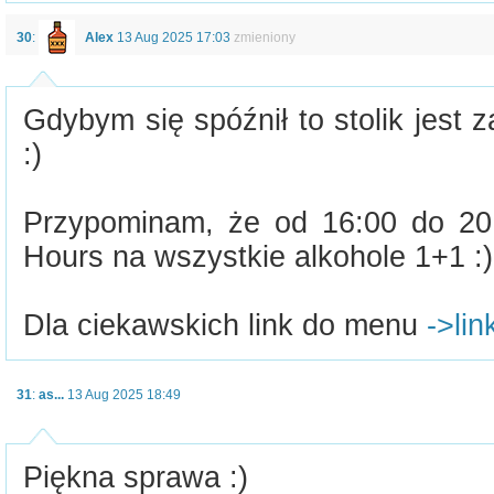
30
:
Alex
13 Aug 2025 17:03
zmieniony
Gdybym się spóźnił to stolik jest
:)
Przypominam, że od 16:00 do 20
Hours na wszystkie alkohole 1+1 :)
Dla ciekawskich link do menu
->lin
31
:
as...
13 Aug 2025 18:49
Piękna sprawa :)