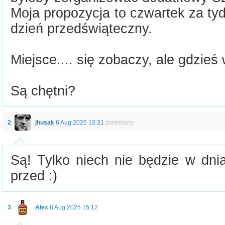
Moja propozycja to czwartek za tyd
dzień przedświąteczny.
Miejsce.... się zobaczy, ale gdzieś
Są chętni?
2
:
jhusak
6 Aug 2025 13:31
zmieniony
Są! Tylko niech nie będzie w dnia
przed :)
3
:
Alex
6 Aug 2025 15:12