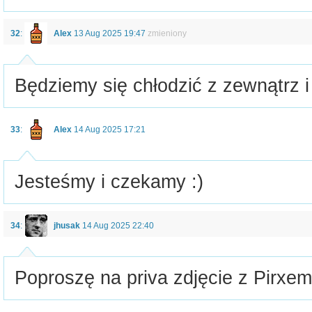
32
:
Alex
13 Aug 2025 19:47
zmieniony
Będziemy się chłodzić z zewnątrz 
33
:
Alex
14 Aug 2025 17:21
Jesteśmy i czekamy :)
34
:
jhusak
14 Aug 2025 22:40
Poproszę na priva zdjęcie z Pirxem