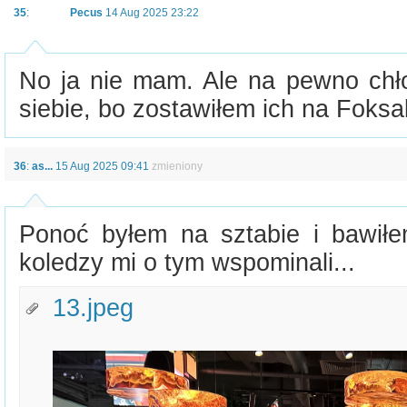
35
:
Pecus
14 Aug 2025 23:22
No ja nie mam. Ale na pewno chło
siebie, bo zostawiłem ich na Foksal 
36
:
as...
15 Aug 2025 09:41
zmieniony
Ponoć byłem na sztabie i bawiłe
koledzy mi o tym wspominali...
13.jpeg