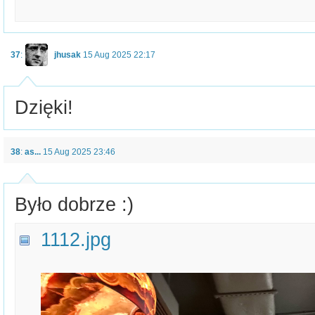
37
:
jhusak
15 Aug 2025 22:17
Dzięki!
38
:
as...
15 Aug 2025 23:46
Było dobrze :)
1112.jpg