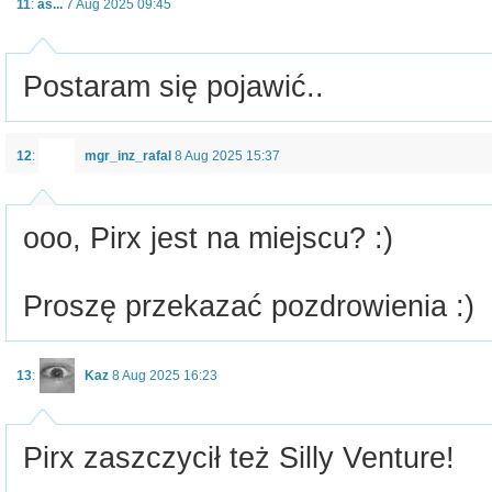
11
:
as...
7 Aug 2025 09:45
Postaram się pojawić..
12
:
mgr_inz_rafal
8 Aug 2025 15:37
ooo, Pirx jest na miejscu? :)
Proszę przekazać pozdrowienia :)
13
:
Kaz
8 Aug 2025 16:23
Pirx zaszczycił też Silly Venture!