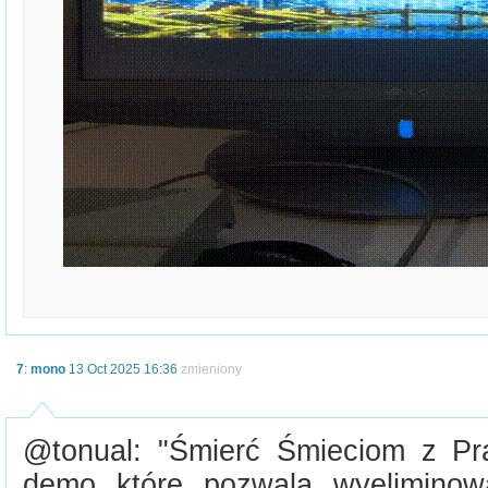
7
:
mono
13 Oct 2025 16:36
zmieniony
@tonual: "Śmierć Śmieciom z P
demo które pozwala wyeliminow