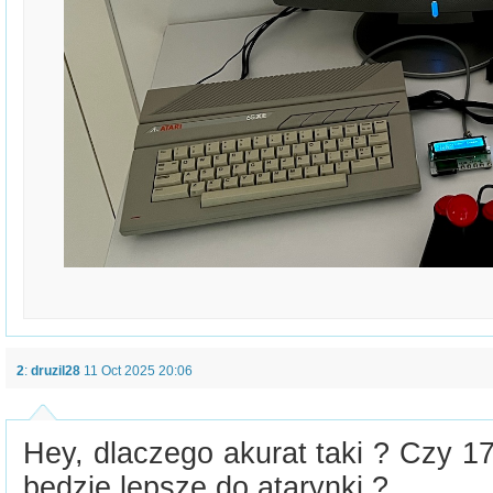
2
:
druzil28
11 Oct 2025 20:06
Hey, dlaczego akurat taki ? Czy 1
bedzie lepsze do atarynki ?