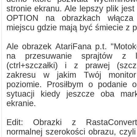
stronie ekranu. Ale lepszy plik jest
OPTION na obrazkach włącza 
miejscu gdzie mają być śmiecie z p
Ale obrazek AtariFana p.t. "Moto
na przesuwanie sprajtów z l
(ctrl+szczałki) i z prawej (szcz
zakresu w jakim Twój monito
poziomie. Prosiłbym o podanie 
sytuacji kiedy jeszcze oba ma
ekranie.
Edit: Obrazki z RastaConver
normalnej szerokości obrazu, czyl