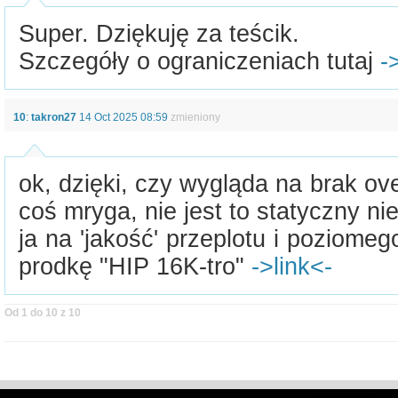
Super. Dziękuję za teścik.
Szczegóły o ograniczeniach tutaj
-
10
:
takron27
14 Oct 2025 08:59
zmieniony
ok, dzięki, czy wygląda na brak ove
coś mryga, nie jest to statyczny n
ja na 'jakość' przeplotu i poziomeg
prodkę "HIP 16K-tro"
->link<-
Od 1 do 10 z 10