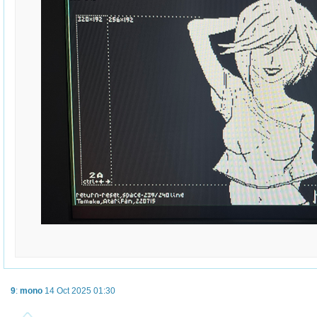
9
:
mono
14 Oct 2025 01:30