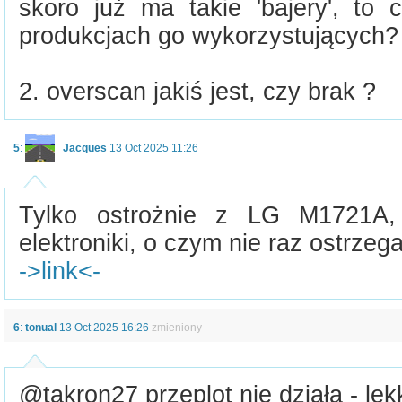
skoro już ma takie 'bajery', to 
produkcjach go wykorzystujących?
2. overscan jakiś jest, czy brak ?
5
:
Jacques
13 Oct 2025 11:26
Tylko ostrożnie z LG M1721A
elektroniki, o czym nie raz ostrzega
->link<-
6
:
tonual
13 Oct 2025 16:26
zmieniony
@takron27 przeplot nie działa - le