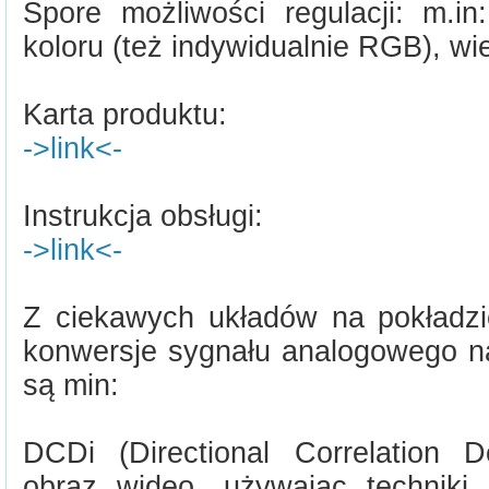
Spore możliwości regulacji: m.in
koloru (też indywidualnie RGB), w
Karta produktu:
->link<-
Instrukcja obsługi:
->link<-
Z ciekawych układów na pokładz
konwersje sygnału analogowego na
są min:
DCDi (Directional Correlation De
obraz wideo, używając techniki