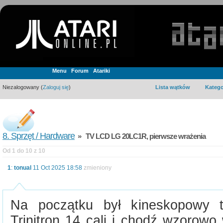
Menu
Forum
Atariki
Niezalogowany (
Zaloguj się
)
Lista wątków
Katego
8. Sprzęt / Hardware
» TV LCD LG 20LC1R, pierwsze wrażenia
Od 1 do 10 z 10
1
:
tonual
11 Oct 2025 18:58
zmieniony
Na początku był kineskopowy
Trinitron 14 cali i chodź wzorowo