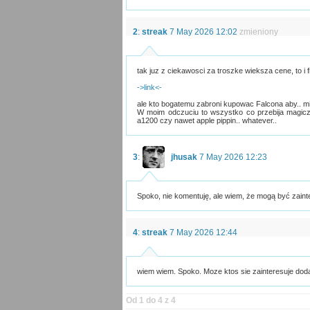
2
:
streak
7 May 2026 12:02
zmieniony
tak juz z ciekawosci za troszke wieksza cene, to i f
->link<-
ale kto bogatemu zabroni kupowac Falcona aby.. mi
W moim odczuciu to wszystko co przebija magiczn
a1200 czy nawet apple pippin.. whatever..
3
:
jhusak
7 May 2026 12:23
Spoko, nie komentuję, ale wiem, że mogą być zaint
4
:
streak
7 May 2026 12:44
wiem wiem. Spoko. Moze ktos sie zainteresuje dod
Od 1 do 4 z 4