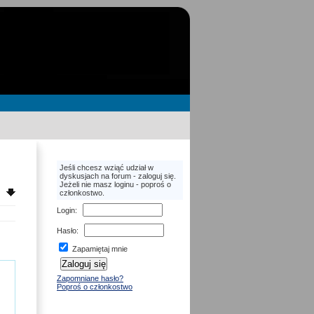
Jeśli chcesz wziąć udział w
dyskusjach na forum - zaloguj się.
Jeżeli nie masz loginu - poproś o
członkostwo.
Login
:
Hasło
:
Zapamiętaj mnie
Zapomniane hasło?
Poproś o członkostwo