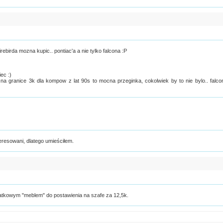
irebirda mozna kupic.. pontiac'a a nie tylko falcona :P
ec :)
a granice 3k dla kompow z lat 90s to mocna przeginka, cokolwiek by to nie bylo.. falco
eresowani, dlatego umieściłem.
atkowym "meblem" do postawienia na szafe za 12,5k.