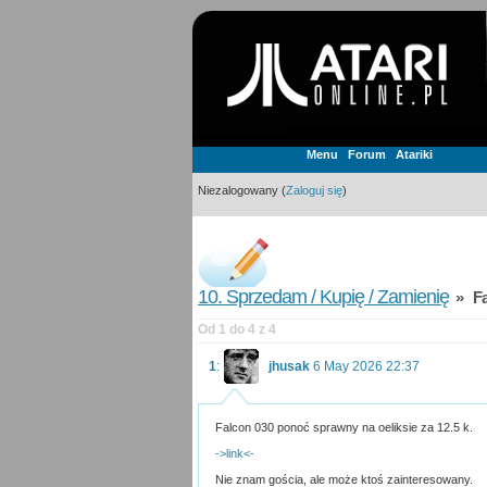
Menu
Forum
Atariki
Niezalogowany (
Zaloguj się
)
10. Sprzedam / Kupię / Zamienię
» Fal
Od 1 do 4 z 4
1
:
jhusak
6 May 2026 22:37
Falcon 030 ponoć sprawny na oeliksie za 12.5 k.
->link<-
Nie znam gościa, ale może ktoś zainteresowany.