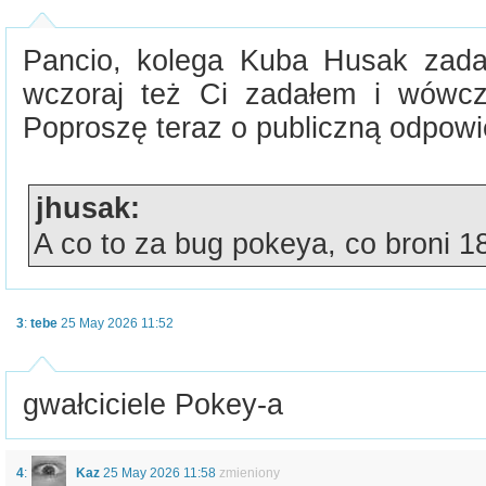
Pancio, kolega Kuba Husak zadał
wczoraj też Ci zadałem i wówcz
Poproszę teraz o publiczną odpowi
jhusak:
A co to za bug pokeya, co broni 
3
:
tebe
25 May 2026 11:52
gwałciciele Pokey-a
4
:
Kaz
25 May 2026 11:58
zmieniony