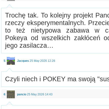
Trochę tak. To kolejny projekt Pa
rzeczy eksperymentalnych. Przeci
to też nietypowa zabawa w cał
Pokeya od wszelkich zakłóceń o
jego zasilacza…
5
:
Jacques
25 May 2026 12:26
Czyli niech i POKEY ma swoją "sus
6
:
pancio
25 May 2026 14:43