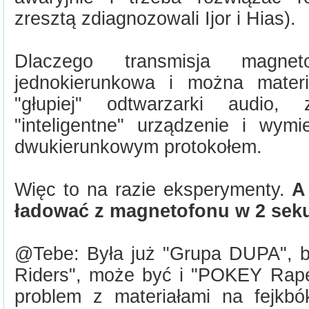
zresztą zdiagnozowali Ijor i Hias).
Dlaczego transmisja magne
jednokierunkowa i można mater
"głupiej" odtwarzarki audio, 
"inteligentne" urządzenie i wym
dwukierunkowym protokołem.
Więc to na razie eksperymenty.
A
ładować z magnetofonu w 2 sek
@Tebe: Była już "Grupa DUPA", b
Riders", może być i "POKEY Rape
problem z materiałami na fejkbó