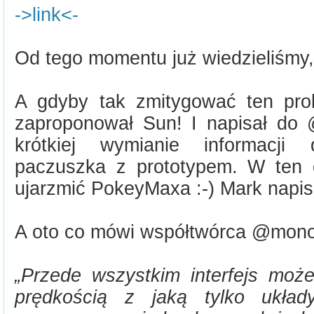
->link<-
Od tego momentu już wiedzieliśmy,
A gdyby tak zmitygować ten pr
zaproponował Sun! I napisał do 
krótkiej wymianie informacji
paczuszka z prototypem. W ten 
ujarzmić PokeyMaxa :-) Mark napis
A oto co mówi współtwórca @mono 
„Przede wszystkim interfejs mo
prędkością z jaką tylko układ