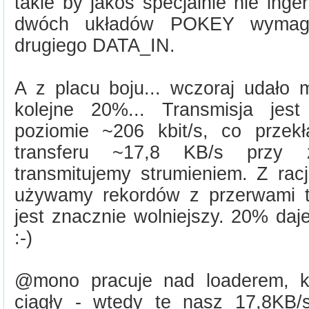
takie by jakoś specjalnie nie ing
dwóch układów POKEY wymaga
drugiego DATA_IN.
A z placu boju... wczoraj udało
kolejne 20%... Transmisja jes
poziomie ~206 kbit/s, co przek
transferu ~17,8 KB/s przy 
transmitujemy strumieniem. Z rac
używamy rekordów z przerwami to
jest znacznie wolniejszy. 20% daj
:-)
@mono pracuje nad loaderem, kt
ciągły - wtedy te nasz 17,8KB/