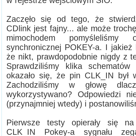
w rejestrze wejściowym SIO.
Zaczęło się od tego, że stwier
CDlink jest fajny... ale może trochę
mimochodem pomyśleliśmy o 
synchronicznej POKEY-a. I jakież 
że nikt, prawdopodobnie nigdy z te
Sprawdziliśmy klika schematów 
okazało się, że pin CLK_IN był 
Zachodziliśmy w głowę dlac
wykorzystywano? Odpowiedzi nie
(przynajmniej wtedy) i postanowili
Pierwsze testy opierały się n
CLK_IN Pokey-a sygnału zeg