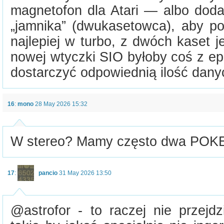
magnetofon dla Atari — albo dodać
„jamnika” (dwukasetowca), aby pot
najlepiej w turbo, z dwóch kaset 
nowej wtyczki SIO byłoby coś z ep
dostarczyć odpowiednią ilość dany
16
:
mono
28 May 2026 15:32
W stereo? Mamy często dwa POKE
17
:
pancio
31 May 2026 13:50
@astrofor - to raczej nie przejdz