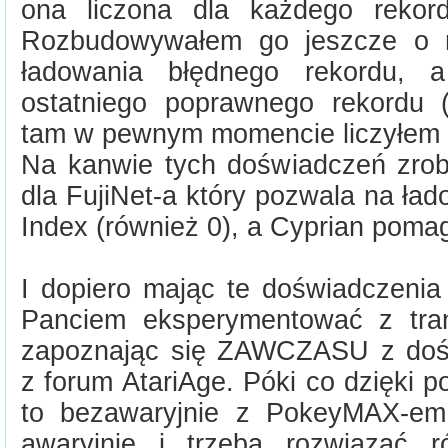
ona liczona dla każdego rekord
Rozbudowywałem go jeszcze o m
ładowania błędnego rekordu, 
ostatniego poprawnego rekordu
tam w pewnym momencie liczyłem 
Na kanwie tych doświadczeń zro
dla FujiNet-a który pozwala na ł
Index (również 0), a Cyprian poma
I dopiero mając te doświadczenia
Panciem eksperymentować z tran
zapoznając się ZAWCZASU z doś
z forum AtariAge. Póki co dzięki 
to bezawaryjnie z PokeyMAX-em
awaryjnie i trzeba rozwiązać r