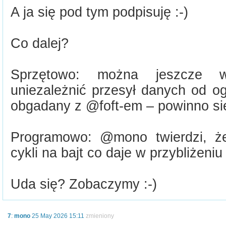
A ja się pod tym podpisuję :-)
Co dalej?
Sprzętowo: można jeszcze w
uniezależnić przesył danych od og
obgadany z @foft-em – powinno si
Programowo: @mono twierdzi, ż
cykli na bajt co daje w przybliżeniu
Uda się? Zobaczymy :-)
7
:
mono
25 May 2026 15:11
zmieniony