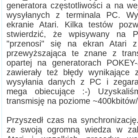
generatora częstotliwości a na w
wysyłanych z terminala PC. Wyn
ekranie Atari. Kilka testów pozw
stwierdzić, że wpisywany na P
"przenosi" się na ekran Atari 
przewyższająca te znane z trans
opartej na generatorach POKEY-
zawierały też błędy wynikające z
wysyłania danych z PC i zegara
mega obiecujące :-) Uzyskaliś
transmisję na poziome ~400kbitów/
Przyszedł czas na synchronizację
ze swoją ogromną wiedza w zak