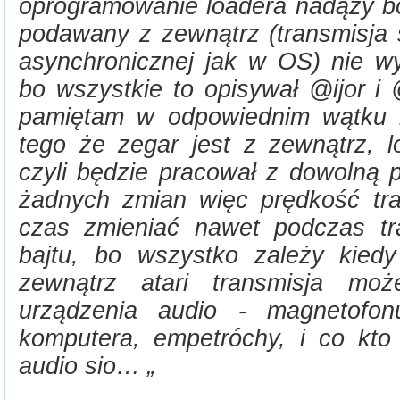
oprogramowanie loadera nadąży bo
podawany z zewnątrz (transmisja 
asynchronicznej jak w OS) nie 
bo wszystkie to opisywał @ijor i
pamiętam w odpowiednim wątku n
tego że zegar jest z zewnątrz, l
czyli będzie pracował z dowolną 
żadnych zmian więc prędkość tra
czas zmieniać nawet podczas tr
bajtu, bo wszystko zależy kied
zewnątrz atari transmisja m
urządzenia audio - magnetofon
komputera, empetróchy, i co kto
audio sio… „