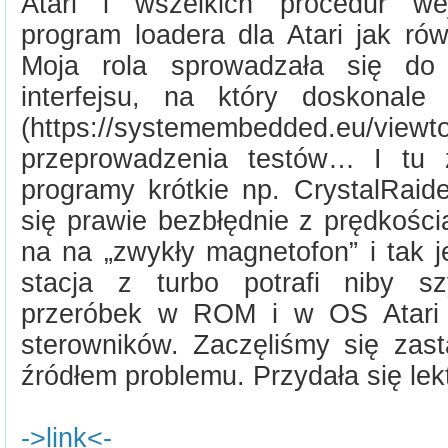
Atari i wszelkich procedur wej
program loadera dla Atari jak r
Moja rola sprowadzała się do 
interfejsu, na który doskonal
(https://systemembedded.eu/vie
przeprowadzenia testów… I tu 
programy krótkie np. CrystalRaid
się prawie bezbłędnie z prędkości
na na „zwykły magnetofon” i tak 
stacja z turbo potrafi niby s
przeróbek w ROM i w OS Atari 
sterowników. Zaczęliśmy się za
źródłem problemu. Przydała się le
->link<-