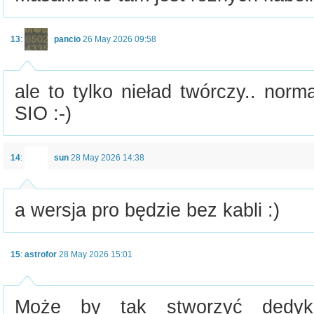
13
:
pancio
26 May 2026 09:58
ale to tylko nieład twórczy.. norma
SIO :-)
14
:
sun
28 May 2026 14:38
a wersja pro będzie bez kabli :)
15
:
astrofor
28 May 2026 15:01
Może by tak stworzyć dedyk