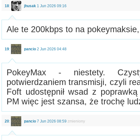
18
:
jhusak
1 Jun 2026 09:16
Ale te 200kbps to na pokeymaksie,
19
:
pancio
2 Jun 2026 04:48
PokeyMax - niestety. Czy
potwierdzaniem transmisji, czyli re
Foft udostępnił wsad z poprawką 
PM więc jest szansa, że trochę lud
20
:
pancio
7 Jun 2026 08:59
zmieniony