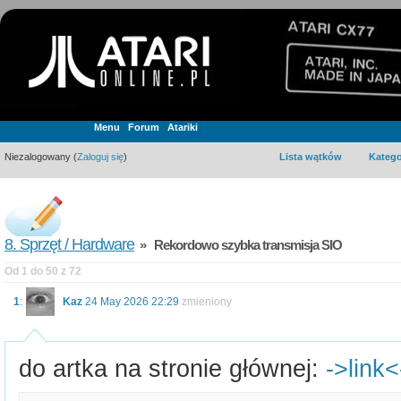
Menu
Forum
Atariki
Niezalogowany (
Zaloguj się
)
Lista wątków
Katego
8. Sprzęt / Hardware
» Rekordowo szybka transmisja SIO
Od 1 do 50 z 72
1
:
Kaz
24 May 2026 22:29
zmieniony
do artka na stronie głównej:
->link<