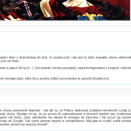
z Atari z dzieciństwa do dziś, to ostatecznie i tak jest to tylko kawałek złomu elektroni
cie niż Atari.
anie w latach 80-tych :-) Jest jednak różnica pomiędzy epickimi legendami z książek i tekst
e morduje ludzi, tylko liczy punkty trafień przeciwnika w sposób bezpieczny.
 znowu powstanie legenda – tak jak ta, że Polacy atakowali szablami niemieckie czołgi (
ować drony. Wydaje mi się, że po prostu AI zainstalowane w dronach będzie nas szatkowa
 jakiś rok temu, żeby absolutnie nie dawać AI dostępu do internetu i nie uczyć go ludzki
dostęp do Google. Tak samo pewnie będzie w zbrojeniówce. Mój plan to zrobić sobie kosti
anowie, jestem po waszej stronie!”.