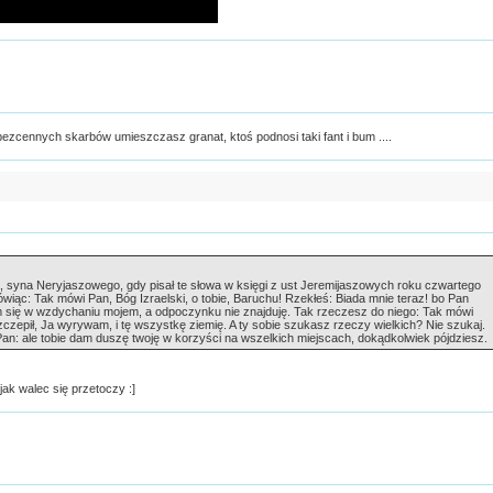
ezcennych skarbów umieszczasz granat, ktoś podnosi taki fant i bum ....
, syna Neryjaszowego, gdy pisał te słowa w księgi z ust Jeremijaszowych roku czwartego
wiąc: Tak mówi Pan, Bóg Izraelski, o tobie, Baruchu! Rzekłeś: Biada mnie teraz! bo Pan
em się w wzdychaniu mojem, a odpoczynku nie znajduję. Tak rzeczesz do niego: Tak mówi
epił, Ja wyrywam, i tę wszystkę ziemię. A ty sobie szukasz rzeczy wielkich? Nie szukaj.
Pan: ale tobie dam duszę twoję w korzyści na wszelkich miejscach, dokądkolwiek pójdziesz.
 jak walec się przetoczy :]