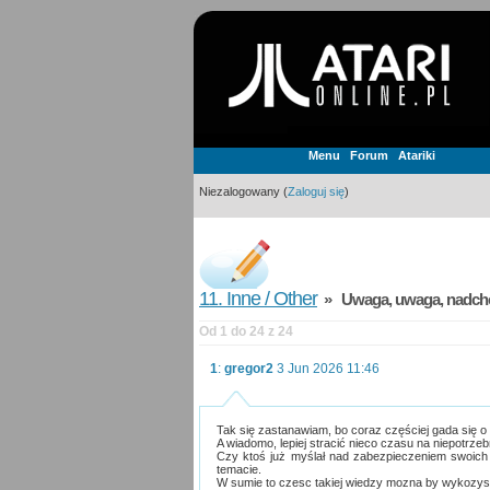
Menu
Forum
Atariki
Niezalogowany (
Zaloguj się
)
11. Inne / Other
» Uwaga, uwaga, nadcho
Od 1 do 24 z 24
1
:
gregor2
3 Jun 2026 11:46
Tak się zastanawiam, bo coraz częściej gada się o 
A wiadomo, lepiej stracić nieco czasu na niepotrze
Czy ktoś już myślał nad zabezpieczeniem swoich 
temacie.
W sumie to czesc takiej wiedzy mozna by wykozy