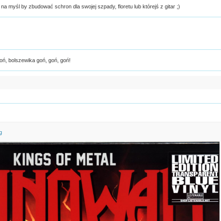
i na myśl by zbudować schron dla swojej szpady, floretu lub którejś z gitar ;)
łoń, bolszewika goń, goń, goń!
g