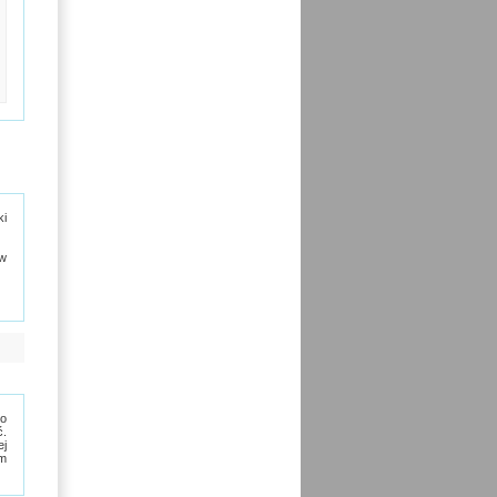
ki
ów
co
ć.
ej
um