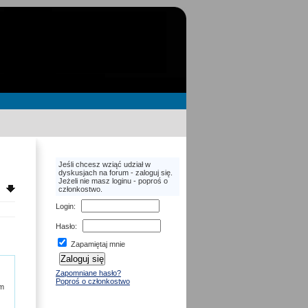
Jeśli chcesz wziąć udział w
dyskusjach na forum - zaloguj się.
Jeżeli nie masz loginu - poproś o
członkostwo.
Login
:
Hasło
:
Zapamiętaj mnie
Zapomniane hasło?
Poproś o członkostwo
ym