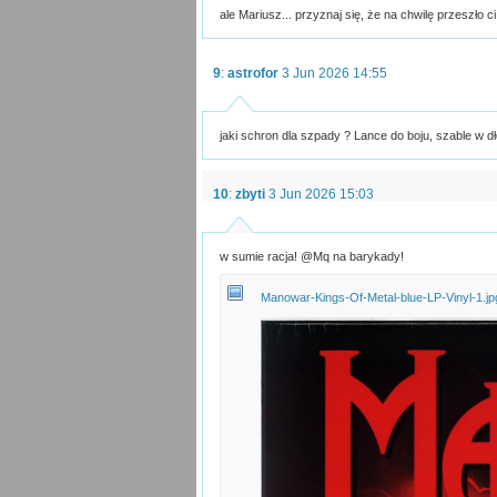
ale Mariusz... przyznaj się, że na chwilę przeszło c
9
:
astrofor
3 Jun 2026 14:55
jaki schron dla szpady ? Lance do boju, szable w d
10
:
zbyti
3 Jun 2026 15:03
w sumie racja! @Mq na barykady!
Manowar-Kings-Of-Metal-blue-LP-Vinyl-1.jp