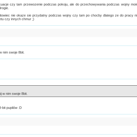
uacje czy tam przewozenie podczas pokoju, ale do przechowywania podczas wojny mo
rogie.
towiec nie okaze sie przydatny podczas wojny czy tam po chocby dlatego ze do pracy n
netu czy innych chmur ;)
 nim swoje 8bit.
 w nim swoje 8bit.
-bit pupilów :D