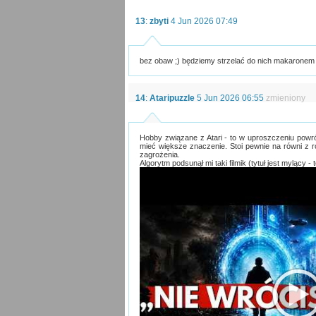
13
:
zbyti
4 Jun 2026 07:49
bez obaw ;) będziemy strzelać do nich makaronem 
14
:
Ataripuzzle
5 Jun 2026 06:55
zmieniony
Hobby związane z Atari - to w uproszczeniu powrót
mieć większe znaczenie. Stoi pewnie na równi z r
zagrożenia.
Algorytm podsunął mi taki filmik (tytuł jest mylący