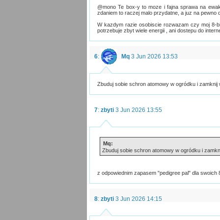
@mono Te box-y to moze i fajna sprawa na ewak
zdaniem to raczej malo przydatne, a juz na pewno d
W kazdym razie osobiscie rozwazam czy moj 8-bi
potrzebuje zbyt wiele energii , ani dostepu do inter
6
:
Mq
3 Jun 2026 13:53
Zbuduj sobie schron atomowy w ogródku i zamknij w
7
:
zbyti
3 Jun 2026 13:55
Mq:
Zbuduj sobie schron atomowy w ogródku i zamknij
z odpowiednim zapasem "pedigree pal" dla swoich 8
8
:
zbyti
3 Jun 2026 14:15