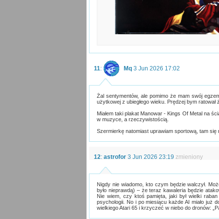
11
:
Mq
3 Jun 2026 17:02
Żal sentymentów, ale pomimo że mam swój egzemplar
użytkowej z ubiegłego wieku. Prędzej bym ratował ży
Miałem taki plakat Manowar - Kings Of Metal na ści
w muzyce, a rzeczywistością.
Szermierkę natomiast uprawiam sportową, tam się ni
12
:
astrofor
3 Jun 2026 23:19
zmieniony
Nigdy nie wiadomo, kto czym będzie walczył. Może
było nieprawdą) – że teraz kawaleria będzie atak
Nie wiem, czy ktoś pamięta, jaki był wielki raban
psychologii. No i po miesiącu każde AI miało już 
wielkiego Atari 65 i krzyczeć w niebo do dronów: „P