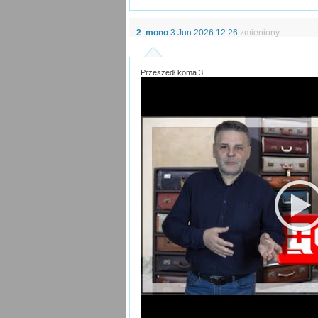
2
:
mono
3 Jun 2026 12:26
zmieniony
Przeszedł koma 3.