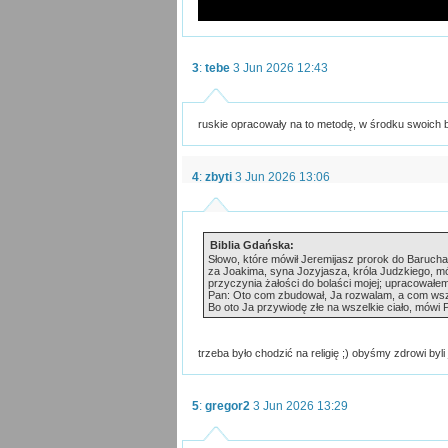
3
:
tebe
3 Jun 2026 12:43
ruskie opracowały na to metodę, w środku swoich b
4
:
zbyti
3 Jun 2026 13:06
Biblia Gdańska:
Słowo, które mówił Jeremijasz prorok do Barucha
za Joakima, syna Jozyjasza, króla Judzkiego, mó
przyczynia żałości do bolaści mojej; upracował
Pan: Oto com zbudował, Ja rozwalam, a com wszcz
Bo oto Ja przywiodę złe na wszelkie ciało, mówi 
trzeba było chodzić na religię ;) obyśmy zdrowi byli
5
:
gregor2
3 Jun 2026 13:29