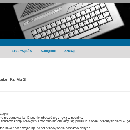
Lista wątków
Kategorie
Szukaj
dzi - Ko-Ma-3!
wojnie.
bne przygotowania niż później obudzić się z ręką w nocniku.
skarbów komputerowych i ewentualnie chciałby się podzielić swoimi przemyśleniami w t
stac nawet poza wojna np. do przechowywania nosnikow danych.