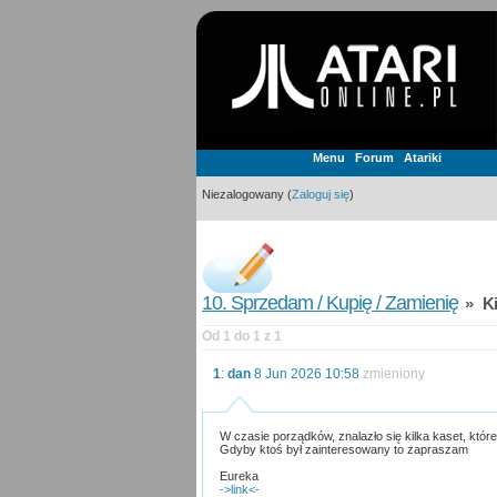
Menu
Forum
Atariki
Niezalogowany (
Zaloguj się
)
10. Sprzedam / Kupię / Zamienię
» Kil
Od 1 do 1 z 1
1
:
dan
8 Jun 2026 10:58
zmieniony
W czasie porządków, znalazło się kilka kaset, któr
Gdyby ktoś był zainteresowany to zapraszam
Eureka
->link<-