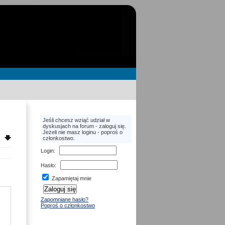
Jeśli chcesz wziąć udział w
dyskusjach na forum - zaloguj się.
Jeżeli nie masz loginu - poproś o
członkostwo.
Login
:
Hasło
:
Zapamiętaj mnie
Zapomniane hasło?
Poproś o członkostwo