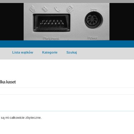
Lista wątków
Kategorie
Szukaj
ka kaset
e są mi całkowicie zbyteczne.