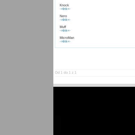
Knock
->link<-
Nero
->link<-
Muff
->link<-
MicroMan
->link<-
Od 1 do 1 z 1