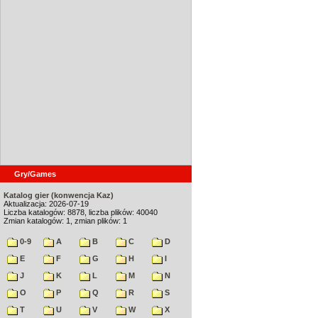
Gry/Games
Katalog gier (konwencja Kaz)
Aktualizacja: 2026-07-19
Liczba katalogów: 8878, liczba plików: 40040
Zmian katalogów: 1, zmian plików: 1
0-9
A
B
C
D
E
F
G
H
I
J
K
L
M
N
O
P
Q
R
S
T
U
V
W
X