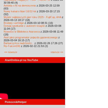
30 09:40 (4)
Ankieta o AI na demoscenie
z 2026-03-25 12:59
(63)
Nowy kanał o Atari 16/32-bit
z 2026-03-20 17:15
(52)
Wybór najlepszych gier roku 2025 - FujiCup, AHA
z
2026-03-13 18:17 (18)
Brodaty cartridge
z 2026-03-10 08:31 (16)
Dzisiaj spotkanie z autorem książki
z 2026-03-08
11:04 (17)
Nowości w Bibliotece Atarowca
z 2026-03-06 11:49
(18)
Atari jako programator pojazdu gąsienicowego
z
2026-03-04 16:15 (17)
Barbarzyńca nadchodzi...
z 2026-02-26 17:26 (27)
Re-Falcon030
z 2026-02-22 21:53 (2)
«« nowsze
starsze »»
AtariOnline.pl na YouTube
Pomocnik/Helper