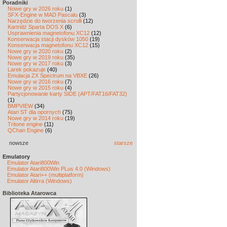
Poradniki
Nowe gry w 2026 roku
(1)
SFX-Engine w MAD Pascalu
(3)
Narzędzie do tworzenia scrolli
(12)
Kartridż Sparta DOS X
(6)
Usprawnienia magnetofonu XC12
(12)
Konserwacja stacji dysków 1050
(19)
Konserwacja magnetofonu XC12
(15)
Nowe gry w 2020 roku
(2)
Nowe gry w 2019 roku
(35)
Nowe gry w 2017 roku
(3)
Larek pokazuje
(40)
Emulacja ZX Spectrum na VBXE
(26)
Nowe gry w 2016 roku
(7)
Nowe gry w 2015 roku
(4)
Partycjonowanie karty SIDE (APT/FAT16/FAT32)
(1)
BMPVIEW
(34)
Atari ST dla opornych
(75)
Nowe gry w 2014 roku
(19)
Tritone engine
(11)
QChan Engine
(6)
nowsze
starsze
Emulatory
Emulator Atari800Win
Emulator Atari800Win PLus 4.0 (Windows)
Emulator Atari++ (multiplatform)
Emulator Altirra (Windows)
Biblioteka Atarowca