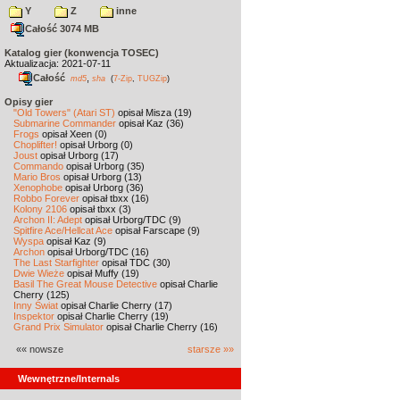
Y
Z
inne
Całość 3074 MB
Katalog gier (konwencja TOSEC)
Aktualizacja: 2021-07-11
Całość
,
md5
sha
(
7-Zip
,
TUGZip
)
Opisy gier
"Old Towers" (Atari ST)
opisał Misza (19)
Submarine Commander
opisał Kaz (36)
Frogs
opisał Xeen (0)
Choplifter!
opisał Urborg (0)
Joust
opisał Urborg (17)
Commando
opisał Urborg (35)
Mario Bros
opisał Urborg (13)
Xenophobe
opisał Urborg (36)
Robbo Forever
opisał tbxx (16)
Kolony 2106
opisał tbxx (3)
Archon II: Adept
opisał Urborg/TDC (9)
Spitfire Ace/Hellcat Ace
opisał Farscape (9)
Wyspa
opisał Kaz (9)
Archon
opisał Urborg/TDC (16)
The Last Starfighter
opisał TDC (30)
Dwie Wieże
opisał Muffy (19)
Basil The Great Mouse Detective
opisał Charlie
Cherry (125)
Inny Świat
opisał Charlie Cherry (17)
Inspektor
opisał Charlie Cherry (19)
Grand Prix Simulator
opisał Charlie Cherry (16)
«« nowsze
starsze »»
Wewnętrzne/Internals