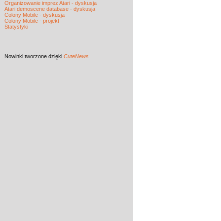
Organizowanie imprez Atari - dyskusja
Atari demoscene database - dyskusja
Colony Mobile - dyskusja
Colony Mobile - projekt
Statystyki
Nowinki
tworzone dzięki
CuteNews