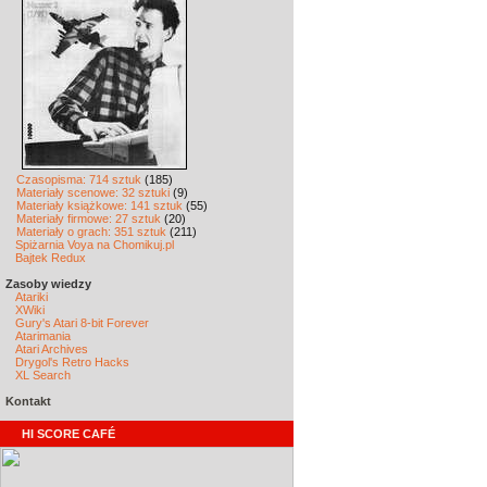
Czasopisma: 714 sztuk
(185)
Materiały scenowe: 32 sztuki
(9)
Materiały książkowe: 141 sztuk
(55)
Materiały firmowe: 27 sztuk
(20)
Materiały o grach: 351 sztuk
(211)
Spiżarnia Voya na Chomikuj.pl
Bajtek Redux
Zasoby wiedzy
Atariki
XWiki
Gury's Atari 8-bit Forever
Atarimania
Atari Archives
Drygol's Retro Hacks
XL Search
Kontakt
HI SCORE CAFÉ