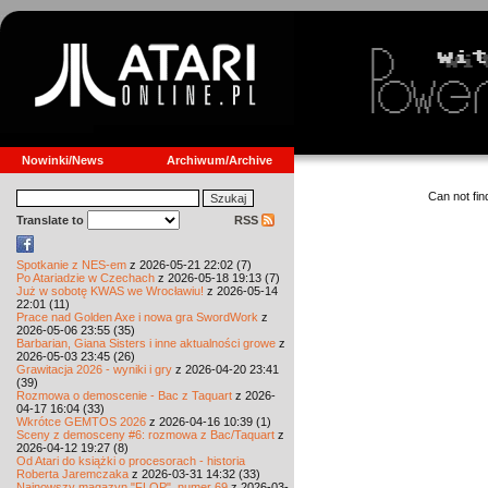
Nowinki/News
Archiwum/Archive
Can not find
Translate to
RSS
Spotkanie z NES-em
z 2026-05-21 22:02 (7)
Po Atariadzie w Czechach
z 2026-05-18 19:13 (7)
Już w sobotę KWAS we Wrocławiu!
z 2026-05-14
22:01 (11)
Prace nad Golden Axe i nowa gra SwordWork
z
2026-05-06 23:55 (35)
Barbarian, Giana Sisters i inne aktualności growe
z
2026-05-03 23:45 (26)
Grawitacja 2026 - wyniki i gry
z 2026-04-20 23:41
(39)
Rozmowa o demoscenie - Bac z Taquart
z 2026-
04-17 16:04 (33)
Wkrótce GEMTOS 2026
z 2026-04-16 10:39 (1)
Sceny z demosceny #6: rozmowa z Bac/Taquart
z
2026-04-12 19:27 (8)
Od Atari do książki o procesorach - historia
Roberta Jaremczaka
z 2026-03-31 14:32 (33)
Najnowszy magazyn "FLOP", numer 69
z 2026-03-