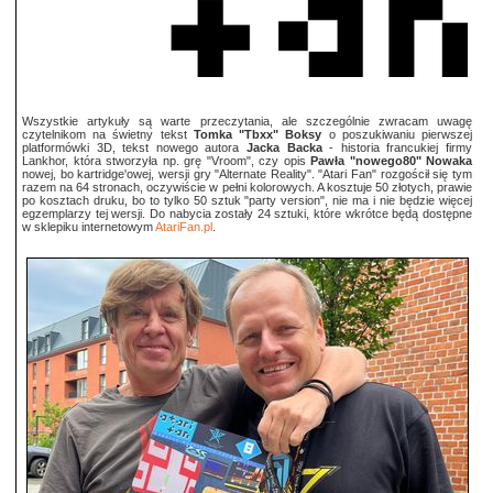
Wszystkie artykuły są warte przeczytania, ale szczególnie zwracam uwagę
czytelnikom na świetny tekst
Tomka "Tbxx" Boksy
o poszukiwaniu pierwszej
platformówki 3D, tekst nowego autora
Jacka Backa
- historia francukiej firmy
Lankhor, która stworzyła np. grę "Vroom", czy opis
Pawła "nowego80" Nowaka
nowej, bo kartridge'owej, wersji gry "Alternate Reality". "Atari Fan" rozgościł się tym
razem na 64 stronach, oczywiście w pełni kolorowych. A kosztuje 50 złotych, prawie
po kosztach druku, bo to tylko 50 sztuk "party version", nie ma i nie będzie więcej
egzemplarzy tej wersji. Do nabycia zostały 24 sztuki, które wkrótce będą dostępne
w sklepiku internetowym
AtariFan.pl
.