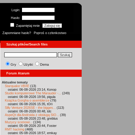
Login:
Hasło:
Zapamiętaj mnie
Zapomniane hasło?
Poproś o członkostwo
Szukaj plików/Search files
Gry
Użytki
Dema
Forum Atarum
Aktualne tematy
Starquake VBXE
(13)
ostatni: 06-08-2026 23:14, Konop
Studio komputerowe The Marauder -...
(249)
ostatni: 06-08-2026 19:56, pigula
Książka Gorgha o asemblerze
(79)
ostatni: 06-08-2026 15:35, tOri
Silly Venture 2026SE - the bigges...
(113)
ostatni: 06-08-2026 00:48, tdc
AspeQt dla Androida z obsługą SIO...
(39)
ostatni: 05-08-2026 23:48, greblus
Muzycy scenowi...
(134)
ostatni: 05-08-2026 20:44, Foster
RMT hacking
(468)
ostatni: 05-08-2026 18:57, emkay