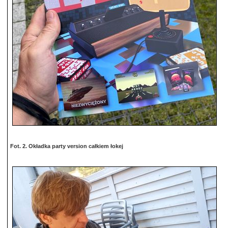
Fot. 2. Okładka party version całkiem łokej