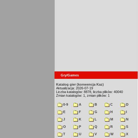
Gry/Games
Katalog gier (konwencja Kaz)
Aktualizacja: 2026-07-19
Liczba katalogów: 8878, liczba plików: 40040
Zmian katalogów: 1, zmian plików: 1
0-9
A
B
C
D
E
F
G
H
I
J
K
L
M
N
O
P
Q
R
S
T
U
V
W
X