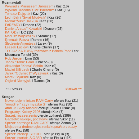
Rozmawiali
Wywiad z Mariuszem Jaroszem
i Kaz (16)
Wywiad Dracona z Mr. Bacardim
i Kaz (16)
Tomasz Dajczak
i Kaz (22)
Lech Bąk i "Świat Młodych"
i Kaz (26)
Michał "Mike" Jaskuła
i Kaz (30)
F#READY
i Dracon (22)
Daniel „Arctus” Kowalski
i Dracon (25)
KATOD
i TDC (15)
Mariusz Wojcieszek
i "Adam" (17)
Romuald Bacza
i Ramos (16)
Śledzenie Amentesa
i Larek (9)
Leszek Łuciów
i Charlie Cherry (17)
TO JUŻ ZA TOBĄ: rozmowa z Bobem Pape
i cpt.
Misumaru Tenchi (39)
Rob Jaeger
i Emu (53)
Jacek "Tabu" Grad
i Dracon (0)
Alexander "Koma" Schön
i Kaz (0)
Maciej Ślifirczyk
i Charlie Cherry (0)
Jarek "Odyniec1" Wyszyński
i Kaz (0)
Marek Bojarski
i Kaz (0)
Olgierd Niemyjski
i Ramos (0)
«« nowsze
starsze »»
Stragan
Nowe, pojemniejsze RAM-Carty
oferuje Kaz (21)
"mouSTer" czyli myszka ST
oferuje Kaz (30)
Atari USBJoy Adapter
oferuje Jakub Husak (0)
Programy: Kolony 2106
oferuje Kaz (7)
Sprzęt: rozszerzenia
oferuje Lotharek (399)
Gadżety: naklejki, pocztówki
oferuje Sikor (11)
Sprzęt: cartridge RAM-CART
oferuje Zenon (7)
Miejsce na drobne ogłoszenia kupna/sprzedaży
oferuje Kaz (58)
Sprzęt: interfejs SIO2IDE
oferuje Piguła (3)
Sprzęt: interfejs SIO2SD
oferuje Piguła (115)