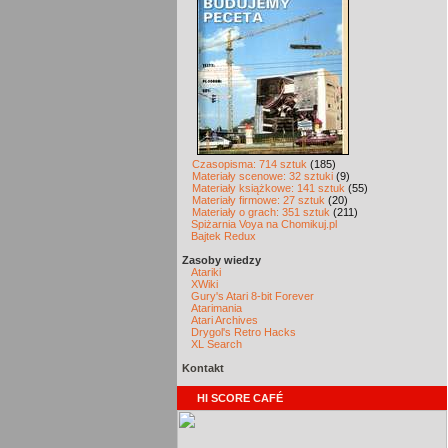
Czasopisma: 714 sztuk
(185)
Materiały scenowe: 32 sztuki
(9)
Materiały książkowe: 141 sztuk
(55)
Materiały firmowe: 27 sztuk
(20)
Materiały o grach: 351 sztuk
(211)
Spiżarnia Voya na Chomikuj.pl
Bajtek Redux
Zasoby wiedzy
Atariki
XWiki
Gury's Atari 8-bit Forever
Atarimania
Atari Archives
Drygol's Retro Hacks
XL Search
Kontakt
HI SCORE CAFÉ