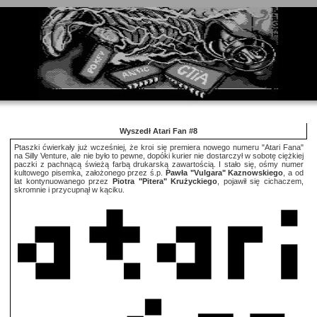
Wyszedł Atari Fan #8
Ptaszki ćwierkały już wcześniej, że kroi się premiera nowego numeru "Atari Fana"
na Silly Venture, ale nie było to pewne, dopóki kurier nie dostarczył w sobotę ciężkiej
paczki z pachnącą świeżą farbą drukarską zawartością. I stało się, ośmy numer
kultowego pisemka, założonego przez ś.p.
Pawła "Vulgara" Kaznowskiego
, a od
lat kontynuowanego przez
Piotra "Pitera" Krużyckiego
, pojawił się cichaczem,
skromnie i przycupnął w kąciku.