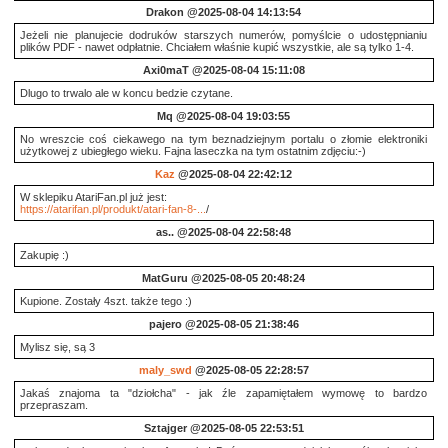
Drakon
@2025-08-04 14:13:54
Jeżeli nie planujecie dodruków starszych numerów, pomyślcie o udostępnianiu
plików PDF - nawet odpłatnie. Chciałem właśnie kupić wszystkie, ale są tylko 1-4.
Axi0maT
@2025-08-04 15:11:08
Dlugo to trwalo ale w koncu bedzie czytane.
Mq
@2025-08-04 19:03:55
No wreszcie coś ciekawego na tym beznadziejnym portalu o złomie elektroniki
użytkowej z ubiegłego wieku. Fajna laseczka na tym ostatnim zdjęciu:-)
Kaz
@2025-08-04 22:42:12
W sklepiku AtariFan.pl już jest:
https://atarifan.pl/produkt/atari-fan-8-...
/
as..
@2025-08-04 22:58:48
Zakupię :)
MatGuru
@2025-08-05 20:48:24
Kupione. Zostały 4szt. także tego :)
pajero
@2025-08-05 21:38:46
Mylisz się, są 3
maly_swd
@2025-08-05 22:28:57
Jakaś znajoma ta "dziołcha" - jak źle zapamiętałem wymowę to bardzo
przepraszam.
Sztajger
@2025-08-05 22:53:51