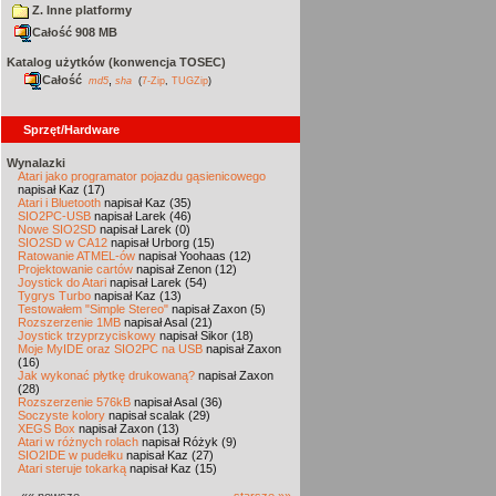
Z. Inne platformy
Całość 908 MB
Katalog użytków (konwencja TOSEC)
Całość
,
md5
sha
(
7-Zip
,
TUGZip
)
Sprzęt/Hardware
Wynalazki
Atari jako programator pojazdu gąsienicowego
napisał Kaz (17)
Atari i Bluetooth
napisał Kaz (35)
SIO2PC-USB
napisał Larek (46)
Nowe SIO2SD
napisał Larek (0)
SIO2SD w CA12
napisał Urborg (15)
Ratowanie ATMEL-ów
napisał Yoohaas (12)
Projektowanie cartów
napisał Zenon (12)
Joystick do Atari
napisał Larek (54)
Tygrys Turbo
napisał Kaz (13)
Testowałem "Simple Stereo"
napisał Zaxon (5)
Rozszerzenie 1MB
napisał Asal (21)
Joystick trzyprzyciskowy
napisał Sikor (18)
Moje MyIDE oraz SIO2PC na USB
napisał Zaxon
(16)
Jak wykonać płytkę drukowaną?
napisał Zaxon
(28)
Rozszerzenie 576kB
napisał Asal (36)
Soczyste kolory
napisał scalak (29)
XEGS Box
napisał Zaxon (13)
Atari w różnych rolach
napisał Różyk (9)
SIO2IDE w pudełku
napisał Kaz (27)
Atari steruje tokarką
napisał Kaz (15)