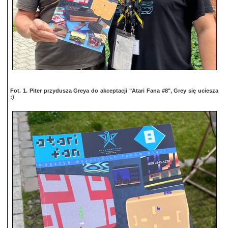
Fot. 1. Piter przydusza Greya do akceptacji "Atari Fana #8", Grey się uciesza
:)