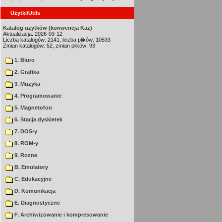
Użytki/Utils
Katalog użytków (konwencja Kaz)
Aktualizacja: 2026-03-12
Liczba katalogów: 2141, liczba plików: 10533
Zmian katalogów: 52, zmian plików: 93
1. Biuro
2. Grafika
3. Muzyka
4. Programowanie
5. Magnetofon
6. Stacja dyskietek
7. DOS-y
8. ROM-y
9. Rozne
B. Emulatory
C. Edukacyjne
D. Komunikacja
E. Diagnostyczne
F. Archiwizowanie i kompresowanie