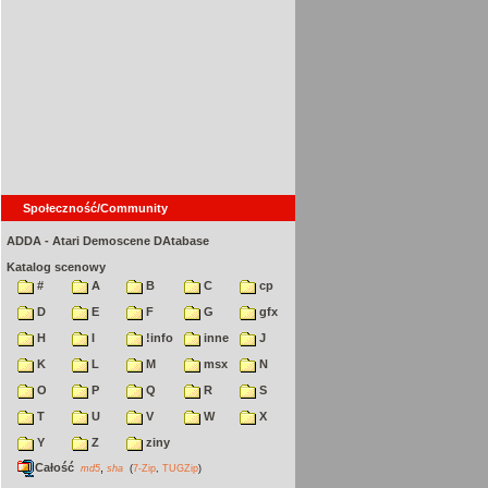
Społeczność/Community
ADDA - Atari Demoscene DAtabase
Katalog scenowy
#
A
B
C
cp
D
E
F
G
gfx
H
I
!info
inne
J
K
L
M
msx
N
O
P
Q
R
S
T
U
V
W
X
Y
Z
ziny
Całość
,
md5
sha
(
7-Zip
,
TUGZip
)