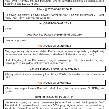
maly_swd - kamrat, ino bez frasunku! Dyć to szwarno dziołcha ze ślonska, jaka
Barbórka albo Daria z gruby.
Adam
@2025-08-05 22:56:41
Za chwilę się okaże, że tytuł nowinki "Wyszedł Atari Fan #8" był proroczy. - Jest
nowy Atari Fan? - Nie ma, już wyszedł.
pirx
@2025-08-06 01:23:42
1 szt.
AtariFan bez Fana :(
@2025-08-06 20:21:36
brak w magazynie
Kaz
@2025-08-06 21:47:33
Tak, wyprzedały się w jeden dzień. Do każdego numeru w sprzedaży sklepikowej
dodawana jest drobna niespodzianka - zakładka do książek - tematyczna :)
Dodruk będzie, ale jak Piter wróci ze spływu kajakowego. Nie znam konkretnej daty
druku, proszę nie pytać. Jak poznam to dam znać :)
Janusz Biznesu
@2025-08-07 07:13:28
A będą dodruki innych numerów jak np 6 czy 7? Albo chociażby możliwość kupna w
pdf?
Kaz
@2025-08-08 07:44:10
Kilkukrotnie wspominałem Piterowi o dodrukach, jest na to chętny. O PDF-y nie
pytałem.
piter_af
@2025-08-09 08:24:44
cieszę się, super, że prasa drukowana jeszcze żyje! dzięki, że kupujecie Atari
Fana! dodruk numeru 8 w toku! numery 6-7 w przyszłym tygodniu, po poprawkach,
korekcie, również! numer 5 będzie od nowa złożony, bo był bardzo, bardzo, party