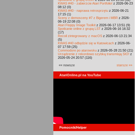
KWAS #40 - zabierzcie Atari Portfolio!
z 2026-06-23
08:12 (0)
KWAS #40 - naprawa retrosprzętu
z 2026-06-21
17:15 (1)
Sceny z demosceny #7 z Bigerem i MBR
z 2026-
06-19 22:08 (0)
Atari Floppy Image Toolkit
z 2026-06-17 13:51 (9)
Spotkanie online z grupą LST
z 2026-06-16 16:32
(17)
Recoil zintegrowany z macOS
z 2026-06-13 21:34
(5)
KWAS #40 odbędzie się w Katowicach
z 2026-06-
07 17:59 (25)
Commodore po atarowsku
z 2026-05-28 21:50 (21)
Urządzenie z rekordowo szybką transmisją SIO!
z
2026-05-24 20:57 (116)
«« nowsze
starsze »»
AtariOnline.pl na YouTube
Pomocnik/Helper