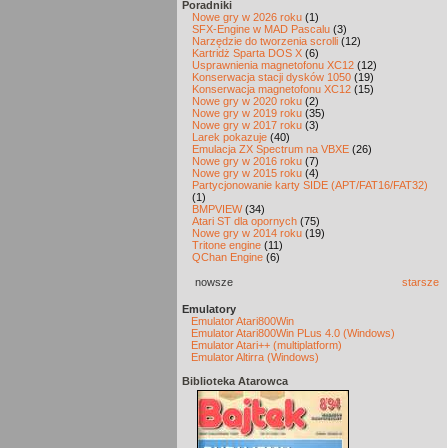
Poradniki
Nowe gry w 2026 roku
(1)
SFX-Engine w MAD Pascalu
(3)
Narzędzie do tworzenia scrolli
(12)
Kartridż Sparta DOS X
(6)
Usprawnienia magnetofonu XC12
(12)
Konserwacja stacji dysków 1050
(19)
Konserwacja magnetofonu XC12
(15)
Nowe gry w 2020 roku
(2)
Nowe gry w 2019 roku
(35)
Nowe gry w 2017 roku
(3)
Larek pokazuje
(40)
Emulacja ZX Spectrum na VBXE
(26)
Nowe gry w 2016 roku
(7)
Nowe gry w 2015 roku
(4)
Partycjonowanie karty SIDE (APT/FAT16/FAT32)
(1)
BMPVIEW
(34)
Atari ST dla opornych
(75)
Nowe gry w 2014 roku
(19)
Tritone engine
(11)
QChan Engine
(6)
nowsze
starsze
Emulatory
Emulator Atari800Win
Emulator Atari800Win PLus 4.0 (Windows)
Emulator Atari++ (multiplatform)
Emulator Altirra (Windows)
Biblioteka Atarowca