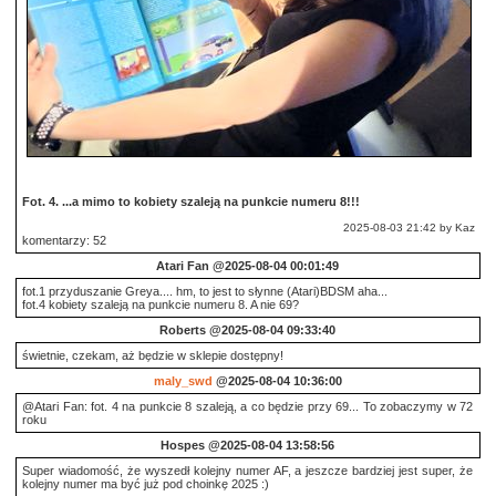
Fot. 4. ...a mimo to kobiety szaleją na punkcie numeru 8!!!
2025-08-03 21:42 by Kaz
komentarzy: 52
Atari Fan
@2025-08-04 00:01:49
fot.1 przyduszanie Greya.... hm, to jest to słynne (Atari)BDSM aha...
fot.4 kobiety szaleją na punkcie numeru 8. A nie 69?
Roberts
@2025-08-04 09:33:40
świetnie, czekam, aż będzie w sklepie dostępny!
maly_swd
@2025-08-04 10:36:00
@Atari Fan: fot. 4 na punkcie 8 szaleją, a co będzie przy 69... To zobaczymy w 72
roku
Hospes
@2025-08-04 13:58:56
Super wiadomość, że wyszedł kolejny numer AF, a jeszcze bardziej jest super, że
kolejny numer ma być już pod choinkę 2025 :)