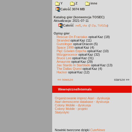
Y
Z
inne
Całość 3074 MB
Katalog gier (konwencja TOSEC)
Aktualizacja: 2021-07-11
Całość
,
md5
sha
(
7-Zip
,
TUGZip
)
Opisy gier
Rescue On Fractalus
opisał Kaz (18)
Stranded
opisał Kaz (11)
Gunslinger
opisał Dracon (5)
Space 1999
opisał Kaz (4)
Pięć Gówien Eepcha
opisał Kaz (10)
Mózgprocesor
opisał Kaz (32)
Bruce Lee
opisał Kaz (31)
Amaurote
opisał Kaz (29)
Jax Stardo In Starblade
opisał Kaz (13)
The Dallas Quest
opisał Kaz (4)
Hacker
opisał Kaz (12)
«« nowsze
starsze »»
Wewnętrzne/Internals
Organizowanie imprez Atari - dyskusja
Atari demoscene database - dyskusja
Colony Mobile - dyskusja
Colony Mobile - projekt
Statystyki
Nowinki
tworzone dzięki
CuteNews