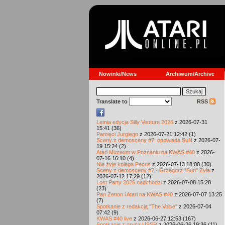
Nowinki/News
Archiwum/Archive
Translate to
RSS
Letnia edycja Silly Venture 2026
z 2026-07-31
15:41 (36)
Pamięci Jurgiego
z 2026-07-21 12:42 (1)
Sceny z demosceny #7: opowiada SuN
z 2026-07-
19 15:24 (2)
Atari Muzeum w Poznaniu na KWAS #40
z 2026-
07-16 16:10 (4)
Nie żyje kolega Pecuś
z 2026-07-13 18:00 (30)
Sceny z demosceny #7 - Grzegorz "Sun" Żyła
z
2026-07-12 17:29 (12)
Lost Party 2026 nadchodzi
z 2026-07-08 15:28
(23)
Pan Zenon i Atari na KWAS #40
z 2026-07-07 13:25
(7)
Spotkanie z redakcją "The Voice"
z 2026-07-04
07:42 (9)
KWAS #40 live
z 2026-06-27 12:53 (167)
Spotkanie z grupą USSR
z 2026-06-26 19:36 (11)