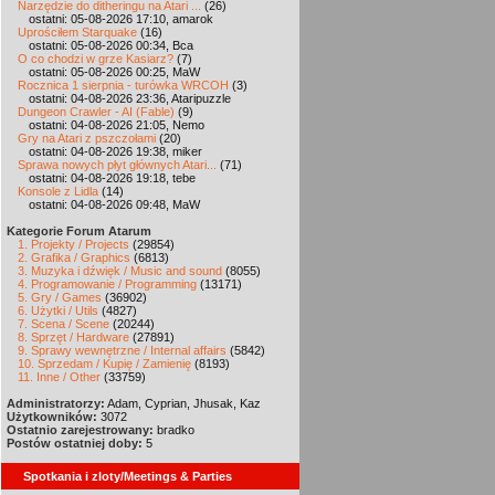
Narzędzie do ditheringu na Atari ...
(26)
ostatni: 05-08-2026 17:10, amarok
Uprościłem Starquake
(16)
ostatni: 05-08-2026 00:34, Bca
O co chodzi w grze Kasiarz?
(7)
ostatni: 05-08-2026 00:25, MaW
Rocznica 1 sierpnia - turówka WRCOH
(3)
ostatni: 04-08-2026 23:36, Ataripuzzle
Dungeon Crawler - AI (Fable)
(9)
ostatni: 04-08-2026 21:05, Nemo
Gry na Atari z pszczołami
(20)
ostatni: 04-08-2026 19:38, miker
Sprawa nowych płyt głównych Atari...
(71)
ostatni: 04-08-2026 19:18, tebe
Konsole z Lidla
(14)
ostatni: 04-08-2026 09:48, MaW
Kategorie Forum Atarum
1. Projekty / Projects
(29854)
2. Grafika / Graphics
(6813)
3. Muzyka i dźwięk / Music and sound
(8055)
4. Programowanie / Programming
(13171)
5. Gry / Games
(36902)
6. Użytki / Utils
(4827)
7. Scena / Scene
(20244)
8. Sprzęt / Hardware
(27891)
9. Sprawy wewnętrzne / Internal affairs
(5842)
10. Sprzedam / Kupię / Zamienię
(8193)
11. Inne / Other
(33759)
Administratorzy:
Adam, Cyprian, Jhusak, Kaz
Użytkowników:
3072
Ostatnio zarejestrowany:
bradko
Postów ostatniej doby:
5
Spotkania i zloty/Meetings & Parties