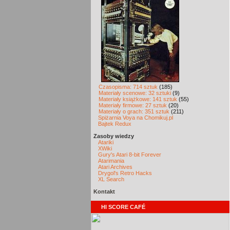
Czasopisma: 714 sztuk
(185)
Materiały scenowe: 32 sztuki
(9)
Materiały książkowe: 141 sztuk
(55)
Materiały firmowe: 27 sztuk
(20)
Materiały o grach: 351 sztuk
(211)
Spiżarnia Voya na Chomikuj.pl
Bajtek Redux
Zasoby wiedzy
Atariki
XWiki
Gury's Atari 8-bit Forever
Atarimania
Atari Archives
Drygol's Retro Hacks
XL Search
Kontakt
HI SCORE CAFÉ