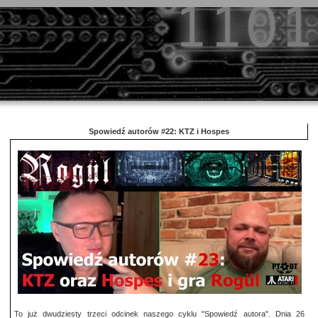
Spowiedź autorów #22: KTZ i Hospes
To już dwudziesty trzeci odcinek naszego cyklu "Spowiedź autora". Dnia 26