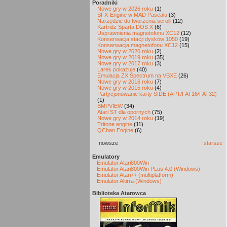
Poradniki
Nowe gry w 2026 roku
(1)
SFX-Engine w MAD Pascalu
(3)
Narzędzie do tworzenia scrolli
(12)
Kartridż Sparta DOS X
(6)
Usprawnienia magnetofonu XC12
(12)
Konserwacja stacji dysków 1050
(19)
Konserwacja magnetofonu XC12
(15)
Nowe gry w 2020 roku
(2)
Nowe gry w 2019 roku
(35)
Nowe gry w 2017 roku
(3)
Larek pokazuje
(40)
Emulacja ZX Spectrum na VBXE
(26)
Nowe gry w 2016 roku
(7)
Nowe gry w 2015 roku
(4)
Partycjonowanie karty SIDE (APT/FAT16/FAT32)
(1)
BMPVIEW
(34)
Atari ST dla opornych
(75)
Nowe gry w 2014 roku
(19)
Tritone engine
(11)
QChan Engine
(6)
nowsze
starsze
Emulatory
Emulator Atari800Win
Emulator Atari800Win PLus 4.0 (Windows)
Emulator Atari++ (multiplatform)
Emulator Altirra (Windows)
Biblioteka Atarowca