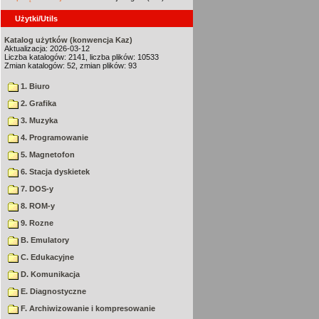
Użytki/Utils
Katalog użytków (konwencja Kaz)
Aktualizacja: 2026-03-12
Liczba katalogów: 2141, liczba plików: 10533
Zmian katalogów: 52, zmian plików: 93
1. Biuro
2. Grafika
3. Muzyka
4. Programowanie
5. Magnetofon
6. Stacja dyskietek
7. DOS-y
8. ROM-y
9. Rozne
B. Emulatory
C. Edukacyjne
D. Komunikacja
E. Diagnostyczne
F. Archiwizowanie i kompresowanie