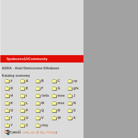
Społeczność/Community
ADDA - Atari Demoscene DAtabase
Katalog scenowy
#
A
B
C
cp
D
E
F
G
gfx
H
I
!info
inne
J
K
L
M
msx
N
O
P
Q
R
S
T
U
V
W
X
Y
Z
ziny
Całość
,
md5
sha
(
7-Zip
,
TUGZip
)