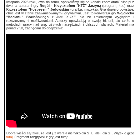
listopada 2025 roku, dwa dni temu, spotkaliśmy się na kanale zoom AtariOnline.pl z
dwoma autorami gry
Rogül
-
Krzysztofem "KTZ" Jarzyną
(program, kod) oraz
Krzysztofem "Hospesem" Jedowskim
(grafika, muzyka). Gra dopiero powstaje,
choć jest w stanie zaawansowanym i grywalnym. Jest to konwersja gry
Wojciecha
"Bocianu" Bociańskiego
z Atari XL/XE, ale ze zmienionym wyglądem i
rozszerzonymi możliwościami. Autorzy opowiadają o swojej historii, ale także o
metodach pracy nad grą, użytych narzędziach i dalszych planach. Materiał ma
ponad 2,5h, zachęcam do obejrzenia:
Dobre wieści są takie, że jest już wersja nie tylko dla STE, ale i dla ST. Wątek o grze
tutaj
. Fragment rozgrywki z gry jest tutaj: