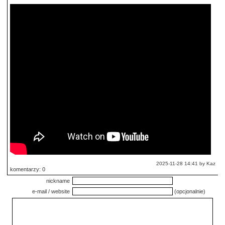
2025-11-28 14:41 by Kaz
komentarzy: 0
nickname
e-mail / website
(opcjonalnie)