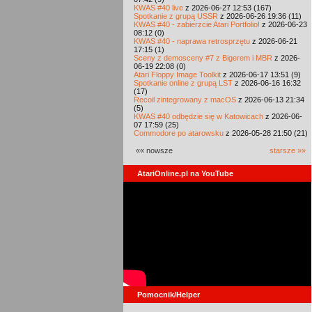
KWAS #40 live
z 2026-06-27 12:53 (167)
Spotkanie z grupą USSR
z 2026-06-26 19:36 (11)
KWAS #40 - zabierzcie Atari Portfolio!
z 2026-06-23
08:12 (0)
KWAS #40 - naprawa retrosprzętu
z 2026-06-21
17:15 (1)
Sceny z demosceny #7 z Bigerem i MBR
z 2026-
06-19 22:08 (0)
Atari Floppy Image Toolkit
z 2026-06-17 13:51 (9)
Spotkanie online z grupą LST
z 2026-06-16 16:32
(17)
Recoil zintegrowany z macOS
z 2026-06-13 21:34
(5)
KWAS #40 odbędzie się w Katowicach
z 2026-06-
07 17:59 (25)
Commodore po atarowsku
z 2026-05-28 21:50 (21)
«« nowsze
starsze »»
AtariOnline.pl na YouTube
Pomocnik/Helper