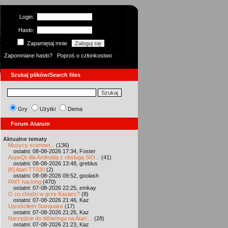
Login:
Hasło:
Zapamiętaj mnie
Zapomniane hasło?
Poproś o członkostwo
Szukaj plików/Search files
Gry
Użytki
Dema
Forum Atarum
Aktualne tematy
Muzycy scenowi...
(136)
ostatni: 08-08-2026 17:34, Foster
AspeQt dla Androida z obsługą SIO...
(41)
ostatni: 08-08-2026 13:48, greblus
[K] Atari TT030
(2)
ostatni: 08-08-2026 09:52, goolash
RMT hacking
(470)
ostatni: 07-08-2026 22:25, emkay
O co chodzi w grze Kasiarz?
(8)
ostatni: 07-08-2026 21:46, Kaz
Uprościłem Starquake
(17)
ostatni: 07-08-2026 21:26, Kaz
Narzędzie do ditheringu na Atari ...
(28)
ostatni: 07-08-2026 21:23, Kaz