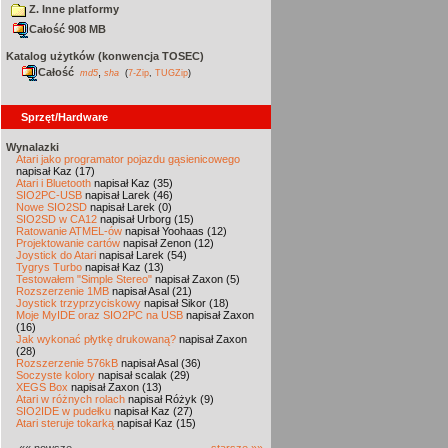
Z. Inne platformy
Całość 908 MB
Katalog użytków (konwencja TOSEC)
Całość
,
md5
sha
(
7-Zip
,
TUGZip
)
Sprzęt/Hardware
Wynalazki
Atari jako programator pojazdu gąsienicowego
napisał Kaz (17)
Atari i Bluetooth
napisał Kaz (35)
SIO2PC-USB
napisał Larek (46)
Nowe SIO2SD
napisał Larek (0)
SIO2SD w CA12
napisał Urborg (15)
Ratowanie ATMEL-ów
napisał Yoohaas (12)
Projektowanie cartów
napisał Zenon (12)
Joystick do Atari
napisał Larek (54)
Tygrys Turbo
napisał Kaz (13)
Testowałem "Simple Stereo"
napisał Zaxon (5)
Rozszerzenie 1MB
napisał Asal (21)
Joystick trzyprzyciskowy
napisał Sikor (18)
Moje MyIDE oraz SIO2PC na USB
napisał Zaxon
(16)
Jak wykonać płytkę drukowaną?
napisał Zaxon
(28)
Rozszerzenie 576kB
napisał Asal (36)
Soczyste kolory
napisał scalak (29)
XEGS Box
napisał Zaxon (13)
Atari w różnych rolach
napisał Różyk (9)
SIO2IDE w pudełku
napisał Kaz (27)
Atari steruje tokarką
napisał Kaz (15)