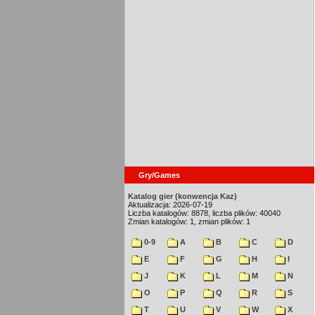
Gry/Games
Katalog gier (konwencja Kaz)
Aktualizacja: 2026-07-19
Liczba katalogów: 8878, liczba plików: 40040
Zmian katalogów: 1, zmian plików: 1
0-9
A
B
C
D
E
F
G
H
I
J
K
L
M
N
O
P
Q
R
S
T
U
V
W
X