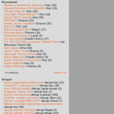
Rozmawiali
Wywiad z Mariuszem Jaroszem
i Kaz (16)
Wywiad Dracona z Mr. Bacardim
i Kaz (16)
Tomasz Dajczak
i Kaz (22)
Lech Bąk i "Świat Młodych"
i Kaz (26)
Michał "Mike" Jaskuła
i Kaz (30)
F#READY
i Dracon (22)
Daniel „Arctus” Kowalski
i Dracon (25)
KATOD
i TDC (15)
Mariusz Wojcieszek
i "Adam" (17)
Romuald Bacza
i Ramos (16)
Śledzenie Amentesa
i Larek (9)
Leszek Łuciów
i Charlie Cherry (17)
TO JUŻ ZA TOBĄ: rozmowa z Bobem Pape
i cpt.
Misumaru Tenchi (39)
Rob Jaeger
i Emu (53)
Jacek "Tabu" Grad
i Dracon (0)
Alexander "Koma" Schön
i Kaz (0)
Maciej Ślifirczyk
i Charlie Cherry (0)
Jarek "Odyniec1" Wyszyński
i Kaz (0)
Marek Bojarski
i Kaz (0)
Olgierd Niemyjski
i Ramos (0)
«« nowsze
starsze »»
Stragan
Nowe, pojemniejsze RAM-Carty
oferuje Kaz (21)
"mouSTer" czyli myszka ST
oferuje Kaz (30)
Atari USBJoy Adapter
oferuje Jakub Husak (0)
Programy: Kolony 2106
oferuje Kaz (7)
Sprzęt: rozszerzenia
oferuje Lotharek (399)
Gadżety: naklejki, pocztówki
oferuje Sikor (11)
Sprzęt: cartridge RAM-CART
oferuje Zenon (7)
Miejsce na drobne ogłoszenia kupna/sprzedaży
oferuje Kaz (58)
Sprzęt: interfejs SIO2IDE
oferuje Piguła (3)
Sprzęt: interfejs SIO2SD
oferuje Piguła (115)