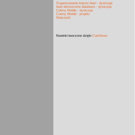
Organizowanie imprez Atari - dyskusja
Atari demoscene database - dyskusja
Colony Mobile - dyskusja
Colony Mobile - projekt
Statystyki
Nowinki
tworzone dzięki
CuteNews