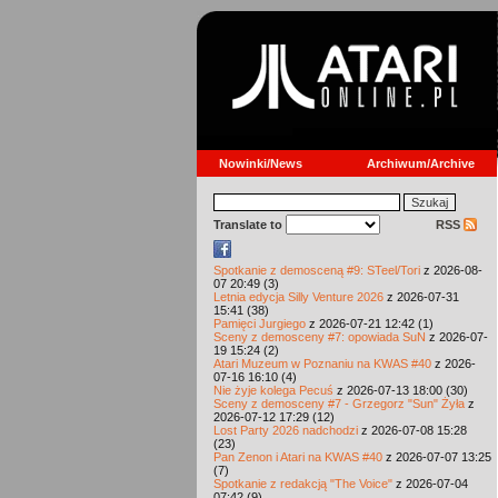
Nowinki/News
Archiwum/Archive
Translate to
RSS
Spotkanie z demosceną #9: STeel/Tori
z 2026-08-
07 20:49 (3)
Letnia edycja Silly Venture 2026
z 2026-07-31
15:41 (38)
Pamięci Jurgiego
z 2026-07-21 12:42 (1)
Sceny z demosceny #7: opowiada SuN
z 2026-07-
19 15:24 (2)
Atari Muzeum w Poznaniu na KWAS #40
z 2026-
07-16 16:10 (4)
Nie żyje kolega Pecuś
z 2026-07-13 18:00 (30)
Sceny z demosceny #7 - Grzegorz "Sun" Żyła
z
2026-07-12 17:29 (12)
Lost Party 2026 nadchodzi
z 2026-07-08 15:28
(23)
Pan Zenon i Atari na KWAS #40
z 2026-07-07 13:25
(7)
Spotkanie z redakcją "The Voice"
z 2026-07-04
07:42 (9)