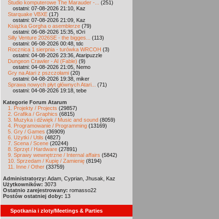
Studio komputerowe The Marauder -...
(251)
ostatni: 07-08-2026 21:10, Kaz
Starquake VBXE
(17)
ostatni: 07-08-2026 21:09, Kaz
Książka Gorgha o asemblerze
(79)
ostatni: 06-08-2026 15:35, tOri
Silly Venture 2026SE - the bigges...
(113)
ostatni: 06-08-2026 00:48, tdc
Rocznica 1 sierpnia - turówka WRCOH
(3)
ostatni: 04-08-2026 23:36, Ataripuzzle
Dungeon Crawler - AI (Fable)
(9)
ostatni: 04-08-2026 21:05, Nemo
Gry na Atari z pszczołami
(20)
ostatni: 04-08-2026 19:38, miker
Sprawa nowych płyt głównych Atari...
(71)
ostatni: 04-08-2026 19:18, tebe
Kategorie Forum Atarum
1. Projekty / Projects
(29857)
2. Grafika / Graphics
(6815)
3. Muzyka i dźwięk / Music and sound
(8059)
4. Programowanie / Programming
(13169)
5. Gry / Games
(36909)
6. Użytki / Utils
(4827)
7. Scena / Scene
(20244)
8. Sprzęt / Hardware
(27891)
9. Sprawy wewnętrzne / Internal affairs
(5842)
10. Sprzedam / Kupię / Zamienię
(8194)
11. Inne / Other
(33759)
Administratorzy:
Adam, Cyprian, Jhusak, Kaz
Użytkowników:
3073
Ostatnio zarejestrowany:
romasso22
Postów ostatniej doby:
13
Spotkania i zloty/Meetings & Parties