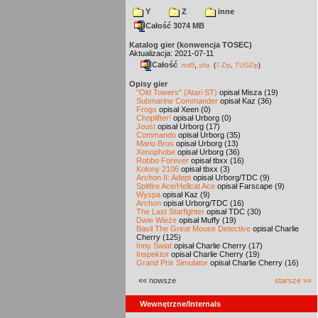
Y
Z
inne
Całość 3074 MB
Katalog gier (konwencja TOSEC)
Aktualizacja: 2021-07-11
Całość
,
md5
sha
(
7-Zip
,
TUGZip
)
Opisy gier
"Old Towers" (Atari ST)
opisał Misza (19)
Submarine Commander
opisał Kaz (36)
Frogs
opisał Xeen (0)
Choplifter!
opisał Urborg (0)
Joust
opisał Urborg (17)
Commando
opisał Urborg (35)
Mario Bros
opisał Urborg (13)
Xenophobe
opisał Urborg (36)
Robbo Forever
opisał tbxx (16)
Kolony 2106
opisał tbxx (3)
Archon II: Adept
opisał Urborg/TDC (9)
Spitfire Ace/Hellcat Ace
opisał Farscape (9)
Wyspa
opisał Kaz (9)
Archon
opisał Urborg/TDC (16)
The Last Starfighter
opisał TDC (30)
Dwie Wieże
opisał Muffy (19)
Basil The Great Mouse Detective
opisał Charlie
Cherry (125)
Inny Świat
opisał Charlie Cherry (17)
Inspektor
opisał Charlie Cherry (19)
Grand Prix Simulator
opisał Charlie Cherry (16)
«« nowsze
starsze »»
Wewnętrzne/Internals