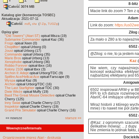
Y
Z
inne
8-bitz
Całość 3074 MB
Macie link do zoom ? Ten z q
Katalog gier (konwencja TOSEC)
Adam
Aktualizacja: 2021-07-11
Całość
,
md5
sha
(
7-Zip
,
TUGZip
)
Link do zoom:
https://us02w
Opisy gier
Zilog
"Old Towers" (Atari ST)
opisał Misza (19)
Submarine Commander
opisał Kaz (36)
Za mało o Z80 a to najważni
Frogs
opisał Xeen (0)
6502
Choplifter!
opisał Urborg (0)
Joust
opisał Urborg (17)
@Zilog: o nie, to ja jestem na
Commando
opisał Urborg (35)
Mario Bros
opisał Urborg (13)
Kaz
@
Xenophobe
opisał Urborg (36)
Robbo Forever
opisał tbxx (16)
Nie wiem, czy najważniejs
Kolony 2106
opisał tbxx (3)
koncept wskaźnika efektywno
Archon II: Adept
opisał Urborg/TDC (9)
najbardziej efektywny jest 6
Spitfire Ace/Hellcat Ace
opisał Farscape (9)
Wyspa
opisał Kaz (9)
Amigowi
Archon
opisał Urborg/TDC (16)
The Last Starfighter
opisał TDC (30)
6502 inspirował ARM-y w BB
Dwie Wieże
opisał Muffy (19)
RPi to ich dalsze rozwinięci
Basil The Great Mouse Detective
opisał Charlie
Atari/C-64 imitujące ultraw
Cherry (125)
Inny Świat
opisał Charlie Cherry (17)
Wiraż historii z którego wyc
Inspektor
opisał Charlie Cherry (19)
mnie) i to nawet nie pół żarte
Grand Prix Simulator
opisał Charlie Cherry (16)
6502
«« nowsze
starsze »»
@Kaz: z ogromnym szacunkiem
delikatnie mówiąc ... z dupy.
Wewnętrzne/Internals
Nie zmienia to jednak faktu, ż
Dociekli
Organizowanie imprez Atari - dyskusja