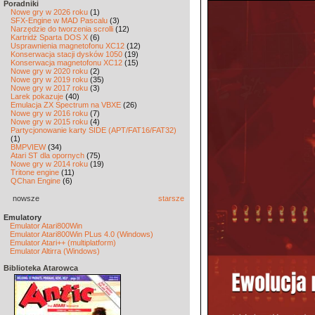
Poradniki
Nowe gry w 2026 roku
(1)
SFX-Engine w MAD Pascalu
(3)
Narzędzie do tworzenia scrolli
(12)
Kartridż Sparta DOS X
(6)
Usprawnienia magnetofonu XC12
(12)
Konserwacja stacji dysków 1050
(19)
Konserwacja magnetofonu XC12
(15)
Nowe gry w 2020 roku
(2)
Nowe gry w 2019 roku
(35)
Nowe gry w 2017 roku
(3)
Larek pokazuje
(40)
Emulacja ZX Spectrum na VBXE
(26)
Nowe gry w 2016 roku
(7)
Nowe gry w 2015 roku
(4)
Partycjonowanie karty SIDE (APT/FAT16/FAT32)
(1)
BMPVIEW
(34)
Atari ST dla opornych
(75)
Nowe gry w 2014 roku
(19)
Tritone engine
(11)
QChan Engine
(6)
nowsze
starsze
Emulatory
Emulator Atari800Win
Emulator Atari800Win PLus 4.0 (Windows)
Emulator Atari++ (multiplatform)
Emulator Altirra (Windows)
Biblioteka Atarowca