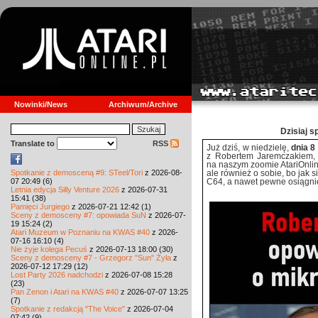
Nowinki/News
Archiwum/Archive
Dzisiaj s
Translate to
RSS
Już dziś, w niedzielę,
dnia 8
z Robertem Jaremczakiem, 
na naszym
zoomie AtariOnlin
Spotkanie z demosceną #9: STeel/Tori
z 2026-08-
ale również o sobie, bo jak s
07 20:49 (6)
C64, a nawet pewne osiągni
Letnia edycja Silly Venture 2026
z 2026-07-31
15:41 (38)
Pamięci Jurgiego
z 2026-07-21 12:42 (1)
Sceny z demosceny #7: opowiada SuN
z 2026-07-
19 15:24 (2)
Atari Muzeum w Poznaniu na KWAS #40
z 2026-
07-16 16:10 (4)
Nie żyje kolega Pecuś
z 2026-07-13 18:00 (30)
Sceny z demosceny #7 - Grzegorz "Sun" Żyła
z
2026-07-12 17:29 (12)
Lost Party 2026 nadchodzi
z 2026-07-08 15:28
(23)
Pan Zenon i Atari na KWAS #40
z 2026-07-07 13:25
(7)
Spotkanie z redakcją "The Voice"
z 2026-07-04
07:42 (9)