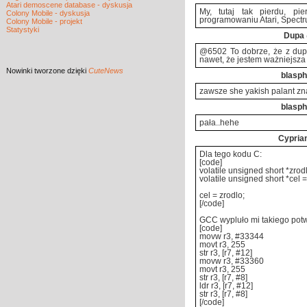
Atari demoscene database - dyskusja
My, tutaj tak pierdu, p
Colony Mobile - dyskusja
programowaniu Atari, Spectru
Colony Mobile - projekt
Statystyki
Dupa
@6502 To dobrze, że z dup
nawet, że jestem ważniejsza
Nowinki
tworzone dzięki
CuteNews
blasph
zawsze she yakish palant zna
blasph
pała..hehe
Cypria
Dla tego kodu C:
[code]
volatile unsigned short *zrod
volatile unsigned short *cel 
cel = zrodlo;
[/code]
GCC wypluło mi takiego pot
[code]
movw r3, #33344
movt r3, 255
str r3, [r7, #12]
movw r3, #33360
movt r3, 255
str r3, [r7, #8]
ldr r3, [r7, #12]
str r3, [r7, #8]
[/code]