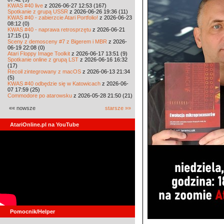
KWAS #40 live
z 2026-06-27 12:53 (167)
Spotkanie z grupą USSR
z 2026-06-26 19:36 (11)
KWAS #40 - zabierzcie Atari Portfolio!
z 2026-06-23
08:12 (0)
KWAS #40 - naprawa retrosprzętu
z 2026-06-21
17:15 (1)
Sceny z demosceny #7 z Bigerem i MBR
z 2026-
06-19 22:08 (0)
Atari Floppy Image Toolkit
z 2026-06-17 13:51 (9)
Spotkanie online z grupą LST
z 2026-06-16 16:32
(17)
Recoil zintegrowany z macOS
z 2026-06-13 21:34
(5)
KWAS #40 odbędzie się w Katowicach
z 2026-06-
07 17:59 (25)
Commodore po atarowsku
z 2026-05-28 21:50 (21)
«« nowsze
starsze »»
AtariOnline.pl na YouTube
Pomocnik/Helper