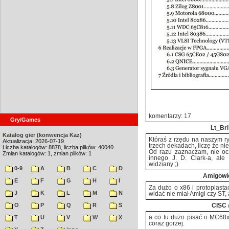
komentarzy: 17
Gry/Games
Lt_Bri
Katalog gier (konwencja Kaz)
Któraś z rzędu na naszym r
Aktualizacja: 2026-07-19
trzech dekadach, liczę że nie
Liczba katalogów: 8878, liczba plików: 40040
Od razu zaznaczam, nie oc
Zmian katalogów: 1, zmian plików: 1
innego J. D. Clark-a, ale 
widziany ;)
0-9
A
B
C
D
Amigowi
E
F
G
H
I
Za dużo o x86 i protoplasta
J
K
L
M
N
widać nie miał Amigi czy ST, 
O
P
Q
R
S
CISC
T
U
V
W
X
a co tu dużo pisać o MC68xx
coraz gorzej.