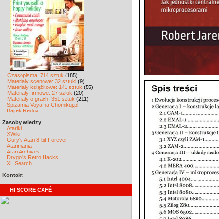
Czasopisma: 714 sztuk
(185)
Materiały scenowe: 32 sztuki
(9)
Materiały książkowe: 141 sztuk
(55)
Materiały firmowe: 27 sztuk
(20)
Materiały o grach: 351 sztuk
(211)
Spiżarnia Voya na Chomikuj.pl
Bajtek Redux
Zasoby wiedzy
Atariki
XWiki
Gury's Atari 8-bit Forever
Atarimania
Atari Archives
Drygol's Retro Hacks
XL Search
Kontakt
HI SCORE CAFÉ