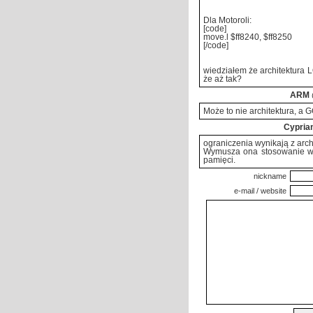
Dla Motoroli:
[code]
move.l $ff8240, $ff8250
[/code]
wiedziałem że architektura
że aż tak?
ARM
Może to nie architektura, a G
Cypria
ograniczenia wynikają z ar
Wymusza ona stosowanie wiel
pamięci.
nickname
e-mail / website