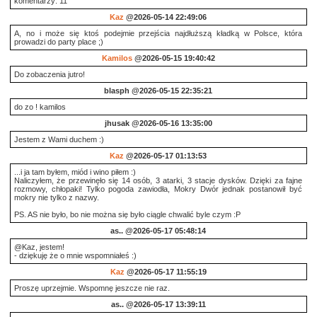
komentarzy: 11
Kaz
@2026-05-14 22:49:06
A, no i może się ktoś podejmie przejścia najdłuższą kładką w Polsce, która
prowadzi do party place ;)
Kamilos
@2026-05-15 19:40:42
Do zobaczenia jutro!
blasph
@2026-05-15 22:35:21
do zo ! kamilos
jhusak
@2026-05-16 13:35:00
Jestem z Wami duchem :)
Kaz
@2026-05-17 01:13:53
...i ja tam byłem, miód i wino piłem :)
Naliczyłem, że przewinęło się 14 osób, 3 atarki, 3 stacje dysków. Dzięki za fajne
rozmowy, chłopaki! Tylko pogoda zawiodła, Mokry Dwór jednak postanowił być
mokry nie tylko z nazwy.
PS. AS nie było, bo nie można się było ciągle chwalić byle czym :P
as..
@2026-05-17 05:48:14
@Kaz, jestem!
- dziękuję że o mnie wspomniałeś :)
Kaz
@2026-05-17 11:55:19
Proszę uprzejmie. Wspomnę jeszcze nie raz.
as..
@2026-05-17 13:39:11