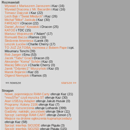
Rozmawiali
Wywiad z Mariuszem Jaroszem
i Kaz (16)
Wywiad Dracona z Mr. Bacardim
i Kaz (16)
Tomasz Dajczak
i Kaz (22)
Lech Bąk i "Świat Młodych"
i Kaz (26)
Michał "Mike" Jaskuła
i Kaz (30)
F#READY
i Dracon (22)
Daniel „Arctus” Kowalski
i Dracon (25)
KATOD
i TDC (15)
Mariusz Wojcieszek
i "Adam" (17)
Romuald Bacza
i Ramos (16)
Śledzenie Amentesa
i Larek (9)
Leszek Łuciów
i Charlie Cherry (17)
TO JUŻ ZA TOBĄ: rozmowa z Bobem Pape
i cpt.
Misumaru Tenchi (39)
Rob Jaeger
i Emu (53)
Jacek "Tabu" Grad
i Dracon (0)
Alexander "Koma" Schön
i Kaz (0)
Maciej Ślifirczyk
i Charlie Cherry (0)
Jarek "Odyniec1" Wyszyński
i Kaz (0)
Marek Bojarski
i Kaz (0)
Olgierd Niemyjski
i Ramos (0)
«« nowsze
starsze »»
Stragan
Nowe, pojemniejsze RAM-Carty
oferuje Kaz (21)
"mouSTer" czyli myszka ST
oferuje Kaz (30)
Atari USBJoy Adapter
oferuje Jakub Husak (0)
Programy: Kolony 2106
oferuje Kaz (7)
Sprzęt: rozszerzenia
oferuje Lotharek (399)
Gadżety: naklejki, pocztówki
oferuje Sikor (11)
Sprzęt: cartridge RAM-CART
oferuje Zenon (7)
Miejsce na drobne ogłoszenia kupna/sprzedaży
oferuje Kaz (58)
Sprzęt: interfejs SIO2IDE
oferuje Piguła (3)
Sprzęt: interfejs SIO2SD
oferuje Piguła (115)