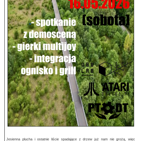
Jesienna plucha i ostatnie liście spadające z drzew już nam nie grożą, więc