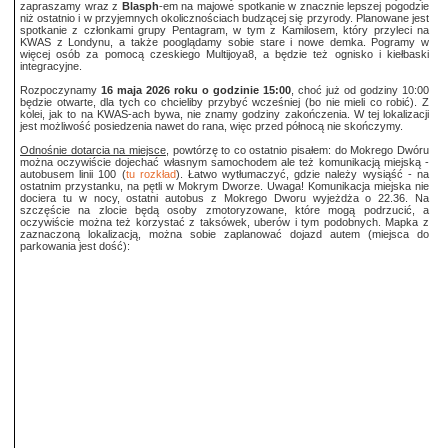
zapraszamy wraz z
Blasph
-em na majowe spotkanie w znacznie lepszej pogodzie
niż ostatnio i w przyjemnych okolicznościach budzącej się przyrody. Planowane jest
spotkanie z członkami grupy Pentagram, w tym z Kamilosem, który przyleci na
KWAS z Londynu, a także pooglądamy sobie stare i nowe demka. Pogramy w
więcej osób za pomocą czeskiego Multijoya8, a będzie też ognisko i kiełbaski
integracyjne.
Rozpoczynamy
16 maja 2026 roku o godzinie 15:00
, choć już od godziny 10:00
będzie otwarte, dla tych co chcieliby przybyć wcześniej (bo nie mieli co robić). Z
kolei, jak to na KWAS-ach bywa, nie znamy godziny zakończenia. W tej lokalizacji
jest możliwość posiedzenia nawet do rana, więc przed północą nie skończymy.
Odnośnie dotarcia na miejsce
, powtórzę to co ostatnio pisałem: do Mokrego Dwóru
można oczywiście dojechać własnym samochodem ale też komunikacją miejską -
autobusem linii 100 (
tu rozkład
). Łatwo wytłumaczyć, gdzie należy wysiąść - na
ostatnim przystanku, na pętli w Mokrym Dworze. Uwaga! Komunikacja miejska nie
dociera tu w nocy, ostatni autobus z Mokrego Dworu wyjeżdża o 22.36. Na
szczęście na zlocie będą osoby zmotoryzowane, które mogą podrzucić, a
oczywiście można też korzystać z taksówek, uberów i tym podobnych. Mapka z
zaznaczoną lokalizacją, można sobie zaplanować dojazd autem (miejsca do
parkowania jest dość):