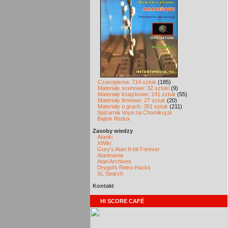
Czasopisma: 714 sztuk
(185)
Materiały scenowe: 32 sztuki
(9)
Materiały książkowe: 141 sztuk
(55)
Materiały firmowe: 27 sztuk
(20)
Materiały o grach: 351 sztuk
(211)
Spiżarnia Voya na Chomikuj.pl
Bajtek Redux
Zasoby wiedzy
Atariki
XWiki
Gury's Atari 8-bit Forever
Atarimania
Atari Archives
Drygol's Retro Hacks
XL Search
Kontakt
HI SCORE CAFÉ