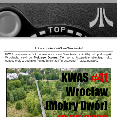
Już w sobotę KWAS we Wrocławiu!
KWAS ponownie wrócił do macierzy, czyli Wrocławia, a ściślej tuż pod rogatki
Wrocławia, czyli do
Mokrego Dworu
. Tak jak w listopadzie ubiegłego roku,
odbędzie się w budynku Punktu Informacji Turystycznej (mapka poniżej).