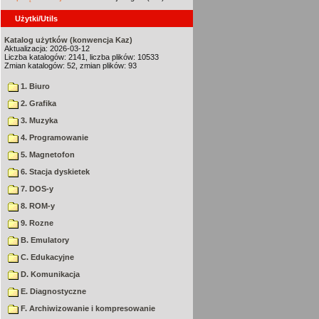
Użytki/Utils
Katalog użytków (konwencja Kaz)
Aktualizacja: 2026-03-12
Liczba katalogów: 2141, liczba plików: 10533
Zmian katalogów: 52, zmian plików: 93
1. Biuro
2. Grafika
3. Muzyka
4. Programowanie
5. Magnetofon
6. Stacja dyskietek
7. DOS-y
8. ROM-y
9. Rozne
B. Emulatory
C. Edukacyjne
D. Komunikacja
E. Diagnostyczne
F. Archiwizowanie i kompresowanie