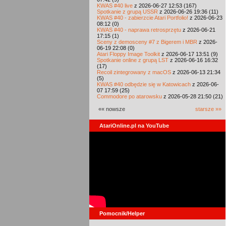
KWAS #40 live
z 2026-06-27 12:53 (167)
Spotkanie z grupą USSR
z 2026-06-26 19:36 (11)
KWAS #40 - zabierzcie Atari Portfolio!
z 2026-06-23
08:12 (0)
KWAS #40 - naprawa retrosprzętu
z 2026-06-21
17:15 (1)
Sceny z demosceny #7 z Bigerem i MBR
z 2026-
06-19 22:08 (0)
Atari Floppy Image Toolkit
z 2026-06-17 13:51 (9)
Spotkanie online z grupą LST
z 2026-06-16 16:32
(17)
Recoil zintegrowany z macOS
z 2026-06-13 21:34
(5)
KWAS #40 odbędzie się w Katowicach
z 2026-06-
07 17:59 (25)
Commodore po atarowsku
z 2026-05-28 21:50 (21)
«« nowsze
starsze »»
AtariOnline.pl na YouTube
Pomocnik/Helper