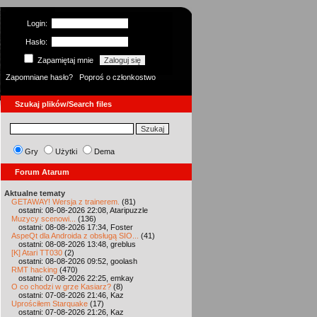
Login:
Hasło:
Zapamiętaj mnie
Zapomniane hasło?
Poproś o członkostwo
Szukaj plików/Search files
Gry
Użytki
Dema
Forum Atarum
Aktualne tematy
GETAWAY! Wersja z trainerem.
(81)
ostatni: 08-08-2026 22:08, Ataripuzzle
Muzycy scenowi...
(136)
ostatni: 08-08-2026 17:34, Foster
AspeQt dla Androida z obsługą SIO...
(41)
ostatni: 08-08-2026 13:48, greblus
[K] Atari TT030
(2)
ostatni: 08-08-2026 09:52, goolash
RMT hacking
(470)
ostatni: 07-08-2026 22:25, emkay
O co chodzi w grze Kasiarz?
(8)
ostatni: 07-08-2026 21:46, Kaz
Uprościłem Starquake
(17)
ostatni: 07-08-2026 21:26, Kaz