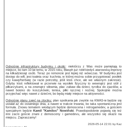
Odnośnie infrastruktury budynku i okolic
: niektórzy z Was może pamiętają to
miejsce, bo tam 10 lat temu, w 2015 roku, Blasph już robił kiedyś atarowską imprezę
na kilkadziesiąt osób. Teraz po remoncie jest lepiej niż wówczas. W budynku jest
dostęp do wifi, jest toaleta oraz kuchnia, w której można sobie przygotować posiłek
czy kawę/herbatę (w razie potrzeby, jeśli ktoś chce, ale we własnym zakresie).
Gdyby ktoś reflektował w przerwie na wysiłek fizyczny to wewnątrz jest stół z
piłkarzykami, a na zewnątrz siłownia, plac zabaw dla dzieci, tyrolka do zjazdów, a
nawet boisko do koszykówki, tenisa, piłki ręcznej i nożnej. Spokojnie można
przyjechać więc nawet z dziećmi, bo będą miały miejsce na aktywności.
Odnośnie planu zajęć na zlociku:
plan spotkania jak zwykle na KWAS-ie będzie się
ustalał aż do ostatniego dnia, a nawet w trakcie trwania, bo taka spontaniczna jest
formuła. Znowu tematem wiodącym będzie demoscena i retrogamedev, a gościem
specjalnym będzie
Kamil "Kamilos" Nowiński
. Prawdopodobnie pojawią się też
inni zacni goście znani z demosceny i gamedevu, ale wszystko się okaże na
miejscu. Zapraszamy!
2026-05-14 22:01 by Kaz