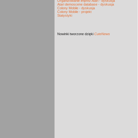
Organizowanie imprez Atari - dyskusja
Atari demoscene database - dyskusja
Colony Mobile - dyskusja
Colony Mobile - projekt
Statystyki
Nowinki
tworzone dzięki
CuteNews