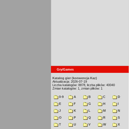
Gry/Games
Katalog gier (konwencja Kaz)
Aktualizacja: 2026-07-19
Liczba katalogów: 8878, liczba plików: 40040
Zmian katalogów: 1, zmian plików: 1
0-9
A
B
C
D
E
F
G
H
I
J
K
L
M
N
O
P
Q
R
S
T
U
V
W
X