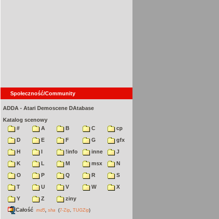
Społeczność/Community
ADDA - Atari Demoscene DAtabase
Katalog scenowy
#
A
B
C
cp
D
E
F
G
gfx
H
I
!info
inne
J
K
L
M
msx
N
O
P
Q
R
S
T
U
V
W
X
Y
Z
ziny
Całość
,
md5
sha
(
7-Zip
,
TUGZip
)