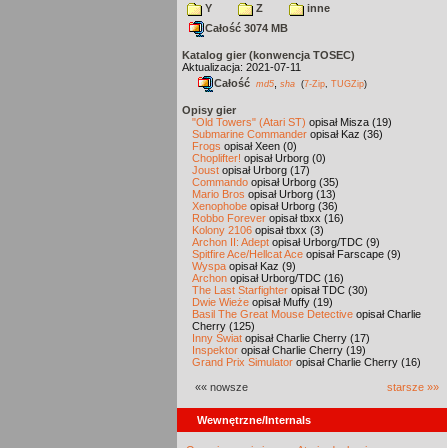
Y
Z
inne
Całość 3074 MB
Katalog gier (konwencja TOSEC)
Aktualizacja: 2021-07-11
Całość
,
md5
sha
(
7-Zip
,
TUGZip
)
Opisy gier
"Old Towers" (Atari ST)
opisał Misza (19)
Submarine Commander
opisał Kaz (36)
Frogs
opisał Xeen (0)
Choplifter!
opisał Urborg (0)
Joust
opisał Urborg (17)
Commando
opisał Urborg (35)
Mario Bros
opisał Urborg (13)
Xenophobe
opisał Urborg (36)
Robbo Forever
opisał tbxx (16)
Kolony 2106
opisał tbxx (3)
Archon II: Adept
opisał Urborg/TDC (9)
Spitfire Ace/Hellcat Ace
opisał Farscape (9)
Wyspa
opisał Kaz (9)
Archon
opisał Urborg/TDC (16)
The Last Starfighter
opisał TDC (30)
Dwie Wieże
opisał Muffy (19)
Basil The Great Mouse Detective
opisał Charlie
Cherry (125)
Inny Świat
opisał Charlie Cherry (17)
Inspektor
opisał Charlie Cherry (19)
Grand Prix Simulator
opisał Charlie Cherry (16)
«« nowsze
starsze »»
Wewnętrzne/Internals