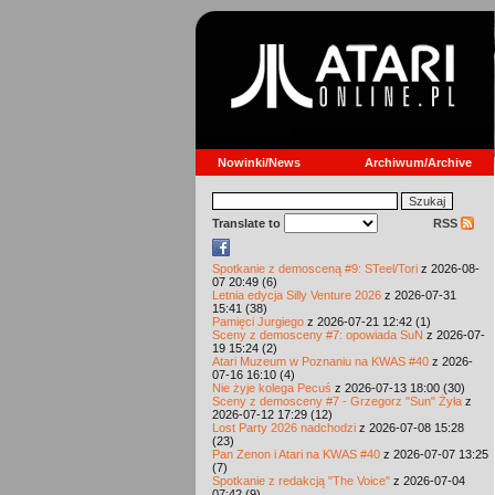
Nowinki/News
Archiwum/Archive
Translate to
RSS
Spotkanie z demosceną #9: STeel/Tori
z 2026-08-
07 20:49 (6)
Letnia edycja Silly Venture 2026
z 2026-07-31
15:41 (38)
Pamięci Jurgiego
z 2026-07-21 12:42 (1)
Sceny z demosceny #7: opowiada SuN
z 2026-07-
19 15:24 (2)
Atari Muzeum w Poznaniu na KWAS #40
z 2026-
07-16 16:10 (4)
Nie żyje kolega Pecuś
z 2026-07-13 18:00 (30)
Sceny z demosceny #7 - Grzegorz "Sun" Żyła
z
2026-07-12 17:29 (12)
Lost Party 2026 nadchodzi
z 2026-07-08 15:28
(23)
Pan Zenon i Atari na KWAS #40
z 2026-07-07 13:25
(7)
Spotkanie z redakcją "The Voice"
z 2026-07-04
07:42 (9)