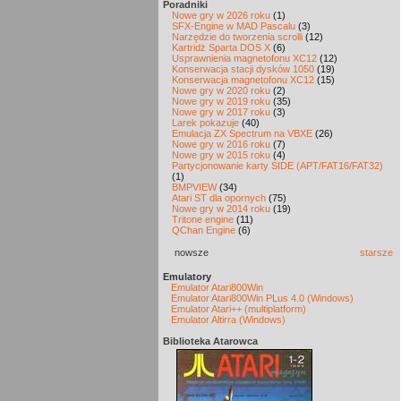
Poradniki
Nowe gry w 2026 roku
(1)
SFX-Engine w MAD Pascalu
(3)
Narzędzie do tworzenia scrolli
(12)
Kartridż Sparta DOS X
(6)
Usprawnienia magnetofonu XC12
(12)
Konserwacja stacji dysków 1050
(19)
Konserwacja magnetofonu XC12
(15)
Nowe gry w 2020 roku
(2)
Nowe gry w 2019 roku
(35)
Nowe gry w 2017 roku
(3)
Larek pokazuje
(40)
Emulacja ZX Spectrum na VBXE
(26)
Nowe gry w 2016 roku
(7)
Nowe gry w 2015 roku
(4)
Partycjonowanie karty SIDE (APT/FAT16/FAT32)
(1)
BMPVIEW
(34)
Atari ST dla opornych
(75)
Nowe gry w 2014 roku
(19)
Tritone engine
(11)
QChan Engine
(6)
nowsze
starsze
Emulatory
Emulator Atari800Win
Emulator Atari800Win PLus 4.0 (Windows)
Emulator Atari++ (multiplatform)
Emulator Altirra (Windows)
Biblioteka Atarowca