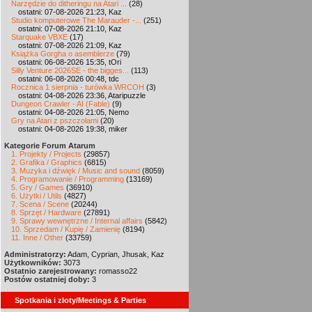
Narzędzie do ditheringu na Atari ...
(28)
ostatni: 07-08-2026 21:23, Kaz
Studio komputerowe The Marauder -...
(251)
ostatni: 07-08-2026 21:10, Kaz
Starquake VBXE
(17)
ostatni: 07-08-2026 21:09, Kaz
Książka Gorgha o asemblerze
(79)
ostatni: 06-08-2026 15:35, tOri
Silly Venture 2026SE - the bigges...
(113)
ostatni: 06-08-2026 00:48, tdc
Rocznica 1 sierpnia - turówka WRCOH
(3)
ostatni: 04-08-2026 23:36, Ataripuzzle
Dungeon Crawler - AI (Fable)
(9)
ostatni: 04-08-2026 21:05, Nemo
Gry na Atari z pszczołami
(20)
ostatni: 04-08-2026 19:38, miker
Kategorie Forum Atarum
1. Projekty / Projects
(29857)
2. Grafika / Graphics
(6815)
3. Muzyka i dźwięk / Music and sound
(8059)
4. Programowanie / Programming
(13169)
5. Gry / Games
(36910)
6. Użytki / Utils
(4827)
7. Scena / Scene
(20244)
8. Sprzęt / Hardware
(27891)
9. Sprawy wewnętrzne / Internal affairs
(5842)
10. Sprzedam / Kupię / Zamienię
(8194)
11. Inne / Other
(33759)
Administratorzy:
Adam, Cyprian, Jhusak, Kaz
Użytkowników:
3073
Ostatnio zarejestrowany:
romasso22
Postów ostatniej doby:
3
Spotkania i zloty/Meetings & Parties