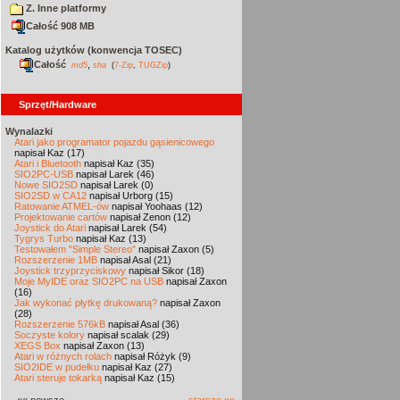
Z. Inne platformy
Całość 908 MB
Katalog użytków (konwencja TOSEC)
Całość
,
md5
sha
(
7-Zip
,
TUGZip
)
Sprzęt/Hardware
Wynalazki
Atari jako programator pojazdu gąsienicowego
napisał Kaz (17)
Atari i Bluetooth
napisał Kaz (35)
SIO2PC-USB
napisał Larek (46)
Nowe SIO2SD
napisał Larek (0)
SIO2SD w CA12
napisał Urborg (15)
Ratowanie ATMEL-ów
napisał Yoohaas (12)
Projektowanie cartów
napisał Zenon (12)
Joystick do Atari
napisał Larek (54)
Tygrys Turbo
napisał Kaz (13)
Testowałem "Simple Stereo"
napisał Zaxon (5)
Rozszerzenie 1MB
napisał Asal (21)
Joystick trzyprzyciskowy
napisał Sikor (18)
Moje MyIDE oraz SIO2PC na USB
napisał Zaxon
(16)
Jak wykonać płytkę drukowaną?
napisał Zaxon
(28)
Rozszerzenie 576kB
napisał Asal (36)
Soczyste kolory
napisał scalak (29)
XEGS Box
napisał Zaxon (13)
Atari w różnych rolach
napisał Różyk (9)
SIO2IDE w pudełku
napisał Kaz (27)
Atari steruje tokarką
napisał Kaz (15)