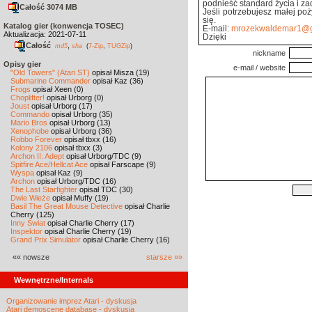
podnieść standard życia i za
Całość 3074 MB
Jeśli potrzebujesz małej poż
się.
Katalog gier (konwencja TOSEC)
E-mail:
mrozekwaldemar1@g
Aktualizacja: 2021-07-11
Dzięki
Całość
,
md5
sha
(
7-Zip
,
TUGZip
)
nickname
Opisy gier
e-mail / website
"Old Towers" (Atari ST)
opisał Misza (19)
Submarine Commander
opisał Kaz (36)
Frogs
opisał Xeen (0)
Choplifter!
opisał Urborg (0)
Joust
opisał Urborg (17)
Commando
opisał Urborg (35)
Mario Bros
opisał Urborg (13)
Xenophobe
opisał Urborg (36)
Robbo Forever
opisał tbxx (16)
Kolony 2106
opisał tbxx (3)
Archon II: Adept
opisał Urborg/TDC (9)
Spitfire Ace/Hellcat Ace
opisał Farscape (9)
Wyspa
opisał Kaz (9)
Archon
opisał Urborg/TDC (16)
The Last Starfighter
opisał TDC (30)
Dwie Wieże
opisał Muffy (19)
Basil The Great Mouse Detective
opisał Charlie
Cherry (125)
Inny Świat
opisał Charlie Cherry (17)
Inspektor
opisał Charlie Cherry (19)
Grand Prix Simulator
opisał Charlie Cherry (16)
«« nowsze
starsze »»
Wewnętrzne/Internals
Organizowanie imprez Atari - dyskusja
Atari demoscene database - dyskusja