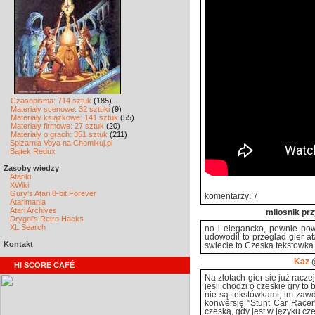
Czasopisma: 714 sztuk
(185)
Materiały scenowe: 32 sztuki
(9)
Materiały książkowe: 141 sztuk
(55)
Materiały firmowe: 27 sztuk
(20)
Materiały o grach: 351 sztuk
(211)
Spiżarnia Voya na Chomikuj.pl
Bajtek Redux
Zasoby wiedzy
Atariki
XWiki
Gury's Atari 8-bit Forever
komentarzy: 7
Atarimania
Atari Archives
milosnik pr
Drygol's Retro Hacks
XL Search
no i elegancko, pewnie pow
udowodil to przeglad gier at
Kontakt
swiecie to Czeska tekstowka
Kaz
@
HI SCORE CAFÉ
Na zlotach gier się już racze
jeśli chodzi o czeskie gry to b
nie są tekstówkami, im zaw
konwersję "Stunt Car Racer"
czeską, gdy jest w języku cze