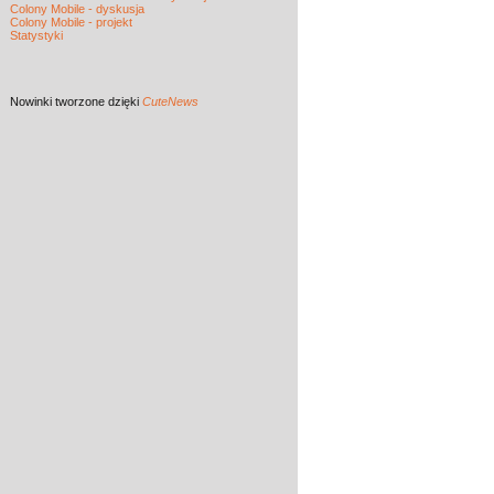
Colony Mobile - dyskusja
Colony Mobile - projekt
Statystyki
Nowinki
tworzone dzięki
CuteNews