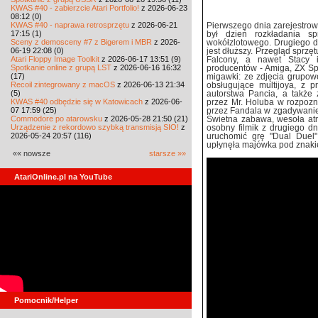
KWAS #40 - zabierzcie Atari Portfolio!
z 2026-06-23
08:12 (0)
KWAS #40 - naprawa retrosprzętu
z 2026-06-21
Pierwszego dnia zarejestrowa
17:15 (1)
był dzień rozkładania sp
Sceny z demosceny #7 z Bigerem i MBR
z 2026-
wokółzlotowego. Drugiego dni
06-19 22:08 (0)
jest dłuższy. Przegląd sprzętu
Atari Floppy Image Toolkit
z 2026-06-17 13:51 (9)
Falcony, a nawet Stacy 
Spotkanie online z grupą LST
z 2026-06-16 16:32
producentów - Amiga, ZX Spe
(17)
migawki: ze zdjęcia grupowe
Recoil zintegrowany z macOS
z 2026-06-13 21:34
obsługujące multijoya, z 
(5)
autorstwa Pancia, a takż
KWAS #40 odbędzie się w Katowicach
z 2026-06-
przez Mr. Holuba w rozpozn
07 17:59 (25)
przez Fandala w zgadywanie, 
Commodore po atarowsku
z 2026-05-28 21:50 (21)
Świetna zabawa, wesoła atm
Urządzenie z rekordowo szybką transmisją SIO!
z
osobny filmik z drugiego d
2026-05-24 20:57 (116)
uruchomić grę "Dual Duel"
upłynęła majówka pod znaki
«« nowsze
starsze »»
AtariOnline.pl na YouTube
Pomocnik/Helper