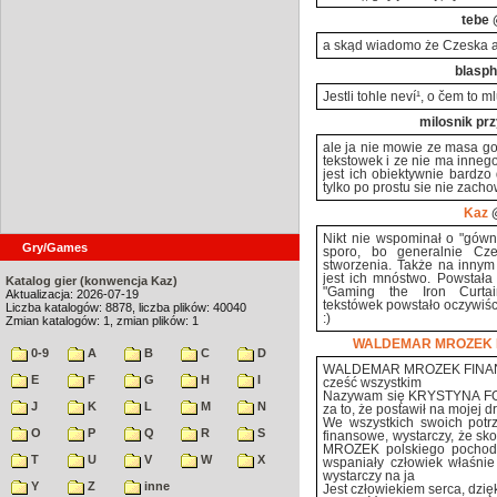
tebe
@
a skąd wiadomo że Czeska a
blasph
Jestli tohle neví¹, o čem to m
milosnik pr
ale ja nie mowie ze masa go
tekstowek i ze nie ma innego
jest ich obiektywnie bardzo
tylko po prostu sie nie zachow
Kaz
@
Nikt nie wspominał o "gówni
Gry/Games
sporo, bo generalnie Cze
stworzenia. Także na inny
jest ich mnóstwo. Powstała
Katalog gier (konwencja Kaz)
"Gaming the Iron Curt
Aktualizacja: 2026-07-19
tekstówek powstało oczywiści
Liczba katalogów: 8878, liczba plików: 40040
:)
Zmian katalogów: 1, zmian plików: 1
WALDEMAR MROZEK 
0-9
A
B
C
D
WALDEMAR MROZEK FINA
E
F
G
H
I
cześć wszystkim
Nazywam się KRYSTYNA FORM
J
K
L
M
N
za to, że postawił na moj
We wszystkich swoich potrz
O
P
Q
R
S
finansowe, wystarczy, że s
MROZEK polskiego pochodze
T
U
V
W
X
wspaniały człowiek właśni
wystarczy na ja
Y
Z
inne
Jest człowiekiem serca, dzi