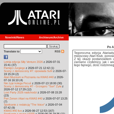
Nowinki/News
Archiwum/Archive
Po A
Translate to
RSS
Tegoroczna edycja Ataria
miejscowy Atari Klub, ponow
Z tej okazji postanowiłem 
Letnia edycja Silly Venture 2026
z 2026-07-31
zarówno czytelnicy, jak i w
15:41 (37)
tego fajnego, dość rodzinneg
Pamięci Jurgiego
z 2026-07-21 12:42 (1)
Sceny z demosceny #7: opowiada SuN
z 2026-07-
19 15:24 (2)
Atari Muzeum w Poznaniu na KWAS #40
z 2026-
07-16 16:10 (4)
Nie żyje kolega Pecuś
z 2026-07-13 18:00 (30)
Sceny z demosceny #7 - Grzegorz "Sun" Żyła
z
2026-07-12 17:29 (12)
Lost Party 2026 nadchodzi
z 2026-07-08 15:28
(23)
Pan Zenon i Atari na KWAS #40
z 2026-07-07 13:25
(7)
Spotkanie z redakcją "The Voice"
z 2026-07-04
07:42 (9)
KWAS #40 live
z 2026-06-27 12:53 (167)
Spotkanie z grupą USSR
z 2026-06-26 19:36 (11)