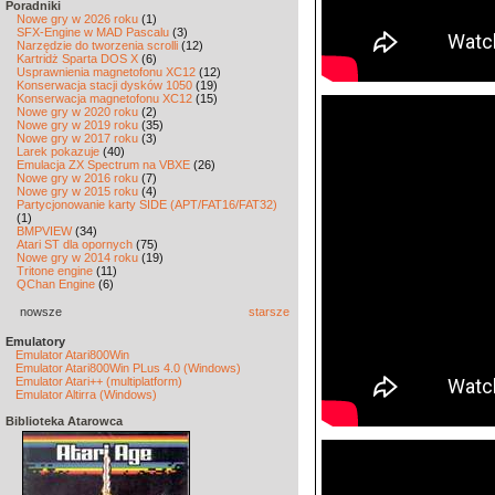
Poradniki
Nowe gry w 2026 roku
(1)
SFX-Engine w MAD Pascalu
(3)
Narzędzie do tworzenia scrolli
(12)
Kartridż Sparta DOS X
(6)
Usprawnienia magnetofonu XC12
(12)
Konserwacja stacji dysków 1050
(19)
Konserwacja magnetofonu XC12
(15)
Nowe gry w 2020 roku
(2)
Nowe gry w 2019 roku
(35)
Nowe gry w 2017 roku
(3)
Larek pokazuje
(40)
Emulacja ZX Spectrum na VBXE
(26)
Nowe gry w 2016 roku
(7)
Nowe gry w 2015 roku
(4)
Partycjonowanie karty SIDE (APT/FAT16/FAT32)
(1)
BMPVIEW
(34)
Atari ST dla opornych
(75)
Nowe gry w 2014 roku
(19)
Tritone engine
(11)
QChan Engine
(6)
nowsze
starsze
Emulatory
Emulator Atari800Win
Emulator Atari800Win PLus 4.0 (Windows)
Emulator Atari++ (multiplatform)
Emulator Altirra (Windows)
Biblioteka Atarowca