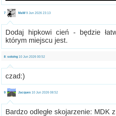
7
:
MaW
9 Jun 2026 23:13
Dodaj hipkowi cień - będzie łatw
którym miejscu jest.
8
:
solo/ng
10 Jun 2026 00:52
czad:)
9
:
Jacques
10 Jun 2026 08:52
Bardzo odległe skojarzenie: MDK z