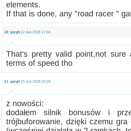
elements.
If that is done, any "road racer " ga
20
:
gorgh
12 Jun 2026 17:44
That's pretty valid point,not sure 
terms of speed tho
21
:
gorgh
15 Jun 2026 03:20
z nowości:
dodałem silnik bonusów i prze
trójbuforowanie, dzięki czemu gr
(wcześniej działała w 2 ramkach, te