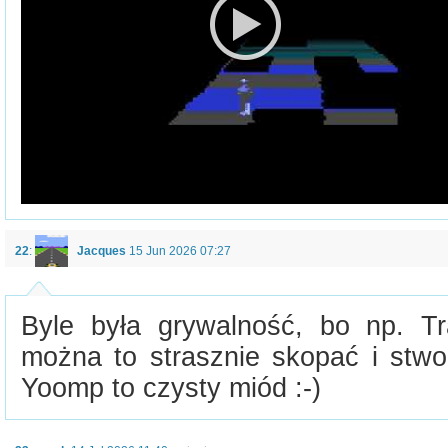
22
:
Jacques
15 Jun 2026 07:27
Byle była grywalność, bo np. Tra
można to strasznie skopać i stwor
Yoomp to czysty miód :-)