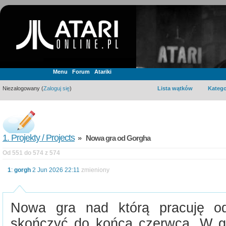
Menu
Forum
Atariki
Niezalogowany (
Zaloguj się
)
Lista wątków
Katego
1. Projekty / Projects
» Nowa gra od Gorgha
Od 551 do 574 z 574
1
:
gorgh
2 Jun 2026 22:11
zmieniony
Nowa gra nad którą pracuję od
skończyć do końca czerwca. W gr