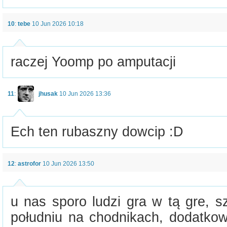
10
:
tebe
10 Jun 2026 10:18
raczej Yoomp po amputacji
11
:
jhusak
10 Jun 2026 13:36
Ech ten rubaszny dowcip :D
12
:
astrofor
10 Jun 2026 13:50
u nas sporo ludzi gra w tą gre, s
południu na chodnikach, dodatkow