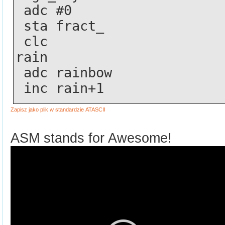
 adc #0
 sta fract_
 clc
rain 
 adc rainbow
 inc rain+1
ASM stands for Awesome!