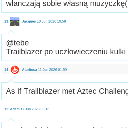
włanczają sobie własną muzyczkę(
13
:
Jacques
10 Jun 2026 19:59
@tebe
Trailblazer po uczłowieczeniu kulki 
14
:
Atariteca
11 Jun 2026 01:59
As if Trailblazer met Aztec Challen
15
:
Adam
11 Jun 2026 08:16