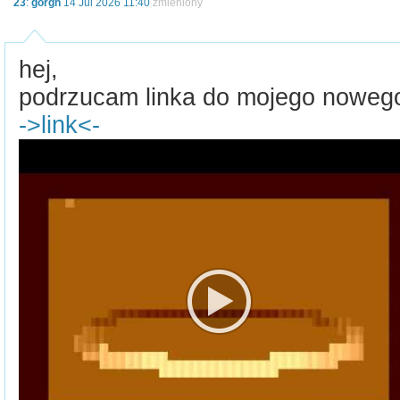
23
:
gorgh
14 Jul 2026 11:40
zmieniony
hej,
podrzucam linka do mojego nowego 
->link<-