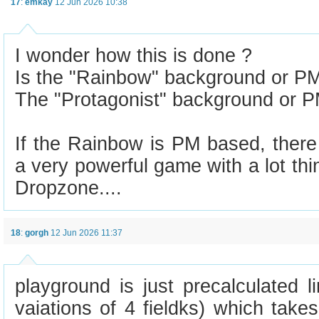
17
:
emkay
12 Jun 2026 10:38
I wonder how this is done ?
Is the "Rainbow" background or P
The "Protagonist" background or 
If the Rainbow is PM based, there 
a very powerful game with a lot thi
Dropzone....
18
:
gorgh
12 Jun 2026 11:37
playground is just precalculated l
vaiations of 4 fieldks) which tak