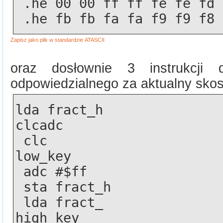
 .he 00 00 ff ff fe fe fd
 .he fb fb fa fa f9 f9 f8
oraz dosłownie 3 instrukcji
odpowiedzialnego za aktualny skos k
lda fract_h
clcadc  
 clc 
low_key
 adc #$ff
 sta fract_h
 lda fract_
high_key 