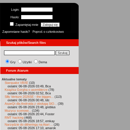
Login:
Hasło:
Zapamiętaj mnie
Zapomniane hasło?
Poproś o członkostwo
Szukaj plików/Search files
Gry
Użytki
Dema
Forum Atarum
Aktualne tematy
Starquake VBXE
(10)
ostatni: 06-08-2026 03:49, Bca
Książka Gorgha o asemblerze
(78)
ostatni: 06-08-2026 02:52, Bca
Silly Venture 2026SE - the bigges...
(113)
ostatni: 06-08-2026 00:48, tdc
AspeQt dla Androida z obsługą SIO...
(39)
ostatni: 05-08-2026 23:48, greblus
Muzycy scenowi...
(134)
ostatni: 05-08-2026 20:44, Foster
RMT hacking
(468)
ostatni: 05-08-2026 18:57, emkay
Narzędzie do ditheringu na Atari ...
(26)
ostatni: 05-08-2026 17:10, amarok