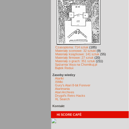
Czasopisma: 714 sztuk
(185)
Materiały scenowe: 32 sztuki
(9)
Materiały książkowe: 141 sztuk
(55)
Materiały firmowe: 27 sztuk
(20)
Materiały o grach: 351 sztuk
(211)
Spiżarnia Voya na Chomikuj.pl
Bajtek Redux
Zasoby wiedzy
Atariki
XWiki
Gury's Atari 8-bit Forever
Atarimania
Atari Archives
Drygol's Retro Hacks
XL Search
Kontakt
HI SCORE CAFÉ