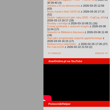
30 09:40 (4)
Ankieta o AI na demoscenie
z 2026-03-25 12:59
(63)
Nowy kanał o Atari 16/32-bit
z 2026-03-20 17:15
(52)
Wybór najlepszych gier roku 2025 - FujiCup, AHA
z
2026-03-13 18:17 (18)
Brodaty cartridge
z 2026-03-10 08:31 (16)
Dzisiaj spotkanie z autorem książki
z 2026-03-08
11:04 (17)
Nowości w Bibliotece Atarowca
z 2026-03-06 11:49
(18)
Atari jako programator pojazdu gąsienicowego
z
2026-03-04 16:15 (17)
Barbarzyńca nadchodzi...
z 2026-02-26 17:26 (27)
Re-Falcon030
z 2026-02-22 21:53 (2)
«« nowsze
starsze »»
AtariOnline.pl na YouTube
Pomocnik/Helper