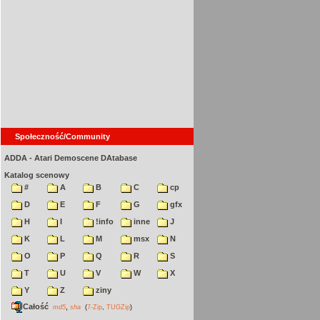
Społeczność/Community
ADDA - Atari Demoscene DAtabase
Katalog scenowy
#
A
B
C
cp
D
E
F
G
gfx
H
I
!info
inne
J
K
L
M
msx
N
O
P
Q
R
S
T
U
V
W
X
Y
Z
ziny
Całość
,
md5
sha
(
7-Zip
,
TUGZip
)