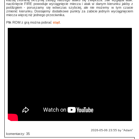
każdą zebraną skrzynią zasięg naszego ataku się zwiększa. Jak wygląda atak:
naciśnięcie FIRE powoduje wyciągnięcie miecza i atak w danym kierunku jakby z
poślizgiem - poruszamy się wówczas szybciej, ale nie możemy w tym czasie
zmienić kierunku. Dostajemy dodatkowe punkty za zabicie jednym wyciągnięciem
miecza więcej niż jednego przeciwnika.
Plik ROM z grą można pobrać
stąd
.
2026-05-06 23:55 by "Adam"
komentarzy: 35