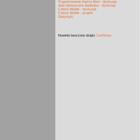
Organizowanie imprez Atari - dyskusja
Atari demoscene database - dyskusja
Colony Mobile - dyskusja
Colony Mobile - projekt
Statystyki
Nowinki
tworzone dzięki
CuteNews