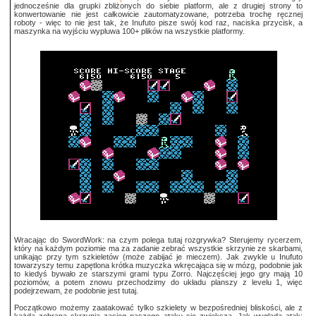
jednocześnie dla grupki zbliżonych do siebie platform, ale z drugiej strony to
konwertowanie nie jest całkowicie zautomatyzowane, potrzeba trochę ręcznej
roboty - więc to nie jest tak, że Inufuto pisze swój kod raz, naciska przycisk, a
maszynka na wyjściu wypluwa 100+ plików na wszystkie platformy.
Wracając do SwordWork: na czym polega tutaj rozgrywka? Sterujemy rycerzem,
który na każdym poziomie ma za zadanie zebrać wszystkie skrzynie ze skarbami,
unikając przy tym szkieletów (może zabijać je mieczem). Jak zwykle u Inufuto
towarzyszy temu zapętlona krótka muzyczka wkręcająca się w mózg, podobnie jak
to kiedyś bywało ze starszymi grami typu Zorro. Najczęściej jego gry mają 10
poziomów, a potem znowu przechodzimy do układu planszy z levelu 1, więc
podejrzewam, że podobnie jest tutaj.
Początkowo możemy zaatakować tylko szkielety w bezpośredniej bliskości, ale z