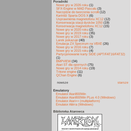
Poradniki
Nowe gry w 2026 roku
(1)
SFX-Engine w MAD Pascalu
(3)
Narzędzie do tworzenia scrolli
(12)
Kartridż Sparta DOS X
(6)
Usprawnienia magnetofonu XC12
(12)
Konserwacja stacji dysków 1050
(19)
Konserwacja magnetofonu XC12
(15)
Nowe gry w 2020 roku
(2)
Nowe gry w 2019 roku
(35)
Nowe gry w 2017 roku
(3)
Larek pokazuje
(40)
Emulacja ZX Spectrum na VBXE
(26)
Nowe gry w 2016 roku
(7)
Nowe gry w 2015 roku
(4)
Partycjonowanie karty SIDE (APT/FAT16/FAT32)
(1)
BMPVIEW
(34)
Atari ST dla opornych
(75)
Nowe gry w 2014 roku
(19)
Tritone engine
(11)
QChan Engine
(6)
nowsze
starsze
Emulatory
Emulator Atari800Win
Emulator Atari800Win PLus 4.0 (Windows)
Emulator Atari++ (multiplatform)
Emulator Altirra (Windows)
Biblioteka Atarowca