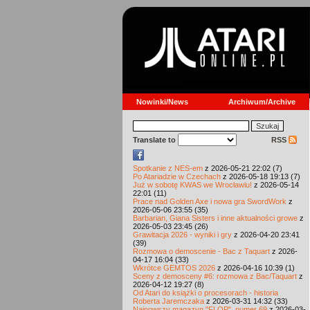
Nowinki/News
Archiwum/Archive
Translate to
RSS
Spotkanie z NES-em
z 2026-05-21 22:02 (7)
Po Atariadzie w Czechach
z 2026-05-18 19:13 (7)
Już w sobotę KWAS we Wrocławiu!
z 2026-05-14
22:01 (11)
Prace nad Golden Axe i nowa gra SwordWork
z
2026-05-06 23:55 (35)
Barbarian, Giana Sisters i inne aktualności growe
z
2026-05-03 23:45 (26)
Grawitacja 2026 - wyniki i gry
z 2026-04-20 23:41
(39)
Rozmowa o demoscenie - Bac z Taquart
z 2026-
04-17 16:04 (33)
Wkrótce GEMTOS 2026
z 2026-04-16 10:39 (1)
Sceny z demosceny #6: rozmowa z Bac/Taquart
z
2026-04-12 19:27 (8)
Od Atari do książki o procesorach - historia
Roberta Jaremczaka
z 2026-03-31 14:32 (33)
Najnowszy magazyn "FLOP", numer 69
z 2026-03-