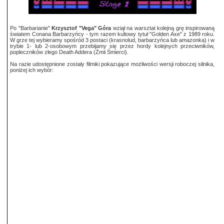
Po "Barbarianie"
Krzysztof "Vega" Góra
wziął na warsztat kolejną grę inspirowaną
światem Conana Barbarzyńcy - tym razem kultowy tytuł "Golden Axe" z 1989 roku.
W grze tej wybieramy spośród 3 postaci (krasnolud, barbarzyńca lub amazonka) i w
trybie 1- lub 2-osobowym przebijamy się przez hordy kolejnych przeciwników,
popleczników złego Death Addera (Żmii Śmierci).
Na razie udostępnione zostały filmiki pokazujące możliwości wersji roboczej silnika,
poniżej ich wybór: