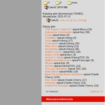
Y
Z
inne
Całość 3074 MB
Katalog gier (konwencja TOSEC)
Aktualizacja: 2021-07-11
Całość
,
md5
sha
(
7-Zip
,
TUGZip
)
Opisy gier
"Old Towers" (Atari ST)
opisał Misza (19)
Submarine Commander
opisał Kaz (36)
Frogs
opisał Xeen (0)
Choplifter!
opisał Urborg (0)
Joust
opisał Urborg (17)
Commando
opisał Urborg (35)
Mario Bros
opisał Urborg (13)
Xenophobe
opisał Urborg (36)
Robbo Forever
opisał tbxx (16)
Kolony 2106
opisał tbxx (3)
Archon II: Adept
opisał Urborg/TDC (9)
Spitfire Ace/Hellcat Ace
opisał Farscape (9)
Wyspa
opisał Kaz (9)
Archon
opisał Urborg/TDC (16)
The Last Starfighter
opisał TDC (30)
Dwie Wieże
opisał Muffy (19)
Basil The Great Mouse Detective
opisał Charlie
Cherry (125)
Inny Świat
opisał Charlie Cherry (17)
Inspektor
opisał Charlie Cherry (19)
Grand Prix Simulator
opisał Charlie Cherry (16)
«« nowsze
starsze »»
Wewnętrzne/Internals