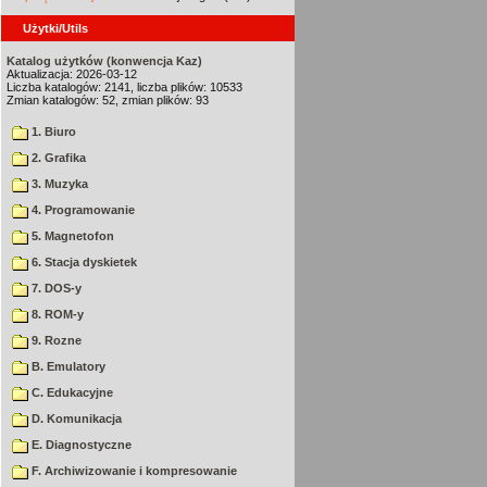
Użytki/Utils
Katalog użytków (konwencja Kaz)
Aktualizacja: 2026-03-12
Liczba katalogów: 2141, liczba plików: 10533
Zmian katalogów: 52, zmian plików: 93
1. Biuro
2. Grafika
3. Muzyka
4. Programowanie
5. Magnetofon
6. Stacja dyskietek
7. DOS-y
8. ROM-y
9. Rozne
B. Emulatory
C. Edukacyjne
D. Komunikacja
E. Diagnostyczne
F. Archiwizowanie i kompresowanie