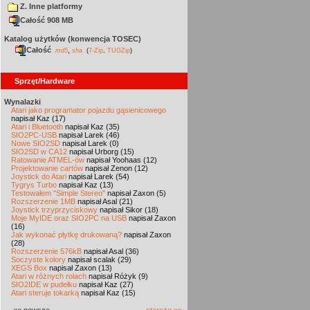
Z. Inne platformy
Całość 908 MB
Katalog użytków (konwencja TOSEC)
Całość
,
md5
sha
(
7-Zip
,
TUGZip
)
Sprzęt/Hardware
Wynalazki
Atari jako programator pojazdu gąsienicowego
napisał Kaz (17)
Atari i Bluetooth
napisał Kaz (35)
SIO2PC-USB
napisał Larek (46)
Nowe SIO2SD
napisał Larek (0)
SIO2SD w CA12
napisał Urborg (15)
Ratowanie ATMEL-ów
napisał Yoohaas (12)
Projektowanie cartów
napisał Zenon (12)
Joystick do Atari
napisał Larek (54)
Tygrys Turbo
napisał Kaz (13)
Testowałem "Simple Stereo"
napisał Zaxon (5)
Rozszerzenie 1MB
napisał Asal (21)
Joystick trzyprzyciskowy
napisał Sikor (18)
Moje MyIDE oraz SIO2PC na USB
napisał Zaxon
(16)
Jak wykonać płytkę drukowaną?
napisał Zaxon
(28)
Rozszerzenie 576kB
napisał Asal (36)
Soczyste kolory
napisał scalak (29)
XEGS Box
napisał Zaxon (13)
Atari w różnych rolach
napisał Różyk (9)
SIO2IDE w pudełku
napisał Kaz (27)
Atari steruje tokarką
napisał Kaz (15)