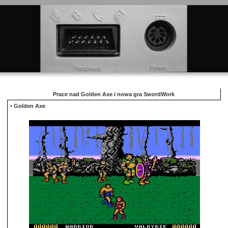
Prace nad Golden Axe i nowa gra SwordWork
•
Golden Axe