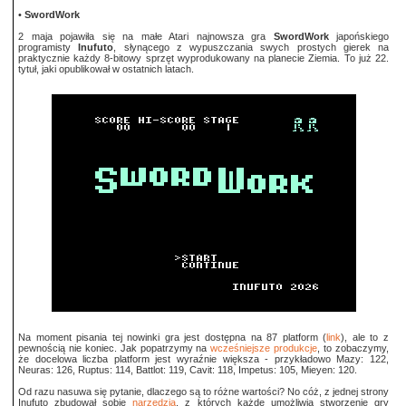
•
SwordWork
2 maja pojawiła się na małe Atari najnowsza gra
SwordWork
japońskiego
programisty
Inufuto
, słynącego z wypuszczania swych prostych gierek na
praktycznie każdy 8-bitowy sprzęt wyprodukowany na planecie Ziemia. To już 22.
tytuł, jaki opublikował w ostatnich latach.
Na moment pisania tej nowinki gra jest dostępna na 87 platform (
link
), ale to z
pewnością nie koniec. Jak popatrzymy na
wcześniejsze produkcje
, to zobaczymy,
że docelowa liczba platform jest wyraźnie większa - przykładowo Mazy: 122,
Neuras: 126, Ruptus: 114, Battlot: 119, Cavit: 118, Impetus: 105, Mieyen: 120.
Od razu nasuwa się pytanie, dlaczego są to różne wartości? No cóż, z jednej strony
Inufuto zbudował sobie
narzędzia
, z których każde umożliwia stworzenie gry