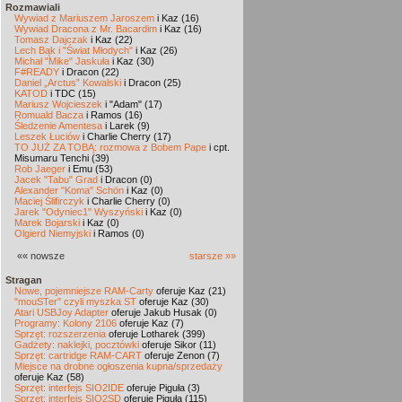
Rozmawiali
Wywiad z Mariuszem Jaroszem
i Kaz (16)
Wywiad Dracona z Mr. Bacardim
i Kaz (16)
Tomasz Dajczak
i Kaz (22)
Lech Bąk i "Świat Młodych"
i Kaz (26)
Michał "Mike" Jaskuła
i Kaz (30)
F#READY
i Dracon (22)
Daniel „Arctus” Kowalski
i Dracon (25)
KATOD
i TDC (15)
Mariusz Wojcieszek
i "Adam" (17)
Romuald Bacza
i Ramos (16)
Śledzenie Amentesa
i Larek (9)
Leszek Łuciów
i Charlie Cherry (17)
TO JUŻ ZA TOBĄ: rozmowa z Bobem Pape
i cpt.
Misumaru Tenchi (39)
Rob Jaeger
i Emu (53)
Jacek "Tabu" Grad
i Dracon (0)
Alexander "Koma" Schön
i Kaz (0)
Maciej Ślifirczyk
i Charlie Cherry (0)
Jarek "Odyniec1" Wyszyński
i Kaz (0)
Marek Bojarski
i Kaz (0)
Olgierd Niemyjski
i Ramos (0)
«« nowsze
starsze »»
Stragan
Nowe, pojemniejsze RAM-Carty
oferuje Kaz (21)
"mouSTer" czyli myszka ST
oferuje Kaz (30)
Atari USBJoy Adapter
oferuje Jakub Husak (0)
Programy: Kolony 2106
oferuje Kaz (7)
Sprzęt: rozszerzenia
oferuje Lotharek (399)
Gadżety: naklejki, pocztówki
oferuje Sikor (11)
Sprzęt: cartridge RAM-CART
oferuje Zenon (7)
Miejsce na drobne ogłoszenia kupna/sprzedaży
oferuje Kaz (58)
Sprzęt: interfejs SIO2IDE
oferuje Piguła (3)
Sprzęt: interfejs SIO2SD
oferuje Piguła (115)