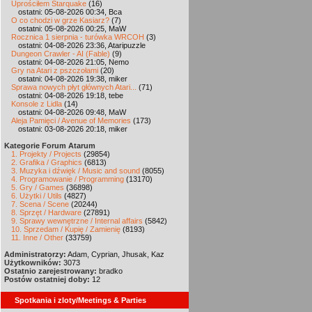
Uprościłem Starquake
(16)
ostatni: 05-08-2026 00:34, Bca
O co chodzi w grze Kasiarz?
(7)
ostatni: 05-08-2026 00:25, MaW
Rocznica 1 sierpnia - turówka WRCOH
(3)
ostatni: 04-08-2026 23:36, Ataripuzzle
Dungeon Crawler - AI (Fable)
(9)
ostatni: 04-08-2026 21:05, Nemo
Gry na Atari z pszczołami
(20)
ostatni: 04-08-2026 19:38, miker
Sprawa nowych płyt głównych Atari...
(71)
ostatni: 04-08-2026 19:18, tebe
Konsole z Lidla
(14)
ostatni: 04-08-2026 09:48, MaW
Aleja Pamięci / Avenue of Memories
(173)
ostatni: 03-08-2026 20:18, miker
Kategorie Forum Atarum
1. Projekty / Projects
(29854)
2. Grafika / Graphics
(6813)
3. Muzyka i dźwięk / Music and sound
(8055)
4. Programowanie / Programming
(13170)
5. Gry / Games
(36898)
6. Użytki / Utils
(4827)
7. Scena / Scene
(20244)
8. Sprzęt / Hardware
(27891)
9. Sprawy wewnętrzne / Internal affairs
(5842)
10. Sprzedam / Kupię / Zamienię
(8193)
11. Inne / Other
(33759)
Administratorzy:
Adam, Cyprian, Jhusak, Kaz
Użytkowników:
3073
Ostatnio zarejestrowany:
bradko
Postów ostatniej doby:
12
Spotkania i zloty/Meetings & Parties