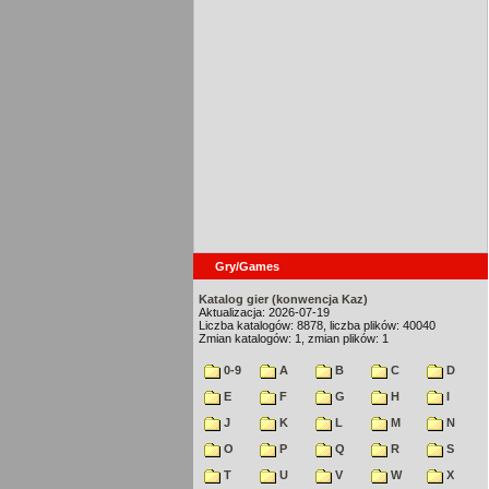
Gry/Games
Katalog gier (konwencja Kaz)
Aktualizacja: 2026-07-19
Liczba katalogów: 8878, liczba plików: 40040
Zmian katalogów: 1, zmian plików: 1
0-9
A
B
C
D
E
F
G
H
I
J
K
L
M
N
O
P
Q
R
S
T
U
V
W
X