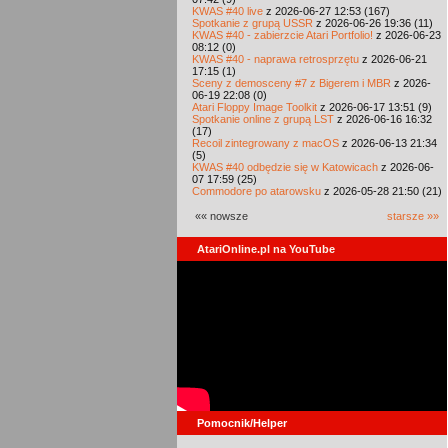
KWAS #40 live
z 2026-06-27 12:53 (167)
Spotkanie z grupą USSR
z 2026-06-26 19:36 (11)
KWAS #40 - zabierzcie Atari Portfolio!
z 2026-06-23
08:12 (0)
KWAS #40 - naprawa retrosprzętu
z 2026-06-21
17:15 (1)
Sceny z demosceny #7 z Bigerem i MBR
z 2026-
06-19 22:08 (0)
Atari Floppy Image Toolkit
z 2026-06-17 13:51 (9)
Spotkanie online z grupą LST
z 2026-06-16 16:32
(17)
Recoil zintegrowany z macOS
z 2026-06-13 21:34
(5)
KWAS #40 odbędzie się w Katowicach
z 2026-06-
07 17:59 (25)
Commodore po atarowsku
z 2026-05-28 21:50 (21)
«« nowsze
starsze »»
AtariOnline.pl na YouTube
Pomocnik/Helper