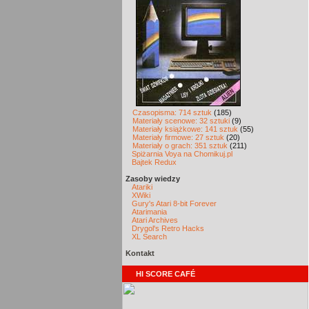
Czasopisma: 714 sztuk
(185)
Materiały scenowe: 32 sztuki
(9)
Materiały książkowe: 141 sztuk
(55)
Materiały firmowe: 27 sztuk
(20)
Materiały o grach: 351 sztuk
(211)
Spiżarnia Voya na Chomikuj.pl
Bajtek Redux
Zasoby wiedzy
Atariki
XWiki
Gury's Atari 8-bit Forever
Atarimania
Atari Archives
Drygol's Retro Hacks
XL Search
Kontakt
HI SCORE CAFÉ