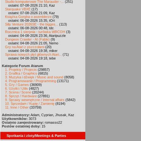
Studio komputerowe The Marauder -...
(251)
ostatni: 07-08-2026 21:10, Kaz
Starquake VBXE
(17)
ostatni: 07-08-2026 21:09, Kaz
Książka Gorgha o asemblerze
(79)
ostatni: 06-08-2026 15:35, tOri
Silly Venture 2026SE - the bigges...
(113)
ostatni: 06-08-2026 00:48, tdc
Rocznica 1 sierpnia - turówka WRCOH
(3)
ostatni: 04-08-2026 23:36, Ataripuzzle
Dungeon Crawler - AI (Fable)
(9)
ostatni: 04-08-2026 21:05, Nemo
Gry na Atari z pszczołami
(20)
ostatni: 04-08-2026 19:38, miker
Sprawa nowych płyt głównych Atari...
(71)
ostatni: 04-08-2026 19:18, tebe
Kategorie Forum Atarum
1. Projekty / Projects
(29857)
2. Grafika / Graphics
(6815)
3. Muzyka i dźwięk / Music and sound
(8058)
4. Programowanie / Programming
(13171)
5. Gry / Games
(36909)
6. Użytki / Utils
(4827)
7. Scena / Scene
(20244)
8. Sprzęt / Hardware
(27891)
9. Sprawy wewnętrzne / Internal affairs
(5842)
10. Sprzedam / Kupię / Zamienię
(8194)
11. Inne / Other
(33759)
Administratorzy:
Adam, Cyprian, Jhusak, Kaz
Użytkowników:
3073
Ostatnio zarejestrowany:
romasso22
Postów ostatniej doby:
15
Spotkania i zloty/Meetings & Parties