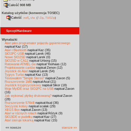
Całość 908 MB
Katalog użytków (konwencja TOSEC)
Całość
,
md5
sha
(
7-Zip
,
TUGZip
)
Sprzęt/Hardware
Wynalazki
Atari jako programator pojazdu gąsienicowego
napisał Kaz (17)
Atari i Bluetooth
napisał Kaz (35)
SIO2PC-USB
napisał Larek (46)
Nowe SIO2SD
napisał Larek (0)
SIO2SD w CA12
napisał Urborg (15)
Ratowanie ATMEL-ów
napisał Yoohaas (12)
Projektowanie cartów
napisał Zenon (12)
Joystick do Atari
napisał Larek (54)
Tygrys Turbo
napisał Kaz (13)
Testowałem "Simple Stereo"
napisał Zaxon (5)
Rozszerzenie 1MB
napisał Asal (21)
Joystick trzyprzyciskowy
napisał Sikor (18)
Moje MyIDE oraz SIO2PC na USB
napisał Zaxon
(16)
Jak wykonać płytkę drukowaną?
napisał Zaxon
(28)
Rozszerzenie 576kB
napisał Asal (36)
Soczyste kolory
napisał scalak (29)
XEGS Box
napisał Zaxon (13)
Atari w różnych rolach
napisał Różyk (9)
SIO2IDE w pudełku
napisał Kaz (27)
Atari steruje tokarką
napisał Kaz (15)
«« nowsze
starsze »»