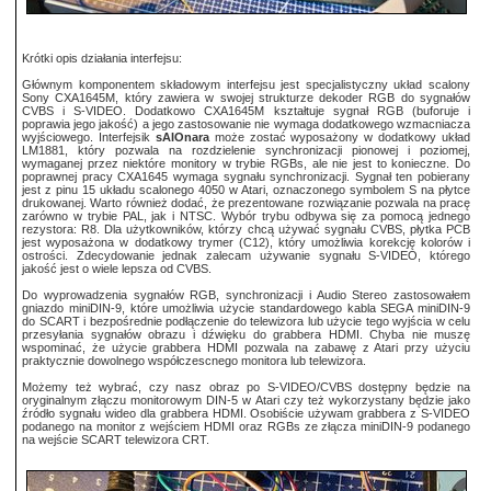
Krótki opis działania interfejsu:
Głównym komponentem składowym interfejsu jest specjalistyczny układ scalony
Sony CXA1645M, który zawiera w swojej strukturze dekoder RGB do sygnałów
CVBS i S-VIDEO. Dodatkowo CXA1645M kształtuje sygnał RGB (buforuje i
poprawia jego jakość) a jego zastosowanie nie wymaga dodatkowego wzmacniacza
wyjściowego. Interfejsik
sAIOnara
może zostać wyposażony w dodatkowy układ
LM1881, który pozwala na rozdzielenie synchronizacji pionowej i poziomej,
wymaganej przez niektóre monitory w trybie RGBs, ale nie jest to konieczne. Do
poprawnej pracy CXA1645 wymaga sygnału synchronizacji. Sygnał ten pobierany
jest z pinu 15 układu scalonego 4050 w Atari, oznaczonego symbolem S na płytce
drukowanej. Warto również dodać, że prezentowane rozwiązanie pozwala na pracę
zarówno w trybie PAL, jak i NTSC. Wybór trybu odbywa się za pomocą jednego
rezystora: R8. Dla użytkowników, którzy chcą używać sygnału CVBS, płytka PCB
jest wyposażona w dodatkowy trymer (C12), który umożliwia korekcję kolorów i
ostrości. Zdecydowanie jednak zalecam używanie sygnału S-VIDEO, którego
jakość jest o wiele lepsza od CVBS.
Do wyprowadzenia sygnałów RGB, synchronizacji i Audio Stereo zastosowałem
gniazdo miniDIN-9, które umożliwia użycie standardowego kabla SEGA miniDIN-9
do SCART i bezpośrednie podłączenie do telewizora lub użycie tego wyjścia w celu
przesyłania sygnałów obrazu i dźwięku do grabbera HDMI. Chyba nie muszę
wspominać, że użycie grabbera HDMI pozwala na zabawę z Atari przy użyciu
praktycznie dowolnego współczescnego monitora lub telewizora.
Możemy też wybrać, czy nasz obraz po S-VIDEO/CVBS dostępny będzie na
oryginalnym złączu monitorowym DIN-5 w Atari czy też wykorzystany będzie jako
źródło sygnału wideo dla grabbera HDMI. Osobiście używam grabbera z S-VIDEO
podanego na monitor z wejściem HDMI oraz RGBs ze złącza miniDIN-9 podanego
na wejście SCART telewizora CRT.