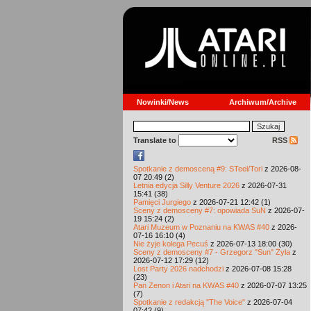
Nowinki/News
Archiwum/Archive
Translate to
RSS
Spotkanie z demosceną #9: STeel/Tori
z 2026-08-
07 20:49 (2)
Letnia edycja Silly Venture 2026
z 2026-07-31
15:41 (38)
Pamięci Jurgiego
z 2026-07-21 12:42 (1)
Sceny z demosceny #7: opowiada SuN
z 2026-07-
19 15:24 (2)
Atari Muzeum w Poznaniu na KWAS #40
z 2026-
07-16 16:10 (4)
Nie żyje kolega Pecuś
z 2026-07-13 18:00 (30)
Sceny z demosceny #7 - Grzegorz "Sun" Żyła
z
2026-07-12 17:29 (12)
Lost Party 2026 nadchodzi
z 2026-07-08 15:28
(23)
Pan Zenon i Atari na KWAS #40
z 2026-07-07 13:25
(7)
Spotkanie z redakcją "The Voice"
z 2026-07-04
07:42 (9)