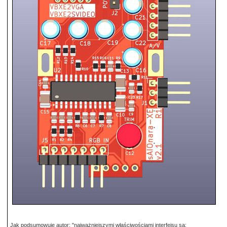
Jak podsumowuje autor: "najważniejszymi właściwościami interfejsu są: