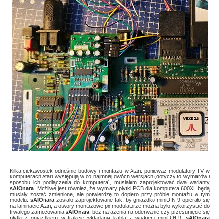
Kilka ciekawostek odnośnie budowy i montażu w Atari: ponieważ modulatory TV w
komputerach Atari występują w co najmniej dwóch wersjach (dotyczy to wymiarów i
sposobu ich podłączenia do komputera), musiałem zaprojektować dwa warianty
sAIOnara
. Możliwe jest również, że wymiary płytki PCB dla komputera 600XL będą
musiały zostać zmienione, ale potwierdzę to dopiero przy próbie montażu w tym
modelu.
sAIOnara
zostało zaprojektowane tak, by gniazdko miniDIN-9 opierało się
na laminacie Atari, a otwory montażowe po modulatorze można było wykorzystać do
trwałego zamocowania
sAIOnara
, bez narażenia na oderwanie czy przesunięcie się
płytki z gniazdkiem w trakcie wkładania kabla z wtykiem miniDIN-9.
sAIOnara