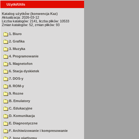
Użytki/Utils
Katalog użytków (konwencja Kaz)
Aktualizacja: 2026-03-12
Liczba katalogów: 2141, liczba plików: 10533
Zmian katalogów: 52, zmian plików: 93
1. Biuro
2. Grafika
3. Muzyka
4. Programowanie
5. Magnetofon
6. Stacja dyskietek
7. DOS-y
8. ROM-y
9. Rozne
B. Emulatory
C. Edukacyjne
D. Komunikacja
E. Diagnostyczne
F. Archiwizowanie i kompresowanie
Z. Inne platformy