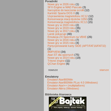
Poradniki
Nowe gry w 2026 roku
(1)
SFX-Engine w MAD Pascalu
(3)
Narzędzie do tworzenia scrolli
(12)
Kartridż Sparta DOS X
(6)
Usprawnienia magnetofonu XC12
(12)
Konserwacja stacji dysków 1050
(19)
Konserwacja magnetofonu XC12
(15)
Nowe gry w 2020 roku
(2)
Nowe gry w 2019 roku
(35)
Nowe gry w 2017 roku
(3)
Larek pokazuje
(40)
Emulacja ZX Spectrum na VBXE
(26)
Nowe gry w 2016 roku
(7)
Nowe gry w 2015 roku
(4)
Partycjonowanie karty SIDE (APT/FAT16/FAT32)
(1)
BMPVIEW
(34)
Atari ST dla opornych
(75)
Nowe gry w 2014 roku
(19)
Tritone engine
(11)
QChan Engine
(6)
nowsze
starsze
Emulatory
Emulator Atari800Win
Emulator Atari800Win PLus 4.0 (Windows)
Emulator Atari++ (multiplatform)
Emulator Altirra (Windows)
Biblioteka Atarowca