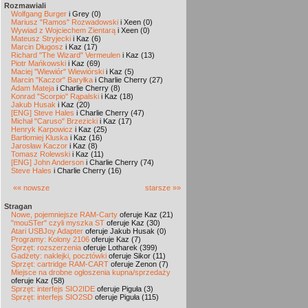
Rozmawiali
Wolfgang Burger
i Grey (0)
Mariusz "Ramos" Rozwadowski
i Xeen (0)
Wywiad z Wojciechem Zientarą
i Xeen (0)
Mateusz Stryjecki
i Kaz (6)
Marcin Długosz
i Kaz (17)
Richard "The Wizard" Vermeulen
i Kaz (13)
Piotr Mańkowski
i Kaz (69)
Maciej "Wiewiór" Wiewiórski
i Kaz (5)
Marcin "Kaczor" Baryłka
i Charlie Cherry (27)
Adam Mateja
i Charlie Cherry (8)
Konrad "Scorpio" Rąpalski
i Kaz (18)
Jakub Husak
i Kaz (20)
[ENG] Steve Hales
i Charlie Cherry (47)
Michał "Caruso" Brzezicki
i Kaz (17)
Henryk Karpowicz
i Kaz (25)
Bartłomiej Kluska
i Kaz (16)
Jarosław Kaczor
i Kaz (8)
Tomasz Rolewski
i Kaz (11)
[ENG] John Anderson
i Charlie Cherry (74)
Steve Hales
i Charlie Cherry (16)
«« nowsze
starsze »»
Stragan
Nowe, pojemniejsze RAM-Carty
oferuje Kaz (21)
"mouSTer" czyli myszka ST
oferuje Kaz (30)
Atari USBJoy Adapter
oferuje Jakub Husak (0)
Programy: Kolony 2106
oferuje Kaz (7)
Sprzęt: rozszerzenia
oferuje Lotharek (399)
Gadżety: naklejki, pocztówki
oferuje Sikor (11)
Sprzęt: cartridge RAM-CART
oferuje Zenon (7)
Miejsce na drobne ogłoszenia kupna/sprzedaży
oferuje Kaz (58)
Sprzęt: interfejs SIO2IDE
oferuje Piguła (3)
Sprzęt: interfejs SIO2SD
oferuje Piguła (115)