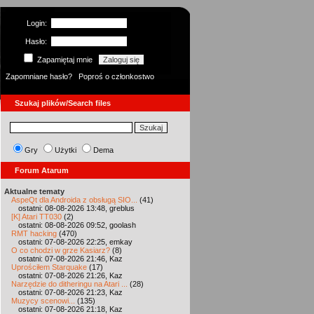
Login:
Hasło:
Zapamiętaj mnie
Zapomniane hasło?
Poproś o członkostwo
Szukaj plików/Search files
Gry
Użytki
Dema
Forum Atarum
Aktualne tematy
AspeQt dla Androida z obsługą SIO...
(41)
ostatni: 08-08-2026 13:48, greblus
[K] Atari TT030
(2)
ostatni: 08-08-2026 09:52, goolash
RMT hacking
(470)
ostatni: 07-08-2026 22:25, emkay
O co chodzi w grze Kasiarz?
(8)
ostatni: 07-08-2026 21:46, Kaz
Uprościłem Starquake
(17)
ostatni: 07-08-2026 21:26, Kaz
Narzędzie do ditheringu na Atari ...
(28)
ostatni: 07-08-2026 21:23, Kaz
Muzycy scenowi...
(135)
ostatni: 07-08-2026 21:18, Kaz