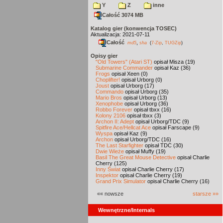
Y
Z
inne
Całość 3074 MB
Katalog gier (konwencja TOSEC)
Aktualizacja: 2021-07-11
Całość
,
md5
sha
(
7-Zip
,
TUGZip
)
Opisy gier
"Old Towers" (Atari ST)
opisał Misza (19)
Submarine Commander
opisał Kaz (36)
Frogs
opisał Xeen (0)
Choplifter!
opisał Urborg (0)
Joust
opisał Urborg (17)
Commando
opisał Urborg (35)
Mario Bros
opisał Urborg (13)
Xenophobe
opisał Urborg (36)
Robbo Forever
opisał tbxx (16)
Kolony 2106
opisał tbxx (3)
Archon II: Adept
opisał Urborg/TDC (9)
Spitfire Ace/Hellcat Ace
opisał Farscape (9)
Wyspa
opisał Kaz (9)
Archon
opisał Urborg/TDC (16)
The Last Starfighter
opisał TDC (30)
Dwie Wieże
opisał Muffy (19)
Basil The Great Mouse Detective
opisał Charlie
Cherry (125)
Inny Świat
opisał Charlie Cherry (17)
Inspektor
opisał Charlie Cherry (19)
Grand Prix Simulator
opisał Charlie Cherry (16)
«« nowsze
starsze »»
Wewnętrzne/Internals