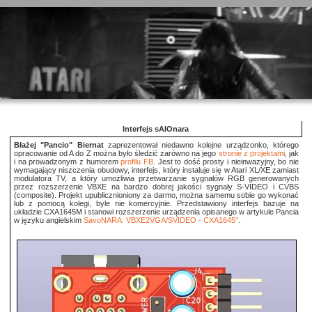
Interfejs sAIOnara
Błażej "Pancio" Biernat
zaprezentował niedawno kolejne urządzonko, którego
opracowanie od A do Z można było śledzić zarówno na jego
stronie z projektami
, jak
i na prowadzonym z humorem
profilu FB
. Jest to dość prosty i nieinwazyjny, bo nie
wymagający niszczenia obudowy, interfejs, który instaluje się w Atari XL/XE zamiast
modulatora TV, a który umożliwia przetwarzanie sygnałów RGB generowanych
przez rozszerzenie VBXE na bardzo dobrej jakości sygnały S-VIDEO i CVBS
(composite). Projekt upublicznioniony za darmo, można samemu sobie go wykonać
lub z pomocą kolegi, byle nie komercyjnie. Przedstawiony interfejs bazuje na
układzie CXA1645M i stanowi rozszerzenie urządzenia opisanego w artykule Pancia
w języku angielskim
SavoNARA: VBXE2VGA/SVIDEO - CXA1645"
.