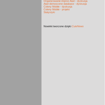
Organizowanie imprez Atari - dyskusja
Atari demoscene database - dyskusja
Colony Mobile - dyskusja
Colony Mobile - projekt
Statystyki
Nowinki
tworzone dzięki
CuteNews