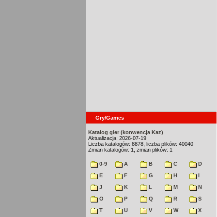
Gry/Games
Katalog gier (konwencja Kaz)
Aktualizacja: 2026-07-19
Liczba katalogów: 8878, liczba plików: 40040
Zmian katalogów: 1, zmian plików: 1
0-9
A
B
C
D
E
F
G
H
I
J
K
L
M
N
O
P
Q
R
S
T
U
V
W
X