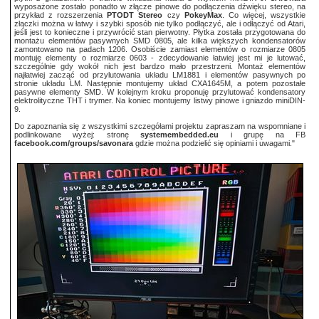
wyposażone zostało ponadto w złącze pinowe do podłączenia dźwięku stereo, na
przykład z rozszerzenia
PTODT Stereo
czy
PokeyMax
. Co więcej, wszystkie
złączki można w łatwy i szybki sposób nie tylko podłączyć, ale i odłączyć od Atari,
jeśli jest to konieczne i przywrócić stan pierwotny. Płytka została przygotowana do
montażu elementów pasywnych SMD 0805, ale kilka większych kondensatorów
zamontowano na padach 1206. Osobiście zamiast elementów o rozmiarze 0805
montuję elementy o rozmiarze 0603 - zdecydowanie łatwiej jest mi je lutować,
szczególnie gdy wokół nich jest bardzo mało przestrzeni. Montaż elementów
najłatwiej zacząć od przylutowania układu LM1881 i elementów pasywnych po
stronie układu LM. Następnie montujemy układ CXA1645M, a potem pozostałe
pasywne elementy SMD. W kolejnym kroku proponuję przylutować kondensatory
elektrolityczne THT i trymer. Na koniec montujemy listwy pinowe i gniazdo miniDIN-
9.
Do zapoznania się z wszystkimi szczegółami projektu zapraszam na wspomniane i
podlinkowane wyżej: stronę
systemembedded.eu
i grupę na FB
facebook.com/groups/savonara
gdzie można podzielić się opiniami i uwagami."