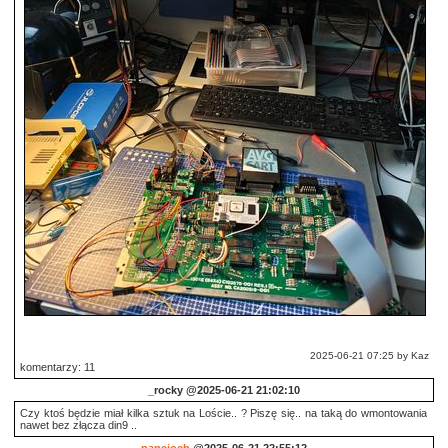
2025-06-21 07:25 by Kaz
komentarzy: 11
_rocky
@2025-06-21 21:02:10
Czy ktoś będzie miał kilka sztuk na Loście.. ? Piszę się.. na taką do wmontowania
nawet bez złącza din9 ..