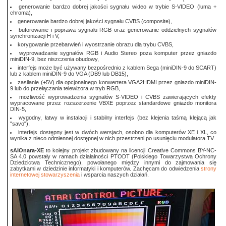
generowanie bardzo dobrej jakości sygnału wideo w trybie S-VIDEO (luma +
chroma),
generowanie bardzo dobrej jakości sygnału CVBS (composite),
buforowanie i poprawa sygnału RGB oraz generowanie oddzielnych sygnałów
synchronizacji H i V,
korygowanie przebarwień i wyostrzanie obrazu dla trybu CVBS,
wyprowadzanie sygnałów RGB i Audio Stereo poza komputer przez gniazdo
miniDIN-9, bez niszczenia obudowy,
interfejs może być używany bezpośrednio z kablem Sega (miniDIN-9 do SCART)
lub z kablem miniDIN-9 do VGA (DB9 lub DB15),
zasilanie (+5V) dla opcjonalnego konwertera VGA2HDMI przez gniazdo miniDIN-
9 lub do przełączania telewizora w tryb RGB,
możliwość wyprowadzenia sygnałów S-VIDEO i CVBS zawierających efekty
wypracowane przez rozszerzenie VBXE poprzez standardowe gniazdo monitora
DIN-5,
wygodny, łatwy w instalacji i stabilny interfejs (bez klejenia taśmą klejącą jak
"savo"),
interfejs dostępny jest w dwóch wersjach, osobno dla komputerów XE i XL, co
wynika z nieco odmiennej dostępnej w nich przestrzeni po usunięciu modulatora TV.
sAIOnara-XE
to kolejny projekt zbudowany na licencji Creative Commons BY-NC-
SA 4.0 powstały w ramach działalności PTODT (Polskiego Towarzystwa Ochrony
Dziedzictwa Technicznego), powołanego między innymi do zajmowania się
zabytkami w dziedzinie informatyki i komputerów. Zachęcam do odwiedzenia
strony
internetowej stowarzyszenia
i wsparcia naszych działań.