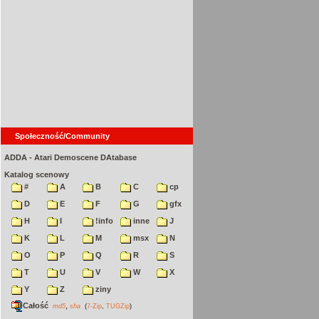
Społeczność/Community
ADDA - Atari Demoscene DAtabase
Katalog scenowy
#
A
B
C
cp
D
E
F
G
gfx
H
I
!info
inne
J
K
L
M
msx
N
O
P
Q
R
S
T
U
V
W
X
Y
Z
ziny
Całość
,
md5
sha
(
7-Zip
,
TUGZip
)