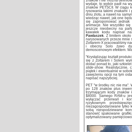
znaków i nie można definio
wydaje, to wybór padł na w
znaków PETSCII. W ciągu ki
rysowania takimi znakami i 
dniu zlotu, a nawet na samym
wiedząc nawet, jak one będ
się zaproponować jednak
animacje. Nie wszystko się
jeszcze nieobecny na par
kawałek kodu napisał 
Pawlaszek
. Z limitem okoł
narysowanych przeze mnie sc
Zoltarem-X pracowaliśmy na
i obecny Solo żywo dys
demoscenowym efektem. Wald
"Krystalizując kształt produ
się z Zoltarem i Solem wym
dodać ponad to, jaki szkielet
slide-show
. Realistycznie,
piątek i ewentualnie w sobo
zawężeniu opcji na tym osta
napisać najszybciej.
PET "w środku nic nie ma".
po 128 znaków plus inwer
trzymającym kody znaków i
$8000. Samego RAM-u jest
wyłączać przerwań i kor
ryzykownym przedsięwz
niezagospodarowane tylko ki
sobą niespodziewane kon
stanowić spakowane grafiki
optymalizowany pamięciowo