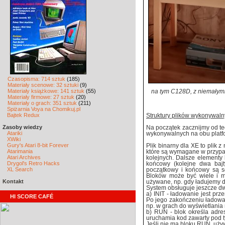
Czasopisma: 714 sztuk
(185)
Materiały scenowe: 32 sztuki
(9)
Materiały książkowe: 141 sztuk
(55)
na tym C128D, z niemałymi
Materiały firmowe: 27 sztuk
(20)
Materiały o grach: 351 sztuk
(211)
Spiżarnia Voya na Chomikuj.pl
Bajtek Redux
Struktury plików wykonywal
Zasoby wiedzy
Na początek zacznijmy od teor
Atariki
wykonywalnych na obu platf
XWiki
Gury's Atari 8-bit Forever
Plik binarny dla XE to plik 
Atarimania
które są wymagane w przypad
Atari Archives
kolejnych. Dalsze elementy 
Drygol's Retro Hacks
końcowy (kolejne dwa bajt
XL Search
początkowy i końcowy są s
Bloków może być wiele i m
Kontakt
używane, np. gdy ładujemy 
System obsługuje jeszcze dw
a) INIT - ładowanie jest prze
HI SCORE CAFÉ
Po jego zakończeniu ładowa
np. w grach do wyświetlania
b) RUN - blok określa adres
uruchamia kod zawarty pod 
Jeśli nie ma bloku RUN, uży