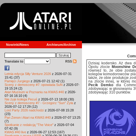
Nowinki/News
Archiwum/Archive
Comm
Translate to
RSS
Dzisiaj kodersko. Aż dwa
Opolu zlocie
Moonshine D
również to, że obie zosta
Letnia edycja Silly Venture 2026
z 2026-07-31
kolegów komodorowców pla
15:41 (37)
także, że obie produkcje zos
Pamięci Jurgiego
z 2026-07-21 12:42 (1)
na zlocie innej, w której 
Sceny z demosceny #7: opowiada SuN
z 2026-07-
Pecik Demko
dla Commod
19 15:24 (2)
zdobywając w głosowaniu 3
Atari Muzeum w Poznaniu na KWAS #40
z 2026-
zdobywając 310 punktów.
07-16 16:10 (4)
Nie żyje kolega Pecuś
z 2026-07-13 18:00 (30)
Sceny z demosceny #7 - Grzegorz "Sun" Żyła
z
2026-07-12 17:29 (12)
Lost Party 2026 nadchodzi
z 2026-07-08 15:28
(23)
Pan Zenon i Atari na KWAS #40
z 2026-07-07 13:25
(7)
Spotkanie z redakcją "The Voice"
z 2026-07-04
07:42 (9)
KWAS #40 live
z 2026-06-27 12:53 (167)
Spotkanie z grupą USSR
z 2026-06-26 19:36 (11)