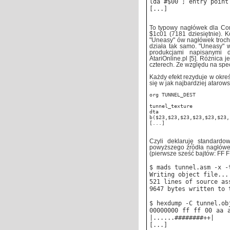
lda #$00 ; entry point
[...]
To typowy nagłówek dla Com
$1c01 (7181 dziesiętnie). 
"Uneasy" ów nagłówek troch
działa tak samo. "Uneasy" 
produkcjami napisanymi 
AtariOnline.pl [5]. Różnica 
czterech. Ze względu na spec
Każdy efekt rezyduje w okre
się w jak najbardziej atarows
org TUNNEL_DEST
tunnel_texture
dta
b($23,$23,$23,$23,$23,$23,
[...]
Czyli deklaruję standard
powyższego źródła nagłówek
(pierwsze sześć bajtów: FF F
$ mads tunnel.asm -x -
Writing object file...
521 lines of source as
9647 bytes written to 
$ hexdump -C tunnel.ob
00000000 ff ff 00 aa 
|......########++|
[...]