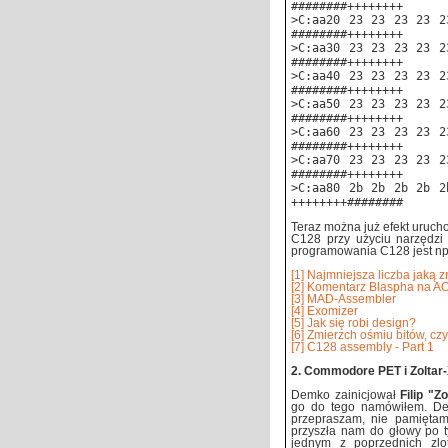
########++++++++
>C:aa20 23 23 23 23 2
########++++++++
>C:aa30 23 23 23 23 2
########++++++++
>C:aa40 23 23 23 23 2
########++++++++
>C:aa50 23 23 23 23 2
########++++++++
>C:aa60 23 23 23 23 2
########++++++++
>C:aa70 23 23 23 23 2
########++++++++
>C:aa80 2b 2b 2b 2b 2
++++++++########
Teraz można już efekt urucho
C128 przy użyciu narzędzi 
programowania C128 jest np. 
[1] Najmniejsza liczba jaką 
[2] Komentarz Blaspha na A
[3] MAD-Assembler
[4] Exomizer
[5] Jak się robi design?
[6] Zmierzch ośmiu bitów, c
[7] C128 assembly - Part 1
2. Commodore PET i Zoltar-X
Demko zainicjował
Filip "Z
go do tego namówiłem. Deme
przepraszam, nie pamiętam
przyszła nam do głowy po 
jednym z poprzednich zlo