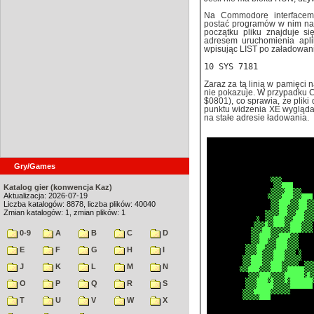
Na Commodore interfacem 
postać programów w nim nap
początku pliku znajduje s
adresem uruchomienia aplik
wpisując LIST po załadowaniu
10 SYS 7181
Zaraz za tą linią w pamięci 
nie pokazuje. W przypadku C
$0801), co sprawia, że pliki
punktu widzenia XE wygląda 
na stałe adresie ładowania.
Gry/Games
Katalog gier (konwencja Kaz)
Aktualizacja: 2026-07-19
Liczba katalogów: 8878, liczba plików: 40040
Zmian katalogów: 1, zmian plików: 1
0-9
A
B
C
D
E
F
G
H
I
J
K
L
M
N
O
P
Q
R
S
T
U
V
W
X