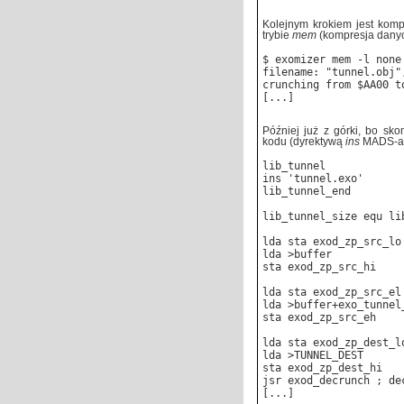
Kolejnym krokiem jest komp
trybie
mem
(kompresja danych
$ exomizer mem -l none
filename: "tunnel.obj"
crunching from $AA00 t
[...]
Później już z górki, bo s
kodu (dyrektywą
ins
MADS-a)
lib_tunnel
ins 'tunnel.exo'
lib_tunnel_end
lib_tunnel_size equ li
lda
sta exod_zp_src_lo
lda >buffer
sta exod_zp_src_hi
lda
sta exod_zp_src_el
lda >buffer+exo_tunnel
sta exod_zp_src_eh
lda
sta exod_zp_dest_l
lda >TUNNEL_DEST
sta exod_zp_dest_hi
jsr exod_decrunch ; de
[...]