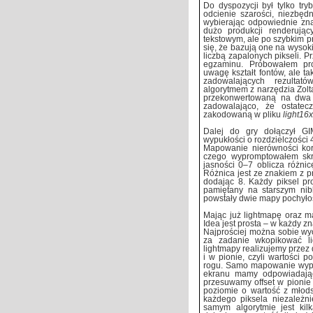
Do dyspozycji był tylko tr
odcienie szarości, niezbęd
wybierając odpowiednie zna
dużo produkcji renderują
tekstowym, ale po szybkim 
się, że bazują one na wysoki
liczbą zapalonych pikseli. P
egzaminu. Próbowałem pro
uwagę kształt fontów, ale ta
zadowalających rezultat
algorytmem z narzędzia Zolta
przekonwertowaną na dwa k
zadowalająco, że ostate
zakodowaną w pliku
light16
Dalej do gry dołączył G
wypukłości o rozdzielczości 
Mapowanie nierówności korz
czego wypromptowałem skry
jasności 0–7 oblicza różnic
Różnica jest ze znakiem z pr
dodając 8. Każdy piksel pr
pamiętany na starszym ni
powstały dwie mapy pochyło
Mając już lightmapę oraz m
Idea jest prosta – w każdy 
Najprościej można sobie wy
za zadanie wkopikować l
lightmapy realizujemy prze
i w pionie, czyli wartości
rogu. Samo mapowanie wypu
ekranu mamy odpowiadają
przesuwamy offset w pionie
poziomie o wartość z młod
każdego piksela niezależni
samym algorytmie jest kilk