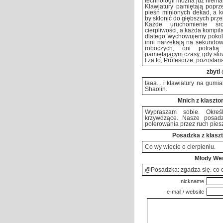
technologii można już niemal
Klawiatury pamiętają poprz
pieśń minionych dekad, a ko
by skłonić do głębszych prze
Każde uruchomienie śro
cierpliwości, a każda kompi
dlatego wychowujemy pokole
inni narzekają na sekundow
roboczych, oni potrafi
pamiętającym czasy, gdy sło
I za to, Profesorze, pozosta
zbyti
taaa... i klawiatury na gumi
Shaolin.
Mnich z klaszto
Wypraszam sobie. Określ
krzywdzące. Nasze posad
polerowania przez ruch piesz
Posadzka z klaszt
Co wy wiecie o cierpieniu.
Młody Wer
@Posadzka: zgadza się. co o
nickname
e-mail / website