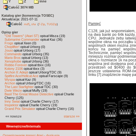
Y
Z
inne
Całość 3074 MB
Katalog gier (konwencja TOSEC)
Aktualizacja: 2021-07-11
Pamięć
Całość
,
md5
sha
(
7-Zip
,
TUGZip
)
C128, jak już wspomniałem,
Opisy gier
na dwa banki po 64k każdy,
"Old Towers" (Atari ST)
opisał Misza (19)
CPU. Jednakże żeby łatwiej
Submarine Commander
opisał Kaz (36)
wspólne okna na początku i
Frogs
opisał Xeen (0)
wspólnych okien można zmie
Choplifter!
opisał Urborg (0)
końcu na pamięć wspóln
Joust
opisał Urborg (17)
Technicznie, pamięć wspóln
Commando
opisał Urborg (35)
mniejszy rozmiar podmienian
Mario Bros
opisał Urborg (13)
okna o rozmiarze 1k na pocz
Xenophobe
opisał Urborg (36)
wspólna jest dostępna pod
Robbo Forever
opisał tbxx (16)
przestrzeń od $0400 do $
Kolony 2106
opisał tbxx (3)
jeszcze ustawienia ROM-ów
Archon II: Adept
opisał Urborg/TDC (9)
linku [7] znajdziecie mapę 
Spitfire Ace/Hellcat Ace
opisał Farscape (9)
Wyspa
opisał Kaz (9)
Archon
opisał Urborg/TDC (16)
The Last Starfighter
opisał TDC (30)
Dwie Wieże
opisał Muffy (19)
Basil The Great Mouse Detective
opisał Charlie
Cherry (125)
Inny Świat
opisał Charlie Cherry (17)
Inspektor
opisał Charlie Cherry (19)
Grand Prix Simulator
opisał Charlie Cherry (16)
«« nowsze
starsze »»
Wewnętrzne/Internals
Organizowanie imprez Atari - dyskusja