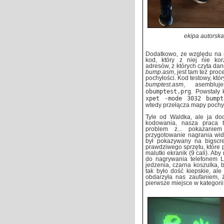
ekipa autorsk
Dodatkowo, ze względu na 
kod, który z niej nie kor
adresów, z których czyta dan
bump.asm
, jest tam też pr
pochyłości. Kod testowy, k
bumptest.asm
, asemblu
obumptest.prg
. Powstały
xpet -mode 3032 bumpt
wtedy przełącza mapy pochył
Tyle od Waldka, ale ja do
kodowania, nasza praca t
problem z... pokazanie
przygotowanie nagrania wid
był pokazywany na bigscr
prawdziwego sprzętu, które p
malutki ekranik (9 cali). Ab
do nagrywania telefonem L
jedzenia, czarna koszulka, 
tak było dość kiepskie, al
obdarzyła nas zaufaniem, ż
pierwsze miejsce w kategorii