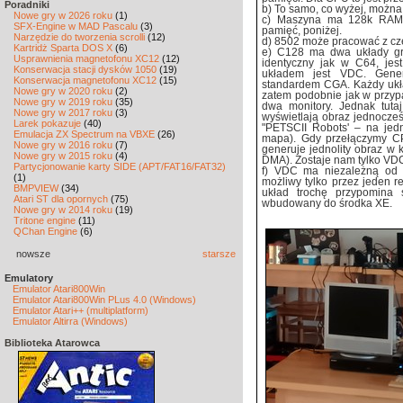
Poradniki
b) To samo, co wyżej, można
Nowe gry w 2026 roku
(1)
c) Maszyna ma 128k RAM-u
SFX-Engine w MAD Pascalu
(3)
pamięć, poniżej.
Narzędzie do tworzenia scrolli
(12)
d) 8502 może pracować z czę
Kartridż Sparta DOS X
(6)
e) C128 ma dwa układy gr
Usprawnienia magnetofonu XC12
(12)
identyczny jak w C64, jes
Konserwacja stacji dysków 1050
(19)
układem jest VDC. Gene
Konserwacja magnetofonu XC12
(15)
standardem CGA. Każdy ukła
Nowe gry w 2020 roku
(2)
zatem podobnie jak w przyp
Nowe gry w 2019 roku
(35)
dwa monitory. Jednak tut
Nowe gry w 2017 roku
(3)
wyświetlają obraz jednocześ
Larek pokazuje
(40)
"PETSCII Robots' – na jedn
Emulacja ZX Spectrum na VBXE
(26)
mapa). Gdy przełączymy C
Nowe gry w 2016 roku
(7)
generuje jednolity obraz w k
Nowe gry w 2015 roku
(4)
DMA). Zostaje nam tylko VD
Partycjonowanie karty SIDE (APT/FAT16/FAT32)
f) VDC ma niezależną od 
(1)
możliwy tylko przez jeden re
BMPVIEW
(34)
układ trochę przypomina 
Atari ST dla opornych
(75)
wbudowany do środka XE.
Nowe gry w 2014 roku
(19)
Tritone engine
(11)
QChan Engine
(6)
nowsze
starsze
Emulatory
Emulator Atari800Win
Emulator Atari800Win PLus 4.0 (Windows)
Emulator Atari++ (multiplatform)
Emulator Altirra (Windows)
Biblioteka Atarowca