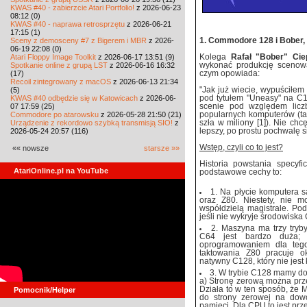
KWAS #40 - zabierzcie Atari Portfolio!
z 2026-06-23
08:12 (0)
KWAS #40 - naprawa retrosprzętu
z 2026-06-21
17:15 (1)
Sceny z demosceny #7 z Bigerem i MBR
z 2026-
1. Commodore 128 i Bober
06-19 22:08 (0)
Atari Floppy Image Toolkit
z 2026-06-17 13:51 (9)
Kolega
Rafał "Bober" Cie
Spotkanie online z grupą LST
z 2026-06-16 16:32
wykonać produkcję scenową 
(17)
czym opowiada:
Recoil zintegrowany z macOS
z 2026-06-13 21:34
(5)
"Jak już wiecie, wypuściłem
KWAS #40 odbędzie się w Katowicach
z 2026-06-
pod tytułem "Uneasy" na C
07 17:59 (25)
scenie pod względem licz
Commodore po atarowsku
z 2026-05-28 21:50 (21)
popularnych komputerów (ta
Urządzenie z rekordowo szybką transmisją SIO!
z
szła w miliony [1]). Nie chc
2026-05-24 20:57 (116)
lepszy, po prostu pochwalę s
Wstęp, czyli co to jest?
«« nowsze
starsze »»
Historia powstania specyfi
AtariOnline.pl na YouTube
podstawowe cechy to:
1. Na płycie komputera s
oraz Z80. Niestety, nie 
współdzielą magistrale. Po
jeśli nie wykryje środowiska
2. Maszyna ma trzy tryb
C64 jest bardzo duża; 
oprogramowaniem dla tego
taktowania Z80 pracuje o
natywny C128, który nie jest
3. W trybie C128 mamy do
a) Stronę zerową można prz
Działa to w ten sposób, że
Pomocnik/Helper
do strony zerowej na dowo
pamięci. Dla CPU to jest prz