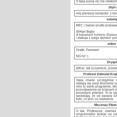
O taką scenę nic nie robiłem!
zbyti
mój pierwszy komputer :] cie
solo/n
MEC i Samar prodki przewyje
@Atari Bigby
w kuluarach rozmow, Elysium
i atakuja z mega demem. po
miker
Gratki, Panowie!
NG rlz! :)
Drygol
@Kaz, tak oczywiście, przedo
Profesor Edmund Kraj
Takie chwile szczególnie 
oddają się pasji tworzenia 
nimi to samo pragnienie, kt
pozostawienia na ścianach j
przyszłych pokoleń. To ta s
sprawiają, że od zarania d
było, co jest i co nadejdzie.
Mecenas Filem
O tak, Profesorze, również
programistów koduje na ma