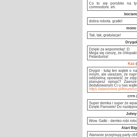
Co to się porobiło na ty
commodore. eh.
bocian
dobra robota. gratki!
mono
Tak, tak, gratulacje!
Drygol
Dzięki za wspominkę! :D
Mega się cieszę, że chłopaki 
Petardunia!
Kaz
@
Drygol - tutaj ten wątek o 
innym, ale uważam, że napr
oddzielną opowieść ze zdję
planujesz opisać? Zawsze
dedykowanym Ci u nas wątk
https://atarionline.pl/forum/c
crrn
@
Super demka i super że wpad
Dzięki Panowie! Do następn
Johny
Wow. Gatki - demko robi rob
Atari Bi
Atarianie przejmują party c64