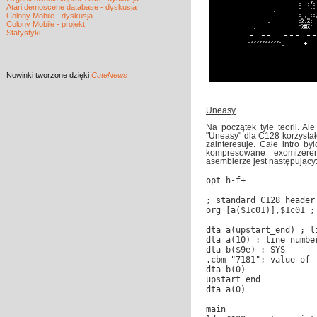
Atari demoscene database - dyskusja
Colony Mobile - dyskusja
Colony Mobile - projekt
Statystyki
Nowinki
tworzone dzięki
CuteNews
Uneasy
Na początek tyle teorii. A
"Uneasy" dla C128 korzysta
zainteresuje. Całe intro b
kompresowane exomizere
asemblerze jest następujący
opt h-f+
; standard C128 header
org [a($1c01)],$1c01 ;
dta a(upstart_end) ; l
dta a(10) ; line numbe
dta b($9e) ; SYS
.cbm "7181"; value of 
dta b(0)
upstart_end
dta a(0)
main