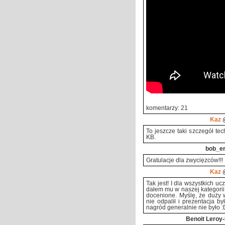
komentarzy: 21
Kaz
@
To jeszcze taki szczegół t
KB.
bob_e
Gratulacje dla zwycięzców!!!
Kaz
@
Tak jest! I dla wszystkich 
dałem mu w naszej kategorii 
docenione. Myślę, że duży 
nie odpalił i prezentacja b
nagród generalnie nie było :
Benoit Leroy