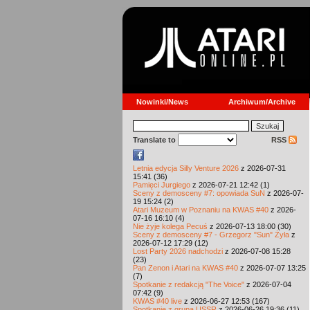
Nowinki/News
Archiwum/Archive
Translate to
RSS
Letnia edycja Silly Venture 2026
z 2026-07-31
15:41 (36)
Pamięci Jurgiego
z 2026-07-21 12:42 (1)
Sceny z demosceny #7: opowiada SuN
z 2026-07-
19 15:24 (2)
Atari Muzeum w Poznaniu na KWAS #40
z 2026-
07-16 16:10 (4)
Nie żyje kolega Pecuś
z 2026-07-13 18:00 (30)
Sceny z demosceny #7 - Grzegorz "Sun" Żyła
z
2026-07-12 17:29 (12)
Lost Party 2026 nadchodzi
z 2026-07-08 15:28
(23)
Pan Zenon i Atari na KWAS #40
z 2026-07-07 13:25
(7)
Spotkanie z redakcją "The Voice"
z 2026-07-04
07:42 (9)
KWAS #40 live
z 2026-06-27 12:53 (167)
Spotkanie z grupą USSR
z 2026-06-26 19:36 (11)