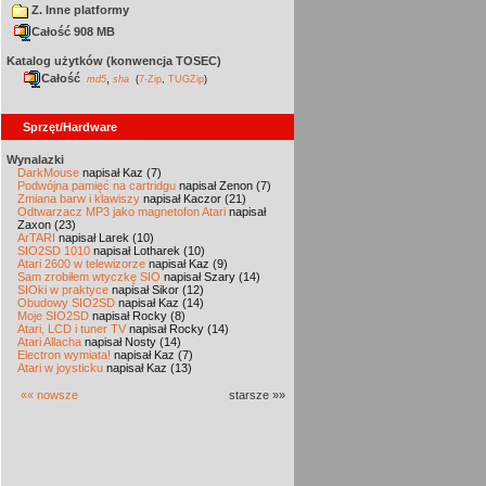
Z. Inne platformy
Całość 908 MB
Katalog użytków (konwencja TOSEC)
Całość
,
md5
sha
(
7-Zip
,
TUGZip
)
Sprzęt/Hardware
Wynalazki
DarkMouse
napisał Kaz (7)
Podwójna pamięć na cartridgu
napisał Zenon (7)
Zmiana barw i klawiszy
napisał Kaczor (21)
Odtwarzacz MP3 jako magnetofon Atari
napisał
Zaxon (23)
ArTARI
napisał Larek (10)
SIO2SD 1010
napisał Lotharek (10)
Atari 2600 w telewizorze
napisał Kaz (9)
Sam zrobiłem wtyczkę SIO
napisał Szary (14)
SIOki w praktyce
napisał Sikor (12)
Obudowy SIO2SD
napisał Kaz (14)
Moje SIO2SD
napisał Rocky (8)
Atari, LCD i tuner TV
napisał Rocky (14)
Atari Allacha
napisał Nosty (14)
Electron wymiata!
napisał Kaz (7)
Atari w joysticku
napisał Kaz (13)
«« nowsze
starsze »»