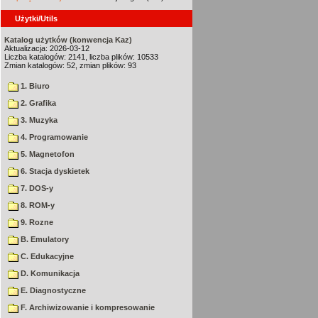
Użytki/Utils
Katalog użytków (konwencja Kaz)
Aktualizacja: 2026-03-12
Liczba katalogów: 2141, liczba plików: 10533
Zmian katalogów: 52, zmian plików: 93
1. Biuro
2. Grafika
3. Muzyka
4. Programowanie
5. Magnetofon
6. Stacja dyskietek
7. DOS-y
8. ROM-y
9. Rozne
B. Emulatory
C. Edukacyjne
D. Komunikacja
E. Diagnostyczne
F. Archiwizowanie i kompresowanie