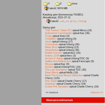
Y
Z
inne
Całość 3074 MB
Katalog gier (konwencja TOSEC)
Aktualizacja: 2021-07-11
Całość
,
md5
sha
(
7-Zip
,
TUGZip
)
Opisy gier
"Old Towers" (Atari ST)
opisał Misza (19)
Submarine Commander
opisał Kaz (36)
Frogs
opisał Xeen (0)
Choplifter!
opisał Urborg (0)
Joust
opisał Urborg (17)
Commando
opisał Urborg (35)
Mario Bros
opisał Urborg (13)
Xenophobe
opisał Urborg (36)
Robbo Forever
opisał tbxx (16)
Kolony 2106
opisał tbxx (3)
Archon II: Adept
opisał Urborg/TDC (9)
Spitfire Ace/Hellcat Ace
opisał Farscape (9)
Wyspa
opisał Kaz (9)
Archon
opisał Urborg/TDC (16)
The Last Starfighter
opisał TDC (30)
Dwie Wieże
opisał Muffy (19)
Basil The Great Mouse Detective
opisał Charlie
Cherry (125)
Inny Świat
opisał Charlie Cherry (17)
Inspektor
opisał Charlie Cherry (19)
Grand Prix Simulator
opisał Charlie Cherry (16)
«« nowsze
starsze »»
Wewnętrzne/Internals