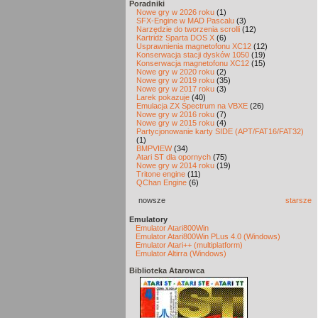
Poradniki
Nowe gry w 2026 roku
(1)
SFX-Engine w MAD Pascalu
(3)
Narzędzie do tworzenia scrolli
(12)
Kartridż Sparta DOS X
(6)
Usprawnienia magnetofonu XC12
(12)
Konserwacja stacji dysków 1050
(19)
Konserwacja magnetofonu XC12
(15)
Nowe gry w 2020 roku
(2)
Nowe gry w 2019 roku
(35)
Nowe gry w 2017 roku
(3)
Larek pokazuje
(40)
Emulacja ZX Spectrum na VBXE
(26)
Nowe gry w 2016 roku
(7)
Nowe gry w 2015 roku
(4)
Partycjonowanie karty SIDE (APT/FAT16/FAT32)
(1)
BMPVIEW
(34)
Atari ST dla opornych
(75)
Nowe gry w 2014 roku
(19)
Tritone engine
(11)
QChan Engine
(6)
nowsze
starsze
Emulatory
Emulator Atari800Win
Emulator Atari800Win PLus 4.0 (Windows)
Emulator Atari++ (multiplatform)
Emulator Altirra (Windows)
Biblioteka Atarowca