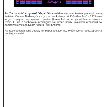
Po "Barbarianie"
Krzysztof "Vega" Góra
wziął na warsztat kolejną grę inspirowaną
światem Conana Barbarzyńcy - tym razem kultowy tytuł "Golden Axe" z 1989 roku.
W grze tej wybieramy spośród 3 postaci (krasnolud, barbarzyńca lub amazonka) i w
trybie 1- lub 2-osobowym przebijamy się przez hordy kolejnych przeciwników,
popleczników złego Death Addera (Żmii Śmierci).
Na razie udostępnione zostały filmiki pokazujące możliwości wersji roboczej silnika,
poniżej ich wybór: