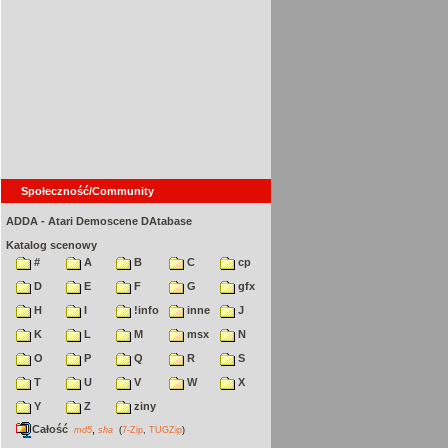
Społeczność/Community
ADDA - Atari Demoscene DAtabase
Katalog scenowy
#
A
B
C
cp
D
E
F
G
gfx
H
I
!info
inne
J
K
L
M
msx
N
O
P
Q
R
S
T
U
V
W
X
Y
Z
ziny
Całość
,
md5
sha
(
7-Zip
,
TUGZip
)