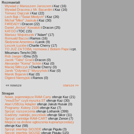
Rozmawiali
Wywiad z Mariuszem Jaroszem
i Kaz (16)
Wywiad Dracona z Mr. Bacardim
i Kaz (16)
Tomasz Dajczak
i Kaz (22)
Lech Bąk i "Świat Młodych"
i Kaz (26)
Michał "Mike" Jaskuła
i Kaz (30)
F#READY
i Dracon (22)
Daniel „Arctus” Kowalski
i Dracon (25)
KATOD
i TDC (15)
Mariusz Wojcieszek
i "Adam" (17)
Romuald Bacza
i Ramos (16)
Śledzenie Amentesa
i Larek (9)
Leszek Łuciów
i Charlie Cherry (17)
TO JUŻ ZA TOBĄ: rozmowa z Bobem Pape
i cpt.
Misumaru Tenchi (39)
Rob Jaeger
i Emu (53)
Jacek "Tabu" Grad
i Dracon (0)
Alexander "Koma" Schön
i Kaz (0)
Maciej Ślifirczyk
i Charlie Cherry (0)
Jarek "Odyniec1" Wyszyński
i Kaz (0)
Marek Bojarski
i Kaz (0)
Olgierd Niemyjski
i Ramos (0)
«« nowsze
starsze »»
Stragan
Nowe, pojemniejsze RAM-Carty
oferuje Kaz (21)
"mouSTer" czyli myszka ST
oferuje Kaz (30)
Atari USBJoy Adapter
oferuje Jakub Husak (0)
Programy: Kolony 2106
oferuje Kaz (7)
Sprzęt: rozszerzenia
oferuje Lotharek (399)
Gadżety: naklejki, pocztówki
oferuje Sikor (11)
Sprzęt: cartridge RAM-CART
oferuje Zenon (7)
Miejsce na drobne ogłoszenia kupna/sprzedaży
oferuje Kaz (58)
Sprzęt: interfejs SIO2IDE
oferuje Piguła (3)
Sprzęt: interfejs SIO2SD
oferuje Piguła (115)