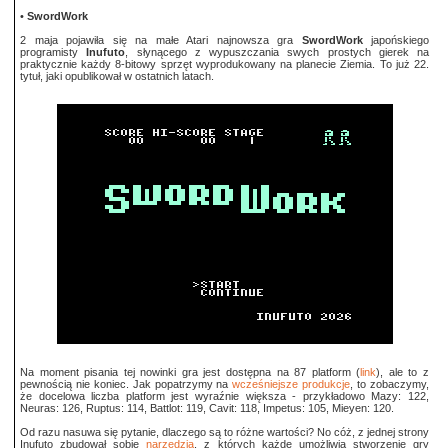
•
SwordWork
2 maja pojawiła się na małe Atari najnowsza gra
SwordWork
japońskiego
programisty
Inufuto
, słynącego z wypuszczania swych prostych gierek na
praktycznie każdy 8-bitowy sprzęt wyprodukowany na planecie Ziemia. To już 22.
tytuł, jaki opublikował w ostatnich latach.
Na moment pisania tej nowinki gra jest dostępna na 87 platform (
link
), ale to z
pewnością nie koniec. Jak popatrzymy na
wcześniejsze produkcje
, to zobaczymy,
że docelowa liczba platform jest wyraźnie większa - przykładowo Mazy: 122,
Neuras: 126, Ruptus: 114, Battlot: 119, Cavit: 118, Impetus: 105, Mieyen: 120.
Od razu nasuwa się pytanie, dlaczego są to różne wartości? No cóż, z jednej strony
Inufuto zbudował sobie
narzędzia
, z których każde umożliwia stworzenie gry