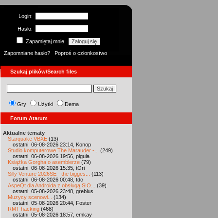
Login:
Hasło:
Zapamiętaj mnie
Zapomniane hasło?
Poproś o członkostwo
Szukaj plików/Search files
Gry
Użytki
Dema
Forum Atarum
Aktualne tematy
Starquake VBXE
(13)
ostatni: 06-08-2026 23:14, Konop
Studio komputerowe The Marauder -...
(249)
ostatni: 06-08-2026 19:56, pigula
Książka Gorgha o asemblerze
(79)
ostatni: 06-08-2026 15:35, tOri
Silly Venture 2026SE - the bigges...
(113)
ostatni: 06-08-2026 00:48, tdc
AspeQt dla Androida z obsługą SIO...
(39)
ostatni: 05-08-2026 23:48, greblus
Muzycy scenowi...
(134)
ostatni: 05-08-2026 20:44, Foster
RMT hacking
(468)
ostatni: 05-08-2026 18:57, emkay