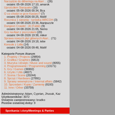
Narzędzie do ditheringu na Atari ...
(26)
ostatni: 05-08-2026 17:10, amarok
Uprościłem Starquake
(16)
ostatni: 05-08-2026 00:34, Bca
O co chodzi w grze Kasiarz?
(7)
ostatni: 05-08-2026 00:25, MaW
Rocznica 1 sierpnia - turówka WRCOH
(3)
ostatni: 04-08-2026 23:36, Ataripuzzle
Dungeon Crawler - AI (Fable)
(9)
ostatni: 04-08-2026 21:05, Nemo
Gry na Atari z pszczołami
(20)
ostatni: 04-08-2026 19:38, miker
Sprawa nowych płyt głównych Atari...
(71)
ostatni: 04-08-2026 19:18, tebe
Konsole z Lidla
(14)
ostatni: 04-08-2026 09:48, MaW
Kategorie Forum Atarum
1. Projekty / Projects
(29854)
2. Grafika / Graphics
(6813)
3. Muzyka i dźwięk / Music and sound
(8055)
4. Programowanie / Programming
(13171)
5. Gry / Games
(36902)
6. Użytki / Utils
(4827)
7. Scena / Scene
(20244)
8. Sprzęt / Hardware
(27891)
9. Sprawy wewnętrzne / Internal affairs
(5842)
10. Sprzedam / Kupię / Zamienię
(8193)
11. Inne / Other
(33759)
Administratorzy:
Adam, Cyprian, Jhusak, Kaz
Użytkowników:
3072
Ostatnio zarejestrowany:
bradko
Postów ostatniej doby:
9
Spotkania i zloty/Meetings & Parties