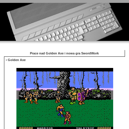
Prace nad Golden Axe i nowa gra SwordWork
•
Golden Axe