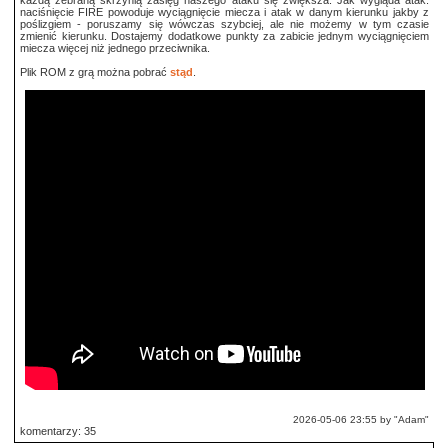
każdą zebraną skrzynią zasięg naszego ataku się zwiększa. Jak wygląda atak:
naciśnięcie FIRE powoduje wyciągnięcie miecza i atak w danym kierunku jakby z
poślizgiem - poruszamy się wówczas szybciej, ale nie możemy w tym czasie
zmienić kierunku. Dostajemy dodatkowe punkty za zabicie jednym wyciągnięciem
miecza więcej niż jednego przeciwnika.
Plik ROM z grą można pobrać
stąd
.
2026-05-06 23:55 by "Adam"
komentarzy: 35