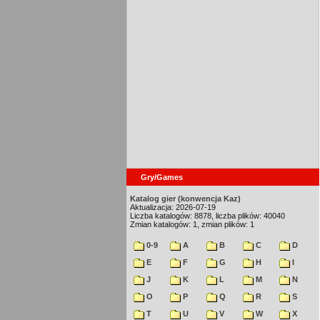
Gry/Games
Katalog gier (konwencja Kaz)
Aktualizacja: 2026-07-19
Liczba katalogów: 8878, liczba plików: 40040
Zmian katalogów: 1, zmian plików: 1
0-9
A
B
C
D
E
F
G
H
I
J
K
L
M
N
O
P
Q
R
S
T
U
V
W
X