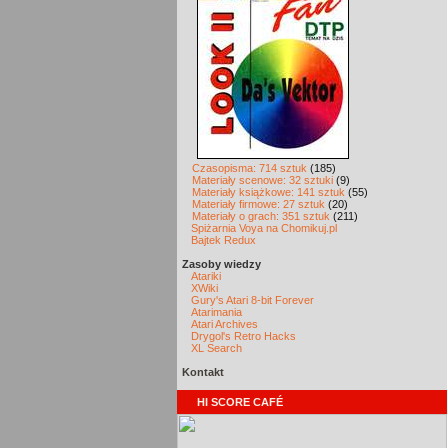
Czasopisma: 714 sztuk
(185)
Materiały scenowe: 32 sztuki
(9)
Materiały książkowe: 141 sztuk
(55)
Materiały firmowe: 27 sztuk
(20)
Materiały o grach: 351 sztuk
(211)
Spiżarnia Voya na Chomikuj.pl
Bajtek Redux
Zasoby wiedzy
Atariki
XWiki
Gury's Atari 8-bit Forever
Atarimania
Atari Archives
Drygol's Retro Hacks
XL Search
Kontakt
HI SCORE CAFÉ