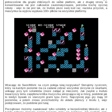
jednocześnie dla grupki zbliżonych do siebie platform, ale z drugiej strony to
konwertowanie nie jest całkowicie zautomatyzowane, potrzeba trochę ręcznej
roboty - więc to nie jest tak, że Inufuto pisze swój kod raz, naciska przycisk, a
maszynka na wyjściu wypluwa 100+ plików na wszystkie platformy.
Wracając do SwordWork: na czym polega tutaj rozgrywka? Sterujemy rycerzem,
który na każdym poziomie ma za zadanie zebrać wszystkie skrzynie ze skarbami,
unikając przy tym szkieletów (może zabijać je mieczem). Jak zwykle u Inufuto
towarzyszy temu zapętlona krótka muzyczka wkręcająca się w mózg, podobnie jak
to kiedyś bywało ze starszymi grami typu Zorro. Najczęściej jego gry mają 10
poziomów, a potem znowu przechodzimy do układu planszy z levelu 1, więc
podejrzewam, że podobnie jest tutaj.
Początkowo możemy zaatakować tylko szkielety w bezpośredniej bliskości, ale z