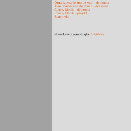
Organizowanie imprez Atari - dyskusja
Atari demoscene database - dyskusja
Colony Mobile - dyskusja
Colony Mobile - projekt
Statystyki
Nowinki
tworzone dzięki
CuteNews