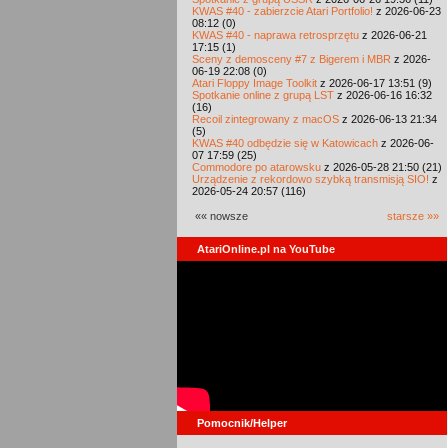
KWAS #40 - zabierzcie Atari Portfolio!
z 2026-06-23
08:12 (0)
KWAS #40 - naprawa retrosprzętu
z 2026-06-21
17:15 (1)
Sceny z demosceny #7 z Bigerem i MBR
z 2026-
06-19 22:08 (0)
Atari Floppy Image Toolkit
z 2026-06-17 13:51 (9)
Spotkanie online z grupą LST
z 2026-06-16 16:32
(16)
Recoil zintegrowany z macOS
z 2026-06-13 21:34
(5)
KWAS #40 odbędzie się w Katowicach
z 2026-06-
07 17:59 (25)
Commodore po atarowsku
z 2026-05-28 21:50 (21)
Urządzenie z rekordowo szybką transmisją SIO!
z
2026-05-24 20:57 (116)
«« nowsze
starsze »»
AtariOnline.pl na YouTube
Pomocnik/Helper