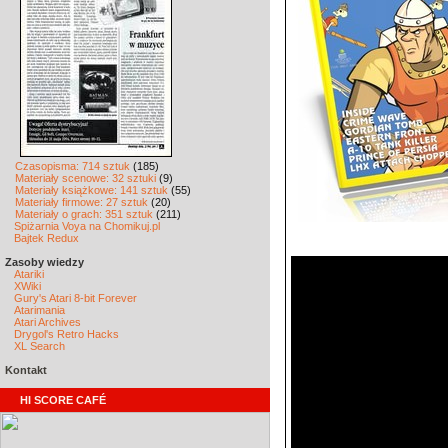
Czasopisma: 714 sztuk
(185)
Materiały scenowe: 32 sztuki
(9)
Materiały książkowe: 141 sztuk
(55)
Materiały firmowe: 27 sztuk
(20)
Materiały o grach: 351 sztuk
(211)
Spiżarnia Voya na Chomikuj.pl
Bajtek Redux
Zasoby wiedzy
Atariki
XWiki
Gury's Atari 8-bit Forever
Atarimania
Atari Archives
Drygol's Retro Hacks
XL Search
Kontakt
HI SCORE CAFÉ