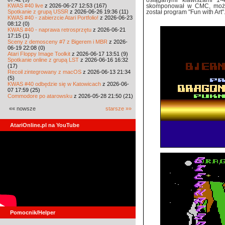
osiąganymi klawiszami 1-
KWAS #40 live
z 2026-06-27 12:53 (167)
skomponował w CMC, można
Spotkanie z grupą USSR
z 2026-06-26 19:36 (11)
został program "Fun with Ar
KWAS #40 - zabierzcie Atari Portfolio!
z 2026-06-23
08:12 (0)
KWAS #40 - naprawa retrosprzętu
z 2026-06-21
17:15 (1)
Sceny z demosceny #7 z Bigerem i MBR
z 2026-
06-19 22:08 (0)
Atari Floppy Image Toolkit
z 2026-06-17 13:51 (9)
Spotkanie online z grupą LST
z 2026-06-16 16:32
(17)
Recoil zintegrowany z macOS
z 2026-06-13 21:34
(5)
KWAS #40 odbędzie się w Katowicach
z 2026-06-
07 17:59 (25)
Commodore po atarowsku
z 2026-05-28 21:50 (21)
«« nowsze
starsze »»
AtariOnline.pl na YouTube
Pomocnik/Helper