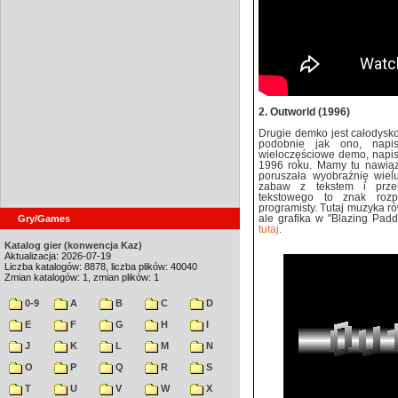
2. Outworld (1996)
Drugie demko jest całodysk
podobnie jak ono, nap
wieloczęściowe demo, napi
1996 roku. Mamy tu nawiąz
poruszała wyobraźnię wie
zabaw z tekstem i przek
tekstowego to znak rozp
programisty. Tutaj muzyka r
Gry/Games
ale grafika w "Blazing Pad
tutaj
.
Katalog gier (konwencja Kaz)
Aktualizacja: 2026-07-19
Liczba katalogów: 8878, liczba plików: 40040
Zmian katalogów: 1, zmian plików: 1
0-9
A
B
C
D
E
F
G
H
I
J
K
L
M
N
O
P
Q
R
S
T
U
V
W
X