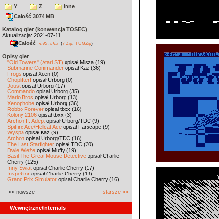
Y
Z
inne
Całość 3074 MB
Katalog gier (konwencja TOSEC)
Aktualizacja: 2021-07-11
Całość
,
md5
sha
(
7-Zip
,
TUGZip
)
Opisy gier
"Old Towers" (Atari ST)
opisał Misza (19)
Submarine Commander
opisał Kaz (36)
Frogs
opisał Xeen (0)
Choplifter!
opisał Urborg (0)
Joust
opisał Urborg (17)
Commando
opisał Urborg (35)
Mario Bros
opisał Urborg (13)
Xenophobe
opisał Urborg (36)
Robbo Forever
opisał tbxx (16)
Kolony 2106
opisał tbxx (3)
Archon II: Adept
opisał Urborg/TDC (9)
Spitfire Ace/Hellcat Ace
opisał Farscape (9)
Wyspa
opisał Kaz (9)
Archon
opisał Urborg/TDC (16)
The Last Starfighter
opisał TDC (30)
Dwie Wieże
opisał Muffy (19)
Basil The Great Mouse Detective
opisał Charlie
Cherry (125)
Inny Świat
opisał Charlie Cherry (17)
Inspektor
opisał Charlie Cherry (19)
Grand Prix Simulator
opisał Charlie Cherry (16)
«« nowsze
starsze »»
Wewnętrzne/Internals