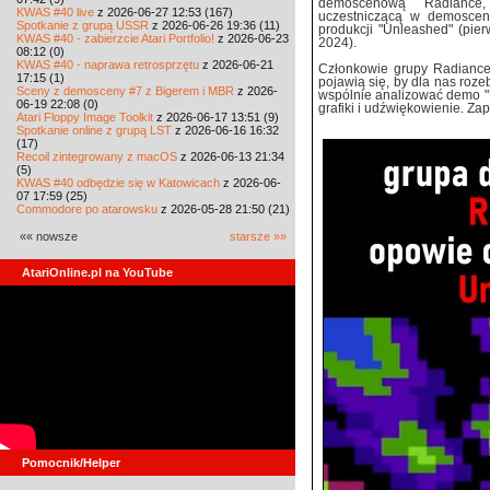
demoscenową Radiance,
KWAS #40 live
z 2026-06-27 12:53 (167)
uczestniczącą w demoscenie
Spotkanie z grupą USSR
z 2026-06-26 19:36 (11)
produkcji "Unleashed" (pier
KWAS #40 - zabierzcie Atari Portfolio!
z 2026-06-23
2024).
08:12 (0)
KWAS #40 - naprawa retrosprzętu
z 2026-06-21
Członkowie grupy Radiance
17:15 (1)
pojawią się, by dla nas roz
Sceny z demosceny #7 z Bigerem i MBR
z 2026-
wspólnie analizować demo "U
06-19 22:08 (0)
grafiki i udźwiękowienie. Za
Atari Floppy Image Toolkit
z 2026-06-17 13:51 (9)
Spotkanie online z grupą LST
z 2026-06-16 16:32
(17)
Recoil zintegrowany z macOS
z 2026-06-13 21:34
(5)
KWAS #40 odbędzie się w Katowicach
z 2026-06-
07 17:59 (25)
Commodore po atarowsku
z 2026-05-28 21:50 (21)
«« nowsze
starsze »»
AtariOnline.pl na YouTube
Pomocnik/Helper