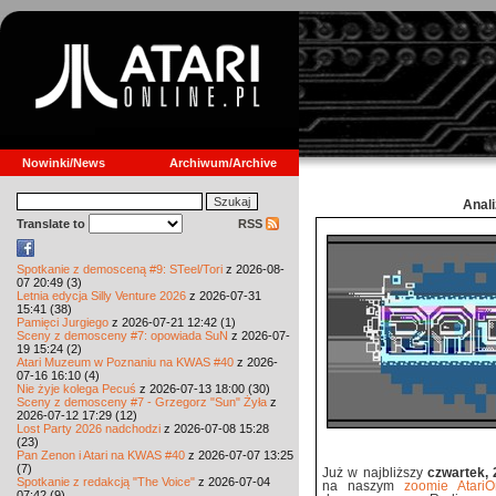
Nowinki/News
Archiwum/Archive
Anal
Translate to
RSS
Spotkanie z demosceną #9: STeel/Tori
z 2026-08-
07 20:49 (3)
Letnia edycja Silly Venture 2026
z 2026-07-31
15:41 (38)
Pamięci Jurgiego
z 2026-07-21 12:42 (1)
Sceny z demosceny #7: opowiada SuN
z 2026-07-
19 15:24 (2)
Atari Muzeum w Poznaniu na KWAS #40
z 2026-
07-16 16:10 (4)
Nie żyje kolega Pecuś
z 2026-07-13 18:00 (30)
Sceny z demosceny #7 - Grzegorz "Sun" Żyła
z
2026-07-12 17:29 (12)
Lost Party 2026 nadchodzi
z 2026-07-08 15:28
(23)
Pan Zenon i Atari na KWAS #40
z 2026-07-07 13:25
(7)
Już w najbliższy
czwartek, 
Spotkanie z redakcją "The Voice"
z 2026-07-04
na naszym
zoomie AtariOn
07:42 (9)