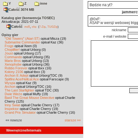
Y
Z
inne
Będzie na yt?
Całość 3074 MB
jammerc
Katalog gier (konwencja TOSEC)
@0xF:
Aktualizacja: 2021-07-11
ASAP w wersji webowej trig
Całość
,
md5
sha
(
7-Zip
,
TUGZip
)
nickname
Opisy gier
e-mail / website
"Old Towers" (Atari ST)
opisał Misza (19)
Submarine Commander
opisał Kaz (36)
Frogs
opisał Xeen (0)
Choplifter!
opisał Urborg (0)
Joust
opisał Urborg (17)
Commando
opisał Urborg (35)
Mario Bros
opisał Urborg (13)
Xenophobe
opisał Urborg (36)
Robbo Forever
opisał tbxx (16)
Kolony 2106
opisał tbxx (3)
Archon II: Adept
opisał Urborg/TDC (9)
Spitfire Ace/Hellcat Ace
opisał Farscape (9)
Wyspa
opisał Kaz (9)
Archon
opisał Urborg/TDC (16)
The Last Starfighter
opisał TDC (30)
Dwie Wieże
opisał Muffy (19)
Basil The Great Mouse Detective
opisał Charlie
Cherry (125)
Inny Świat
opisał Charlie Cherry (17)
Inspektor
opisał Charlie Cherry (19)
Grand Prix Simulator
opisał Charlie Cherry (16)
«« nowsze
starsze »»
Wewnętrzne/Internals