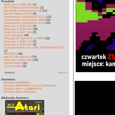
Poradniki
Nowe gry w 2026 roku
(1)
SFX-Engine w MAD Pascalu
(3)
Narzędzie do tworzenia scrolli
(12)
Kartridż Sparta DOS X
(6)
Usprawnienia magnetofonu XC12
(12)
Konserwacja stacji dysków 1050
(19)
Konserwacja magnetofonu XC12
(15)
Nowe gry w 2020 roku
(2)
Nowe gry w 2019 roku
(35)
Nowe gry w 2017 roku
(3)
Larek pokazuje
(40)
Emulacja ZX Spectrum na VBXE
(26)
Nowe gry w 2016 roku
(7)
Nowe gry w 2015 roku
(4)
Partycjonowanie karty SIDE (APT/FAT16/FAT32)
(1)
BMPVIEW
(34)
Atari ST dla opornych
(75)
Nowe gry w 2014 roku
(19)
Tritone engine
(11)
QChan Engine
(6)
nowsze
starsze
Emulatory
Emulator Atari800Win
Emulator Atari800Win PLus 4.0 (Windows)
Emulator Atari++ (multiplatform)
Emulator Altirra (Windows)
Biblioteka Atarowca