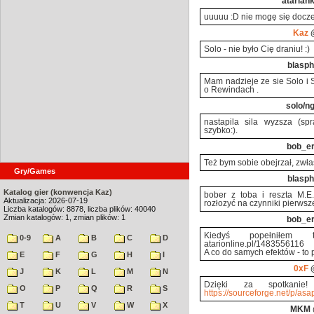
atarian
uuuuu :D nie mogę się docze
Kaz
@
Solo - nie było Cię draniu! :)
blasph
Mam nadzieje ze sie Solo i S
o Rewindach .
solo/n
nastapila sila wyzsza (spr
szybko:).
bob_e
Też bym sobie obejrzał, zwła
Gry/Games
blasph
Katalog gier (konwencja Kaz)
bober z toba i reszta M.E
Aktualizacja: 2026-07-19
rozłozyć na czynniki pierws
Liczba katalogów: 8878, liczba plików: 40040
Zmian katalogów: 1, zmian plików: 1
bob_e
Kiedyś popełniłem t
0-9
A
B
C
D
atarionline.pl/1483556116
A co do samych efektów - to 
E
F
G
H
I
0xF
@
J
K
L
M
N
Dzięki za spotkani
O
P
Q
R
S
https://sourceforge.net/p/as
T
U
V
W
X
MKM