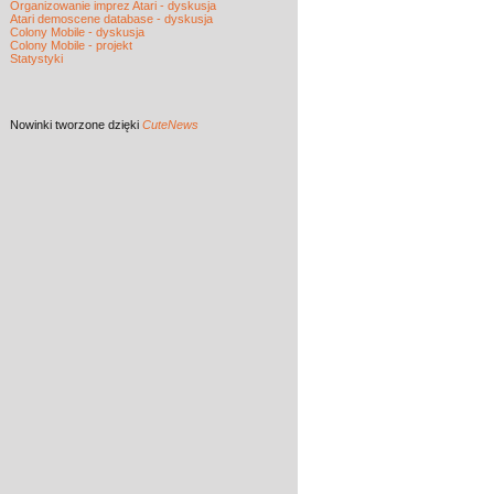
Organizowanie imprez Atari - dyskusja
Atari demoscene database - dyskusja
Colony Mobile - dyskusja
Colony Mobile - projekt
Statystyki
Nowinki
tworzone dzięki
CuteNews