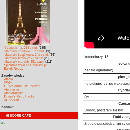
Czasopisma: 714 sztuk
(185)
Materiały scenowe: 32 sztuki
(9)
Materiały książkowe: 141 sztuk
(55)
komentarzy: 15
Materiały firmowe: 27 sztuk
(20)
Materiały o grach: 351 sztuk
(211)
solo/n
Spiżarnia Voya na Chomikuj.pl
Bajtek Redux
bedzie ogladane:)
Zasoby wiedzy
piter_a
Atariki
XWiki
no pięknie, jest po wakacjach
Gury's Atari 8-bit Forever
Atarimania
Cypria
Atari Archives
Drygol's Retro Hacks
świetnie
XL Search
Caesa
Kontakt
Ooooo, postaram się być!
HI SCORE CAFÉ
Flaki z ol
Zróbcie porządek z tym syfe