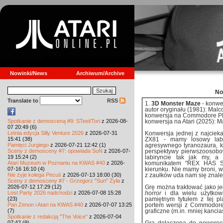
Nowinki/News
Archiwum/Archive
No
Translate to
RSS
1.
3D Monster Maze
- konwer
autor oryginału (1981): Mal
konwersja na Commodore PE
Spotkanie z demosceną #9: STeel/Tori
z 2026-08-
konwersja na Atari (2025): M
07 20:49 (6)
Letnia edycja Silly Venture 2026
z 2026-07-31
Konwersja jednej z najcieka
15:41 (38)
ZX81 - mamy losowy labi
Pamięci Jurgiego
z 2026-07-21 12:42 (1)
agresywnego tyranozaura, kt
Sceny z demosceny #7: opowiada SuN
z 2026-07-
perspektywy pierwszoosobow
19 15:24 (2)
labiryncie tak jak my, a
Atari Muzeum w Poznaniu na KWAS #40
z 2026-
komunikatem "REX HAS S
07-16 16:10 (4)
kierunku. Nie mamy broni, w
Nie żyje kolega Pecuś
z 2026-07-13 18:00 (30)
z zaułków uda nam się znale
Sceny z demosceny #7 - Grzegorz "Sun" Żyła
z
2026-07-12 17:29 (12)
Grę można traktować jako j
Lost Party 2026 nadchodzi
z 2026-07-08 15:28
horror
i dla wielu użytkow
(23)
pamiętnym tytułem z tej pl
Pan Zenon i Atari na KWAS #40
z 2026-07-07 13:25
portem wersji z Commodor
(7)
graficzne (m.in. mniej kancia
Spotkanie z redakcją "The Voice"
z 2026-07-04
07:42 (9)