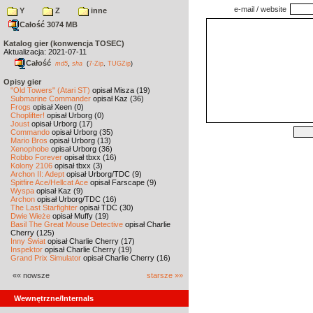
e-mail / website
Y
Z
inne
Całość 3074 MB
Katalog gier (konwencja TOSEC)
Aktualizacja: 2021-07-11
Całość
,
md5
sha
(
7-Zip
,
TUGZip
)
Opisy gier
"Old Towers" (Atari ST)
opisał Misza (19)
Submarine Commander
opisał Kaz (36)
Frogs
opisał Xeen (0)
Choplifter!
opisał Urborg (0)
Joust
opisał Urborg (17)
Commando
opisał Urborg (35)
Mario Bros
opisał Urborg (13)
Xenophobe
opisał Urborg (36)
Robbo Forever
opisał tbxx (16)
Kolony 2106
opisał tbxx (3)
Archon II: Adept
opisał Urborg/TDC (9)
Spitfire Ace/Hellcat Ace
opisał Farscape (9)
Wyspa
opisał Kaz (9)
Archon
opisał Urborg/TDC (16)
The Last Starfighter
opisał TDC (30)
Dwie Wieże
opisał Muffy (19)
Basil The Great Mouse Detective
opisał Charlie
Cherry (125)
Inny Świat
opisał Charlie Cherry (17)
Inspektor
opisał Charlie Cherry (19)
Grand Prix Simulator
opisał Charlie Cherry (16)
«« nowsze
starsze »»
Wewnętrzne/Internals