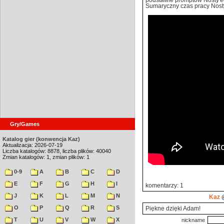
podstawie promptów Nosty'e
Sumaryczny czas pracy Nosty
Gry/Games
Katalog gier (konwencja Kaz)
Aktualizacja: 2026-07-19
Liczba katalogów: 8878, liczba plików: 40040
Zmian katalogów: 1, zmian plików: 1
0-9
A
B
C
D
E
F
G
H
I
komentarzy: 1
J
K
L
M
N
Kaz
@
O
P
Q
R
S
Piękne dzięki Adam!
T
U
V
W
X
nickname