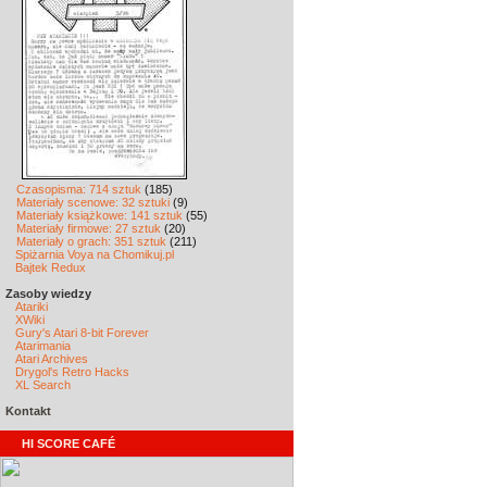
Czasopisma: 714 sztuk
(185)
Materiały scenowe: 32 sztuki
(9)
Materiały książkowe: 141 sztuk
(55)
Materiały firmowe: 27 sztuk
(20)
Materiały o grach: 351 sztuk
(211)
Spiżarnia Voya na Chomikuj.pl
Bajtek Redux
Zasoby wiedzy
Atariki
XWiki
Gury's Atari 8-bit Forever
Atarimania
Atari Archives
Drygol's Retro Hacks
XL Search
Kontakt
HI SCORE CAFÉ