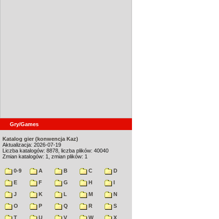
Gry/Games
Katalog gier (konwencja Kaz)
Aktualizacja: 2026-07-19
Liczba katalogów: 8878, liczba plików: 40040
Zmian katalogów: 1, zmian plików: 1
0-9
A
B
C
D
E
F
G
H
I
J
K
L
M
N
O
P
Q
R
S
T
U
V
W
X