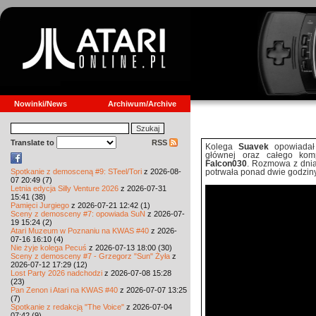
Nowinki/News
Archiwum/Archive
Translate to
RSS
Kolega
Suavek
opowiadał 
głównej oraz całego ko
Falcon030
. Rozmowa z dnia
Spotkanie z demosceną #9: STeel/Tori
z 2026-08-
potrwała ponad dwie godzin
07 20:49 (7)
Letnia edycja Silly Venture 2026
z 2026-07-31
15:41 (38)
Pamięci Jurgiego
z 2026-07-21 12:42 (1)
Sceny z demosceny #7: opowiada SuN
z 2026-07-
19 15:24 (2)
Atari Muzeum w Poznaniu na KWAS #40
z 2026-
07-16 16:10 (4)
Nie żyje kolega Pecuś
z 2026-07-13 18:00 (30)
Sceny z demosceny #7 - Grzegorz "Sun" Żyła
z
2026-07-12 17:29 (12)
Lost Party 2026 nadchodzi
z 2026-07-08 15:28
(23)
Pan Zenon i Atari na KWAS #40
z 2026-07-07 13:25
(7)
Spotkanie z redakcją "The Voice"
z 2026-07-04
07:42 (9)