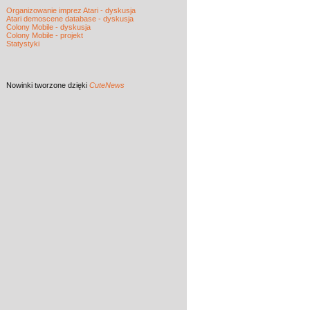
Organizowanie imprez Atari - dyskusja
Atari demoscene database - dyskusja
Colony Mobile - dyskusja
Colony Mobile - projekt
Statystyki
Nowinki
tworzone dzięki
CuteNews