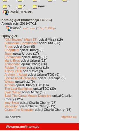
Y
Z
inne
Całość 3074 MB
Katalog gier (konwencja TOSEC)
Aktualizacja: 2021-07-11
Całość
,
md5
sha
(
7-Zip
,
TUGZip
)
Opisy gier
"Old Towers" (Atari ST)
opisał Misza (19)
Submarine Commander
opisał Kaz (36)
Frogs
opisał Xeen (0)
Choplifter!
opisał Urborg (0)
Joust
opisał Urborg (17)
Commando
opisał Urborg (35)
Mario Bros
opisał Urborg (13)
Xenophobe
opisał Urborg (36)
Robbo Forever
opisał tbxx (16)
Kolony 2106
opisał tbxx (3)
Archon II: Adept
opisał Urborg/TDC (9)
Spitfire Ace/Hellcat Ace
opisał Farscape (9)
Wyspa
opisał Kaz (9)
Archon
opisał Urborg/TDC (16)
The Last Starfighter
opisał TDC (30)
Dwie Wieże
opisał Muffy (19)
Basil The Great Mouse Detective
opisał Charlie
Cherry (125)
Inny Świat
opisał Charlie Cherry (17)
Inspektor
opisał Charlie Cherry (19)
Grand Prix Simulator
opisał Charlie Cherry (16)
«« nowsze
starsze »»
Wewnętrzne/Internals