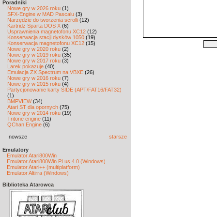
Poradniki
Nowe gry w 2026 roku
(1)
SFX-Engine w MAD Pascalu
(3)
Narzędzie do tworzenia scrolli
(12)
Kartridż Sparta DOS X
(6)
Usprawnienia magnetofonu XC12
(12)
Konserwacja stacji dysków 1050
(19)
Konserwacja magnetofonu XC12
(15)
Nowe gry w 2020 roku
(2)
Nowe gry w 2019 roku
(35)
Nowe gry w 2017 roku
(3)
Larek pokazuje
(40)
Emulacja ZX Spectrum na VBXE
(26)
Nowe gry w 2016 roku
(7)
Nowe gry w 2015 roku
(4)
Partycjonowanie karty SIDE (APT/FAT16/FAT32)
(1)
BMPVIEW
(34)
Atari ST dla opornych
(75)
Nowe gry w 2014 roku
(19)
Tritone engine
(11)
QChan Engine
(6)
nowsze
starsze
Emulatory
Emulator Atari800Win
Emulator Atari800Win PLus 4.0 (Windows)
Emulator Atari++ (multiplatform)
Emulator Altirra (Windows)
Biblioteka Atarowca