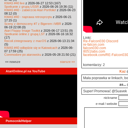
KWAS #40 live
z 2026-06-27 12:53 (167)
Spotkanie z grupą USSR
z 2026-06-26 19:36 (11)
KWAS #40 - zabierzcie Atari Portfolio!
z 2026-06-23
08:12 (0)
KWAS #40 - naprawa retrosprzętu
z 2026-06-21
17:15 (1)
Sceny z demosceny #7 z Bigerem i MBR
z 2026-
06-19 22:08 (0)
Atari Floppy Image Toolkit
z 2026-06-17 13:51 (9)
Spotkanie online z grupą LST
z 2026-06-16 16:32
(17)
Linki:
Recoil zintegrowany z macOS
z 2026-06-13 21:34
Re-Falcon030 Discord
(5)
re-falcon.com
KWAS #40 odbędzie się w Katowicach
z 2026-06-
falcon030.com
07 17:59 (25)
8051labs.com
Commodore po atarowsku
z 2026-05-28 21:50 (21)
facebook.com/RE-Falcon03
«« nowsze
starsze »»
komentarzy: 2
AtariOnline.pl na YouTube
Kaz
@
Mała poprawka w linkach, bo 
as...
@
Super! Promować @Suavek
nickname
e-mail / website
Pomocnik/Helper