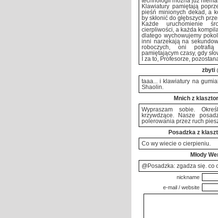
technologii można już niemal
Klawiatury pamiętają poprz
pieśń minionych dekad, a ko
by skłonić do głębszych prze
Każde uruchomienie śro
cierpliwości, a każda kompi
dlatego wychowujemy pokole
inni narzekają na sekundow
roboczych, oni potrafi
pamiętającym czasy, gdy sło
I za to, Profesorze, pozosta
zbyti
taaa... i klawiatury na gumi
Shaolin.
Mnich z klaszto
Wypraszam sobie. Określ
krzywdzące. Nasze posad
polerowania przez ruch piesz
Posadzka z klaszt
Co wy wiecie o cierpieniu.
Młody Wer
@Posadzka: zgadza się. co o
nickname
e-mail / website