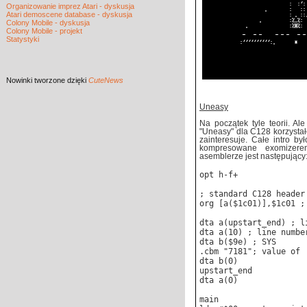
Organizowanie imprez Atari - dyskusja
Atari demoscene database - dyskusja
Colony Mobile - dyskusja
Colony Mobile - projekt
Statystyki
Nowinki
tworzone dzięki
CuteNews
Uneasy
Na początek tyle teorii. A
"Uneasy" dla C128 korzysta
zainteresuje. Całe intro b
kompresowane exomizere
asemblerze jest następujący
opt h-f+
; standard C128 header
org [a($1c01)],$1c01 ;
dta a(upstart_end) ; l
dta a(10) ; line numbe
dta b($9e) ; SYS
.cbm "7181"; value of 
dta b(0)
upstart_end
dta a(0)
main