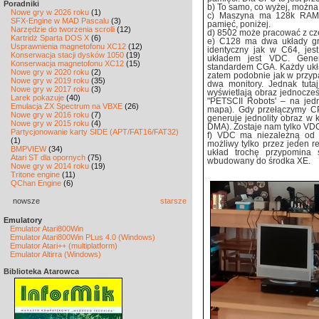
Poradniki
b) To samo, co wyżej, można
Nowe gry w 2026 roku
(1)
c) Maszyna ma 128k RAM-u
SFX-Engine w MAD Pascalu
(3)
pamięć, poniżej.
Narzędzie do tworzenia scrolli
(12)
d) 8502 może pracować z czę
Kartridż Sparta DOS X
(6)
e) C128 ma dwa układy gr
Usprawnienia magnetofonu XC12
(12)
identyczny jak w C64, jes
Konserwacja stacji dysków 1050
(19)
układem jest VDC. Gene
Konserwacja magnetofonu XC12
(15)
standardem CGA. Każdy ukła
Nowe gry w 2020 roku
(2)
zatem podobnie jak w przyp
Nowe gry w 2019 roku
(35)
dwa monitory. Jednak tut
Nowe gry w 2017 roku
(3)
wyświetlają obraz jednocześ
Larek pokazuje
(40)
"PETSCII Robots' – na jedn
Emulacja ZX Spectrum na VBXE
(26)
mapa). Gdy przełączymy C
Nowe gry w 2016 roku
(7)
generuje jednolity obraz w k
Nowe gry w 2015 roku
(4)
DMA). Zostaje nam tylko VD
Partycjonowanie karty SIDE (APT/FAT16/FAT32)
f) VDC ma niezależną od 
(1)
możliwy tylko przez jeden re
BMPVIEW
(34)
układ trochę przypomina 
Atari ST dla opornych
(75)
wbudowany do środka XE.
Nowe gry w 2014 roku
(19)
Tritone engine
(11)
QChan Engine
(6)
nowsze
starsze
Emulatory
Emulator Atari800Win
Emulator Atari800Win PLus 4.0 (Windows)
Emulator Atari++ (multiplatform)
Emulator Altirra (Windows)
Biblioteka Atarowca