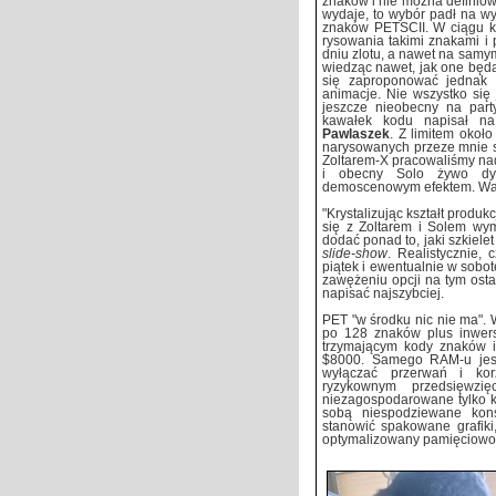
znaków i nie można definio
wydaje, to wybór padł na w
znaków PETSCII. W ciągu ki
rysowania takimi znakami i 
dniu zlotu, a nawet na samym
wiedząc nawet, jak one będ
się zaproponować jednak
animacje. Nie wszystko się
jeszcze nieobecny na par
kawałek kodu napisał 
Pawlaszek
. Z limitem okoł
narysowanych przeze mnie sc
Zoltarem-X pracowaliśmy na
i obecny Solo żywo dys
demoscenowym efektem. Wald
"Krystalizując kształt produ
się z Zoltarem i Solem wym
dodać ponad to, jaki szkielet
slide-show
. Realistycznie,
piątek i ewentualnie w sobo
zawężeniu opcji na tym osta
napisać najszybciej.
PET "w środku nic nie ma".
po 128 znaków plus inwer
trzymającym kody znaków i
$8000. Samego RAM-u jest
wyłączać przerwań i kor
ryzykownym przedsięwz
niezagospodarowane tylko ki
sobą niespodziewane kon
stanowić spakowane grafiki
optymalizowany pamięciowo