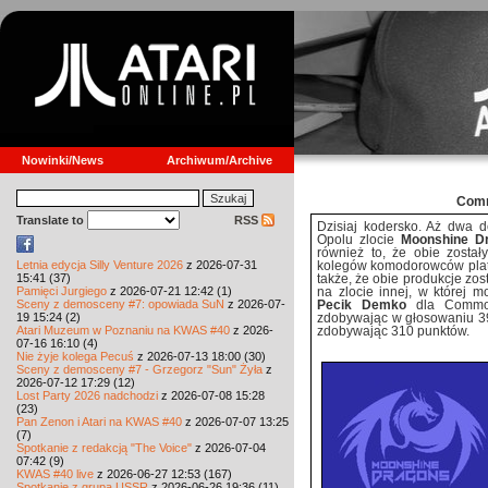
Nowinki/News
Archiwum/Archive
Comm
Translate to
RSS
Dzisiaj kodersko. Aż dwa
Opolu zlocie
Moonshine D
również to, że obie zosta
Letnia edycja Silly Venture 2026
z 2026-07-31
kolegów komodorowców pla
15:41 (37)
także, że obie produkcje zos
Pamięci Jurgiego
z 2026-07-21 12:42 (1)
na zlocie innej, w której 
Sceny z demosceny #7: opowiada SuN
z 2026-07-
Pecik Demko
dla Commod
19 15:24 (2)
zdobywając w głosowaniu 3
Atari Muzeum w Poznaniu na KWAS #40
z 2026-
zdobywając 310 punktów.
07-16 16:10 (4)
Nie żyje kolega Pecuś
z 2026-07-13 18:00 (30)
Sceny z demosceny #7 - Grzegorz "Sun" Żyła
z
2026-07-12 17:29 (12)
Lost Party 2026 nadchodzi
z 2026-07-08 15:28
(23)
Pan Zenon i Atari na KWAS #40
z 2026-07-07 13:25
(7)
Spotkanie z redakcją "The Voice"
z 2026-07-04
07:42 (9)
KWAS #40 live
z 2026-06-27 12:53 (167)
Spotkanie z grupą USSR
z 2026-06-26 19:36 (11)