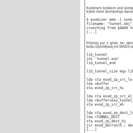
Kolejnym krokiem jest komp
trybie
mem
(kompresja danych
$ exomizer mem -l none
filename: "tunnel.obj"
crunching from $AA00 t
[...]
Później już z górki, bo s
kodu (dyrektywą
ins
MADS-a)
lib_tunnel
ins 'tunnel.exo'
lib_tunnel_end
lib_tunnel_size equ li
lda
sta exod_zp_src_lo
lda >buffer
sta exod_zp_src_hi
lda
sta exod_zp_src_el
lda >buffer+exo_tunnel
sta exod_zp_src_eh
lda
sta exod_zp_dest_l
lda >TUNNEL_DEST
sta exod_zp_dest_hi
jsr exod_decrunch ; de
[...]