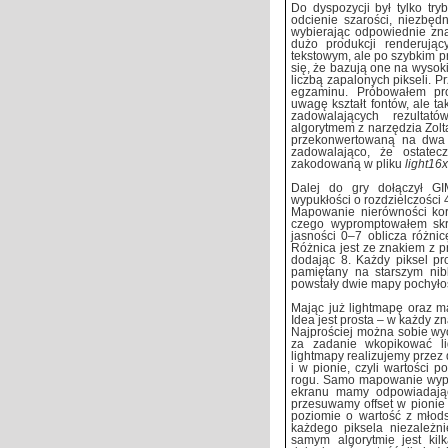
Do dyspozycji był tylko tr
odcienie szarości, niezbęd
wybierając odpowiednie zna
dużo produkcji renderują
tekstowym, ale po szybkim 
się, że bazują one na wysoki
liczbą zapalonych pikseli. P
egzaminu. Próbowałem pro
uwagę kształt fontów, ale ta
zadowalających rezultat
algorytmem z narzędzia Zolta
przekonwertowaną na dwa k
zadowalająco, że ostate
zakodowaną w pliku
light16
Dalej do gry dołączył G
wypukłości o rozdzielczości 
Mapowanie nierówności korz
czego wypromptowałem skry
jasności 0–7 oblicza różnic
Różnica jest ze znakiem z pr
dodając 8. Każdy piksel pr
pamiętany na starszym ni
powstały dwie mapy pochyło
Mając już lightmapę oraz m
Idea jest prosta – w każdy 
Najprościej można sobie wy
za zadanie wkopikować l
lightmapy realizujemy prze
i w pionie, czyli wartości
rogu. Samo mapowanie wypu
ekranu mamy odpowiadają
przesuwamy offset w pionie
poziomie o wartość z młod
każdego piksela niezależni
samym algorytmie jest kilk