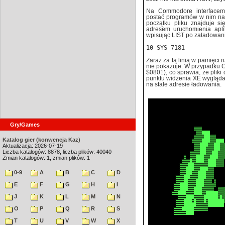
Na Commodore interfacem 
postać programów w nim nap
początku pliku znajduje s
adresem uruchomienia aplik
wpisując LIST po załadowaniu
10 SYS 7181
Zaraz za tą linią w pamięci 
nie pokazuje. W przypadku C
$0801), co sprawia, że pliki
punktu widzenia XE wygląda 
na stałe adresie ładowania.
Gry/Games
Katalog gier (konwencja Kaz)
Aktualizacja: 2026-07-19
Liczba katalogów: 8878, liczba plików: 40040
Zmian katalogów: 1, zmian plików: 1
0-9
A
B
C
D
E
F
G
H
I
J
K
L
M
N
O
P
Q
R
S
T
U
V
W
X