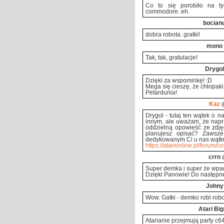
Co to się porobiło na ty
commodore. eh.
bocian
dobra robota. gratki!
mono
Tak, tak, gratulacje!
Drygol
Dzięki za wspominkę! :D
Mega się cieszę, że chłopaki 
Petardunia!
Kaz
@
Drygol - tutaj ten wątek o 
innym, ale uważam, że napr
oddzielną opowieść ze zdję
planujesz opisać? Zawsze
dedykowanym Ci u nas wątk
https://atarionline.pl/forum/c
crrn
@
Super demka i super że wpad
Dzięki Panowie! Do następn
Johny
Wow. Gatki - demko robi rob
Atari Bi
Atarianie przejmują party c64