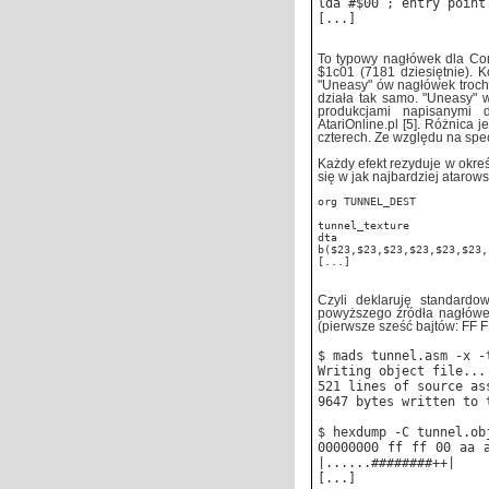
lda #$00 ; entry point
[...]
To typowy nagłówek dla Com
$1c01 (7181 dziesiętnie). 
"Uneasy" ów nagłówek troch
działa tak samo. "Uneasy" 
produkcjami napisanymi 
AtariOnline.pl [5]. Różnica 
czterech. Ze względu na spec
Każdy efekt rezyduje w okre
się w jak najbardziej atarows
org TUNNEL_DEST
tunnel_texture
dta
b($23,$23,$23,$23,$23,$23,
[...]
Czyli deklaruję standard
powyższego źródła nagłówek
(pierwsze sześć bajtów: FF F
$ mads tunnel.asm -x -
Writing object file...
521 lines of source as
9647 bytes written to 
$ hexdump -C tunnel.ob
00000000 ff ff 00 aa 
|......########++|
[...]