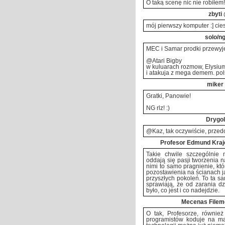
O taką scenę nic nie robiłem!
zbyti
mój pierwszy komputer :] cie
solo/n
MEC i Samar prodki przewyje
@Atari Bigby
w kuluarach rozmow, Elysium
i atakuja z mega demem. po
miker
Gratki, Panowie!
NG rlz! :)
Drygol
@Kaz, tak oczywiście, przedo
Profesor Edmund Kraj
Takie chwile szczególnie 
oddają się pasji tworzenia 
nimi to samo pragnienie, kt
pozostawienia na ścianach j
przyszłych pokoleń. To ta s
sprawiają, że od zarania d
było, co jest i co nadejdzie.
Mecenas Filem
O tak, Profesorze, również
programistów koduje na ma