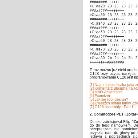
########++++++++
>C:aa20 23 23 23 23 2
########++++++++
>C:aa30 23 23 23 23 2
########++++++++
>C:aa40 23 23 23 23 2
########++++++++
>C:aa50 23 23 23 23 2
########++++++++
>C:aa60 23 23 23 23 2
########++++++++
>C:aa70 23 23 23 23 2
########++++++++
>C:aa80 2b 2b 2b 2b 2
++++++++########
Teraz można już efekt urucho
C128 przy użyciu narzędzi 
programowania C128 jest np. 
[1] Najmniejsza liczba jaką 
[2] Komentarz Blaspha na A
[3] MAD-Assembler
[4] Exomizer
[5] Jak się robi design?
[6] Zmierzch ośmiu bitów, c
[7] C128 assembly - Part 1
2. Commodore PET i Zoltar-X
Demko zainicjował
Filip "Z
go do tego namówiłem. Deme
przepraszam, nie pamiętam
przyszła nam do głowy po 
jednym z poprzednich zlo