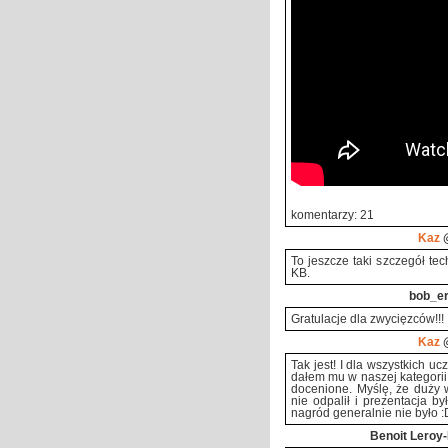
komentarzy: 21
Kaz
@
To jeszcze taki szczegół t
KB.
bob_e
Gratulacje dla zwycięzców!!!
Kaz
@
Tak jest! I dla wszystkich 
dałem mu w naszej kategorii 
docenione. Myślę, że duży 
nie odpalił i prezentacja b
nagród generalnie nie było :
Benoit Leroy