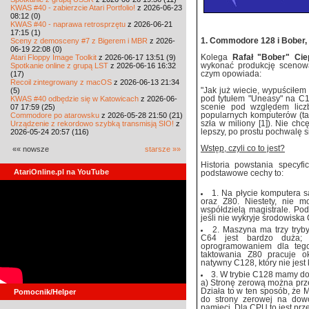
KWAS #40 - zabierzcie Atari Portfolio!
z 2026-06-23
08:12 (0)
KWAS #40 - naprawa retrosprzętu
z 2026-06-21
17:15 (1)
Sceny z demosceny #7 z Bigerem i MBR
z 2026-
1. Commodore 128 i Bober
06-19 22:08 (0)
Atari Floppy Image Toolkit
z 2026-06-17 13:51 (9)
Kolega
Rafał "Bober" Cie
Spotkanie online z grupą LST
z 2026-06-16 16:32
wykonać produkcję scenową 
(17)
czym opowiada:
Recoil zintegrowany z macOS
z 2026-06-13 21:34
(5)
"Jak już wiecie, wypuściłem
KWAS #40 odbędzie się w Katowicach
z 2026-06-
pod tytułem "Uneasy" na C
07 17:59 (25)
scenie pod względem licz
Commodore po atarowsku
z 2026-05-28 21:50 (21)
popularnych komputerów (ta
Urządzenie z rekordowo szybką transmisją SIO!
z
szła w miliony [1]). Nie chc
2026-05-24 20:57 (116)
lepszy, po prostu pochwalę s
Wstęp, czyli co to jest?
«« nowsze
starsze »»
Historia powstania specyfi
AtariOnline.pl na YouTube
podstawowe cechy to:
1. Na płycie komputera s
oraz Z80. Niestety, nie 
współdzielą magistrale. Po
jeśli nie wykryje środowiska
2. Maszyna ma trzy tryb
C64 jest bardzo duża; 
oprogramowaniem dla tego
taktowania Z80 pracuje o
natywny C128, który nie jest
3. W trybie C128 mamy do
a) Stronę zerową można prz
Działa to w ten sposób, że
Pomocnik/Helper
do strony zerowej na dowo
pamięci. Dla CPU to jest prz