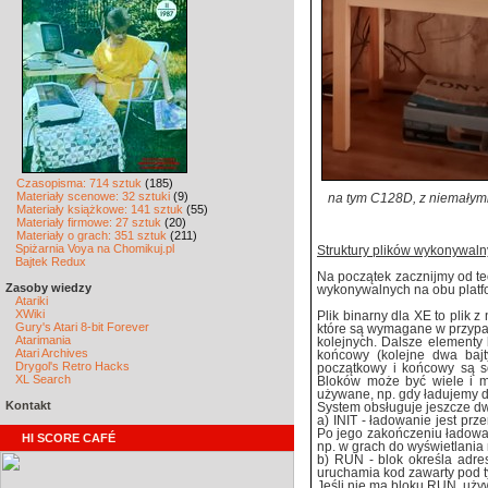
Czasopisma: 714 sztuk
(185)
Materiały scenowe: 32 sztuki
(9)
na tym C128D, z niemałymi
Materiały książkowe: 141 sztuk
(55)
Materiały firmowe: 27 sztuk
(20)
Materiały o grach: 351 sztuk
(211)
Spiżarnia Voya na Chomikuj.pl
Struktury plików wykonywal
Bajtek Redux
Na początek zacznijmy od teor
Zasoby wiedzy
wykonywalnych na obu platf
Atariki
XWiki
Plik binarny dla XE to plik 
Gury's Atari 8-bit Forever
które są wymagane w przypad
Atarimania
kolejnych. Dalsze elementy 
Atari Archives
końcowy (kolejne dwa bajt
Drygol's Retro Hacks
początkowy i końcowy są s
XL Search
Bloków może być wiele i m
używane, np. gdy ładujemy 
Kontakt
System obsługuje jeszcze dw
a) INIT - ładowanie jest prze
Po jego zakończeniu ładowa
HI SCORE CAFÉ
np. w grach do wyświetlania
b) RUN - blok określa adres
uruchamia kod zawarty pod 
Jeśli nie ma bloku RUN, uży