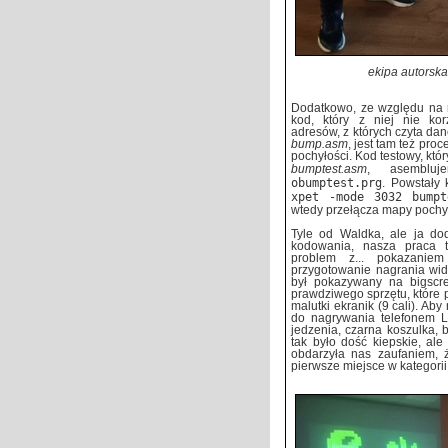
ekipa autorsk
Dodatkowo, ze względu na 
kod, który z niej nie kor
adresów, z których czyta dan
bump.asm
, jest tam też pr
pochyłości. Kod testowy, k
bumptest.asm
, asemblu
obumptest.prg
. Powstały
xpet -mode 3032 bumpt
wtedy przełącza mapy pochył
Tyle od Waldka, ale ja do
kodowania, nasza praca t
problem z... pokazanie
przygotowanie nagrania wid
był pokazywany na bigscr
prawdziwego sprzętu, które p
malutki ekranik (9 cali). Ab
do nagrywania telefonem L
jedzenia, czarna koszulka, 
tak było dość kiepskie, al
obdarzyła nas zaufaniem, ż
pierwsze miejsce w kategorii