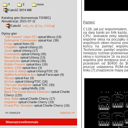
Y
Z
inne
Całość 3074 MB
Katalog gier (konwencja TOSEC)
Aktualizacja: 2021-07-11
Pamięć
Całość
,
md5
sha
(
7-Zip
,
TUGZip
)
C128, jak już wspomniałem,
na dwa banki po 64k każdy,
Opisy gier
CPU. Jednakże żeby łatwiej
"Old Towers" (Atari ST)
opisał Misza (19)
wspólne okna na początku i
Submarine Commander
opisał Kaz (36)
wspólnych okien można zmie
Frogs
opisał Xeen (0)
końcu na pamięć wspóln
Choplifter!
opisał Urborg (0)
Technicznie, pamięć wspóln
Joust
opisał Urborg (17)
mniejszy rozmiar podmienian
Commando
opisał Urborg (35)
okna o rozmiarze 1k na pocz
Mario Bros
opisał Urborg (13)
wspólna jest dostępna pod
Xenophobe
opisał Urborg (36)
przestrzeń od $0400 do $
Robbo Forever
opisał tbxx (16)
jeszcze ustawienia ROM-ów
Kolony 2106
opisał tbxx (3)
linku [7] znajdziecie mapę 
Archon II: Adept
opisał Urborg/TDC (9)
Spitfire Ace/Hellcat Ace
opisał Farscape (9)
Wyspa
opisał Kaz (9)
Archon
opisał Urborg/TDC (16)
The Last Starfighter
opisał TDC (30)
Dwie Wieże
opisał Muffy (19)
Basil The Great Mouse Detective
opisał Charlie
Cherry (125)
Inny Świat
opisał Charlie Cherry (17)
Inspektor
opisał Charlie Cherry (19)
Grand Prix Simulator
opisał Charlie Cherry (16)
«« nowsze
starsze »»
Wewnętrzne/Internals