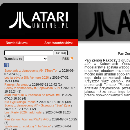
Nowinki/News
Archiwum/Archive
Pan Ze
Translate to
RSS
Pan
Zenon Rakoczy
z grupy
#40 w Katowicach. Opowi
modelarstwie została wzbog
Spotkanie z demosceną #9: STeel/Tori
z 2026-08-
urządzeń, obudów oraz mode
07 20:49 (6)
mocno nam utrudnił spotkanie
Letnia edycja Silly Venture 2026
z 2026-07-31
tego dnia prezentacji sł
15:41 (38)
Krzysztof "Kaz" Ziembik, 
Pamięci Jurgiego
z 2026-07-21 12:42 (1)
prezentacji Tomasz "Falco
Sceny z demosceny #7: opowiada SuN
z 2026-07-
artefakty przyniesione prz
19 15:24 (2)
jakości niż ze streamingu, 
Atari Muzeum w Poznaniu na KWAS #40
z 2026-
przerw spowodowanych słab
07-16 16:10 (4)
Nie żyje kolega Pecuś
z 2026-07-13 18:00 (30)
Sceny z demosceny #7 - Grzegorz "Sun" Żyła
z
2026-07-12 17:29 (12)
Lost Party 2026 nadchodzi
z 2026-07-08 15:28
(23)
Pan Zenon i Atari na KWAS #40
z 2026-07-07 13:25
(7)
Spotkanie z redakcją "The Voice"
z 2026-07-04
07:42 (9)