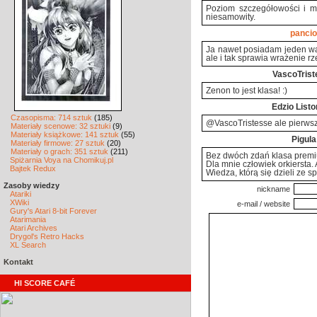
Poziom szczegółowości i mat
niesamowity.
pancio
Ja nawet posiadam jeden wa
ale i tak sprawia wrażenie r
VascoTrist
Zenon to jest klasa! :)
Edzio List
Czasopisma: 714 sztuk
(185)
@VascoTristesse ale pierws
Materiały scenowe: 32 sztuki
(9)
Materiały książkowe: 141 sztuk
(55)
Pigula
Materiały firmowe: 27 sztuk
(20)
Materiały o grach: 351 sztuk
(211)
Bez dwóch zdań klasa premiu
Spiżarnia Voya na Chomikuj.pl
Dla mnie człowiek orkiersta. 
Bajtek Redux
Wiedza, którą się dzieli ze 
Zasoby wiedzy
nickname
Atariki
XWiki
e-mail / website
Gury's Atari 8-bit Forever
Atarimania
Atari Archives
Drygol's Retro Hacks
XL Search
Kontakt
HI SCORE CAFÉ