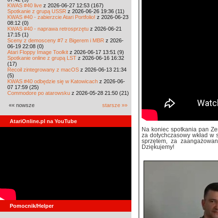
KWAS #40 live
z 2026-06-27 12:53 (167)
Spotkanie z grupą USSR
z 2026-06-26 19:36 (11)
KWAS #40 - zabierzcie Atari Portfolio!
z 2026-06-23
08:12 (0)
KWAS #40 - naprawa retrosprzętu
z 2026-06-21
17:15 (1)
Sceny z demosceny #7 z Bigerem i MBR
z 2026-
06-19 22:08 (0)
Atari Floppy Image Toolkit
z 2026-06-17 13:51 (9)
Spotkanie online z grupą LST
z 2026-06-16 16:32
(17)
Recoil zintegrowany z macOS
z 2026-06-13 21:34
(5)
KWAS #40 odbędzie się w Katowicach
z 2026-06-
07 17:59 (25)
Commodore po atarowsku
z 2026-05-28 21:50 (21)
«« nowsze
starsze »»
AtariOnline.pl na YouTube
Na koniec spotkania pan Ze
za dotychczasowy wkład w s
sprzętem, za zaangażowan
Dziękujemy!
Pomocnik/Helper