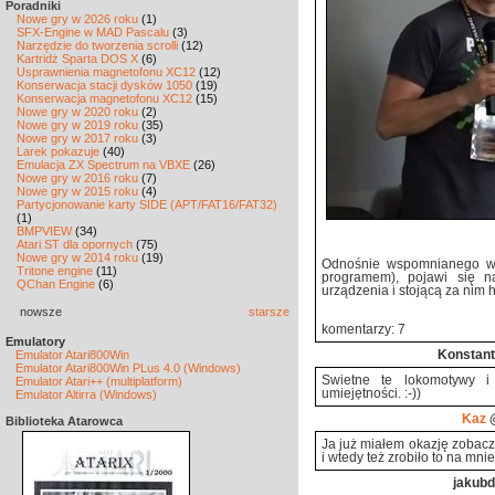
Poradniki
Nowe gry w 2026 roku
(1)
SFX-Engine w MAD Pascalu
(3)
Narzędzie do tworzenia scrolli
(12)
Kartridż Sparta DOS X
(6)
Usprawnienia magnetofonu XC12
(12)
Konserwacja stacji dysków 1050
(19)
Konserwacja magnetofonu XC12
(15)
Nowe gry w 2020 roku
(2)
Nowe gry w 2019 roku
(35)
Nowe gry w 2017 roku
(3)
Larek pokazuje
(40)
Emulacja ZX Spectrum na VBXE
(26)
Nowe gry w 2016 roku
(7)
Nowe gry w 2015 roku
(4)
Partycjonowanie karty SIDE (APT/FAT16/FAT32)
(1)
BMPVIEW
(34)
Atari ST dla opornych
(75)
Nowe gry w 2014 roku
(19)
Odnośnie wspomnianego w m
Tritone engine
(11)
programem), pojawi się n
QChan Engine
(6)
urządzenia i stojącą za nim h
nowsze
starsze
komentarzy: 7
Emulatory
Emulator Atari800Win
Konstan
Emulator Atari800Win PLus 4.0 (Windows)
Świetne te lokomotywy i
Emulator Atari++ (multiplatform)
umiejętności. :-))
Emulator Altirra (Windows)
Kaz
@
Biblioteka Atarowca
Ja już miałem okazję zobac
i wtedy też zrobiło to na mn
jakubd