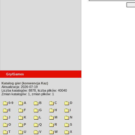
Gry/Games
Katalog gier (konwencja Kaz)
Aktualizacja: 2026-07-19
Liczba katalogów: 8878, liczba plików: 40040
Zmian katalogów: 1, zmian plików: 1
0-9
A
B
C
D
E
F
G
H
I
J
K
L
M
N
O
P
Q
R
S
T
U
V
W
X