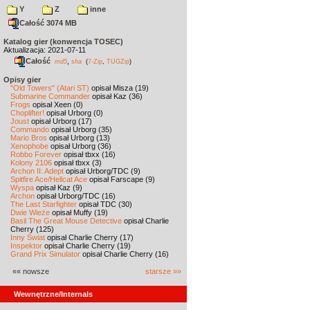
Y
Z
inne
Całość 3074 MB
Katalog gier (konwencja TOSEC)
Aktualizacja: 2021-07-11
Całość
,
md5
sha
(
7-Zip
,
TUGZip
)
Opisy gier
"Old Towers" (Atari ST)
opisał Misza (19)
Submarine Commander
opisał Kaz (36)
Frogs
opisał Xeen (0)
Choplifter!
opisał Urborg (0)
Joust
opisał Urborg (17)
Commando
opisał Urborg (35)
Mario Bros
opisał Urborg (13)
Xenophobe
opisał Urborg (36)
Robbo Forever
opisał tbxx (16)
Kolony 2106
opisał tbxx (3)
Archon II: Adept
opisał Urborg/TDC (9)
Spitfire Ace/Hellcat Ace
opisał Farscape (9)
Wyspa
opisał Kaz (9)
Archon
opisał Urborg/TDC (16)
The Last Starfighter
opisał TDC (30)
Dwie Wieże
opisał Muffy (19)
Basil The Great Mouse Detective
opisał Charlie
Cherry (125)
Inny Świat
opisał Charlie Cherry (17)
Inspektor
opisał Charlie Cherry (19)
Grand Prix Simulator
opisał Charlie Cherry (16)
«« nowsze
starsze »»
Wewnętrzne/Internals