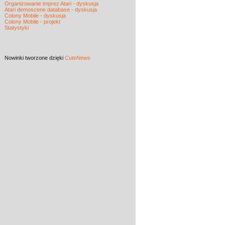
Organizowanie imprez Atari - dyskusja
Atari demoscene database - dyskusja
Colony Mobile - dyskusja
Colony Mobile - projekt
Statystyki
Nowinki
tworzone dzięki
CuteNews