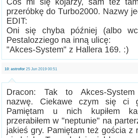
Coś mi się kojarzy, sam też t
przeróbkę do Turbo2000. Nazwy je
EDIT:
Oni się chyba później (albo wcz
Pestalozziego na inną ulicę:
"Akces-System" z Hallera 169. :)
10
:
astrofor
25 Jun 2019 00:51
Dracon: Tak to Akces-System 
nazwę. Ciekawe czym się ci go
Pamiętam u nich kupiłem kar
przerabiłem w "neptunie" na parter
jakieś gry. Pamiętam też gościa 