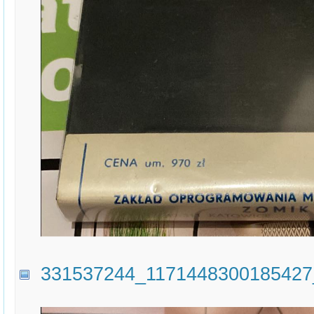
331537244_1171448300185427