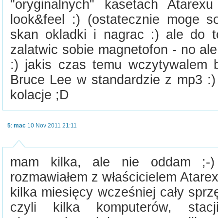
"oryginalnych" kasetach Atarex
look&feel :) (ostatecznie moge s
skan okladki i nagrac :) ale do
zalatwic sobie magnetofon - no al
:) jakis czas temu wczytywalem 
Bruce Lee w standardzie z mp3 :) 
kolacje ;D
5
:
mac
10 Nov 2011 21:11
mam kilka, ale nie oddam ;-)
rozmawiałem z właścicielem Atarexu,
kilka miesięcy wcześniej cały spr
czyli kilka komputerów, stac