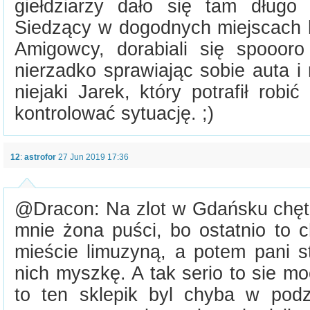
giełdziarzy dało się tam długo 
Siedzący w dogodnych miejscach h
Amigowcy, dorabiali się spooor
nierzadko sprawiając sobie auta i 
niejaki Jarek, który potrafił robić
kontrolować sytuację. ;)
12
:
astrofor
27 Jun 2019 17:36
@Dracon: Na zlot w Gdańsku chętn
mnie żona puści, bo ostatnio to ch
mieście limuzyną, a potem pani st
nich myszkę. A tak serio to sie 
to ten sklepik byl chyba w pod