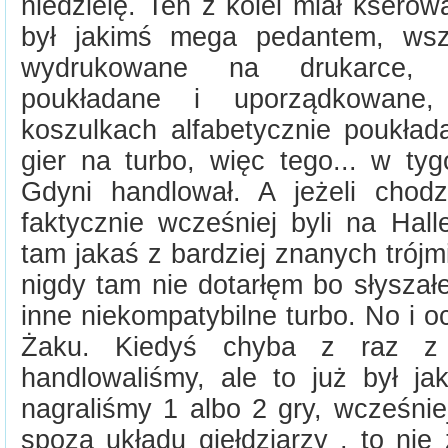
niedzielę. Ten z kolei miał kserowa
był jakimś mega pedantem, wszy
wydrukowane na drukarce, w
poukładane i uporządkowane,
koszulkach alfabetycznie poukład
gier na turbo, więc tego... w ty
Gdyni handlował. A jeżeli chod
faktycznie wcześniej byli na Hal
tam jakaś z bardziej znanych trójmi
nigdy tam nie dotarłęm bo słysza
inne niekompatybilne turbo. No i o
Żaku. Kiedyś chyba z raz z
handlowaliśmy, ale to już był jak
nagraliśmy 1 albo 2 gry, wcześnie
spoza układu giełdziarzy , to ni