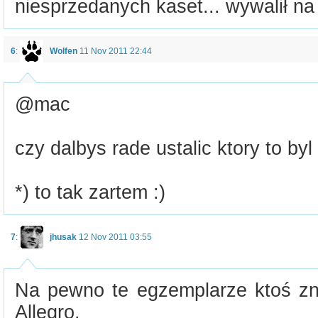
niesprzedanych kaset... wywalił na
6
:
Wolfen
11 Nov 2011 22:44
@mac
czy dalbys rade ustalic ktory to byl
*) to tak zartem :)
7
:
jhusak
12 Nov 2011 03:55
Na pewno te egzemplarze ktoś zna
Allegro.