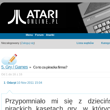
Menu
Forum
Atariki
Niezalogowany (
Zaloguj się
)
Lista wątków
Katego
5. Gry / Games
» Co to za piracka firma?
Od 1 do 16 z 16
1
:
Odarpi
10 Nov 2011 15:04
Przypomniało mi się z dzieci
pirackich kasetach gry, w któr