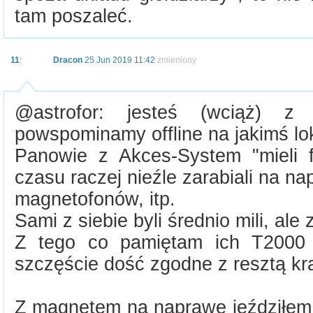
tam poszaleć.
11
:
Dracon
25 Jun 2019 11:42
zmieniony
@astrofor: jesteś (wciąż) 
powspominamy offline na jakimś lok
Panowie z Akces-System "mieli 
czasu raczej nieźle zarabiali na na
magnetofonów, itp.
Sami z siebie byli średnio mili, ale 
Z tego co pamiętam ich T2000 (
szczęście dość zgodne z resztą kra
Z magnetem na naprawę jeździłe