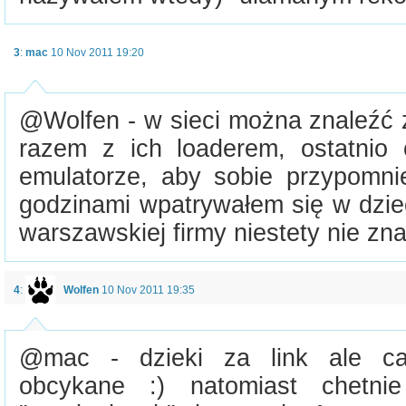
3
:
mac
10 Nov 2011 19:20
@Wolfen - w sieci można znaleźć 
razem z ich loaderem, ostatnio
emulatorze, aby sobie przypomni
godzinami wpatrywałem się w dziec
warszawskiej firmy niestety nie zn
4
:
Wolfen
10 Nov 2011 19:35
@mac - dzieki za link ale c
obcykane :) natomiast chetn