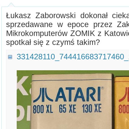
Łukasz Zaborowski dokonał ciek
sprzedawane w epoce przez Zak
Mikrokomputerów ZOMIK z Katowic.
spotkał się z czymś takim?
331428110_744416683717460_