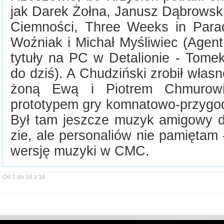
jak Darek Żołna, Janusz Dąbrowski
Ciemności, Three Weeks in Para
Woźniak i Michał Myśliwiec (Age
tytuły na PC w Detalionie - Tome
do dziś). A Chudziński zrobił wła
żoną Ewą i Piotrem Chmurowi
prototypem gry komnatowo-przygod
Był tam jeszcze muzyk amigowy 
zie, ale personaliów nie pamiętam
wersję muzyki w CMC.
Od 1 do 16 z 16