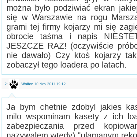
można było podziwiać ekran jakiej
się w Warszawie na rogu Marszał
grami tej firmy kojarzy mi się zag
obrocie taśma i napis NIES
JESZCZE RAZ! (oczywiście próbo
nie dawało) Czy ktoś kojarzy ta
zobaczył tego loadera po latach.
2
:
Wolfen
10 Nov 2011 19:12
Ja bym chetnie zdobyl jakies kas
milo wspominam kasety z ich lo
zabezpieczania przed kopiow
nazywalem wtedy) "ulamanym reko