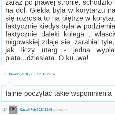
zaraz po prawej stronie, schodzilo
na dol. Gielda byla w korytarzu n
się rozrosla to na piętrze w koryta
faktycznie kiedys byla w podziemi
faktycznie daleki kolega , wlasc
migowskiej zdaje sie, zarabial tyle,
jak liczy utarg - jedna wypla
piata...dziesiata. O ku..wa!
13
:
Pawex (RTG)
27 Jun 2019 21:54
fajnie poczytać takie wspomnienia
14
:
Kaz
16 Feb 2023 12:08
zmieniony