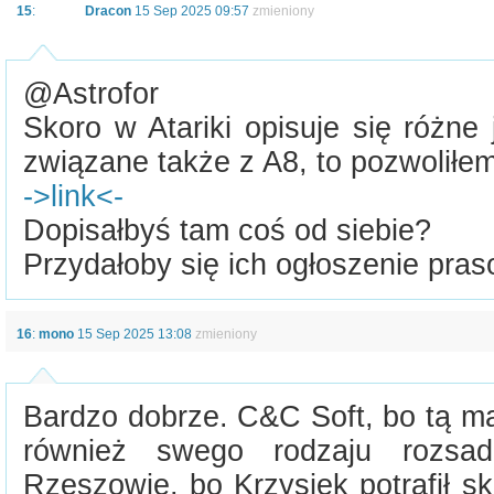
15
:
Dracon
15 Sep 2025 09:57
zmieniony
@Astrofor
Skoro w Atariki opisuje się różne j
związane także z A8, to pozwoliłem
->link<-
Dopisałbyś tam coś od siebie?
Przydałoby się ich ogłoszenie pras
16
:
mono
15 Sep 2025 13:08
zmieniony
Bardzo dobrze. C&C Soft, bo tą ma
również swego rodzaju rozsa
Rzeszowie, bo Krzysiek potrafił sk