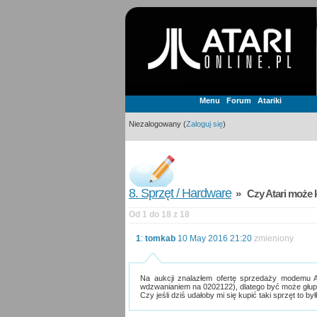
Menu
Forum
Atariki
Niezalogowany (
Zaloguj się
)
8. Sprzęt / Hardware
» Czy Atari może 
Od 1 do 18 z 18
1
:
tomkab
10 May 2016 21:20
zmieniony
Na aukcji znalazłem ofertę sprzedaży modemu 
wdzwanianiem na 0202122), dlatego być może głupi
Czy jeśli dziś udałoby mi się kupić taki sprzęt to 