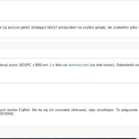
sce są jeszcze jakieś działające bbs'y? przejrzałem na szybko google, ale znalazłem tylko
ulatora) przez SIO2PC z BBS-em :) z linku na
atarimax.com
(na dole strony). Odpowiedni so
nych testów FujiNet. Nie da się ich normalnie zlinkować, więc przeklejam. To połączenia
KB RAM):