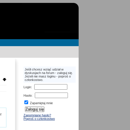
Jeśli chcesz wziąć udział w
dyskusjach na forum - zaloguj się.
Jeżeli nie masz loginu - poproś o
członkostwo.
Login
:
Hasło
:
Zapamiętaj mnie
 z
Zapomniane hasło?
Poproś o członkostwo