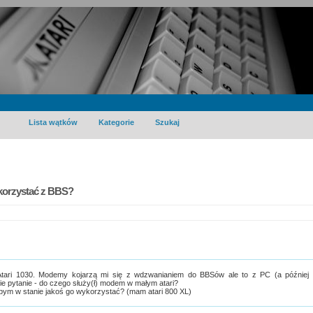
Lista wątków
Kategorie
Szukaj
korzystać z BBS?
Atari 1030. Modemy kojarzą mi się z wdzwanianiem do BBSów ale to z PC (a później
e pytanie - do czego służy(ł) modem w małym atari?
byłbym w stanie jakoś go wykorzystać? (mam atari 800 XL)