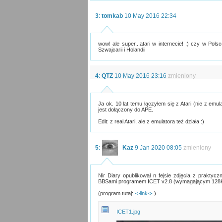
3
:
tomkab
10 May 2016 22:34
wow! ale super...atari w internecie! :) czy w Pol
Szwajcarii i Holandii
4
:
QTZ
10 May 2016 23:16
zmieniony
Ja ok. 10 lat temu łączyłem się z Atari (nie z em
jest dołączony do APE.
Edit: z real Atari, ale z emulatora też działa :)
5
:
Kaz
9 Jan 2020 08:05
zmieniony
Nir Diary opublikował n fejsie zdjęcia z praktycz
BBSami programem ICET v2.8 (wymagającym 128
(program tutaj:
->link<-
)
ICET1.jpg