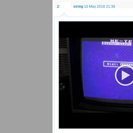
2
:
string
10 May 2016 21:38