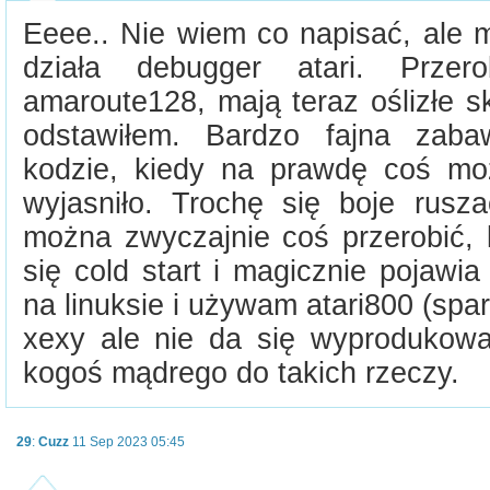
Eeee.. Nie wiem co napisać, ale 
działa debugger atari. Prze
amaroute128, mają teraz oślizłe s
odstawiłem. Bardzo fajna zaba
kodzie, kiedy na prawdę coś mo
wyjasniło. Trochę się boje rusza
można zwyczajnie coś przerobić, 
się cold start i magicznie pojawi
na linuksie i używam atari800 (spar
xexy ale nie da się wyprodukowa
kogoś mądrego do takich rzeczy.
29
:
Cuzz
11 Sep 2023 05:45