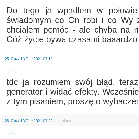
Do tego ja wpadłem w połowie
świadomym co On robi i co Wy z
chciałem pomóc - ale chyba na nie
Cóż życie bywa czasami baaardzo t
25
:
Cuzz
13 Dec 2021 07:18
tdc ja rozumiem swój błąd, ter
generator i widać efekty. Wcześni
z tym pisaniem, proszę o wybaczen
26
:
Cuzz
13 Dec 2021 07:29
zmieniony