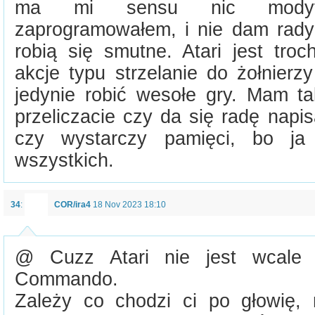
ma mi sensu nic modyf
zaprogramowałem, i nie dam rady
robią się smutne. Atari jest tro
akcje typu strzelanie do żołnierz
jedynie robić wesołe gry. Mam ta
przeliczacie czy da się radę napi
czy wystarczy pamięci, bo ja
wszystkich.
34
:
COR/ira4
18 Nov 2023 18:10
@ Cuzz Atari nie jest wcale 
Commando.
Zależy co chodzi ci po głowię,