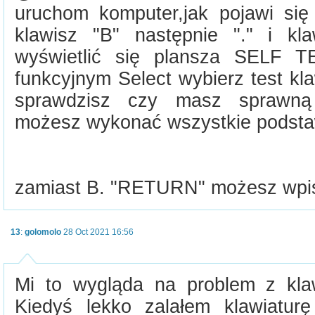
uruchom komputer,jak pojawi si
klawisz "B" następnie "." i kl
wyświetlić się plansza SELF T
funkcyjnym Select wybierz test kl
sprawdzisz czy masz sprawną k
możesz wykonać wszystkie podsta
zamiast B. "RETURN" możesz wp
13
:
golomolo
28 Oct 2021 16:56
Mi to wygląda na problem z klaw
Kiedyś lekko zalałem klawiaturę