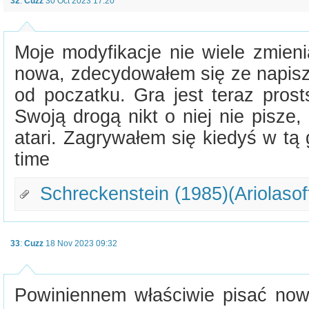
32
:
Cuzz
30 Oct 2023 17:20
Moje modyfikacje nie wiele zmien
nowa, zdecydowałem się ze napisz
od poczatku. Gra jest teraz prost
Swoją drogą nikt o niej nie pisze
atari. Zagrywałem się kiedyś w tą g
time
Schreckenstein (1985)(Ariolasoft
33
:
Cuzz
18 Nov 2023 09:32
Powiniennem właściwie pisać nowę