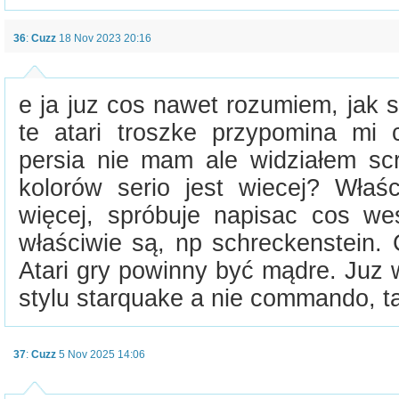
36
:
Cuzz
18 Nov 2023 20:16
e ja juz cos nawet rozumiem, jak s
te atari troszke przypomina mi
persia nie mam ale widziałem scr
kolorów serio jest wiecej? Właśc
więcej, spróbuje napisac cos wes
właściwie są, np schreckenstein. 
Atari gry powinny być mądre. Juz
stylu starquake a nie commando, ta
37
:
Cuzz
5 Nov 2025 14:06