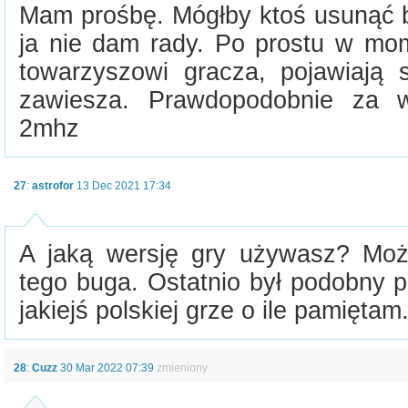
Mam prośbę. Mógłby ktoś usunąć b
ja nie dam rady. Po prostu w mom
towarzyszowi gracza, pojawiają s
zawiesza. Prawdopodobnie za w
2mhz
27
:
astrofor
13 Dec 2021 17:34
A jaką wersję gry używasz? Moż
tego buga. Ostatnio był podobny 
jakiejś polskiej grze o ile pamiętam
28
:
Cuzz
30 Mar 2022 07:39
zmieniony