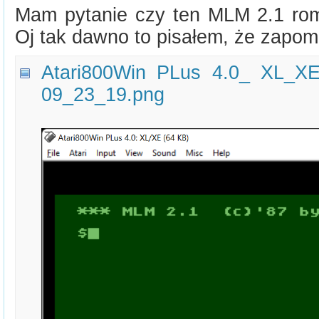
Mam pytanie czy ten MLM 2.1 rom 
Oj tak dawno to pisałem, że zapom
Atari800Win PLus 4.0_ XL_XE
09_23_19.png