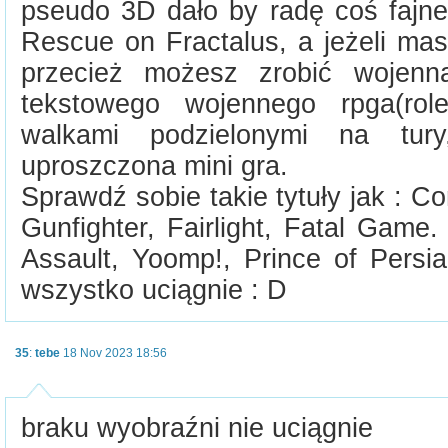
pseudo 3D dało by radę coś fajne
Rescue on Fractalus, a jeżeli mas
przecież możesz zrobić wojenn
tekstowego wojennego rpga(ro
walkami podzielonymi na tur
uproszczona mini gra.
Sprawdź sobie takie tytuły jak :
Gunfighter, Fairlight, Fatal Game
Assault, Yoomp!, Prince of Persi
wszystko uciągnie : D
35
:
tebe
18 Nov 2023 18:56
braku wyobraźni nie uciągnie