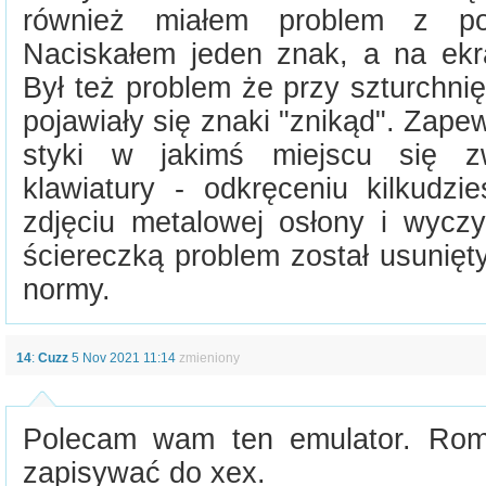
również miałem problem z po
Naciskałem jeden znak, a na ekra
Był też problem że przy szturchni
pojawiały się znaki "znikąd". Zapew
styki w jakimś miejscu się zw
klawiatury - odkręceniu kilkudzi
zdjęciu metalowej osłony i wyczys
ściereczką problem został usunięt
normy.
14
:
Cuzz
5 Nov 2021 11:14
zmieniony
Polecam wam ten emulator. Romy
zapisywać do xex.