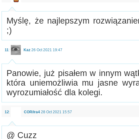
Myślę, że najlepszym rozwiązanie
;)
11
:
Kaz
26 Oct 2021 19:47
Panowie, już pisałem w innym wąt
która uniemożliwia mu jasne wyra
wyrozumiałość dla kolegi.
12
:
COR/ira4
28 Oct 2021 15:57
@ Cuzz