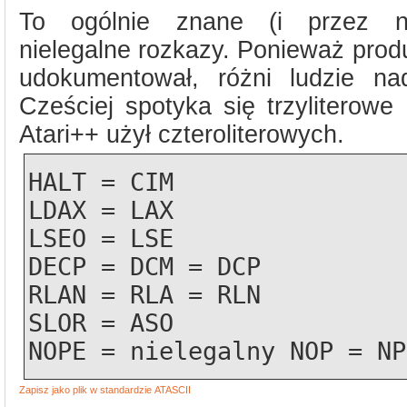
To ogólnie znane (i przez ni
nielegalne rozkazy. Ponieważ prod
udokumentował, różni ludzie na
Cześciej spotyka się trzyliterowe
Atari++ użył czteroliterowych.
HALT = CIM
LDAX = LAX
LSEO = LSE
DECP = DCM = DCP
RLAN = RLA = RLN
SLOR = ASO
NOPE = nielegalny NOP = NP