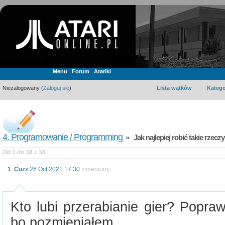
Menu
Forum
Atariki
Niezalogowany (
Zaloguj się
)
Lista wątków
Katego
4. Programowanie / Programming
» Jak najlepiej robić takie rzecz
Od 1 do 38 z 38
1
:
Cuzz
26 Oct 2021 17:30
zmieniony
Kto lubi przerabianie gier? Popra
bo pozmieniałem.