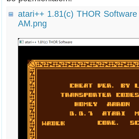
atari++ 1.81(c) THOR Softwar
AM.png