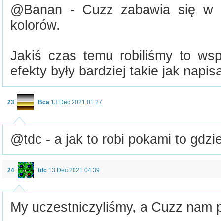
@Banan - Cuzz zabawia się w z
kolorów.
Jakiś czas temu robiliśmy to wsp
efekty były bardziej takie jak napis
23
:
Bca
13 Dec 2021 01:27
@tdc - a jak to robi pokami to gdzi
24
:
tdc
13 Dec 2021 04:39
My uczestniczyliśmy, a Cuzz nam p