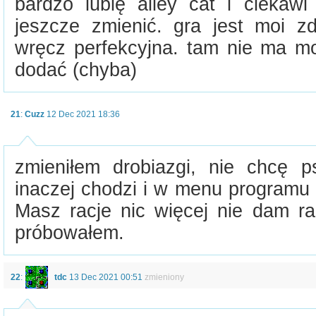
bardzo lubię alley cat i cieka
jeszcze zmienić. gra jest moi 
wręcz perfekcyjna. tam nie ma mo
dodać (chyba)
21
:
Cuzz
12 Dec 2021 18:36
zmieniłem drobiazgi, nie chcę ps
inaczej chodzi i w menu programu 
Masz racje nic więcej nie dam ra
próbowałem.
22
:
tdc
13 Dec 2021 00:51
zmieniony