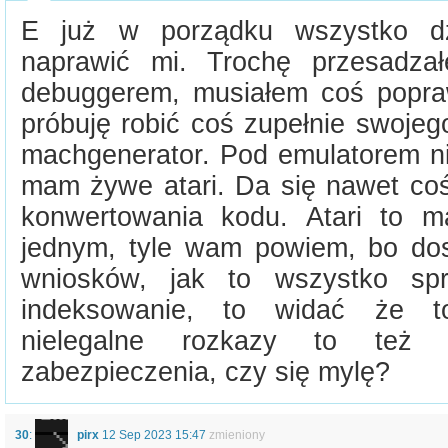
E już w porządku wszystko dz
naprawić mi. Trochę przesadza
debuggerem, musiałem coś popraw
próbuję robić coś zupełnie swojego
machgenerator. Pod emulatorem ni
mam żywe atari. Da się nawet c
konwertowania kodu. Atari to 
jednym, tyle wam powiem, bo do
wniosków, jak to wszystko sp
indeksowanie, to widać że t
nielegalne rozkazy to te
zabezpieczenia, czy się mylę?
30
:
pirx
12 Sep 2023 15:47
zmieniony