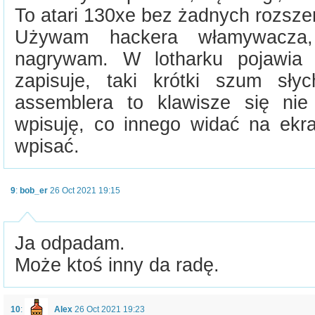
To atari 130xe bez żadnych rozszer
Używam hackera włamywacza,
nagrywam. W lotharku pojawia 
zapisuje, taki krótki szum sł
assemblera to klawisze się nie
wpisuję, co innego widać na ekra
wpisać.
9
:
bob_er
26 Oct 2021 19:15
Ja odpadam.
Może ktoś inny da radę.
10
:
Alex
26 Oct 2021 19:23