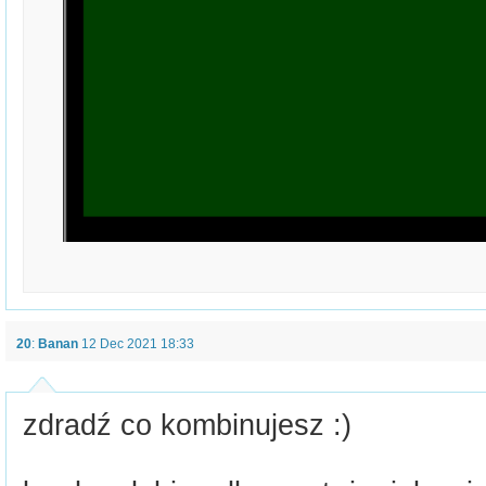
20
:
Banan
12 Dec 2021 18:33
zdradź co kombinujesz :)