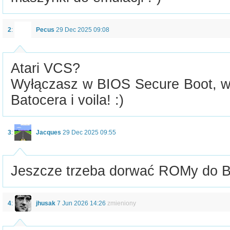
2
:
Pecus
29 Dec 2025 09:08
Atari VCS?
Wyłączasz w BIOS Secure Boot, wk
Batocera i voila! :)
3
:
Jacques
29 Dec 2025 09:55
Jeszcze trzeba dorwać ROMy do Ba
4
:
jhusak
7 Jun 2026 14:26
zmieniony