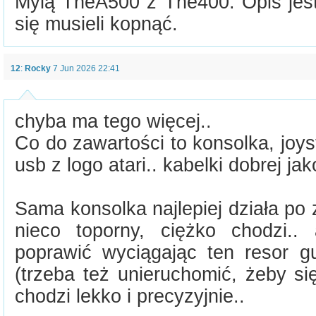
Mylą TheA500 z The400. Opis jest
się musieli kopnąć.
12
:
Rocky
7 Jun 2026 22:41
chyba ma tego więcej..
Co do zawartości to konsolka, joyst
usb z logo atari.. kabelki dobrej jak
Sama konsolka najlepiej działa po
nieco toporny, ciężko chodzi.
poprawić wyciągając ten resor
(trzeba też unieruchomić, żeby si
chodzi lekko i precyzyjnie..