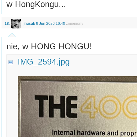
w HongKongu...
18
:
jhusak
9 Jun 2026 16:40
zmieniony
nie, w HONG HONGU!
IMG_2594.jpg