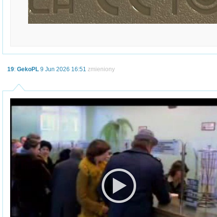
19
:
GekoPL
9 Jun 2026 16:51
zmieniony