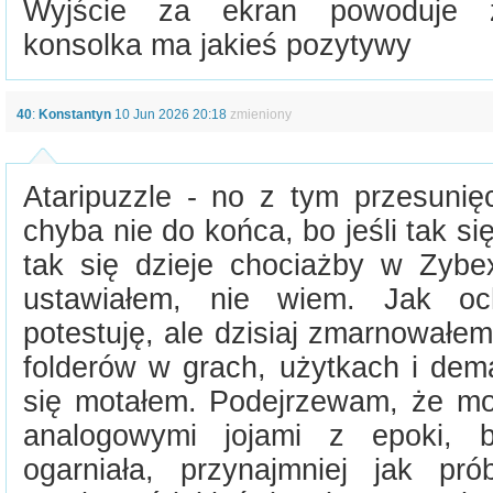
Wyjście za ekran powoduje z
konsolka ma jakieś pozytywy
40
:
Konstantyn
10 Jun 2026 20:18
zmieniony
Ataripuzzle - no z tym przesunię
chyba nie do końca, bo jeśli tak się
tak się dzieje chociażby w Zybe
ustawiałem, nie wiem. Jak oc
potestuję, ale dzisiaj zmarnowałem
folderów w grach, użytkach i dema
się motałem. Podejrzewam, że moż
analogowymi jojami z epoki, b
ogarniała, przynajmniej jak pr