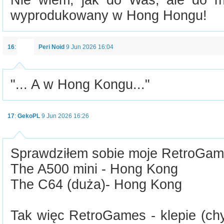
Nie wiem, jak do Was, ale do m
wyprodukowany w Hong Hongu!
16
:
Peri Noid
9 Jun 2026 16:04
"... A w Hong Kongu..."
17
:
GekoPL
9 Jun 2026 16:26
Sprawdziłem sobie moje RetroGame
The A500 mini - Hong Kong
The C64 (duża)- Hong Kong
Tak więc RetroGames - klepie (ch