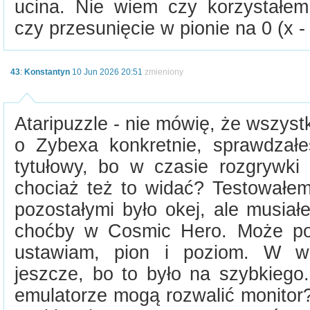
ucina. Nie wiem czy korzystałe
czy przesunięcie w pionie na 0 (x -
43
:
Konstantyn
10 Jun 2026 20:51
zmieniony
Ataripuzzle - nie mówię, że wszystk
o Zybexa konkretnie, sprawdzał
tytułowy, bo w czasie rozgrywk
chociaż też to widać? Testowałem 
pozostałymi było okej, ale musiał
choćby w Cosmic Hero. Może poz
ustawiam, pion i poziom. W wol
jeszcze, bo to było na szybkiego
emulatorze mogą rozwalić monitor