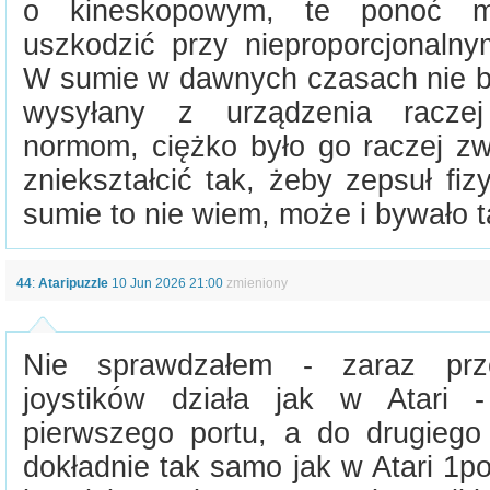
o kineskopowym, te ponoć mo
uszkodzić przy nieproporcjonalnym
W sumie w dawnych czasach nie by
wysyłany z urządzenia racze
normom, ciężko było go raczej z
zniekształcić tak, żeby zepsuł fi
sumie to nie wiem, może i bywało t
44
:
Ataripuzzle
10 Jun 2026 21:00
zmieniony
Nie sprawdzałem - zaraz przet
joystików działa jak w Atari 
pierwszego portu, a do drugiego 
dokładnie tak samo jak w Atari 1por