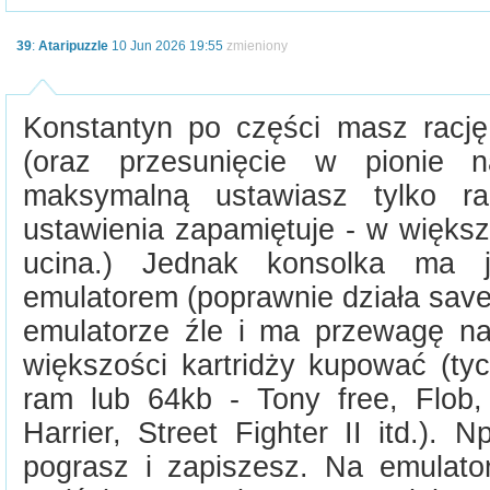
39
:
Ataripuzzle
10 Jun 2026 19:55
zmieniony
Konstantyn po części masz rację
(oraz przesunięcie w pionie n
maksymalną ustawiasz tylko r
ustawienia zapamiętuje - w większ
ucina.) Jednak konsolka ma 
emulatorem (poprawnie działa save
emulatorze źle i ma przewagę na
większości kartridży kupować (t
ram lub 64kb - Tony free, Flob
Harrier, Street Fighter II itd.). 
pograsz i zapiszesz. Na emulator