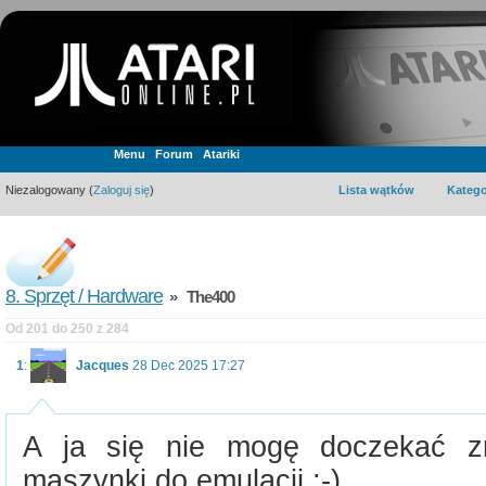
Menu
Forum
Atariki
Niezalogowany (
Zaloguj się
)
Lista wątków
Katego
8. Sprzęt / Hardware
» The400
Od 201 do 250 z 284
1
:
Jacques
28 Dec 2025 17:27
A ja się nie mogę doczekać zr
maszynki do emulacji :-)