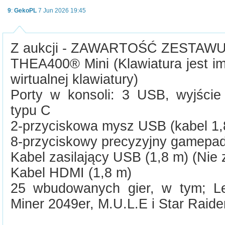
9
:
GekoPL
7 Jun 2026 19:45
Z aukcji - ZAWARTOŚĆ ZESTAWU
THEA400® Mini (Klawiatura jest im
wirtualnej klawiatury)
Porty w konsoli: 3 USB, wyjści
typu C
2-przyciskowa mysz USB (kabel 1,
8-przyciskowy precyzyjny gamepad
Kabel zasilający USB (1,8 m) (Nie 
Kabel HDMI (1,8 m)
25 wbudowanych gier, w tym; Lee
Miner 2049er, M.U.L.E i Star Raider