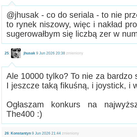
@jhusak - co do seriala - to nie pr
to rynek niszowy, więc i nakład pro
sugerowałbym się liczbą zer w num
25
:
jhusak
9 Jun 2026 20:38
zmieniony
Ale 10000 tylko? To nie za bardzo 
I jeszcze taką fikuśną, i joystick, i 
Ogłaszam konkurs na najwyżs
The400 :)
26
:
Konstantyn
9 Jun 2026 21:44
zmieniony