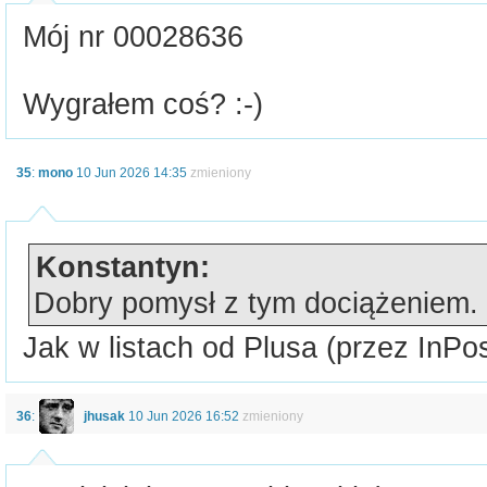
Mój nr 00028636
Wygrałem coś? :-)
35
:
mono
10 Jun 2026 14:35
zmieniony
Konstantyn:
Dobry pomysł z tym dociążeniem.
Jak w listach od Plusa (przez InPo
36
:
jhusak
10 Jun 2026 16:52
zmieniony