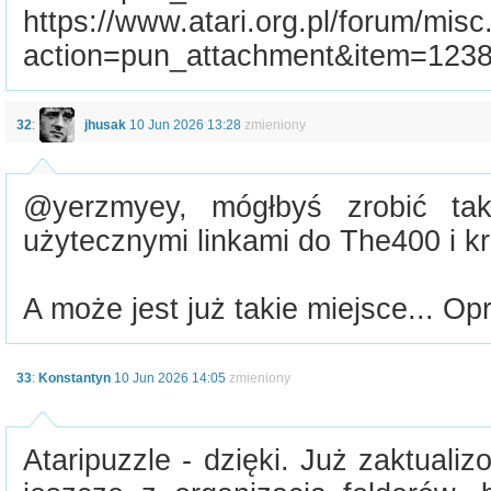
https://www.atari.org.pl/forum/mis
action=pun_attachment&item=123
32
:
jhusak
10 Jun 2026 13:28
zmieniony
@yerzmyey, mógłbyś zrobić tak
użytecznymi linkami do The400 i kr
A może jest już takie miejsce... Opr
33
:
Konstantyn
10 Jun 2026 14:05
zmieniony
Ataripuzzle - dzięki. Już zaktual