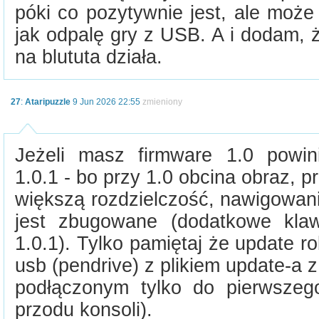
póki co pozytywnie jest, ale może
jak odpalę gry z USB. A i dodam, 
na blututa działa.
27
:
Ataripuzzle
9 Jun 2026 22:55
zmieniony
Jeżeli masz firmware 1.0 powi
1.0.1 - bo przy 1.0 obcina obraz, p
większą rozdzielczość, nawigowani
jest zbugowane (dodatkowe klaw
1.0.1). Tylko pamiętaj że update 
usb (pendrive) z plikiem update-a z 
podłączonym tylko do pierwszego
przodu konsoli).