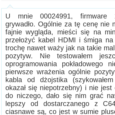
U mnie 00024991, firmware 1.
grywadło. Ogólnie za tę cenę nie
fajnie wygląda, mieści się na mi
przełożyć kabel HDMI i śmiga na 
trochę nawet waży jak na takie m
pozytyw. Nie testowałem jes
oprogramowania pokładowego nie
pierwsze wrażenia ogólnie pozyt
kabla od dżojstika (szykowałem
okazał się niepotrzebny) i nie jest
do niczego, dało się nim grać na
lepszy od dostarczanego z C6
ciasnawe są, co jest w sumie plu