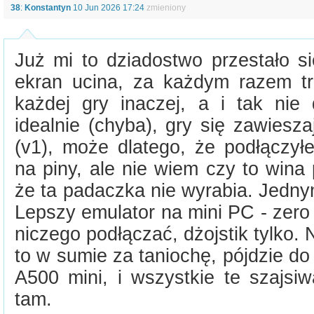
38
:
Konstantyn
10 Jun 2026 17:24
zmieniony
Już mi to dziadostwo przestało s
ekran ucina, za każdym razem t
każdej gry inaczej, a i tak nie
idealnie (chyba), gry się zawiesz
(v1), może dlatego, że podłączył
na piny, ale nie wiem czy to wina 
że ta padaczka nie wyrabia. Jedn
Lepszy emulator na mini PC - zero
niczego podłączać, dżojstik tylko. 
to w sumie za taniochę, pójdzie do 
A500 mini, i wszystkie te szajsi
tam.