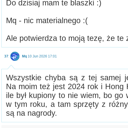
Do dzisiaj mam te blaszki :)
Mq - nic materialnego :(
Ale potwierdza to moją tezę, że te z
37
:
Mq
10 Jun 2026 17:01
Wszystkie chyba są z tej samej j
Na moim też jest 2024 rok i Hong 
ile był kupiony to nie wiem, bo go
w tym roku, a tam sprzęty z różn
są na nagrody.