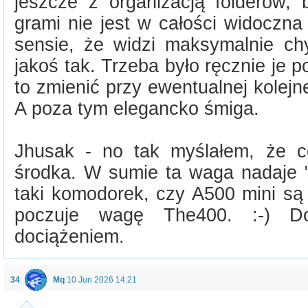
jeszcze z organizacją folderów
grami nie jest w całości widoczna
sensie, że widzi maksymalnie ch
jakoś tak. Trzeba było ręcznie je p
to zmienić przy ewentualnej kolejne
A poza tym elegancko śmiga.
Jhusak - no tak myślałem, że c
środka. W sumie ta waga nadaje "
taki komodorek, czy A500 mini są "
poczuje wagę The400. :-) D
dociążeniem.
34
:
Mq
10 Jun 2026 14:21