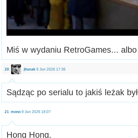
Miś w wydaniu RetroGames... albo 
20
:
jhusak
9 Jun 2026 17:36
Sądząc po serialu to jakiś leżak był
21
:
mono
9 Jun 2026 18:07
Hong Hong.