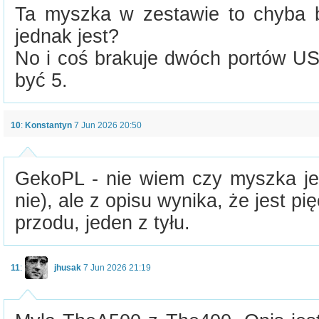
Ta myszka w zestawie to chyba 
jednak jest?
No i coś brakuje dwóch portów U
być 5.
10
:
Konstantyn
7 Jun 2026 20:50
GekoPL - nie wiem czy myszka je
nie), ale z opisu wynika, że jest p
przodu, jeden z tyłu.
11
:
jhusak
7 Jun 2026 21:19