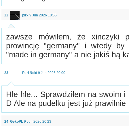
22
:
pirx
9 Jun 2026 18:55
zawsze mówiłem, że xinczyki p
prowincję "germany" i wtedy by 
"made in germany" a nie jakiś hą k
23
:
Peri Noid
9 Jun 2026 20:00
Hłe hłe... Sprawdziłem na swoim 
D Ale na pudełku jest już prawilni
24
:
GekoPL
9 Jun 2026 20:23