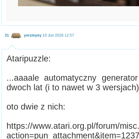
31
:
yerzmyey
10 Jun 2026 12:57
Ataripuzzle:
...aaaale automatyczny generator
dwoch lat (i to nawet w 3 wersjach)
oto dwie z nich:
https://www.atari.org.pl/forum/mis
action=pun_attachment&item=123