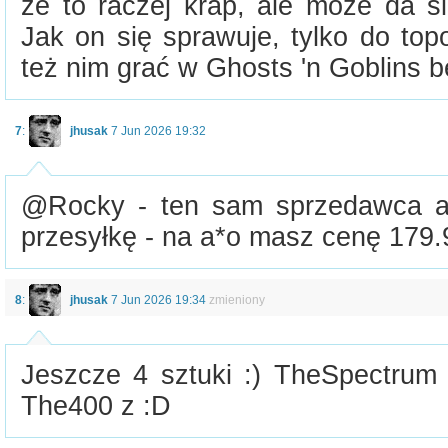
że to raczej krap, ale może da s
Jak on się sprawuje, tylko do top
też nim grać w Ghosts 'n Goblins 
7
:
jhusak
7 Jun 2026 19:32
@Rocky - ten sam sprzedawca al
przesyłkę - na a*o masz cenę 179.
8
:
jhusak
7 Jun 2026 19:34
zmieniony
Jeszcze 4 sztuki :) TheSpectrum j
The400 z :D