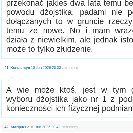
przekonać jakieś dwa lata temu be
powodu dżojstika, padami nie p
dołączanych to w gruncie rzeczy
temu że nowe. No i mam wrażen
działa z niewielkim, ale jednak is
może to tylko złudzenie.
41
:
Konstantyn
10 Jun 2026 20:33
zmieniony
A wie może ktoś, jest w tym g
wyboru dźojstika jako nr 1 z pod
konieczności ich fizycznej podmia
42
:
Ataripuzzle
10 Jun 2026 20:42
zmieniony