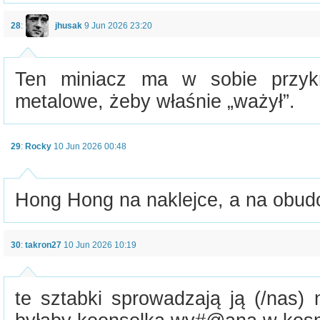
28
:
jhusak
9 Jun 2026 23:20
Ten miniacz ma w sobie przykr
metalowe, żeby właśnie „ważył”.
29
:
Rocky
10 Jun 2026 00:48
Hong Hong na naklejce, a na obud
30
:
takron27
10 Jun 2026 10:19
te sztabki sprowadzają ją (/nas) 