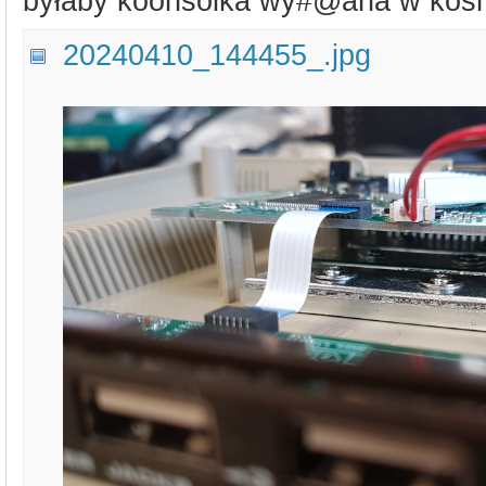
byłaby koonsolka wy#@ana w kos
20240410_144455_.jpg