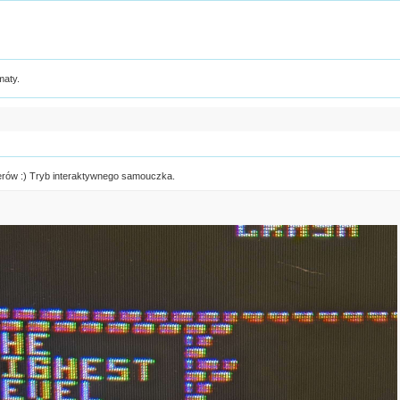
maty.
erów :) Tryb interaktywnego samouczka.