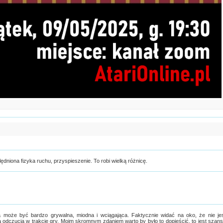
ędniona fizyka ruchu, przyspieszenie. To robi wielką różnicę.
a może być bardzo grywalna, miodna i wciągająca. Faktycznie widać na oko, że nie je
 odczucia w trakcie gry. Moim skromnym zdaniem warto by było to dopieścić, to jest szan