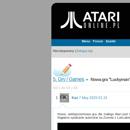
Menu
Forum
Atariki
Niezalogowany (
Zaloguj się
)
5. Gry / Games
» Nowa gra "Luckyman
Od 1 do 50 z 85
1
:
Kaz
7 May 2025 01:15
Nowa, wielopoziomowa gra dla małego Atari pod t
Najpierw spotkanie autorskie na Zoomie z LukLabem,