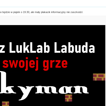
o będzie w piątek o 19.30, ale mały plakacik informacyjny nie zaszkodzi: