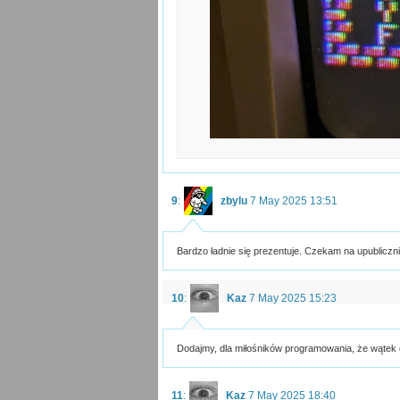
9
:
zbylu
7 May 2025 13:51
Bardzo ładnie się prezentuje. Czekam na upubliczni
10
:
Kaz
7 May 2025 15:23
Dodajmy, dla miłośników programowania, że wątek o
11
:
Kaz
7 May 2025 18:40