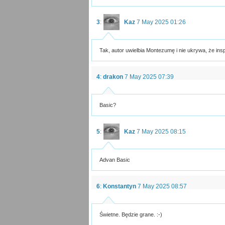
3
:
Kaz
7 May 2025 01:26
Tak, autor uwielbia Montezumę i nie ukrywa, że inspi
4
:
drakon
7 May 2025 07:39
Basic?
5
:
Kaz
7 May 2025 08:15
Advan Basic
6
:
Konstantyn
7 May 2025 08:57
Świetne. Będzie grane. :-)