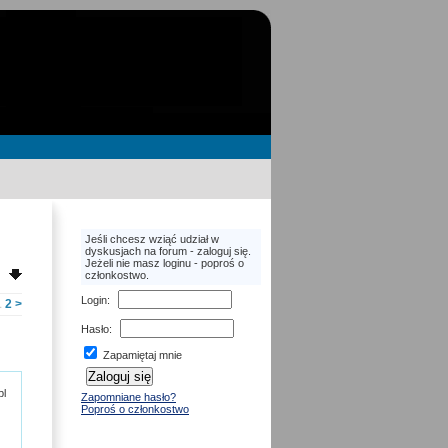
Jeśli chcesz wziąć udział w
dyskusjach na forum - zaloguj się.
Jeżeli nie masz loginu - poproś o
członkostwo.
Login
:
1
2
>
Hasło
:
Zapamiętaj mnie
pl
Zapomniane hasło?
Poproś o członkostwo