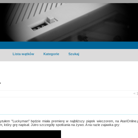
Lista wątków
Kategorie
Szukaj
"
<
ytułem "Luckyman" będzie miała premierę w najbliższy piątek wieczorem, na AtariOnline.
 który grę napisał. Jutro szczegóły spotkania na żywo. A na razie zajawka gry: