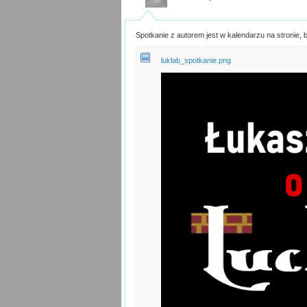
Spotkanie z autorem jest w kalendarzu na stronie, b
luklab_spotkanie.png