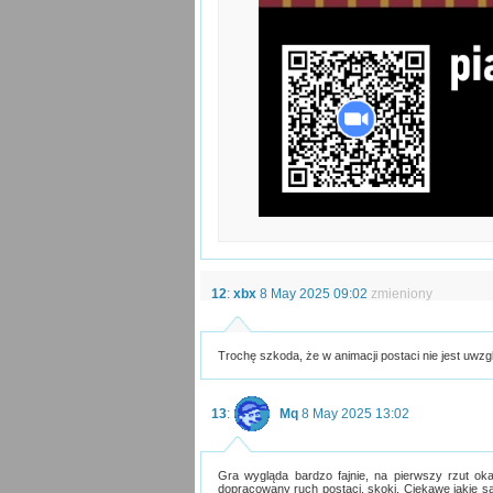
12
:
xbx
8 May 2025 09:02
zmieniony
Trochę szkoda, że w animacji postaci nie jest uwzgl
13
:
Mq
8 May 2025 13:02
Gra wygląda bardzo fajnie, na pierwszy rzut ok
dopracowany ruch postaci, skoki. Ciekawe jakie są