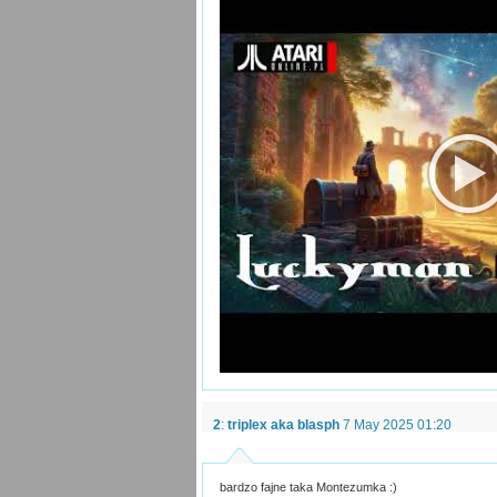
2
:
triplex aka blasph
7 May 2025 01:20
bardzo fajne taka Montezumka :)