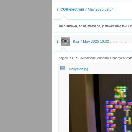
7
:
CORIelectroni
7 May 2025 09:54
Taka surowa, że aż straszna, ja nawet lubię taki kli
8
:
Kaz
7 May 2025 10:32
zmieniony
Zdjęcie z CRT ukradzione jednemu z zacnych test
luckyman.jpg