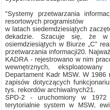
"Systemy przetwarzania informac
resortowych programistów
w latach siedemdziesiątych zaczę
dekadzie. Szacuje się, że w 
osiemdziesiątych w Biurze „C” re
przetwarzania informacji20. Najważn
KADRA - rejestrowano w nim prac
wewnętrznych, eksploatowan
Departament Kadr MSW. W 1986 r. 
zapisów dotyczących funkcjonar
tys. rekordów archiwalnych21.
SPD-2 - uruchomiony w 1972 r.
terytorialnie system w MSW, ew