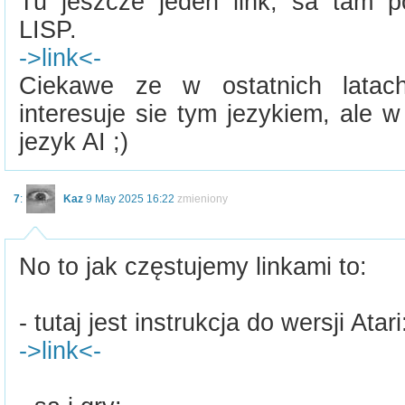
Tu jeszcze jeden link, sa tam p
LISP.
->link<-
Ciekawe ze w ostatnich latac
interesuje sie tym jezykiem, ale 
jezyk AI ;)
7
:
Kaz
9 May 2025 16:22
zmieniony
No to jak częstujemy linkami to:
- tutaj jest instrukcja do wersji Atari
->link<-