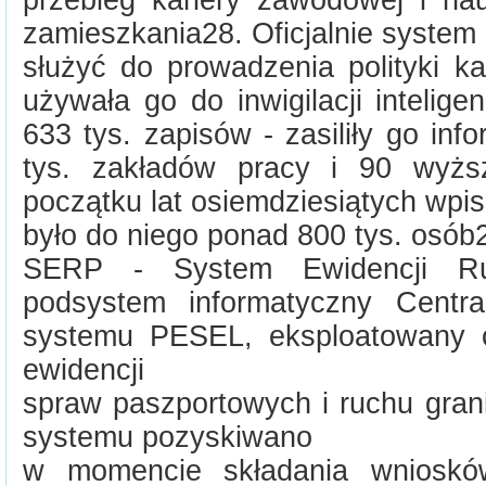
zamieszkania28. Oficjalnie system 
służyć do prowadzenia polityki ka
używała go do inwigilacji inteligen
633 tys. zapisów - zasiliły go in
tys. zakładów pracy i 90 wyżs
początku lat osiemdziesiątych wpi
było do niego ponad 800 tys. osób
SERP - System Ewidencji Ru
podsystem informatyczny Centr
systemu PESEL, eksploatowany o
ewidencji
spraw paszportowych i ruchu gran
systemu pozyskiwano
w momencie składania wnioskó