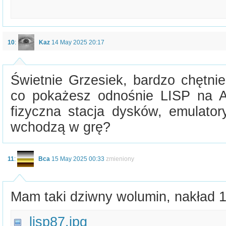
10
:
Kaz
14 May 2025 20:17
Świetnie Grzesiek, bardzo chętni
co pokażesz odnośnie LISP na A
fizyczna stacja dysków, emulato
wchodzą w grę?
11
:
Bca
15 May 2025 00:33
zmieniony
Mam taki dziwny wolumin, nakład 
lisp87.jpg