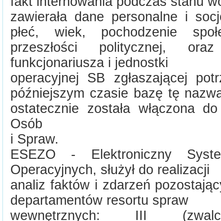
fakt internowania podczas stanu 
zawierała dane personalne i socj
płeć, wiek, pochodzenie społ
przeszłości politycznej, o
funkcjonariusza i jednostki
operacyjnej SB zgłaszającej pot
późniejszym czasie bazę tę naz
ostatecznie została włączona do
Osób
i Spraw.
ESEZO - Elektroniczny Syst
Operacyjnych, służył do realizacji
analiz faktów i zdarzeń pozostają
departamentów resortu spraw
wewnętrznych: III (zwalcz