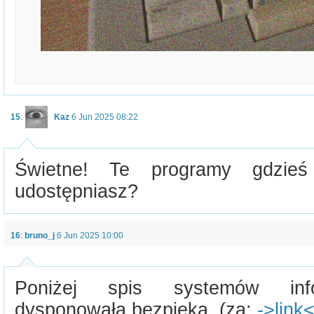
15
:
Kaz
6 Jun 2025 08:22
Świetne! Te programy gdzieś
udostępniasz?
16
:
bruno_j
6 Jun 2025 10:00
Poniżej spis systemów info
dysponowała bezpieka. (za:
->link<