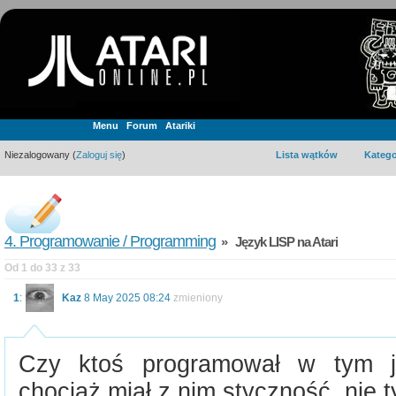
Menu
Forum
Atariki
Niezalogowany (
Zaloguj się
)
Lista wątków
Katego
4. Programowanie / Programming
» Język LISP na Atari
Od 1 do 33 z 33
1
:
Kaz
8 May 2025 08:24
zmieniony
Czy ktoś programował w tym ję
chociaż miał z nim styczność, nie t