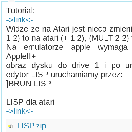
Tutorial:
->link<-
Widze ze na Atari jest nieco zmie
1 2) to na atari (+ 1 2), (MULT 2 2) t
Na emulatorze apple wymaga 
AppleII+
obraz dysku do drive 1 i po ur
edytor LISP uruchamiamy przez:
]BRUN LISP
LISP dla atari
->link<-
LISP.zip