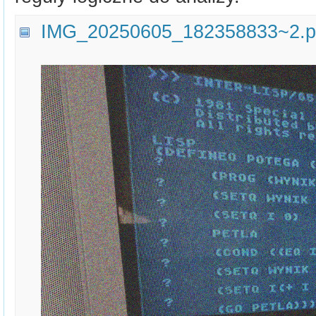
IMG_20250605_182358833~2.p