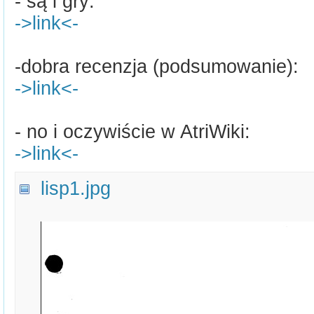
- są i gry:
->link<-
-dobra recenzja (podsumowanie):
->link<-
- no i oczywiście w AtriWiki:
->link<-
lisp1.jpg