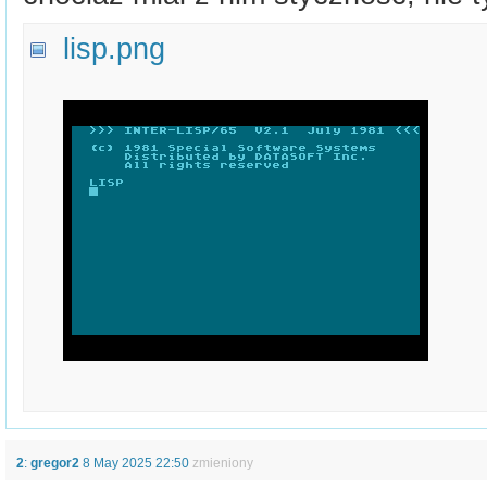
lisp.png
2
:
gregor2
8 May 2025 22:50
zmieniony