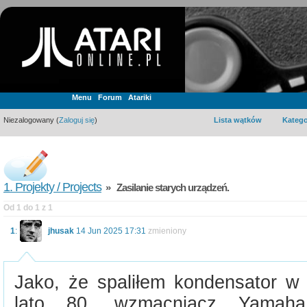
Menu
Forum
Atariki
Niezalogowany (
Zaloguj się
)
Lista wątków
Katego
1. Projekty / Projects
» Zasilanie starych urządzeń.
Od 1 do 1 z 1
1
:
jhusak
14 Jun 2025 17:31
zmieniony
Jako, że spaliłem kondensator w
lato 80, wzmacniacz Yamaha