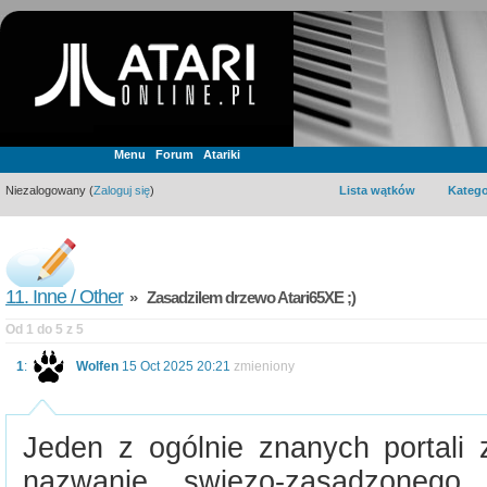
Menu
Forum
Atariki
Niezalogowany (
Zaloguj się
)
Lista wątków
Katego
11. Inne / Other
» Zasadzilem drzewo Atari65XE ;)
Od 1 do 5 z 5
1
:
Wolfen
15 Oct 2025 20:21
zmieniony
Jeden z ogólnie znanych portali
nazwanie swiezo-zasadzonego