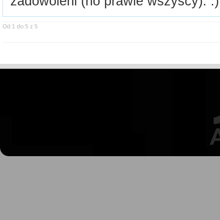
zadowoleni (no prawie wszyscy). :)
Od 1 do 5 z 5