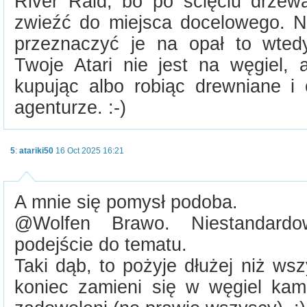
River Raid, bo po ścięciu drzewa
zwieźć do miejsca docelowego. N
przeznaczyć je na opał to wted
Twoje Atari nie jest na węgiel, 
kupując albo robiąc drewniane i
agenturze. :-)
5
:
atariki50
16 Oct 2025 16:21
A mnie się pomysł podoba.
@Wolfen Brawo. Niestandard
podejście do tematu.
Taki dąb, to pożyje dłużej niż ws
koniec zamieni się w węgiel ka