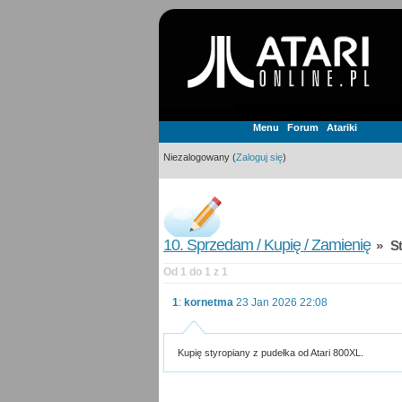
Menu
Forum
Atariki
Niezalogowany (
Zaloguj się
)
10. Sprzedam / Kupię / Zamienię
» Sty
Od 1 do 1 z 1
1
:
kornetma
23 Jan 2026 22:08
Kupię styropiany z pudełka od Atari 800XL.