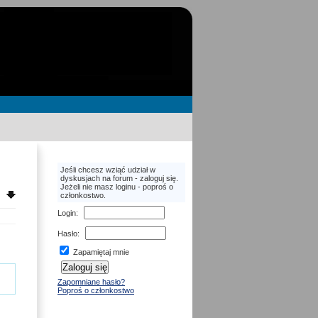
Jeśli chcesz wziąć udział w
dyskusjach na forum - zaloguj się.
Jeżeli nie masz loginu - poproś o
członkostwo.
Login
:
Hasło
:
Zapamiętaj mnie
Zapomniane hasło?
Poproś o członkostwo