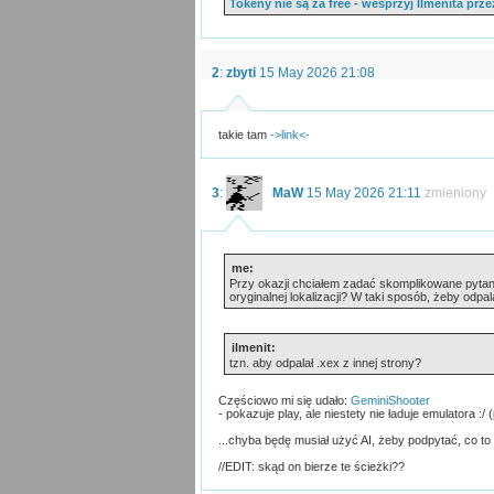
Tokeny nie są za free - wesprzyj Ilmenita pr
2
:
zbyti
15 May 2026 21:08
takie tam
->link<-
3
:
MaW
15 May 2026 21:11
zmieniony
me:
Przy okazji chciałem zadać skomplikowane pytani
oryginalnej lokalizacji? W taki sposób, żeby odp
ilmenit:
tzn. aby odpalał .xex z innej strony?
Częściowo mi się udało:
GeminiShooter
- pokazuje play, ale niestety nie ładuje emulatora
...chyba będę musiał użyć AI, żeby podpytać, co to
//EDIT: skąd on bierze te ścieżki??