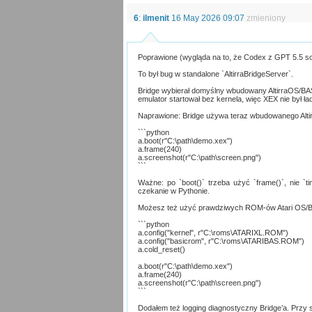
6
:
ilmenit
16 May 2026 09:07
zmieniony
Poprawione (wygląda na to, że Codex z GPT 5.5 sobi
To był bug w standalone `AltirraBridgeServer`.
Bridge wybierał domyślny wbudowany AltirraOS/BAS
emulator startował bez kernela, więc XEX nie był ła
Naprawione: Bridge używa teraz wbudowanego Alt
```python
a.boot(r"C:\path\demo.xex")
a.frame(240)
a.screenshot(r"C:\path\screen.png")
```
Ważne: po `boot()` trzeba użyć `frame()`, nie `t
czekanie w Pythonie.
Możesz też użyć prawdziwych ROM-ów Atari OS/BA
```python
a.config("kernel", r"C:\roms\ATARIXL.ROM")
a.config("basicrom", r"C:\roms\ATARIBAS.ROM")
a.cold_reset()
a.boot(r"C:\path\demo.xex")
a.frame(240)
a.screenshot(r"C:\path\screen.png")
```
Dodałem też logging diagnostyczny Bridge’a. Przy s