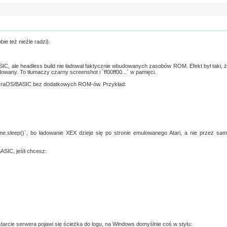
e też nieźle radzi).
IC, ale headless build nie ładował faktycznie wbudowanych zasobów ROM. Efekt był taki, 
dowany. To tłumaczy czarny screenshot i `ff00ff00...` w pamięci.
irraOS/BASIC bez dodatkowych ROM-ów. Przykład:
ime.sleep()`, bo ładowanie XEX dzieje się po stronie emulowanego Atari, a nie przez sa
SIC, jeśli chcesz:
tarcie serwera pojawi się ścieżka do logu, na Windows domyślnie coś w stylu: