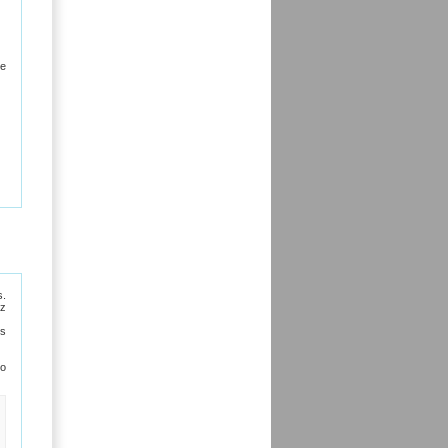
ie
s.
ez
is
to