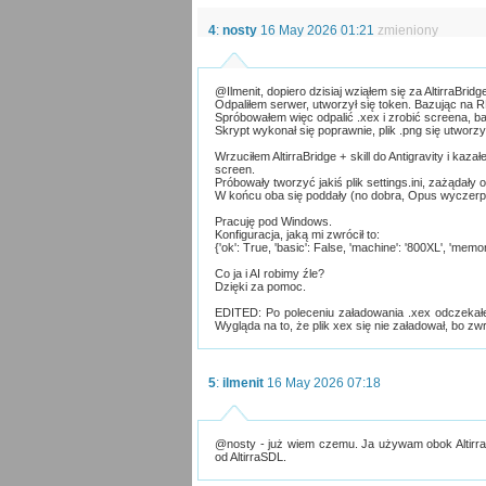
4
:
nosty
16 May 2026 01:21
zmieniony
@Ilmenit, dopiero dzisiaj wziąłem się za AltirraBrid
Odpaliłem serwer, utworzył się token. Bazując na
Spróbowałem więc odpalić .xex i zrobić screena, 
Skrypt wykonał się poprawnie, plik .png się utworz
Wrzuciłem AltirraBridge + skill do Antigravity i ka
screen.
Próbowały tworzyć jakiś plik settings.ini, zażądały
W końcu oba się poddały (no dobra, Opus wyczerpa
Pracuję pod Windows.
Konfiguracja, jaką mi zwrócił to:
{'ok': True, 'basic': False, 'machine': '800XL', 'memo
Co ja i AI robimy źle?
Dzięki za pomoc.
EDITED: Po poleceniu załadowania .xex odczekałe
Wygląda na to, że plik xex się nie załadował, bo zwró
5
:
ilmenit
16 May 2026 07:18
@nosty - już wiem czemu. Ja używam obok Altirra
od AltirraSDL.