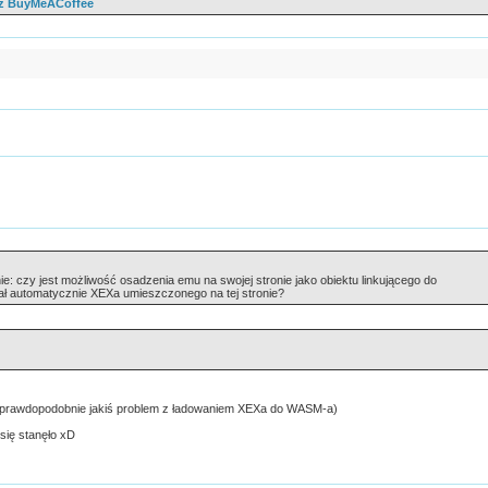
zez BuyMeACoffee
e: czy jest możliwość osadzenia emu na swojej stronie jako obiektu linkującego do
alał automatycznie XEXa umieszczonego na tej stronie?
 :/ (prawdopodobnie jakiś problem z ładowaniem XEXa do WASM-a)
 się stanęło xD