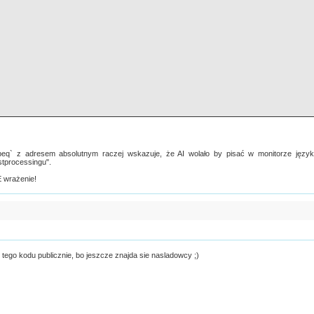
beq` z adresem absolutnym raczej wskazuje, że AI wolało by pisać w monitorze języ
stprocessingu".
E wrażenie!
tego kodu publicznie, bo jeszcze znajda sie nasladowcy ;)