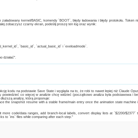
ie załadowany kernel/BASIC, komendy `BOOT`, błędy ładowania i błędy protokołu. Token n
 dalej zobaczysz czarny ekran, podeślij proszę ten log oraz wynik:
l_kernel_id`, `basic_id`, `actual_basic_id` i `exeloadmode`.
o działać".
kcję kodu na podstawie Save State i wygląda na to, że robi to nawet lepiej niż Claude Opu
y powiedzieć co więcej w analizie chcę widzieć (początkowo analiza była podstawowa i b
 dłuższą analizę, którą proponuje:
lace the snapshot resume with a stable frame/main entry once the animation state machine 
t more code/data ranges, add branch-local labels, convert display lists at `$2200/$2377` 
s to `ins` files while comparing after each step."