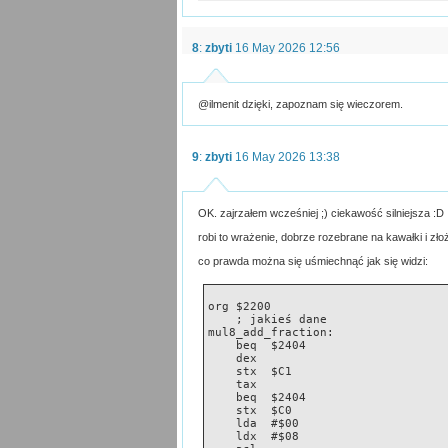
8
:
zbyti
16 May 2026 12:56
@ilmenit dzięki, zapoznam się wieczorem.
9
:
zbyti
16 May 2026 13:38
OK. zajrzałem wcześniej ;) ciekawość silniejsza :D
robi to wrażenie, dobrze rozebrane na kawałki i zł
co prawda można się uśmiechnąć jak się widzi:
org $2200
    ; jakieś dane
mul8_add_fraction:
    beq  $2404
    dex
    stx  $C1
    tax
    beq  $2404
    stx  $C0
    lda  #$00
    ldx  #$08