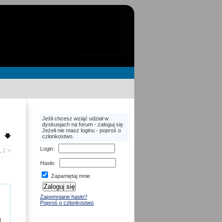
Jeśli chcesz wziąć udział w
dyskusjach na forum - zaloguj się.
Jeżeli nie masz loginu - poproś o
członkostwo.
Login
:
1
2
>
Hasło
:
Zapamiętaj mnie
Zapomniane hasło?
Poproś o członkostwo