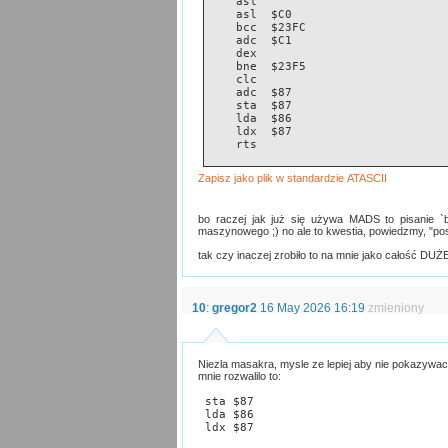
    asl
    asl  $C0
    bcc  $23FC
    adc  $C1
    dex
    bne  $23F5
    clc
    adc  $87
    sta  $87
    lda  $86
    ldx  $87
    rts
bo raczej jak już się używa MADS to pisanie `
maszynowego ;) no ale to kwestia, powiedzmy, "po
tak czy inaczej zrobiło to na mnie jako całość DUŻ
10
:
gregor2
16 May 2026 16:19
zmieniony
Niezla masakra, mysle ze lepiej aby nie pokazywac 
mnie rozwalilo to:
 sta $87
 lda $86
 ldx $87 