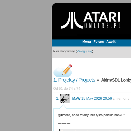
Menu
Forum
Atariki
Niezalogowany (
Zaloguj się
)
1. Projekty / Projects
» AltirraSDL Lobby
Od 51 do 74 z 74
1
:
MaW
15 May 2026 20:56
zmieniony
@Ilmenit, no to fatality, blik tylko polskie banki :/
__ __ __