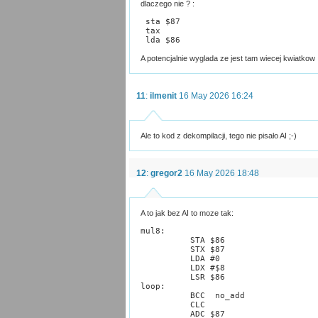
dlaczego nie ? :
 sta $87
 tax
 lda $86
A potencjalnie wyglada ze jest tam wiecej kwiatkow 
11
:
ilmenit
16 May 2026 16:24
Ale to kod z dekompilacji, tego nie pisało AI ;-)
12
:
gregor2
16 May 2026 18:48
A to jak bez AI to moze tak:
mul8:
 	  STA $86
	  STX $87
	  LDA #0
	  LDX #$8
	  LSR $86
loop:
	  BCC  no_add
	  CLC
	  ADC $87