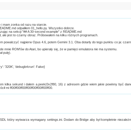
ge i mam zonka od razu na starcie.
 README.md odpaliłem 01_hello.py. Wszystko dobrze.
bazując na sekcji "## A 30-second example" z README.md
ył, ale jest to czarny obraz. Próbowałem na kilku różnych programach.
załem powalczyć najpierw Opus 4.6, potem Gemini 3.1. Oba dotarły do tego punktu co ja: czar
 ode mnie ROM'ów do Atari, bo upierały się, że w pamięci emulatora nie ma systemu.
ł pulę).
ry': '320K', 'debugbrkrun': False}
m kilka sekund i dałem a.peek(0x2f80, 16) z adresem gdzie wiem jakie powinny być dan
cił mi ff00ff00ff00ff00ff00ff00ff00ff00.
SDL który wytwarza wymagany settings.ini. Dodam do Bridge aby był kompletnie niezależ