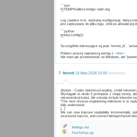
```text
%TEMP%\altirra-bridge-<pid>.log
```
Log zawiera m.in. wybraną konfigurację, faktyczn
jest zapisywany do pliku logu. Jeśli po aktualizacji
```python
print(a.config())
```
Szczególnie interesujące są pola `kernel_id`, `actua
Pobierz proszę najnowszą wersję z
->link<-
Nie mam jak przetestować na Windows, ale "powinn
7
:
ilmenit
16 May 2026 10:00
zmieniony
@zbyti - Codex dokończył analizę, zrobił rekonstru
Wymagało to około 5 promptów z mojej strony, ab
rekonstrukcji kodu). Ale szkoda mi było tokenów na
"The next reverse-engineering milestone is to rep
fully understood.
[...]
We can now improve readability incrementally: spli
structured macros, and convert bitmap/charset block
findings.md
FiveToFive.zip