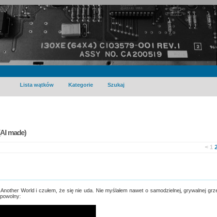
Lista wątków
Kategorie
Szukaj
AI made)
<
1
nother World i czułem, że się nie uda. Nie myślałem nawet o samodzielnej, grywalnej grz
 powolny: