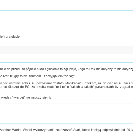
e:) gratulacje
jdzie do przodu to pójdzie a kto zgłupienie to zgłupieje, kogo to i tak nie dotyczy to nie dotycz
e Atari tej gry to nie skumam - za wyjątkiem "da się".
snąć ostatnie soki z A8 pozostanie "ostatni Mohikanin" - czekam, aż do gier na A8 zaczn
 nie śledzę) do PC, że trzeba mieć "to i to" o "takich a takich" parametrach by zagrać 
z wiedzy "twardej" nie nauczy się nic.
 Another World. Wnosi wykorzystanie rozszerzeń Atari, które istnieją odpowiednio od 20 l