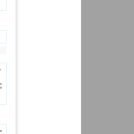
y.
ie
na
at