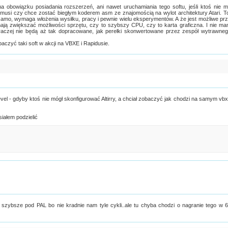
 obowiązku posiadania rozszerzeń, ani nawet uruchamiania tego softu, jeśli ktoś nie 
) musi czy chce zostać biegłym koderem asm ze znajomością na wylot architektury Atari. T
 samo, wymaga włożenia wysiłku, pracy i pewnie wielu eksperymentów. A że jest możliwe pr
ją zwiększać możliwości sprzętu, czy to szybszy CPU, czy to karta graficzna. I nie m
raczej nie będą aż tak dopracowane, jak perełki skonwertowane przez zespół wytrawne
aczyć taki soft w akcji na VBXE i Rapidusie.
vel - gdyby ktoś nie mógł skonfigurować Altirry, a chciał zobaczyć jak chodzi na samym vb
iałem podzielić
 szybsze pod PAL bo nie kradnie nam tyle cykli..ale tu chyba chodzi o nagranie tego w 