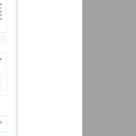
ma
o,
zy
am
go
xe
60