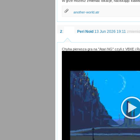
W grze możesz zmieniać lokacje, naciskając klawi
another-world.atr
2
:
Peri Noid
13 Jun 2026 19:11
zmieni
Chyba pierwsza gra na "Atari NG" czyli z VBXE i 