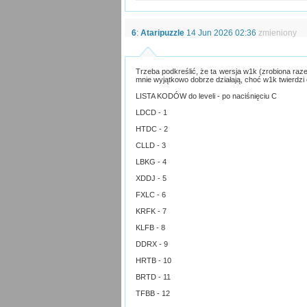
6
:
Ataripuzzle
14 Jun 2026 02:36
zmieniony
Trzeba podkreślić, że ta wersja w1k (zrobiona razem
mnie wyjątkowo dobrze działają, choć w1k twierdzi 
LISTA KODÓW do leveli - po naciśnięciu C
LDCD - 1
HTDC - 2
CLLD - 3
LBKG - 4
XDDJ - 5
FXLC - 6
KRFK - 7
KLFB - 8
DDRX - 9
HRTB - 10
BRTD - 11
TFBB - 12