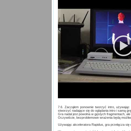
7.6. Zacząłem ponownie tworzyć intro, używając Py
stworzyć nadające się do oglądania intro i samą grę
Gra nadal jest powolna w gęstych fragmentach, ale 
Oczywiście, bezproblemowe wrażenia będą możliwe
Używając akceleratora Rapidus, gra przełącza się 