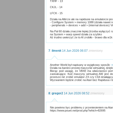
TXHF - 13
CKJL - 14
LFCK - 15
Działa na Altirrze ale na rapidusie na emulatorze je
- Configure System > memory 1088 (działa nawet 
- peripherals > devices > add > (internal devices)
Na Pal 60 działa znacznie lepiej (trzeba wyłączyć r
na System > warp speed działa za szybko
Aż trudno uwierzyć że to AI zrobiło - brawo dla w1k
7
:
ilmenit
14 Jun 2026 06:07
zmieniony
Another World był napisany w wyjątkowy sposób
->
Działa na bardzo prostej maszynie wirtualnej, dzię
Biorąc pod uwagę, że VBXE ma właściwości poma
zaskakujące. Kod maszyny wirtualnej AW jest d
prostsze niż zrobić emulator ZX czy C64 działający
Wyzwaniem będzie zrobić na Atari bez Rapidusa i 
8
:
gregor2
14 Jun 2026 08:52
zmieniony
Nie powinno byc problemu z przeniesieniem na Atari 
https://www.pouet.net/prod.php?which=82695