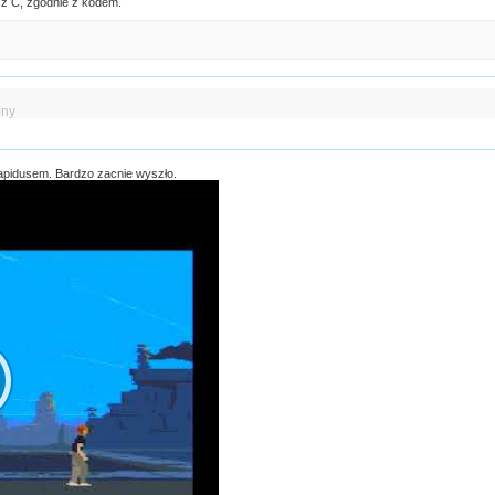
sz C, zgodnie z kodem.
ony
Rapidusem. Bardzo zacnie wyszło.