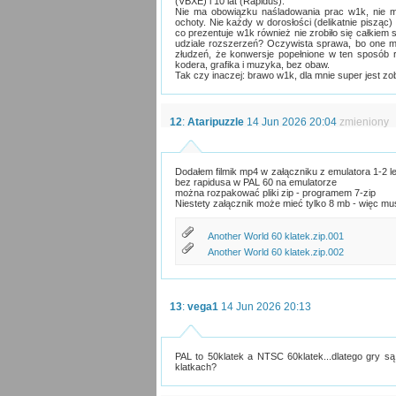
(VBXE) i 10 lat (Rapidus).
Nie ma obowiązku naśladowania prac w1k, nie ma
ochoty. Nie każdy w dorosłości (delikatnie pisząc
co prezentuje w1k również nie zrobiło się całkiem
udziale rozszerzeń? Oczywista sprawa, bo one ma
złudzeń, że konwersje popełnione w ten sposób 
kodera, grafika i muzyka, bez obaw.
Tak czy inaczej: brawo w1k, dla mnie super jest zob
12
:
Ataripuzzle
14 Jun 2026 20:04
zmieniony
Dodałem filmik mp4 w załączniku z emulatora 1-2 le
bez rapidusa w PAL 60 na emulatorze
można rozpakować pliki zip - programem 7-zip
Niestety załącznik może mieć tylko 8 mb - więc mus
Another World 60 klatek.zip.001
Another World 60 klatek.zip.002
13
:
vega1
14 Jun 2026 20:13
PAL to 50klatek a NTSC 60klatek...dlatego gry są
klatkach?