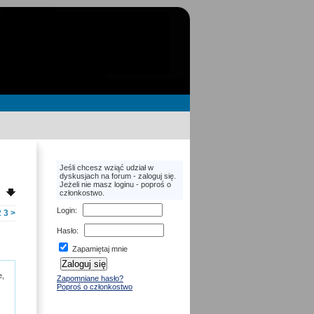
Jeśli chcesz wziąć udział w
dyskusjach na forum - zaloguj się.
Jeżeli nie masz loginu - poproś o
członkostwo.
Login
:
2
3
>
Hasło
:
Zapamiętaj mnie
e,
Zapomniane hasło?
Poproś o członkostwo