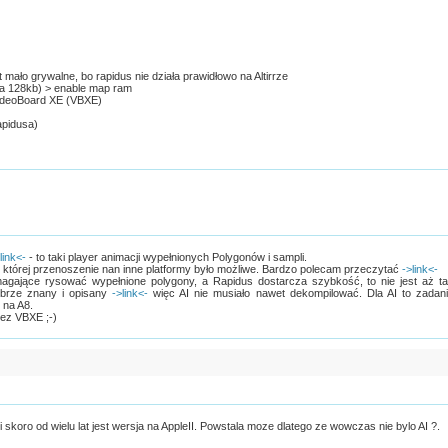
st mało grywalne, bo rapidus nie działa prawidłowo na Altirrze
na 128kb) > enable map ram
 VideoBoard XE (VBXE)
apidusa)
link<-
- to taki player animacji wypełnionych Polygonów i sampli.
ki której przenoszenie nan inne platformy było możliwe. Bardzo polecam przeczytać
->link<-
gające rysować wypełnione polygony, a Rapidus dostarcza szybkość, to nie jest aż t
obrze znany i opisany
->link<-
więc AI nie musiało nawet dekompilować. Dla AI to zadan
 na A8.
bez VBXE ;-)
skoro od wielu lat jest wersja na AppleII. Powstala moze dlatego ze wowczas nie bylo AI ?.