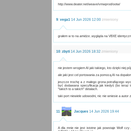
http://www.deater.net/weave/vmwprod/ootw/
9
:
vega1
14 Jun 2026 12:00
zmieniony
grałem w to na amidze..wygląda na VBXE identyczni
10
:
zbyti
14 Jun 2026 18:32
zmieniony
nie jestem wrogiem AI jaki takiego, kto dzięki niej pó
ale jaki jest cel portowania za pomocą AI na dopalon
jeszcze trochę a z małego grona potrafiącego wyci
być dodawana specyfikacja jak kiedyś (bo teraz to
"takich to a takich" detalach.
taki port niewiele udowodni, nic nie wniesie a autor 
11
:
Jacques
14 Jun 2026 19:44
A dla mnie nie jest istotne jak powstaje Wolf czy