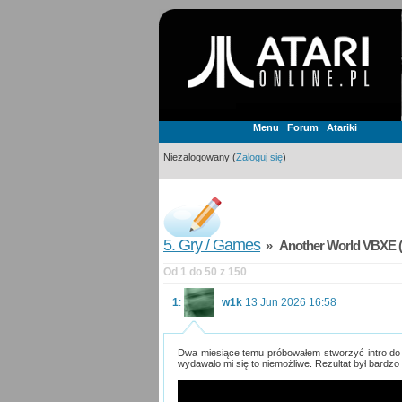
Menu
Forum
Atariki
Niezalogowany (
Zaloguj się
)
5. Gry / Games
» Another World VBXE (
Od 1 do 50 z 150
1
:
w1k
13 Jun 2026 16:58
Dwa miesiące temu próbowałem stworzyć intro do A
wydawało mi się to niemożliwe. Rezultat był bardzo