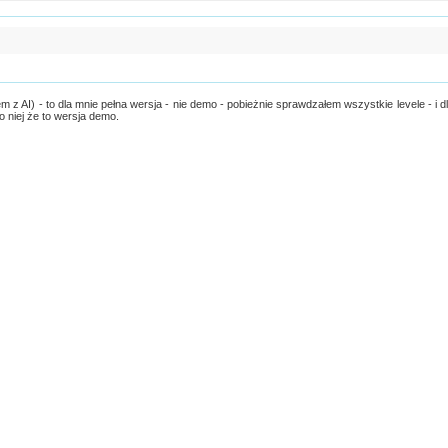
 z AI) - to dla mnie pełna wersja - nie demo - pobieżnie sprawdzałem wszystkie levele - i d
o niej że to wersja demo.