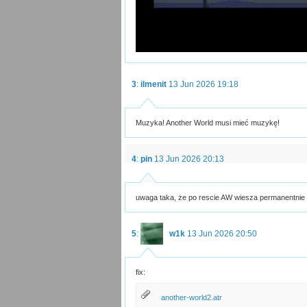
3
:
ilmenit
13 Jun 2026 19:18
Muzyka! Another World musi mieć muzykę!
4
:
pin
13 Jun 2026 20:13
uwaga taka, że po rescie AW wiesza permanentnie
5
:
w1k
13 Jun 2026 20:50
fix:
another-world2.atr