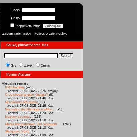
Login:
Hasło:
Zapamiętaj mnie
Zapomniane hasło?
Poproś o członkostwo
Szukaj plików/Search files
Gry
Użytki
Dema
Forum Atarum
Aktualne tematy
RMT hacking
(470)
ostatni: 07-08-2026 22:25, emkay
O co chodzi w grze Kasiarz?
(8)
ostatni: 07-08-2026 21:46, Kaz
Uprościłem Starquake
(17)
ostatni: 07-08-2026 21:26, Kaz
Narzędzie do ditheringu na Atari ...
(28)
ostatni: 07-08-2026 21:23, Kaz
Muzycy scenowi...
(135)
ostatni: 07-08-2026 21:18, Kaz
Studio komputerowe The Marauder -...
(251)
ostatni: 07-08-2026 21:10, Kaz
Starquake VBXE
(17)
ostatni: 07-08-2026 21:09, Kaz