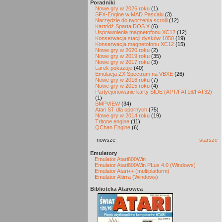
Poradniki
Nowe gry w 2026 roku
(1)
SFX-Engine w MAD Pascalu
(3)
Narzędzie do tworzenia scrolli
(12)
Kartridż Sparta DOS X
(6)
Usprawnienia magnetofonu XC12
(12)
Konserwacja stacji dysków 1050
(19)
Konserwacja magnetofonu XC12
(15)
Nowe gry w 2020 roku
(2)
Nowe gry w 2019 roku
(35)
Nowe gry w 2017 roku
(3)
Larek pokazuje
(40)
Emulacja ZX Spectrum na VBXE
(26)
Nowe gry w 2016 roku
(7)
Nowe gry w 2015 roku
(4)
Partycjonowanie karty SIDE (APT/FAT16/FAT32)
(1)
BMPVIEW
(34)
Atari ST dla opornych
(75)
Nowe gry w 2014 roku
(19)
Tritone engine
(11)
QChan Engine
(6)
nowsze
starsze
Emulatory
Emulator Atari800Win
Emulator Atari800Win PLus 4.0 (Windows)
Emulator Atari++ (multiplatform)
Emulator Altirra (Windows)
Biblioteka Atarowca