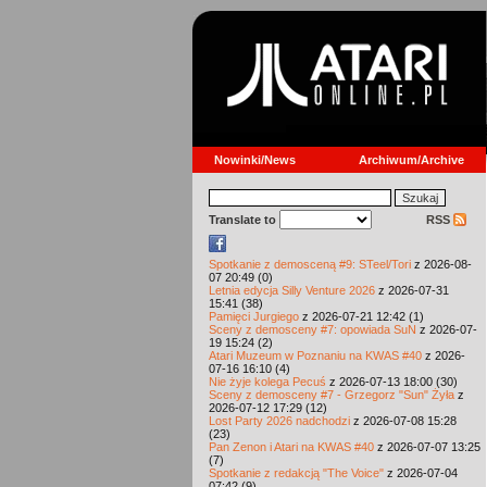
Nowinki/News
Archiwum/Archive
Translate to
RSS
Spotkanie z demosceną #9: STeel/Tori
z 2026-08-
07 20:49 (0)
Letnia edycja Silly Venture 2026
z 2026-07-31
15:41 (38)
Pamięci Jurgiego
z 2026-07-21 12:42 (1)
Sceny z demosceny #7: opowiada SuN
z 2026-07-
19 15:24 (2)
Atari Muzeum w Poznaniu na KWAS #40
z 2026-
07-16 16:10 (4)
Nie żyje kolega Pecuś
z 2026-07-13 18:00 (30)
Sceny z demosceny #7 - Grzegorz "Sun" Żyła
z
2026-07-12 17:29 (12)
Lost Party 2026 nadchodzi
z 2026-07-08 15:28
(23)
Pan Zenon i Atari na KWAS #40
z 2026-07-07 13:25
(7)
Spotkanie z redakcją "The Voice"
z 2026-07-04
07:42 (9)