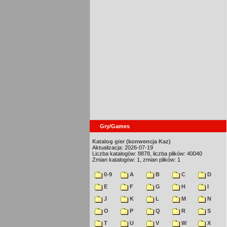
Gry/Games
Katalog gier (konwencja Kaz)
Aktualizacja: 2026-07-19
Liczba katalogów: 8878, liczba plików: 40040
Zmian katalogów: 1, zmian plików: 1
0-9
A
B
C
D
E
F
G
H
I
J
K
L
M
N
O
P
Q
R
S
T
U
V
W
X