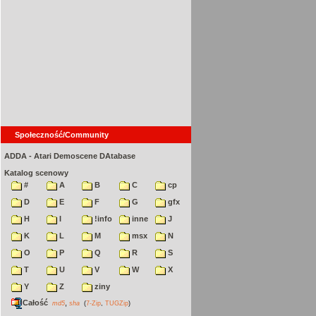
Społeczność/Community
ADDA - Atari Demoscene DAtabase
Katalog scenowy
#
A
B
C
cp
D
E
F
G
gfx
H
I
!info
inne
J
K
L
M
msx
N
O
P
Q
R
S
T
U
V
W
X
Y
Z
ziny
Całość
,
md5
sha
(
7-Zip
,
TUGZip
)