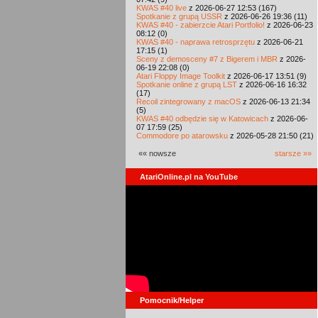
KWAS #40 live
z 2026-06-27 12:53 (167)
Spotkanie z grupą USSR
z 2026-06-26 19:36 (11)
KWAS #40 - zabierzcie Atari Portfolio!
z 2026-06-23
08:12 (0)
KWAS #40 - naprawa retrosprzętu
z 2026-06-21
17:15 (1)
Sceny z demosceny #7 z Bigerem i MBR
z 2026-
06-19 22:08 (0)
Atari Floppy Image Toolkit
z 2026-06-17 13:51 (9)
Spotkanie online z grupą LST
z 2026-06-16 16:32
(17)
Recoil zintegrowany z macOS
z 2026-06-13 21:34
(5)
KWAS #40 odbędzie się w Katowicach
z 2026-06-
07 17:59 (25)
Commodore po atarowsku
z 2026-05-28 21:50 (21)
«« nowsze
starsze »»
AtariOnline.pl na YouTube
Pomocnik/Helper