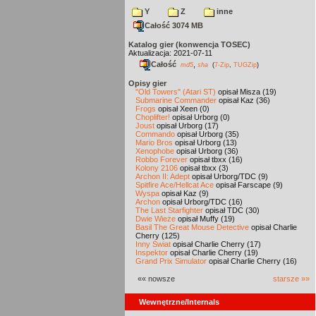
Y
Z
inne
Całość 3074 MB
Katalog gier (konwencja TOSEC)
Aktualizacja: 2021-07-11
Całość
,
md5
sha
(
7-Zip
,
TUGZip
)
Opisy gier
"Old Towers" (Atari ST)
opisał Misza (19)
Submarine Commander
opisał Kaz (36)
Frogs
opisał Xeen (0)
Choplifter!
opisał Urborg (0)
Joust
opisał Urborg (17)
Commando
opisał Urborg (35)
Mario Bros
opisał Urborg (13)
Xenophobe
opisał Urborg (36)
Robbo Forever
opisał tbxx (16)
Kolony 2106
opisał tbxx (3)
Archon II: Adept
opisał Urborg/TDC (9)
Spitfire Ace/Hellcat Ace
opisał Farscape (9)
Wyspa
opisał Kaz (9)
Archon
opisał Urborg/TDC (16)
The Last Starfighter
opisał TDC (30)
Dwie Wieże
opisał Muffy (19)
Basil The Great Mouse Detective
opisał Charlie
Cherry (125)
Inny Świat
opisał Charlie Cherry (17)
Inspektor
opisał Charlie Cherry (19)
Grand Prix Simulator
opisał Charlie Cherry (16)
«« nowsze
starsze »»
Wewnętrzne/Internals