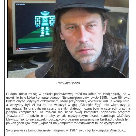
Romuald Bacza
Cudem, udało mi się w szkole podstawowej trafić na kółko do innej szkoły, bo w
mojej nie było kółka komputerowego. Nie pamiętam daty, około 1985, może 86 roku.
Byłem chyba jedynym człowiekiem, który przychodził, wyrzucał ludzi z komputera,
a wszyscy byli źli na to, bo walczyli w grę „Chuckie Egg”, nie wiem czy ją
pamiętasz. Ta gra była na cztery liczniki, dlatego można było w czterech grać na
jednym komputerze. Ja miałem dla siebie swój komputer, napisałem program
„Klawiatura”, chodziło o to aby w jak najszybszym czasie nacisnąć właściwy
klawisz. Tak to się zaczęło, początkowo pisałem programy na kartkach, chodziłem
po kolegach i jak mnie „wpuścili na komputer" to testowałem to, co wymyśliłem.
Swój pierwszy komputer miałem dopiero w 1987 roku i był to komputer Atari 65XE.