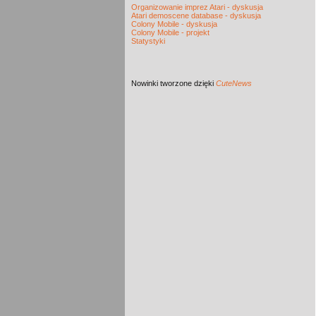
Organizowanie imprez Atari - dyskusja
Atari demoscene database - dyskusja
Colony Mobile - dyskusja
Colony Mobile - projekt
Statystyki
Nowinki
tworzone dzięki
CuteNews