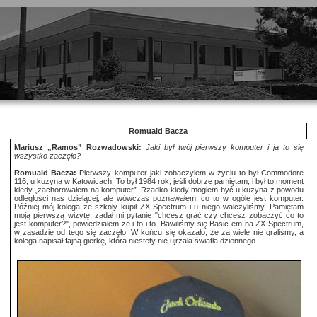
Romuald Bacza
Mariusz „Ramos” Rozwadowski:
Jaki był twój pierwszy komputer i ja to się
wszystko zaczęło?
Romuald Bacza:
Pierwszy komputer jaki zobaczyłem w życiu to był Commodore
116, u kuzyna w Katowicach. To był 1984 rok, jeśli dobrze pamiętam, i był to moment
kiedy „zachorowałem na komputer”. Rzadko kiedy mogłem być u kuzyna z powodu
odległości nas dzielącej, ale wówczas poznawałem, co to w ogóle jest komputer.
Później mój kolega ze szkoły kupił ZX Spectrum i u niego walczyliśmy. Pamiętam
moją pierwszą wizytę, zadał mi pytanie "chcesz grać czy chcesz zobaczyć co to
jest komputer?", powiedziałem że i to i to. Bawiliśmy się Basic-em na ZX Spectrum,
w zasadzie od tego się zaczęło. W końcu się okazało, że za wiele nie graliśmy, a
kolega napisał fajną gierkę, która niestety nie ujrzała światła dziennego.