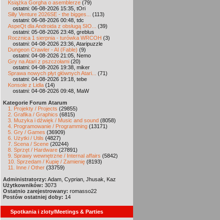
Książka Gorgha o asemblerze
(79)
ostatni: 06-08-2026 15:35, tOri
Silly Venture 2026SE - the bigges...
(113)
ostatni: 06-08-2026 00:48, tdc
AspeQt dla Androida z obsługą SIO...
(39)
ostatni: 05-08-2026 23:48, greblus
Rocznica 1 sierpnia - turówka WRCOH
(3)
ostatni: 04-08-2026 23:36, Ataripuzzle
Dungeon Crawler - AI (Fable)
(9)
ostatni: 04-08-2026 21:05, Nemo
Gry na Atari z pszczołami
(20)
ostatni: 04-08-2026 19:38, miker
Sprawa nowych płyt głównych Atari...
(71)
ostatni: 04-08-2026 19:18, tebe
Konsole z Lidla
(14)
ostatni: 04-08-2026 09:48, MaW
Kategorie Forum Atarum
1. Projekty / Projects
(29855)
2. Grafika / Graphics
(6815)
3. Muzyka i dźwięk / Music and sound
(8058)
4. Programowanie / Programming
(13171)
5. Gry / Games
(36909)
6. Użytki / Utils
(4827)
7. Scena / Scene
(20244)
8. Sprzęt / Hardware
(27891)
9. Sprawy wewnętrzne / Internal affairs
(5842)
10. Sprzedam / Kupię / Zamienię
(8193)
11. Inne / Other
(33759)
Administratorzy:
Adam, Cyprian, Jhusak, Kaz
Użytkowników:
3073
Ostatnio zarejestrowany:
romasso22
Postów ostatniej doby:
14
Spotkania i zloty/Meetings & Parties