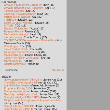
Rozmawiali
Wywiad z Mariuszem Jaroszem
i Kaz (16)
Wywiad Dracona z Mr. Bacardim
i Kaz (16)
Tomasz Dajczak
i Kaz (22)
Lech Bąk i "Świat Młodych"
i Kaz (26)
Michał "Mike" Jaskuła
i Kaz (30)
F#READY
i Dracon (22)
Daniel „Arctus” Kowalski
i Dracon (25)
KATOD
i TDC (15)
Mariusz Wojcieszek
i "Adam" (17)
Romuald Bacza
i Ramos (16)
Śledzenie Amentesa
i Larek (9)
Leszek Łuciów
i Charlie Cherry (17)
TO JUŻ ZA TOBĄ: rozmowa z Bobem Pape
i cpt.
Misumaru Tenchi (39)
Rob Jaeger
i Emu (53)
Jacek "Tabu" Grad
i Dracon (0)
Alexander "Koma" Schön
i Kaz (0)
Maciej Ślifirczyk
i Charlie Cherry (0)
Jarek "Odyniec1" Wyszyński
i Kaz (0)
Marek Bojarski
i Kaz (0)
Olgierd Niemyjski
i Ramos (0)
«« nowsze
starsze »»
Stragan
Nowe, pojemniejsze RAM-Carty
oferuje Kaz (21)
"mouSTer" czyli myszka ST
oferuje Kaz (30)
Atari USBJoy Adapter
oferuje Jakub Husak (0)
Programy: Kolony 2106
oferuje Kaz (7)
Sprzęt: rozszerzenia
oferuje Lotharek (399)
Gadżety: naklejki, pocztówki
oferuje Sikor (11)
Sprzęt: cartridge RAM-CART
oferuje Zenon (7)
Miejsce na drobne ogłoszenia kupna/sprzedaży
oferuje Kaz (58)
Sprzęt: interfejs SIO2IDE
oferuje Piguła (3)
Sprzęt: interfejs SIO2SD
oferuje Piguła (115)