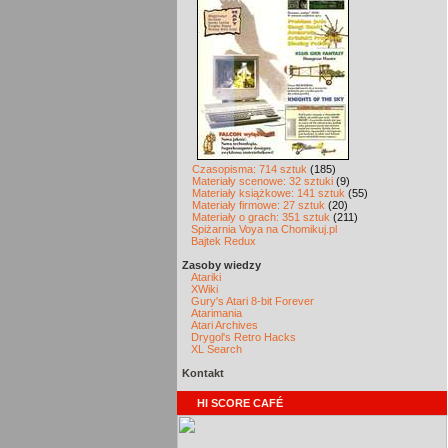
Czasopisma: 714 sztuk
(185)
Materiały scenowe: 32 sztuki
(9)
Materiały książkowe: 141 sztuk
(55)
Materiały firmowe: 27 sztuk
(20)
Materiały o grach: 351 sztuk
(211)
Spiżarnia Voya na Chomikuj.pl
Bajtek Redux
Zasoby wiedzy
Atariki
XWiki
Gury's Atari 8-bit Forever
Atarimania
Atari Archives
Drygol's Retro Hacks
XL Search
Kontakt
HI SCORE CAFÉ