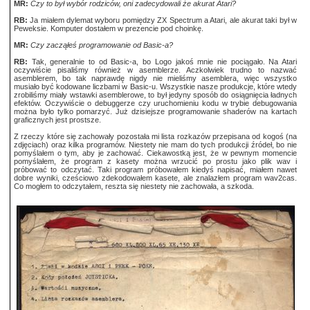
MR:
Czy to był wybór rodziców, oni zadecydowali że akurat Atari?
RB:
Ja miałem dylemat wyboru pomiędzy ZX Spectrum a Atari, ale akurat taki był w
Peweksie. Komputer dostałem w prezencie pod choinkę.
MR:
Czy zacząłeś programowanie od Basic-a?
RB:
Tak, generalnie to od Basic-a, bo Logo jakoś mnie nie pociągało. Na Atari
oczywiście pisaliśmy również w asemblerze. Aczkolwiek trudno to nazwać
asemblerem, bo tak naprawdę nigdy nie mieliśmy asemblera, więc wszystko
musiało być kodowane liczbami w Basic-u. Wszystkie nasze produkcje, które wtedy
zrobiliśmy miały wstawki asemblerowe, to był jedyny sposób do osiągnięcia ładnych
efektów. Oczywiście o debuggerze czy uruchomieniu kodu w trybie debugowania
można było tylko pomarzyć. Już dzisiejsze programowanie shaderów na kartach
graficznych jest prostsze.
Z rzeczy które się zachowały pozostała mi lista rozkazów przepisana od kogoś (na
zdjęciach) oraz kilka programów. Niestety nie mam do tych produkcji źródeł, bo nie
pomyślałem o tym, aby je zachować. Ciekawostką jest, że w pewnym momencie
pomyślałem, że program z kasety można wrzucić po prostu jako plik wav i
próbować to odczytać. Taki program próbowałem kiedyś napisać, miałem nawet
dobre wyniki, cześciowo zdekodowałem kasete, ale znalazłem program wav2cas.
Co mogłem to odczytałem, reszta się niestety nie zachowała, a szkoda.