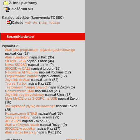
Z. Inne platformy
Całość 908 MB
Katalog użytków (konwencja TOSEC)
Całość
,
md5
sha
(
7-Zip
,
TUGZip
)
Sprzęt/Hardware
Wynalazki
Atari jako programator pojazdu gąsienicowego
napisał Kaz (17)
Atari i Bluetooth
napisał Kaz (35)
SIO2PC-USB
napisał Larek (46)
Nowe SIO2SD
napisał Larek (0)
SIO2SD w CA12
napisał Urborg (15)
Ratowanie ATMEL-ów
napisał Yoohaas (12)
Projektowanie cartów
napisał Zenon (12)
Joystick do Atari
napisał Larek (54)
Tygrys Turbo
napisał Kaz (13)
Testowałem "Simple Stereo"
napisał Zaxon (5)
Rozszerzenie 1MB
napisał Asal (21)
Joystick trzyprzyciskowy
napisał Sikor (18)
Moje MyIDE oraz SIO2PC na USB
napisał Zaxon
(16)
Jak wykonać płytkę drukowaną?
napisał Zaxon
(28)
Rozszerzenie 576kB
napisał Asal (36)
Soczyste kolory
napisał scalak (29)
XEGS Box
napisał Zaxon (13)
Atari w różnych rolach
napisał Różyk (9)
SIO2IDE w pudełku
napisał Kaz (27)
Atari steruje tokarką
napisał Kaz (15)