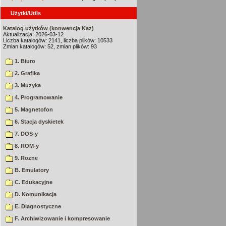
Użytki/Utils
Katalog użytków (konwencja Kaz)
Aktualizacja: 2026-03-12
Liczba katalogów: 2141, liczba plików: 10533
Zmian katalogów: 52, zmian plików: 93
1. Biuro
2. Grafika
3. Muzyka
4. Programowanie
5. Magnetofon
6. Stacja dyskietek
7. DOS-y
8. ROM-y
9. Rozne
B. Emulatory
C. Edukacyjne
D. Komunikacja
E. Diagnostyczne
F. Archiwizowanie i kompresowanie