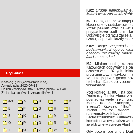
Kaz:
Drugie najpopularnie
Miałeś wówczas wokół siebi
MJ:
Pamiętam, że w mojej k
klasie szkoły podstawowej) b
Przez pewien czas nawet n
przypadkowo padł temat kom
Oczywiście od razu zaczęła 
czasu już prawie każdy mia
Kaz:
Twoje znajomości 
podstawówki. Z tego co wiem
osobami jak choćby Tomek L
Jak ich poznałeś?
MJ:
Miałem trochę szczę
Katowicach odbywały się on
czasem wiele różnych ciekaw
Gry/Games
programistów, muzyków i g
Właśnie poprzez giełdy po
Liebicha. Darek potrzebowa
Katalog gier (konwencja Kaz)
współpraca.
Aktualizacja: 2026-07-19
Liczba katalogów: 8878, liczba plików: 40040
Pod koniec lat 80. i na poc
Zmian katalogów: 1, zmian plików: 1
Darka czy Tomka. Akurat z ni
poznać też wiele innych ws
0-9
A
B
C
D
Marek "Konop" Konopka, D
Bronxa"), Krzysztof "Thor"
E
F
G
H
I
Michał "Muro" Widera
najsympatyczniejszych i na
J
K
L
M
N
Bartosz "Bartman" Kalinowski
komodorowców, a także wiele 
O
P
Q
R
S
są aktywne w świecie Atari!
T
U
V
W
X
Gdy potem robiliśmy z Dark