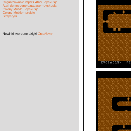
Organizowanie imprez Atari - dyskusja
Atari demoscene database - dyskusja
Colony Mobile - dyskusja
Colony Mobile - projekt
Statystyki
Nowinki
tworzone dzięki
CuteNews