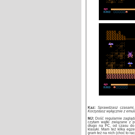
Kaz:
Sprawdzasz czasami, 
Korzystasz wyłącznie z emul
MJ:
Dość regularnie zagląd
czytam wątki związane z 
długo na PC, od czasu do
klasyki. Mam też kilka egz
gram też na nich (choć to ra