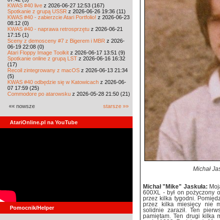
KWAS #40 live
z 2026-06-27 12:53 (167)
Spotkanie z grupą USSR
z 2026-06-26 19:36 (11)
KWAS #40 - zabierzcie Atari Portfolio!
z 2026-06-23
08:12 (0)
KWAS #40 - naprawa retrosprzętu
z 2026-06-21
17:15 (1)
Sceny z demosceny #7 z Bigerem i MBR
z 2026-
06-19 22:08 (0)
Atari Floppy Image Toolkit
z 2026-06-17 13:51 (9)
Spotkanie online z grupą LST
z 2026-06-16 16:32
(17)
Recoil zintegrowany z macOS
z 2026-06-13 21:34
(5)
KWAS #40 odbędzie się w Katowicach
z 2026-06-
07 17:59 (25)
Commodore po atarowsku
z 2026-05-28 21:50 (21)
«« nowsze
starsze »»
AtariOnline.pl na YouTube
Michał Ja
Michał "Mike" Jaskuła:
Moj
600XL - był on pożyczony 
przez kilka tygodni. Pomię
przez kilka miesięcy nie
Pomocnik/Helper
solidnie zaraził. Ten pier
pamiętam. Ten drugi kilka m