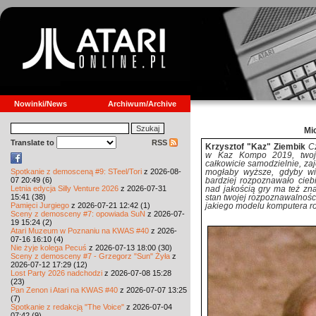
Nowinki/News
Archiwum/Archive
Mi
Translate to
RSS
Krzysztof "Kaz" Ziembik
Cz
w Kaz Kompo 2019, twoj
całkowicie samodzielnie, zaj
Spotkanie z demosceną #9: STeel/Tori
z 2026-08-
mogłaby wyższe, gdyby wi
07 20:49 (6)
bardziej rozpoznawało cieb
Letnia edycja Silly Venture 2026
z 2026-07-31
nad jakością gry ma też zn
15:41 (38)
stan twojej rozpoznawalnośc
Pamięci Jurgiego
z 2026-07-21 12:42 (1)
jakiego modelu komputera ro
Sceny z demosceny #7: opowiada SuN
z 2026-07-
19 15:24 (2)
Atari Muzeum w Poznaniu na KWAS #40
z 2026-
07-16 16:10 (4)
Nie żyje kolega Pecuś
z 2026-07-13 18:00 (30)
Sceny z demosceny #7 - Grzegorz "Sun" Żyła
z
2026-07-12 17:29 (12)
Lost Party 2026 nadchodzi
z 2026-07-08 15:28
(23)
Pan Zenon i Atari na KWAS #40
z 2026-07-07 13:25
(7)
Spotkanie z redakcją "The Voice"
z 2026-07-04
07:42 (9)