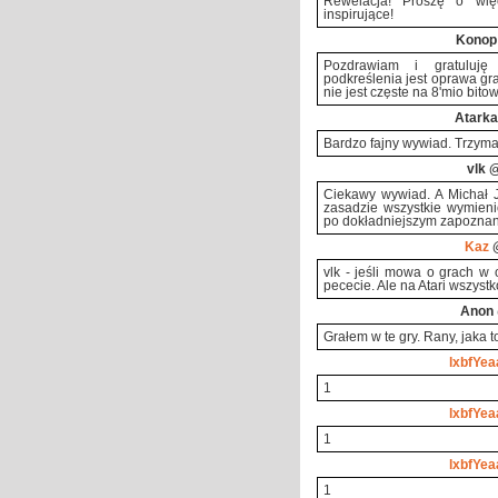
Rewelacja! Proszę o wi
inspirujące!
Konop
Pozdrawiam i gratuluję
podkreślenia jest oprawa gra
nie jest częste na 8'mio bitow
Atarka
Bardzo fajny wywiad. Trzyma
vlk
@
Ciekawy wywiad. A Michał 
zasadzie wszystkie wymieni
po dokładniejszym zapoznaniu
Kaz
@
vlk - jeśli mowa o grach w 
pececie. Ale na Atari wszyst
Anon
Grałem w te gry. Rany, jaka to
lxbfYea
1
lxbfYea
1
lxbfYea
1