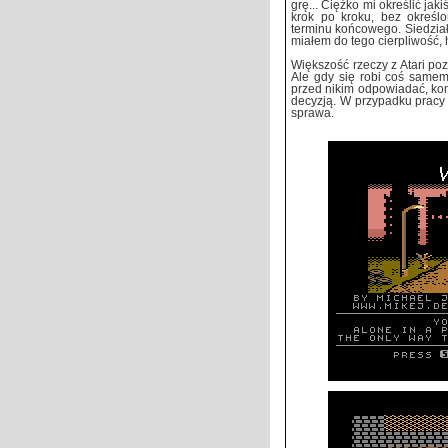
grę... Ciężko mi określić ja
krok po kroku, bez określ
terminu końcowego. Siedział
miałem do tego cierpliwość,
Większość rzeczy z Atari po
Ale gdy się robi coś samem
przed nikim odpowiadać, kom
decyzją. W przypadku pracy 
sprawa.