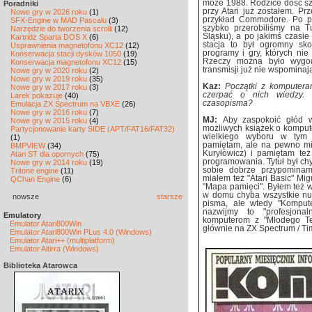
może 1988. Rodzice dość sz
Poradniki
przy Atari już zostałem. P
Nowe gry w 2026 roku
(1)
przykład Commodore. Po pr
SFX-Engine w MAD Pascalu
(3)
szybko przerobiliśmy na T
Narzędzie do tworzenia scrolli
(12)
Śląsku), a po jakimś czasi
Kartridż Sparta DOS X
(6)
stacja to był ogromny sk
Usprawnienia magnetofonu XC12
(12)
programy i gry, których nie
Konserwacja stacji dysków 1050
(19)
Rzeczy można było wygod
Konserwacja magnetofonu XC12
(15)
transmisji już nie wspominaj
Nowe gry w 2020 roku
(2)
Nowe gry w 2019 roku
(35)
Kaz:
Początki z komputera
Nowe gry w 2017 roku
(3)
czerpać o nich wiedzy. T
Larek pokazuje
(40)
czasopisma?
Emulacja ZX Spectrum na VBXE
(26)
Nowe gry w 2016 roku
(7)
MJ:
Aby zaspokoić głód w
Nowe gry w 2015 roku
(4)
możliwych książek o komput
Partycjonowanie karty SIDE (APT/FAT16/FAT32)
wielkiego wyboru w tym 
(1)
pamiętam, ale na pewno mi
BMPVIEW
(34)
Kuryłowicz) i pamiętam też
Atari ST dla opornych
(75)
programowania. Tytuł był chy
Nowe gry w 2014 roku
(19)
sobie dobrze przypominam
Tritone engine
(11)
miałem też "Atari Basic" Migu
QChan Engine
(6)
"Mapa pamięci". Byłem też 
w domu chyba wszystkie num
nowsze
starsze
pisma, ale wtedy "Kompute
nazwijmy to "profesjona
Emulatory
komputerom z "Młodego Tec
Emulator Atari800Win
głównie na ZX Spectrum / Ti
Emulator Atari800Win PLus 4.0 (Windows)
Emulator Atari++ (multiplatform)
Emulator Altirra (Windows)
Biblioteka Atarowca