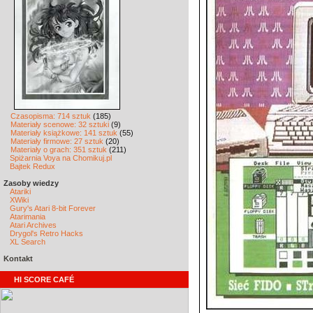
Czasopisma: 714 sztuk
(185)
Materiały scenowe: 32 sztuki
(9)
Materiały książkowe: 141 sztuk
(55)
Materiały firmowe: 27 sztuk
(20)
Materiały o grach: 351 sztuk
(211)
Spiżarnia Voya na Chomikuj.pl
Bajtek Redux
Zasoby wiedzy
Atariki
XWiki
Gury's Atari 8-bit Forever
Atarimania
Atari Archives
Drygol's Retro Hacks
XL Search
Kontakt
HI SCORE CAFÉ