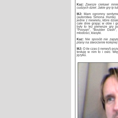
Kaz:
Zawsze ciekawi mnie,
cudzych dzieł. Jakie gry ty lu
MJ:
Mam ogromny sentymen
(autorstwa Simona Hunta). 
jedne z niewielu, które dzi
całe dnie grając w obie i 
były to też pierwsze gry j
"Pooyan", "Boulder Dash", 
młodości, klasyki.
Kaz:
Nie sposób nie zapyt
plany na stworzenie kolejnej
MJ:
O ile czas (i nerwy!) po
testuję w nim to i owo. Wi
języku.