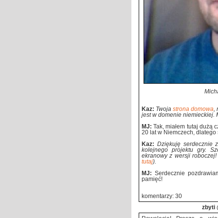
Mich
Kaz:
Twoja
strona domowa
,
jest w domenie niemieckiej
MJ:
Tak, miałem tutaj dużą 
20 lat w Niemczech, dlatego
Kaz:
Dziękuję serdecznie 
kolejnego projektu gry. Sz
ekranowy z wersji roboczej!
tutaj
).
MJ:
Serdecznie pozdrawiam
pamięć!
komentarzy: 30
zbyti