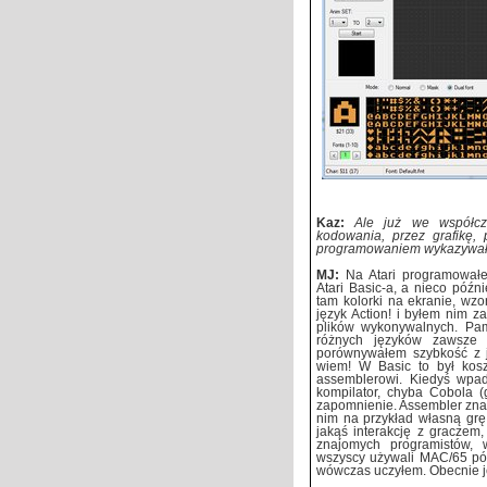
Kaz:
Ale już we współcz
kodowania, przez grafikę,
programowaniem wykazywałe
MJ:
Na Atari programowałe
Atari Basic-a, a nieco późn
tam kolorki na ekranie, wzor
język Action! i byłem nim 
plików wykonywalnych. Pa
różnych języków zawsze 
porównywałem szybkość z ja
wiem! W Basic to był kosz
assemblerowi. Kiedyś wpadł
kompilator, chyba Cobola (
zapomnienie. Assembler znałe
nim na przykład własną grę. 
jakąś interakcję z graczem,
znajomych programistów, 
wszyscy używali MAC/65 póź
wówczas uczyłem. Obecnie j