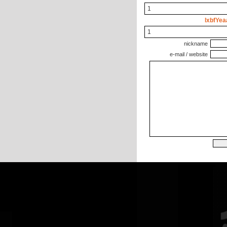
1
lxbfYea
1
nickname
e-mail / website