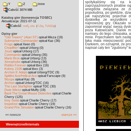
spotykaliśmy się na k
Y
Z
inne
zaprzyjaźnionych piratów ogl
anegdota związana ze zd
Całość 3074 MB
popołudnia, po giełdzie, d
jak najszybciej pojechał 
Katalog gier (konwencja TOSEC)
dyskietkę ze wszystkimi
Aktualizacja: 2021-07-11
najnowszej gry. Okazało s
Całość
,
md5
sha
(
7-Zip
,
TUGZip
)
zapomniał wyjąć swoją dyskie
poza Katowicami, Darek mi
Opisy gier
namiaru do tego chłopaka, a
"Old Towers" (Atari ST)
opisał Misza (19)
mnie. Pojechałem tam następ
Submarine Commander
opisał Kaz (36)
taka mała miejscowość pod
Frogs
opisał Xeen (0)
Darkiem, on oznajmił, że pro
Choplifter!
opisał Urborg (0)
napisał cały ten "zgubiony" 
Joust
opisał Urborg (17)
Commando
opisał Urborg (35)
Mario Bros
opisał Urborg (13)
Xenophobe
opisał Urborg (36)
Robbo Forever
opisał tbxx (16)
Kolony 2106
opisał tbxx (3)
Archon II: Adept
opisał Urborg/TDC (9)
Spitfire Ace/Hellcat Ace
opisał Farscape (9)
Wyspa
opisał Kaz (9)
Archon
opisał Urborg/TDC (16)
The Last Starfighter
opisał TDC (30)
Dwie Wieże
opisał Muffy (19)
Basil The Great Mouse Detective
opisał Charlie
Cherry (125)
Inny Świat
opisał Charlie Cherry (17)
Inspektor
opisał Charlie Cherry (19)
Grand Prix Simulator
opisał Charlie Cherry (16)
«« nowsze
starsze »»
Wewnętrzne/Internals