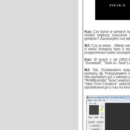
Kaz:
Czy bycie w tamtych la
miałeś większy szacunek
giełdzie? Zauważyłeś coś ta
MJ:
Czy ja wiem... Wtedy wie
A wielu kolegów było o wi
przypominam sobie szczegó
Kaz:
W grach z lat 1992-19
"Snowball", "Tank vs. Tank")
MJ:
Tak. Dostawałem wyty
wymiary, itp. Pokazywałem co
Nie pamiętam już z jakiego 
"RAMBrandta".Teraz większo
“Atari Font Creatora” autors
opublikował go u nas na fo