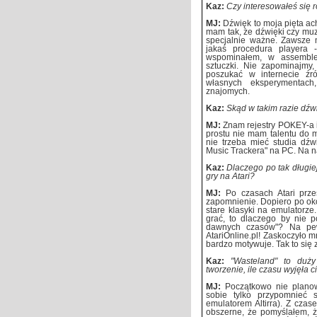
Kaz:
Czy interesowałeś się
MJ:
Dźwięk to moja pięta ach
mam tak, że dźwięki czy muz
specjalnie ważne. Zawsze 
jakaś procedura playera 
wspominałem, w assemble
sztuczki. Nie zapominajmy
poszukać w internecie źr
własnych eksperymentach
znajomych.
Kaz:
Skąd w takim razie dźw
MJ:
Znam rejestry POKEY-a i 
prostu nie mam talentu do mu
nie trzeba mieć studia dź
Music Trackera" na PC. Na n
Kaz:
Dlaczego po tak długie
gry na Atari?
MJ:
Po czasach Atari prz
zapomnienie. Dopiero po oko
stare klasyki na emulatorz
grać, to dlaczego by nie 
dawnych czasów"? Na pew
AtariOnline.pl! Zaskoczyło mn
bardzo motywuje. Tak to się 
Kaz:
"Wasteland" to duży
tworzenie, ile czasu wyjęła
MJ:
Początkowo nie plano
sobie tylko przypomnieć 
emulatorem Altirra). Z czas
obszerne, że pomyślałem, ż