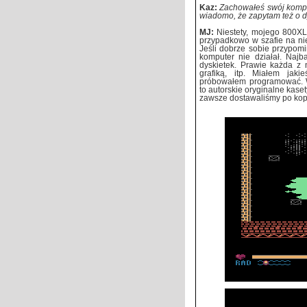
Kaz:
Zachowałeś swój kompu
wiadomo, że zapytam też o dy
MJ:
Niestety, mojego 800X
przypadkowo w szafie na nieg
Jeśli dobrze sobie przypomin
komputer nie działał. Najb
dyskietek. Prawie każda z 
grafiką, itp. Miałem jak
próbowałem programować. W
to autorskie oryginalne kaset
zawsze dostawaliśmy po kopi