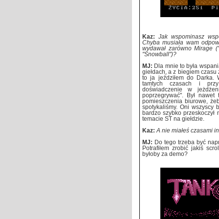
Kaz:
Jak wspominasz wsp
Chyba musiała wam odpowiad
wydawał zarówno Mirage ("T
"Snowball")?
MJ:
Dla mnie to była wspani
giełdach, a z biegiem czasu
to ja jeździłem do Darka.
tamtych czasach i prz
doświadczenie w jeżdżen
poprzegrywać". Był nawet 
pomieszczenia biurowe, że
spotykaliśmy. Oni wszyscy 
bardzo szybko przeskoczył n
temacie ST na giełdzie.
Kaz:
A nie miałeś czasami in
MJ:
Do tego trzeba być nap
Potrafiłem zrobić jakiś scro
byłoby za demo?