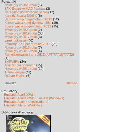
Poradniki
Nowe gry w 2026 roku
(1)
SFX-Engine w MAD Pascalu
(3)
Narzędzie do tworzenia scrolli
(12)
Kartridż Sparta DOS X
(6)
Usprawnienia magnetofonu XC12
(12)
Konserwacja stacji dysków 1050
(19)
Konserwacja magnetofonu XC12
(15)
Nowe gry w 2020 roku
(2)
Nowe gry w 2019 roku
(35)
Nowe gry w 2017 roku
(3)
Larek pokazuje
(40)
Emulacja ZX Spectrum na VBXE
(26)
Nowe gry w 2016 roku
(7)
Nowe gry w 2015 roku
(4)
Partycjonowanie karty SIDE (APT/FAT16/FAT32)
(1)
BMPVIEW
(34)
Atari ST dla opornych
(75)
Nowe gry w 2014 roku
(19)
Tritone engine
(11)
QChan Engine
(6)
nowsze
starsze
Emulatory
Emulator Atari800Win
Emulator Atari800Win PLus 4.0 (Windows)
Emulator Atari++ (multiplatform)
Emulator Altirra (Windows)
Biblioteka Atarowca