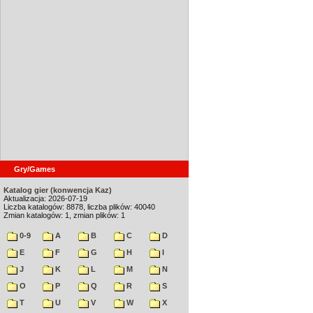
Gry/Games
Katalog gier (konwencja Kaz)
Aktualizacja: 2026-07-19
Liczba katalogów: 8878, liczba plików: 40040
Zmian katalogów: 1, zmian plików: 1
0-9
A
B
C
D
E
F
G
H
I
J
K
L
M
N
O
P
Q
R
S
T
U
V
W
X