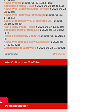
KWAS #40 live
z 2026-06-27 12:53 (167)
Spotkanie z grupą USSR
z 2026-06-26 19:36 (11)
KWAS #40 - zabierzcie Atari Portfolio!
z 2026-06-23
08:12 (0)
KWAS #40 - naprawa retrosprzętu
z 2026-06-21
17:15 (1)
Sceny z demosceny #7 z Bigerem i MBR
z 2026-
06-19 22:08 (0)
Atari Floppy Image Toolkit
z 2026-06-17 13:51 (9)
Spotkanie online z grupą LST
z 2026-06-16 16:32
(17)
Recoil zintegrowany z macOS
z 2026-06-13 21:34
(5)
KWAS #40 odbędzie się w Katowicach
z 2026-06-
07 17:59 (25)
Commodore po atarowsku
z 2026-05-28 21:50 (21)
«« nowsze
starsze »»
AtariOnline.pl na YouTube
Pomocnik/Helper