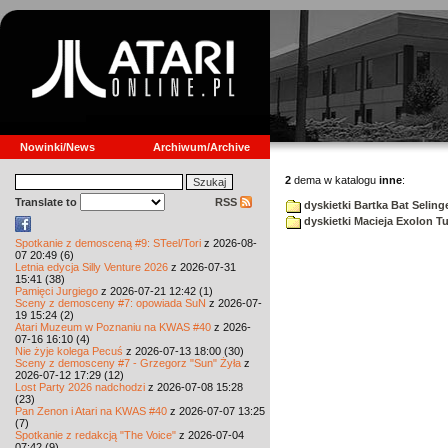
Nowinki/News
Archiwum/Archive
2
dema w katalogu
inne
:
Translate to
RSS
dyskietki Bartka Bat Seling
dyskietki Macieja Exolon T
Spotkanie z demosceną #9: STeel/Tori
z 2026-08-
07 20:49 (6)
Letnia edycja Silly Venture 2026
z 2026-07-31
15:41 (38)
Pamięci Jurgiego
z 2026-07-21 12:42 (1)
Sceny z demosceny #7: opowiada SuN
z 2026-07-
19 15:24 (2)
Atari Muzeum w Poznaniu na KWAS #40
z 2026-
07-16 16:10 (4)
Nie żyje kolega Pecuś
z 2026-07-13 18:00 (30)
Sceny z demosceny #7 - Grzegorz "Sun" Żyła
z
2026-07-12 17:29 (12)
Lost Party 2026 nadchodzi
z 2026-07-08 15:28
(23)
Pan Zenon i Atari na KWAS #40
z 2026-07-07 13:25
(7)
Spotkanie z redakcją "The Voice"
z 2026-07-04
07:42 (9)