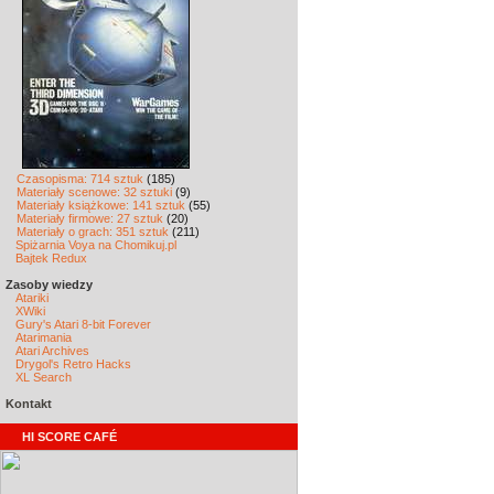
Czasopisma: 714 sztuk
(185)
Materiały scenowe: 32 sztuki
(9)
Materiały książkowe: 141 sztuk
(55)
Materiały firmowe: 27 sztuk
(20)
Materiały o grach: 351 sztuk
(211)
Spiżarnia Voya na Chomikuj.pl
Bajtek Redux
Zasoby wiedzy
Atariki
XWiki
Gury's Atari 8-bit Forever
Atarimania
Atari Archives
Drygol's Retro Hacks
XL Search
Kontakt
HI SCORE CAFÉ