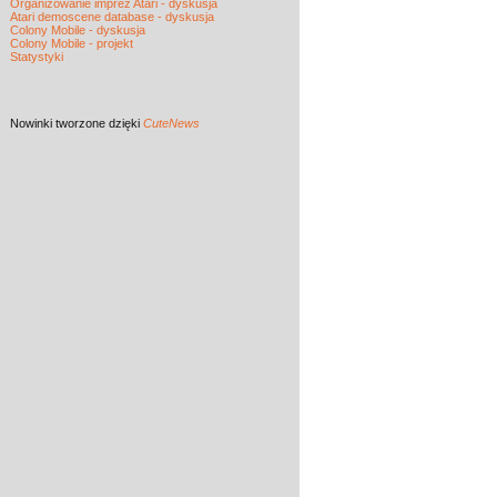
Organizowanie imprez Atari - dyskusja
Atari demoscene database - dyskusja
Colony Mobile - dyskusja
Colony Mobile - projekt
Statystyki
Nowinki
tworzone dzięki
CuteNews