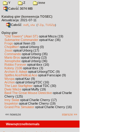
Y
Z
inne
Całość 3074 MB
Katalog gier (konwencja TOSEC)
Aktualizacja: 2021-07-11
Całość
,
md5
sha
(
7-Zip
,
TUGZip
)
Opisy gier
"Old Towers" (Atari ST)
opisał Misza (19)
Submarine Commander
opisał Kaz (36)
Frogs
opisał Xeen (0)
Choplifter!
opisał Urborg (0)
Joust
opisał Urborg (17)
Commando
opisał Urborg (35)
Mario Bros
opisał Urborg (13)
Xenophobe
opisał Urborg (36)
Robbo Forever
opisał tbxx (16)
Kolony 2106
opisał tbxx (3)
Archon II: Adept
opisał Urborg/TDC (9)
Spitfire Ace/Hellcat Ace
opisał Farscape (9)
Wyspa
opisał Kaz (9)
Archon
opisał Urborg/TDC (16)
The Last Starfighter
opisał TDC (30)
Dwie Wieże
opisał Muffy (19)
Basil The Great Mouse Detective
opisał Charlie
Cherry (125)
Inny Świat
opisał Charlie Cherry (17)
Inspektor
opisał Charlie Cherry (19)
Grand Prix Simulator
opisał Charlie Cherry (16)
«« nowsze
starsze »»
Wewnętrzne/Internals