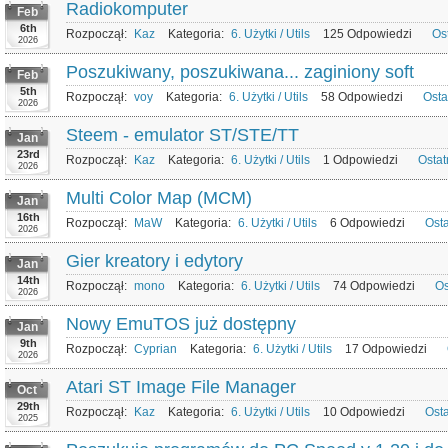
Radiokomputer
Feb
6th
Rozpoczął:
Kaz
Kategoria:
6. Użytki / Utils
125 Odpowiedzi
Os
2026
Poszukiwany, poszukiwana... zaginiony soft
Feb
5th
Rozpoczął:
voy
Kategoria:
6. Użytki / Utils
58 Odpowiedzi
Osta
2026
Steem - emulator ST/STE/TT
Jan
23rd
Rozpoczął:
Kaz
Kategoria:
6. Użytki / Utils
1 Odpowiedzi
Ostat
2026
Multi Color Map (MCM)
Jan
16th
Rozpoczął:
MaW
Kategoria:
6. Użytki / Utils
6 Odpowiedzi
Ost
2026
Gier kreatory i edytory
Jan
14th
Rozpoczął:
mono
Kategoria:
6. Użytki / Utils
74 Odpowiedzi
Os
2026
Nowy EmuTOS już dostępny
Jan
9th
Rozpoczął:
Cyprian
Kategoria:
6. Użytki / Utils
17 Odpowiedzi
2026
Atari ST Image File Manager
Oct
29th
Rozpoczął:
Kaz
Kategoria:
6. Użytki / Utils
10 Odpowiedzi
Ost
2025