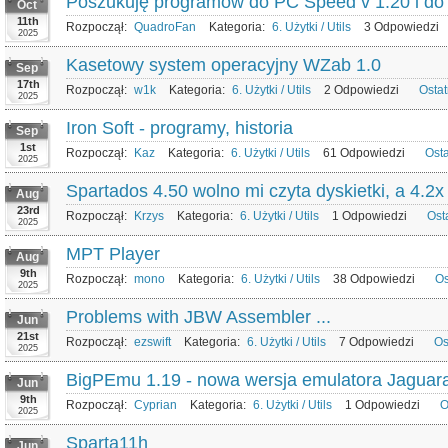
Poszukuję programów do PC Speed v 1.20 i d
Oct
11th
Rozpoczął:
QuadroFan
Kategoria:
6. Użytki / Utils
3 Odpowiedzi
2025
Kasetowy system operacyjny WZab 1.0
Sep
17th
Rozpoczął:
w1k
Kategoria:
6. Użytki / Utils
2 Odpowiedzi
Osta
2025
Iron Soft - programy, historia
Sep
1st
Rozpoczął:
Kaz
Kategoria:
6. Użytki / Utils
61 Odpowiedzi
Ost
2025
Spartados 4.50 wolno mi czyta dyskietki, a 4.2x
Aug
23rd
Rozpoczął:
Krzys
Kategoria:
6. Użytki / Utils
1 Odpowiedzi
Ost
2025
MPT Player
Aug
9th
Rozpoczął:
mono
Kategoria:
6. Użytki / Utils
38 Odpowiedzi
Os
2025
Problems with JBW Assembler ...
Jun
21st
Rozpoczął:
ezswift
Kategoria:
6. Użytki / Utils
7 Odpowiedzi
Os
2025
BigPEmu 1.19 - nowa wersja emulatora Jaguar
Jun
9th
Rozpoczął:
Cyprian
Kategoria:
6. Użytki / Utils
1 Odpowiedzi
O
2025
Sparta11h
Jun