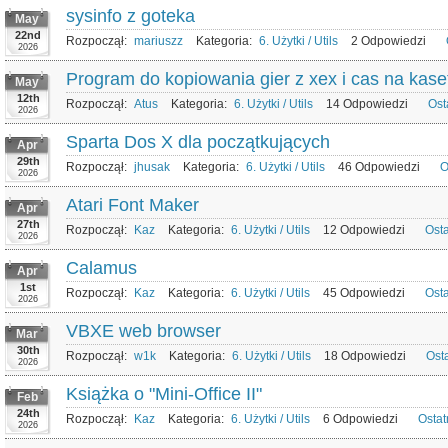
sysinfo z goteka
May
22nd
Rozpoczął:
mariuszz
Kategoria:
6. Użytki / Utils
2 Odpowiedzi
2026
Program do kopiowania gier z xex i cas na kase
May
12th
Rozpoczął:
Atus
Kategoria:
6. Użytki / Utils
14 Odpowiedzi
Ost
2026
Sparta Dos X dla początkujących
Apr
29th
Rozpoczął:
jhusak
Kategoria:
6. Użytki / Utils
46 Odpowiedzi
O
2026
Atari Font Maker
Apr
27th
Rozpoczął:
Kaz
Kategoria:
6. Użytki / Utils
12 Odpowiedzi
Ost
2026
Calamus
Apr
1st
Rozpoczął:
Kaz
Kategoria:
6. Użytki / Utils
45 Odpowiedzi
Ost
2026
VBXE web browser
Mar
30th
Rozpoczął:
w1k
Kategoria:
6. Użytki / Utils
18 Odpowiedzi
Ost
2026
Książka o "Mini-Office II"
Feb
24th
Rozpoczął:
Kaz
Kategoria:
6. Użytki / Utils
6 Odpowiedzi
Ostat
2026