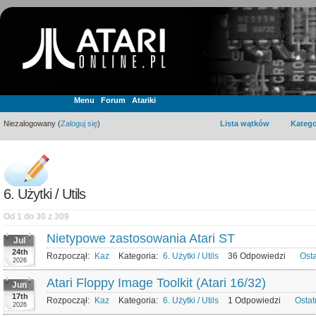
Menu
Forum
Atariki
Niezalogowany (
Zaloguj się
)
Lista wątków
Katego
6. Użytki / Utils
Od 1 do 30 z 309
Nietypowe zastosowania Atari ST
Jul
24th
Rozpoczął:
Kaz
Kategoria:
6. Użytki / Utils
36 Odpowiedzi
Ost
2026
Atari Floppy Image Toolkit (Atari 16/32)
Jun
17th
Rozpoczął:
Kaz
Kategoria:
6. Użytki / Utils
1 Odpowiedzi
Ostat
2026