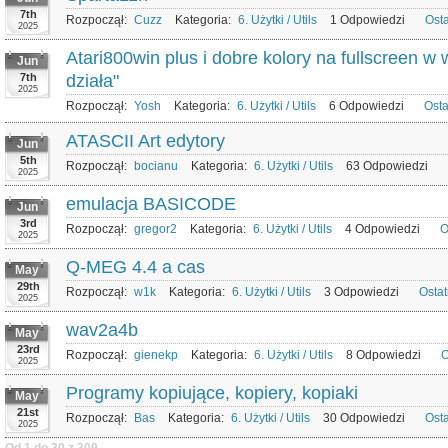
7th
Rozpoczął:
Cuzz
Kategoria:
6. Użytki / Utils
1 Odpowiedzi
Ost
2025
Atari800win plus i dobre kolory na fullscreen w
Jun
7th
działa"
2025
Rozpoczął:
Yosh
Kategoria:
6. Użytki / Utils
6 Odpowiedzi
Osta
ATASCII Art edytory
Jun
5th
Rozpoczął:
bocianu
Kategoria:
6. Użytki / Utils
63 Odpowiedzi
2025
emulacja BASICODE
Jun
3rd
Rozpoczął:
gregor2
Kategoria:
6. Użytki / Utils
4 Odpowiedzi
O
2025
Q-MEG 4.4 a cas
May
29th
Rozpoczął:
w1k
Kategoria:
6. Użytki / Utils
3 Odpowiedzi
Osta
2025
wav2a4b
May
23rd
Rozpoczął:
gienekp
Kategoria:
6. Użytki / Utils
8 Odpowiedzi
O
2025
Programy kopiujące, kopiery, kopiaki
May
21st
Rozpoczął:
Bas
Kategoria:
6. Użytki / Utils
30 Odpowiedzi
Ost
2025