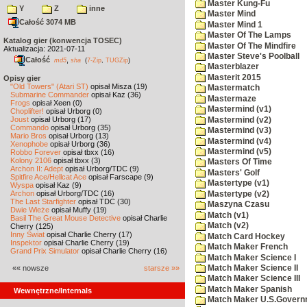
Master Kung-Fu
Y
Z
inne
Master Mind
Całość 3074 MB
Master Mind 1
Master Of The Lamps
Katalog gier (konwencja TOSEC)
Master Of The Mindfire
Aktualizacja: 2021-07-11
Master Steve's Poolball
Całość
,
md5
sha
(
7-Zip
,
TUGZip
)
Masterblazer
Masterit 2015
Opisy gier
"Old Towers" (Atari ST)
opisał Misza (19)
Mastermatch
Submarine Commander
opisał Kaz (36)
Mastermaze
Frogs
opisał Xeen (0)
Mastermind (v1)
Choplifter!
opisał Urborg (0)
Joust
opisał Urborg (17)
Mastermind (v2)
Commando
opisał Urborg (35)
Mastermind (v3)
Mario Bros
opisał Urborg (13)
Mastermind (v4)
Xenophobe
opisał Urborg (36)
Mastermind (v5)
Robbo Forever
opisał tbxx (16)
Kolony 2106
opisał tbxx (3)
Masters Of Time
Archon II: Adept
opisał Urborg/TDC (9)
Masters' Golf
Spitfire Ace/Hellcat Ace
opisał Farscape (9)
Mastertype (v1)
Wyspa
opisał Kaz (9)
Archon
opisał Urborg/TDC (16)
Mastertype (v2)
The Last Starfighter
opisał TDC (30)
Maszyna Czasu
Dwie Wieże
opisał Muffy (19)
Match (v1)
Basil The Great Mouse Detective
opisał Charlie
Match (v2)
Cherry (125)
Inny Świat
opisał Charlie Cherry (17)
Match Card Hockey
Inspektor
opisał Charlie Cherry (19)
Match Maker French
Grand Prix Simulator
opisał Charlie Cherry (16)
Match Maker Science I
«« nowsze
starsze »»
Match Maker Science II
Match Maker Science III
Match Maker Spanish
Wewnętrzne/Internals
Match Maker U.S.Govern