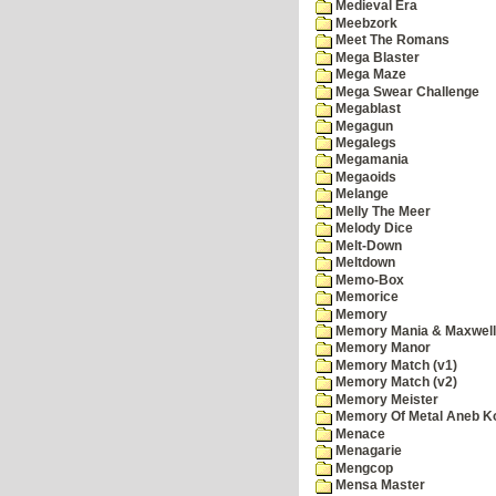
Medieval Era
Meebzork
Meet The Romans
Mega Blaster
Mega Maze
Mega Swear Challenge
Megablast
Megagun
Megalegs
Megamania
Megaoids
Melange
Melly The Meer
Melody Dice
Melt-Down
Meltdown
Memo-Box
Memorice
Memory
Memory Mania & Maxwel
Memory Manor
Memory Match (v1)
Memory Match (v2)
Memory Meister
Memory Of Metal Aneb K
Menace
Menagarie
Mengcop
Mensa Master