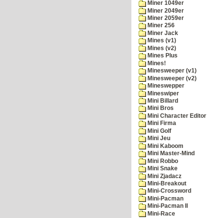
Miner 1049er
Miner 2049er
Miner 2059er
Miner 256
Miner Jack
Mines (v1)
Mines (v2)
Mines Plus
Mines!
Minesweeper (v1)
Minesweeper (v2)
Mineswepper
Mineswiper
Mini Billard
Mini Bros
Mini Character Editor
Mini Firma
Mini Golf
Mini Jeu
Mini Kaboom
Mini Master-Mind
Mini Robbo
Mini Snake
Mini Zjadacz
Mini-Breakout
Mini-Crossword
Mini-Pacman
Mini-Pacman II
Mini-Race