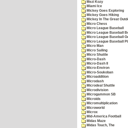
Mezi Kozy
Miami Ice
Mickey Goes Exploring
Mickey Goes Hiking
Mickey In The Great Outd
Micro Chess
Micro League Baseball
Micro League Baseball Bo
Micro League Baseball G
Micro League Baseball Pl
Micro Man
Micro Sailing
Micro Shuttle
Micro-Dash
Micro-Dash II
Micro-Environ
Micro-Soukoban
Microaddition
Microdash
Microdeal Shuttle
Microdivision
Microgammon SB
Microids
Micromultiplication
Microworld
Microx
Mid-America Football
Midas Maze
Midas Touch, The