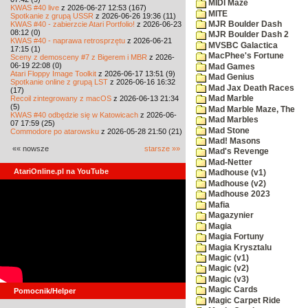
MIDI Maze
KWAS #40 live
z 2026-06-27 12:53 (167)
MITE
Spotkanie z grupą USSR
z 2026-06-26 19:36 (11)
KWAS #40 - zabierzcie Atari Portfolio!
z 2026-06-23
MJR Boulder Dash
08:12 (0)
MJR Boulder Dash 2
KWAS #40 - naprawa retrosprzętu
z 2026-06-21
MVSBC Galactica
17:15 (1)
MacPhee's Fortune
Sceny z demosceny #7 z Bigerem i MBR
z 2026-
06-19 22:08 (0)
Mad Games
Atari Floppy Image Toolkit
z 2026-06-17 13:51 (9)
Mad Genius
Spotkanie online z grupą LST
z 2026-06-16 16:32
Mad Jax Death Races
(17)
Recoil zintegrowany z macOS
z 2026-06-13 21:34
Mad Marble
(5)
Mad Marble Maze, The
KWAS #40 odbędzie się w Katowicach
z 2026-06-
Mad Marbles
07 17:59 (25)
Mad Stone
Commodore po atarowsku
z 2026-05-28 21:50 (21)
Mad! Masons
«« nowsze
starsze »»
Mad's Revenge
Mad-Netter
AtariOnline.pl na YouTube
Madhouse (v1)
Madhouse (v2)
Madhouse 2023
Mafia
Magazynier
Magia
Magia Fortuny
Magia Krysztalu
Magic (v1)
Magic (v2)
Magic (v3)
Magic Cards
Pomocnik/Helper
Magic Carpet Ride