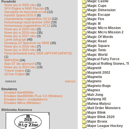
Magic Castle
Poradniki
Nowe gry w 2026 roku
(1)
Magic Cups
SFX-Engine w MAD Pascalu
(3)
Magic Dimension
Narzędzie do tworzenia scrolli
(12)
Magic Escape
Kartridż Sparta DOS X
(6)
Usprawnienia magnetofonu XC12
(12)
Magic Fire
Konserwacja stacji dysków 1050
(19)
Magic III
Konserwacja magnetofonu XC12
(15)
Magic Micro Mission
Nowe gry w 2020 roku
(2)
Magic Micro Mission 2
Nowe gry w 2019 roku
(35)
Nowe gry w 2017 roku
(3)
Magic Of Words
Larek pokazuje
(40)
Magic Read
Emulacja ZX Spectrum na VBXE
(26)
Magic Square
Nowe gry w 2016 roku
(7)
Nowe gry w 2015 roku
(4)
Magic Tonic
Partycjonowanie karty SIDE (APT/FAT16/FAT32)
Magic World
(1)
Magical Fairy Force
BMPVIEW
(34)
Magical Rolling Stones, T
Atari ST dla opornych
(75)
Nowe gry w 2014 roku
(19)
Magnetit
Tritone engine
(11)
Magnetit 2002
QChan Engine
(6)
Magnetix
nowsze
starsze
Magneto
Magneto Bugs
Emulatory
Magnex
Emulator Atari800Win
Mah Jong
Emulator Atari800Win PLus 4.0 (Windows)
Mahjong XE
Emulator Atari++ (multiplatform)
Emulator Altirra (Windows)
Mahna-Malysz
Mail Order Monsters
Biblioteka Atarowca
Major Blink
Major Blink 2020
Major Bronx
Major League Hockey