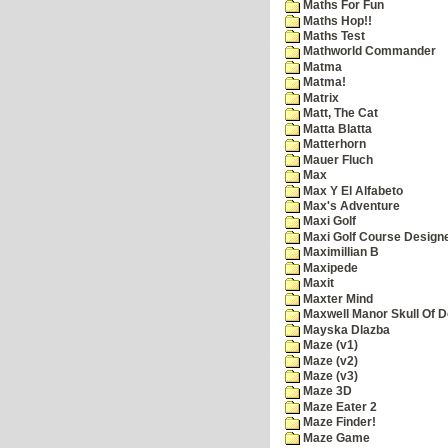
Maths For Fun
Maths Hop!!
Maths Test
Mathworld Commander
Matma
Matma!
Matrix
Matt, The Cat
Matta Blatta
Matterhorn
Mauer Fluch
Max
Max Y El Alfabeto
Max's Adventure
Maxi Golf
Maxi Golf Course Design
Maximillian B
Maxipede
Maxit
Maxter Mind
Maxwell Manor Skull Of 
Mayska Dlazba
Maze (v1)
Maze (v2)
Maze (v3)
Maze 3D
Maze Eater 2
Maze Finder!
Maze Game