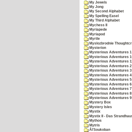
My Jewels
My Jong
My Second Alphabet
My Spelling Easel
My Third Alphabet
Mychess II
Myriapede
Myriapod
Myrtle
Myslozbrodnie Thoughtc
Mysterion
Mysterious Adventures 1
Mysterious Adventures 10 
Mysterious Adventures 
Mysterious Adventures 2
Mysterious Adventures 3
Mysterious Adventures 4
Mysterious Adventures 5
Mysterious Adventures 6
Mysterious Adventures 7 
Mysterious Adventures 8
Mysterious Adventures 
Mystery Box
Mystery Isles
Mystix
Mystix II - Das Strandhau
Mythos
Mytris
ÂľSoukoban