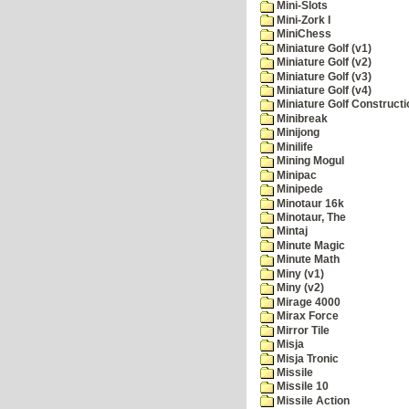
Mini-Slots
Mini-Zork I
MiniChess
Miniature Golf (v1)
Miniature Golf (v2)
Miniature Golf (v3)
Miniature Golf (v4)
Miniature Golf Constructi
Minibreak
Minijong
Minilife
Mining Mogul
Minipac
Minipede
Minotaur 16k
Minotaur, The
Mintaj
Minute Magic
Minute Math
Miny (v1)
Miny (v2)
Mirage 4000
Mirax Force
Mirror Tile
Misja
Misja Tronic
Missile
Missile 10
Missile Action