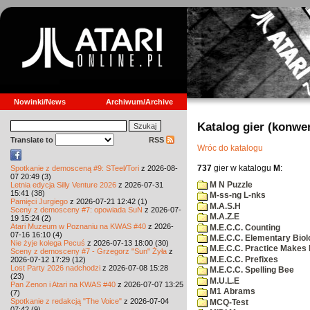
Nowinki/News
Archiwum/Archive
Katalog gier (konwe
Translate to
RSS
Wróc do katalogu
737
gier w katalogu
M
:
Spotkanie z demosceną #9: STeel/Tori
z 2026-08-
07 20:49 (3)
M N Puzzle
Letnia edycja Silly Venture 2026
z 2026-07-31
15:41 (38)
M-ss-ng L-nks
Pamięci Jurgiego
z 2026-07-21 12:42 (1)
M.A.S.H
Sceny z demosceny #7: opowiada SuN
z 2026-07-
M.A.Z.E
19 15:24 (2)
Atari Muzeum w Poznaniu na KWAS #40
z 2026-
M.E.C.C. Counting
07-16 16:10 (4)
M.E.C.C. Elementary Biol
Nie żyje kolega Pecuś
z 2026-07-13 18:00 (30)
M.E.C.C. Practice Makes 
Sceny z demosceny #7 - Grzegorz "Sun" Żyła
z
M.E.C.C. Prefixes
2026-07-12 17:29 (12)
Lost Party 2026 nadchodzi
z 2026-07-08 15:28
M.E.C.C. Spelling Bee
(23)
M.U.L.E
Pan Zenon i Atari na KWAS #40
z 2026-07-07 13:25
M1 Abrams
(7)
Spotkanie z redakcją "The Voice"
z 2026-07-04
MCQ-Test
07:42 (9)