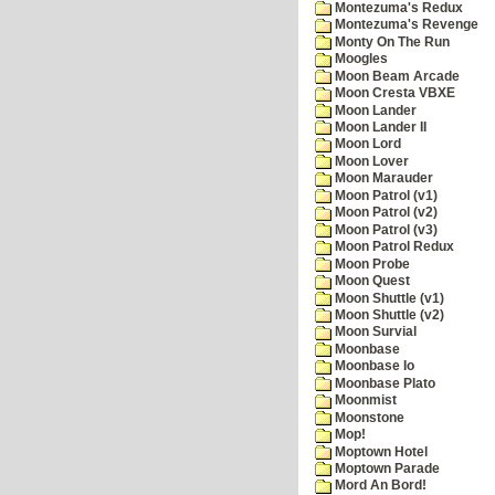
Montezuma's Redux
Montezuma's Revenge
Monty On The Run
Moogles
Moon Beam Arcade
Moon Cresta VBXE
Moon Lander
Moon Lander II
Moon Lord
Moon Lover
Moon Marauder
Moon Patrol (v1)
Moon Patrol (v2)
Moon Patrol (v3)
Moon Patrol Redux
Moon Probe
Moon Quest
Moon Shuttle (v1)
Moon Shuttle (v2)
Moon Survial
Moonbase
Moonbase Io
Moonbase Plato
Moonmist
Moonstone
Mop!
Moptown Hotel
Moptown Parade
Mord An Bord!