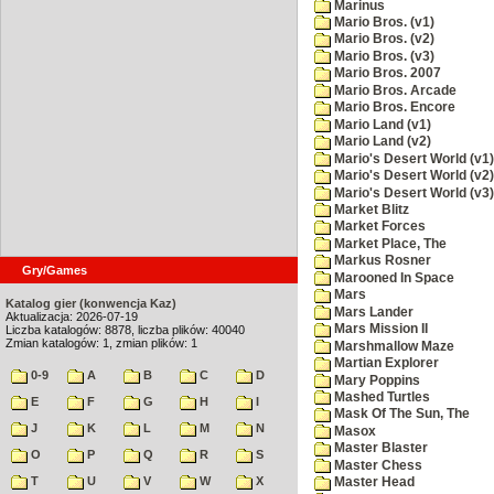
Marinus
Mario Bros. (v1)
Mario Bros. (v2)
Mario Bros. (v3)
Mario Bros. 2007
Mario Bros. Arcade
Mario Bros. Encore
Mario Land (v1)
Mario Land (v2)
Mario's Desert World (v1)
Mario's Desert World (v2)
Mario's Desert World (v3)
Market Blitz
Market Forces
Market Place, The
Markus Rosner
Gry/Games
Marooned In Space
Mars
Katalog gier (konwencja Kaz)
Mars Lander
Aktualizacja: 2026-07-19
Mars Mission II
Liczba katalogów: 8878, liczba plików: 40040
Zmian katalogów: 1, zmian plików: 1
Marshmallow Maze
Martian Explorer
0-9
A
B
C
D
Mary Poppins
Mashed Turtles
E
F
G
H
I
Mask Of The Sun, The
J
K
L
M
N
Masox
Master Blaster
O
P
Q
R
S
Master Chess
T
U
V
W
X
Master Head