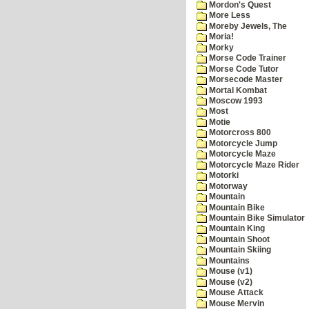
Mordon's Quest
More Less
Moreby Jewels, The
Moria!
Morky
Morse Code Trainer
Morse Code Tutor
Morsecode Master
Mortal Kombat
Moscow 1993
Most
Motie
Motorcross 800
Motorcycle Jump
Motorcycle Maze
Motorcycle Maze Rider
Motorki
Motorway
Mountain
Mountain Bike
Mountain Bike Simulator
Mountain King
Mountain Shoot
Mountain Skiing
Mountains
Mouse (v1)
Mouse (v2)
Mouse Attack
Mouse Mervin