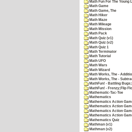
Math Fun For The Young Le
Math Game
Math Game, The
Math Hiker
Math Maze
Math Mileage
Math Mission
Math Pack
Math Quiz (v1)
Math Quiz (v2)
Math Quiz 1
Math Terminator
Math Tutorial
Math UFO
Math Wars
Math Wizard
Math Works, The - Additi
Math Works, The - Subtra
MathFun! - Battling Bugs
MathFun! - Frenzy;Flip Fl
Mathematic-Tac-Toe
Mathematics
Mathematics Action Games
Mathematics Action Game
Mathematics Action Game
Mathematics Action Game
Mathematics Quiz
Mathman (v1)
Mathman (v2)