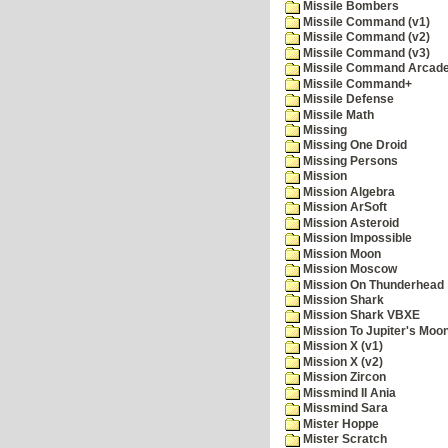
Missile Bombers
Missile Command (v1)
Missile Command (v2)
Missile Command (v3)
Missile Command Arcad
Missile Command+
Missile Defense
Missile Math
Missing
Missing One Droid
Missing Persons
Mission
Mission Algebra
Mission ArSoft
Mission Asteroid
Mission Impossible
Mission Moon
Mission Moscow
Mission On Thunderhead
Mission Shark
Mission Shark VBXE
Mission To Jupiter's Moo
Mission X (v1)
Mission X (v2)
Mission Zircon
Missmind II Ania
Missmind Sara
Mister Hoppe
Mister Scratch