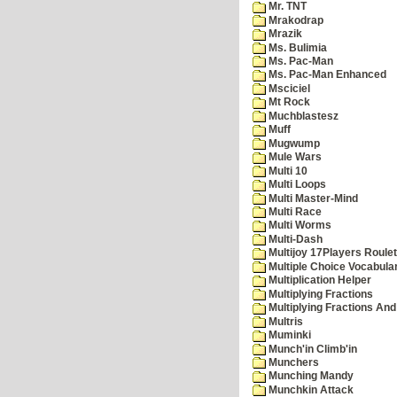
Mr. TNT
Mrakodrap
Mrazik
Ms. Bulimia
Ms. Pac-Man
Ms. Pac-Man Enhanced
Msciciel
Mt Rock
Muchblastesz
Muff
Mugwump
Mule Wars
Multi 10
Multi Loops
Multi Master-Mind
Multi Race
Multi Worms
Multi-Dash
Multijoy 17Players Roulet
Multiple Choice Vocabula
Multiplication Helper
Multiplying Fractions
Multiplying Fractions And
Multris
Muminki
Munch'in Climb'in
Munchers
Munching Mandy
Munchkin Attack