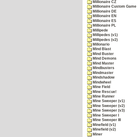
Millionaire CZ
Millionaire Custom Game 
Millionaire DE
Millionaire EN
Millionaire ES
Millionaire PL
Millipede
Millipedes (v1)
Millipedes (v2)
Millonario
Mind Blast
Mind Buster
Mind Demons
Mind Master
Mindbusters
Mindmaster
Mindshadow
Mindwheel
Mine Field
Mine Rescue!
Mine Runner
Mine Sweeper (v1)
Mine Sweeper (v2)
Mine Sweeper (v3)
Mine Sweeper I
Mine Sweeper III
Minefield (v1)
Minefield (v2)
Miner