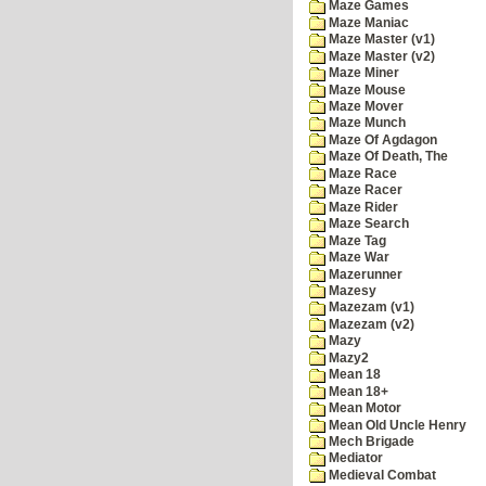
Maze Games
Maze Maniac
Maze Master (v1)
Maze Master (v2)
Maze Miner
Maze Mouse
Maze Mover
Maze Munch
Maze Of Agdagon
Maze Of Death, The
Maze Race
Maze Racer
Maze Rider
Maze Search
Maze Tag
Maze War
Mazerunner
Mazesy
Mazezam (v1)
Mazezam (v2)
Mazy
Mazy2
Mean 18
Mean 18+
Mean Motor
Mean Old Uncle Henry
Mech Brigade
Mediator
Medieval Combat