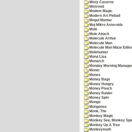
Misty Caverns
Mixtrood
Modem Magic
Modern Art Pinball
Mogul Maniac
Moj Mikro Asteroids
Mole
Mole Attack
Molecule Arthur
Molecule Man
Molecule Man Maze Edito
Molehunter
Mona Lisa
Monarch
Monday Morning Manage
Moner
Monex
Money Bags
Money Hungry
Money Pouch
Money Raider
Money Spin
Mongo
Mongoose
Monk, The
Monkey Magic
Monkey See, Monkey Spe
Monkey Up A Tree
Monkeymath