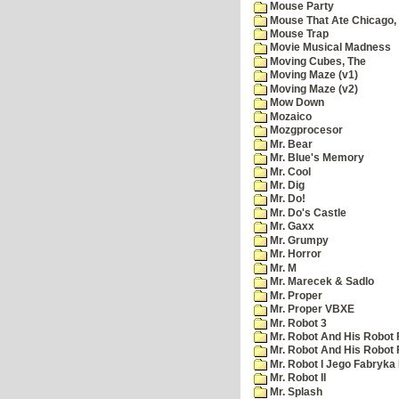
Mouse Party
Mouse That Ate Chicago,
Mouse Trap
Movie Musical Madness
Moving Cubes, The
Moving Maze (v1)
Moving Maze (v2)
Mow Down
Mozaico
Mozgprocesor
Mr. Bear
Mr. Blue's Memory
Mr. Cool
Mr. Dig
Mr. Do!
Mr. Do's Castle
Mr. Gaxx
Mr. Grumpy
Mr. Horror
Mr. M
Mr. Marecek & Sadlo
Mr. Proper
Mr. Proper VBXE
Mr. Robot 3
Mr. Robot And His Robot 
Mr. Robot And His Robot
Mr. Robot I Jego Fabryka
Mr. Robot II
Mr. Splash