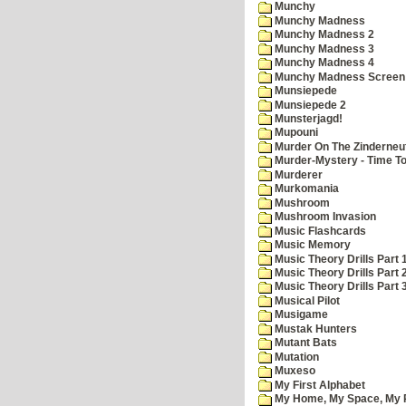
Munchy
Munchy Madness
Munchy Madness 2
Munchy Madness 3
Munchy Madness 4
Munchy Madness Screen
Munsiepede
Munsiepede 2
Munsterjagd!
Mupouni
Murder On The Zinderneu
Murder-Mystery - Time To
Murderer
Murkomania
Mushroom
Mushroom Invasion
Music Flashcards
Music Memory
Music Theory Drills Part 
Music Theory Drills Part 2
Music Theory Drills Part 3
Musical Pilot
Musigame
Mustak Hunters
Mutant Bats
Mutation
Muxeso
My First Alphabet
My Home, My Space, My 