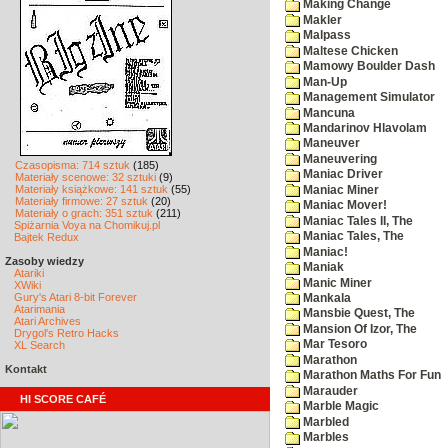
Making Change
Makler
Malpass
Maltese Chicken
Mamowy Boulder Dash
Man-Up
Management Simulator
Mancuna
Mandarinov Hlavolam
Maneuver
Maneuvering
Czasopisma: 714 sztuk
(185)
Maniac Driver
Materiały scenowe: 32 sztuki
(9)
Materiały książkowe: 141 sztuk
(55)
Maniac Miner
Materiały firmowe: 27 sztuk
(20)
Maniac Mover!
Materiały o grach: 351 sztuk
(211)
Maniac Tales II, The
Spiżarnia Voya na Chomikuj.pl
Maniac Tales, The
Bajtek Redux
Maniac!
Zasoby wiedzy
Maniak
Atariki
Manic Miner
XWiki
Gury's Atari 8-bit Forever
Mankala
Atarimania
Mansbie Quest, The
Atari Archives
Mansion Of Izor, The
Drygol's Retro Hacks
Mar Tesoro
XL Search
Marathon
Kontakt
Marathon Maths For Fun
Marauder
HI SCORE CAFÉ
Marble Magic
Marbled
Marbles