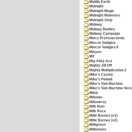
Middle Earth
Midnight
Midnight Magic
Midnight Mobsters
Midnight Strip
Midway
Midway Battles
Midway Campaign
Miecz Przeznaczenia
Miecze Valdgira
Miecze Valdgira II
Mieyen
Mif
Mig Alley Ace
Mighty Jill Off
Mighty Multiplication 2
Mike's Casino
Mike's Pinball
Mike's Slot-Machine
Mike's Slot-Machine Versi
Mikie
Milioner
Milionerzy
Milk Nuts
Milk Race
Mille Bornes (v1)
Mille Bornes (v2)
Milligreen
Millionaire