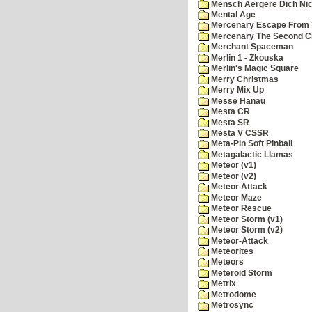
Mensch Aergere Dich Nic
Mental Age
Mercenary Escape From 
Mercenary The Second C
Merchant Spaceman
Merlin 1 - Zkouska
Merlin's Magic Square
Merry Christmas
Merry Mix Up
Messe Hanau
Mesta CR
Mesta SR
Mesta V CSSR
Meta-Pin Soft Pinball
Metagalactic Llamas
Meteor (v1)
Meteor (v2)
Meteor Attack
Meteor Maze
Meteor Rescue
Meteor Storm (v1)
Meteor Storm (v2)
Meteor-Attack
Meteorites
Meteors
Meteroid Storm
Metrix
Metrodome
Metrosync