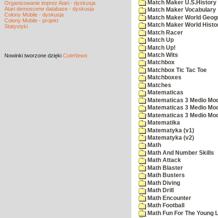
Match Maker U.S.History
Organizowanie imprez Atari - dyskusja
Atari demoscene database - dyskusja
Match Maker Vocabulary
Colony Mobile - dyskusja
Match Maker World Geog
Colony Mobile - projekt
Match Maker World Histo
Statystyki
Match Racer
Match Up
Match Up!
Match Wits
Nowinki
tworzone dzięki
CuteNews
Matchbox
Matchbox Tic Tac Toe
Matchboxes
Matches
Matematicas
Matematicas 3 Medio Mod
Matematicas 3 Medio Mod
Matematicas 3 Medio Mod
Matematika
Matematyka (v1)
Matematyka (v2)
Math
Math And Number Skills
Math Attack
Math Blaster
Math Busters
Math Diving
Math Drill
Math Encounter
Math Football
Math Fun For The Young L