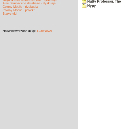
Nutty Professor, The
Atari demoscene database - dyskusja
Nypy
Colony Mobile - dyskusja
Colony Mobile - projekt
Statystyki
Nowinki
tworzone dzięki
CuteNews