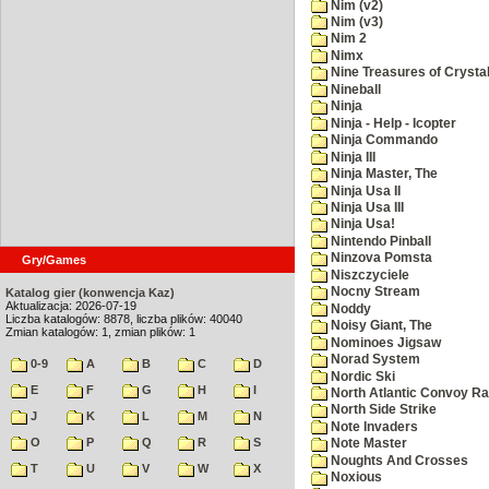
Nim (v2)
Nim (v3)
Nim 2
Nimx
Nine Treasures of Crystal
Nineball
Ninja
Ninja - Help - Icopter
Ninja Commando
Ninja III
Ninja Master, The
Ninja Usa II
Ninja Usa III
Ninja Usa!
Nintendo Pinball
Ninzova Pomsta
Gry/Games
Niszczyciele
Nocny Stream
Katalog gier (konwencja Kaz)
Aktualizacja: 2026-07-19
Noddy
Liczba katalogów: 8878, liczba plików: 40040
Noisy Giant, The
Zmian katalogów: 1, zmian plików: 1
Nominoes Jigsaw
Norad System
0-9
A
B
C
D
Nordic Ski
E
F
G
H
I
North Atlantic Convoy Ra
North Side Strike
J
K
L
M
N
Note Invaders
O
P
Q
R
S
Note Master
Noughts And Crosses
T
U
V
W
X
Noxious