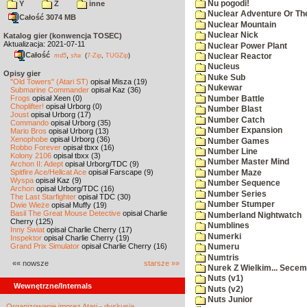
Nu pogodi!
Y
Z
inne
Nuclear Adventure Or Th
Całość 3074 MB
Nuclear Mountain
Nuclear Nick
Katalog gier (konwencja TOSEC)
Aktualizacja: 2021-07-11
Nuclear Power Plant
Całość
,
md5
sha
(
7-Zip
,
TUGZip
)
Nuclear Reactor
Nucleus
Opisy gier
Nuke Sub
"Old Towers" (Atari ST)
opisał Misza (19)
Nukewar
Submarine Commander
opisał Kaz (36)
Frogs
opisał Xeen (0)
Number Battle
Choplifter!
opisał Urborg (0)
Number Blast
Joust
opisał Urborg (17)
Number Catch
Commando
opisał Urborg (35)
Number Expansion
Mario Bros
opisał Urborg (13)
Xenophobe
opisał Urborg (36)
Number Games
Robbo Forever
opisał tbxx (16)
Number Line
Kolony 2106
opisał tbxx (3)
Number Master Mind
Archon II: Adept
opisał Urborg/TDC (9)
Spitfire Ace/Hellcat Ace
opisał Farscape (9)
Number Maze
Wyspa
opisał Kaz (9)
Number Sequence
Archon
opisał Urborg/TDC (16)
Number Series
The Last Starfighter
opisał TDC (30)
Number Stumper
Dwie Wieże
opisał Muffy (19)
Basil The Great Mouse Detective
opisał Charlie
Numberland Nightwatch
Cherry (125)
Numblines
Inny Świat
opisał Charlie Cherry (17)
Numerki
Inspektor
opisał Charlie Cherry (19)
Grand Prix Simulator
opisał Charlie Cherry (16)
Numeru
Numtris
«« nowsze
starsze »»
Nurek Z Wielkim... Secem
Nuts (v1)
Wewnętrzne/Internals
Nuts (v2)
Nuts Junior
Organizowanie imprez Atari - dyskusja