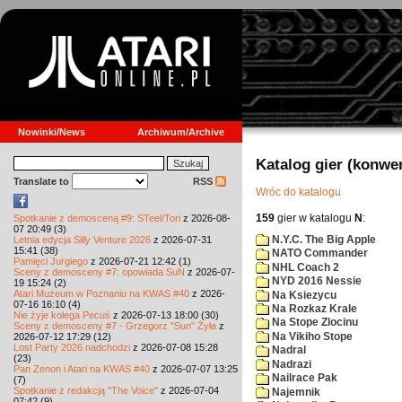
Nowinki/News
Archiwum/Archive
Katalog gier (konwe
Translate to
RSS
Wróc do katalogu
159
gier w katalogu
N
:
Spotkanie z demosceną #9: STeel/Tori
z 2026-08-
07 20:49 (3)
N.Y.C. The Big Apple
Letnia edycja Silly Venture 2026
z 2026-07-31
15:41 (38)
NATO Commander
Pamięci Jurgiego
z 2026-07-21 12:42 (1)
NHL Coach 2
Sceny z demosceny #7: opowiada SuN
z 2026-07-
NYD 2016 Nessie
19 15:24 (2)
Atari Muzeum w Poznaniu na KWAS #40
z 2026-
Na Ksiezycu
07-16 16:10 (4)
Na Rozkaz Krale
Nie żyje kolega Pecuś
z 2026-07-13 18:00 (30)
Na Stope Zlocinu
Sceny z demosceny #7 - Grzegorz "Sun" Żyła
z
Na Vikiho Stope
2026-07-12 17:29 (12)
Lost Party 2026 nadchodzi
z 2026-07-08 15:28
Nadral
(23)
Nadrazi
Pan Zenon i Atari na KWAS #40
z 2026-07-07 13:25
Nailrace Pak
(7)
Spotkanie z redakcją "The Voice"
z 2026-07-04
Najemnik
07:42 (9)