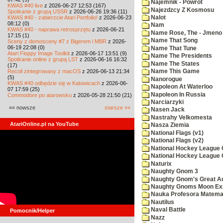
Najemnik - Powrot
KWAS #40 live
z 2026-06-27 12:53 (167)
Najezdzcy Z Kosmosu
Spotkanie z grupą USSR
z 2026-06-26 19:36 (11)
KWAS #40 - zabierzcie Atari Portfolio!
z 2026-06-23
Nalot
08:12 (0)
Nam
KWAS #40 - naprawa retrosprzętu
z 2026-06-21
Name Rose, The - Jmeno
17:15 (1)
Name That Song
Sceny z demosceny #7 z Bigerem i MBR
z 2026-
06-19 22:08 (0)
Name That Tune
Atari Floppy Image Toolkit
z 2026-06-17 13:51 (9)
Name The Presidents
Spotkanie online z grupą LST
z 2026-06-16 16:32
Name The States
(17)
Recoil zintegrowany z macOS
z 2026-06-13 21:34
Name This Game
(5)
Nanorogue
KWAS #40 odbędzie się w Katowicach
z 2026-06-
Napoleon At Waterloo
07 17:59 (25)
Napoleon In Russia
Commodore po atarowsku
z 2026-05-28 21:50 (21)
Narciarzyki
«« nowsze
starsze »»
Nasen Jack
Nastrahy Velkomesta
AtariOnline.pl na YouTube
Nasza Ziemia
National Flags (v1)
National Flags (v2)
National Hockey League C
National Hockey League 
Naturix
Naughty Gnom 3
Naughty Gnom's Great A
Naughty Gnoms Moon Exp
Nauka Profesora Matema
Nautilus
Naval Battle
Pomocnik/Helper
Nazz