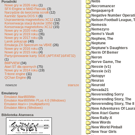
Nebs
Poradniki
Nowe gry w 2026 roku
(1)
Necromancer
SFX-Engine w MAD Pascalu
(3)
Negaquerg-II
Narzędzie do tworzenia scrolli
(12)
Negative Number Operat
Kartridż Sparta DOS X
(6)
Usprawnienia magnetofonu XC12
(12)
Nelson Football League, 
Konserwacja stacji dysków 1050
(19)
Nemesis
Konserwacja magnetofonu XC12
(15)
Nemezyro
Nowe gry w 2020 roku
(2)
Nemo's Vault
Nowe gry w 2019 roku
(35)
Nowe gry w 2017 roku
(3)
Nephew, The
Larek pokazuje
(40)
Neptune
Emulacja ZX Spectrum na VBXE
(26)
Neptune's Daughters
Nowe gry w 2016 roku
(7)
Nowe gry w 2015 roku
(4)
Nerm Of Bemer
Partycjonowanie karty SIDE (APT/FAT16/FAT32)
Neron
(1)
Nerve Game, The
BMPVIEW
(34)
Nessie (v1)
Atari ST dla opornych
(75)
Nowe gry w 2014 roku
(19)
Nessie (v2)
Tritone engine
(11)
Netopyr
QChan Engine
(6)
Neuras
nowsze
starsze
Neuroid
Nevada21
Emulatory
Neverending Sorry
Emulator Atari800Win
Neverending Story, The
Emulator Atari800Win PLus 4.0 (Windows)
Neverending Story, The II
Emulator Atari++ (multiplatform)
Emulator Altirra (Windows)
New Adventures Of Laur
New Atari Game
Biblioteka Atarowca
New Rally-X
New Words
New World Pinball
New Year Girls