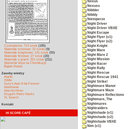
Nexus
Nexuss
Nibbler
Nibbly
Nietoperze
Night Driver
Night Driver VBXE
Night Escape
Night Flyer (v1)
Night Flyer (v2)
Czasopisma: 714 sztuk
(185)
Night Knight
Materiały scenowe: 32 sztuki
(9)
Night Mare
Materiały książkowe: 141 sztuk
(55)
Night Mare 2
Materiały firmowe: 27 sztuk
(20)
Night Mission
Materiały o grach: 351 sztuk
(211)
Spiżarnia Voya na Chomikuj.pl
Night Racer
Bajtek Redux
Night Rally
Night Rescue
Zasoby wiedzy
Atariki
Night Rescue 1941
XWiki
Night Strike!
Gury's Atari 8-bit Forever
Nightmare Manor
Atarimania
Nightmare Maze
Atari Archives
Drygol's Retro Hacks
Nightmare Reflections
XL Search
Nightmare, The
Nightmares
Kontakt
Nightraiders
Nightshade (v1)
HI SCORE CAFÉ
Nightshade (v2)
Nightshade VBXE
Nim (v1)