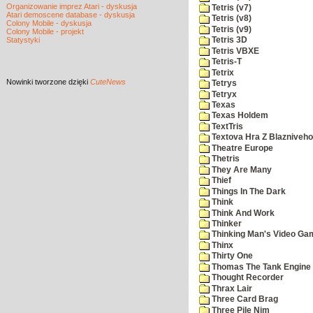
Organizowanie imprez Atari - dyskusja
Tetris (v7)
Atari demoscene database - dyskusja
Tetris (v8)
Colony Mobile - dyskusja
Tetris (v9)
Colony Mobile - projekt
Statystyki
Tetris 3D
Tetris VBXE
Tetris-T
Tetrix
Nowinki
tworzone dzięki
CuteNews
Tetrys
Tetryx
Texas
Texas Holdem
TextTris
Textova Hra Z Blazniveh
Theatre Europe
Thetris
They Are Many
Thief
Things In The Dark
Think
Think And Work
Thinker
Thinking Man's Video Ga
Thinx
Thirty One
Thomas The Tank Engine
Thought Recorder
Thrax Lair
Three Card Brag
Three Pile Nim