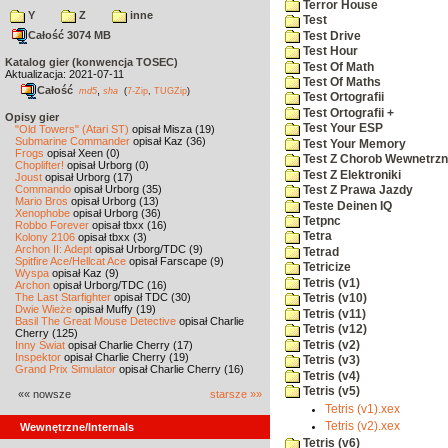
Terror House
Y
Z
inne
Test
Całość 3074 MB
Test Drive
Test Hour
Katalog gier (konwencja TOSEC)
Test Of Math
Aktualizacja: 2021-07-11
Test Of Maths
Całość
,
md5
sha
(
7-Zip
,
TUGZip
)
Test Ortografii
Test Ortografii +
Opisy gier
Test Your ESP
"Old Towers" (Atari ST)
opisał Misza (19)
Submarine Commander
opisał Kaz (36)
Test Your Memory
Frogs
opisał Xeen (0)
Test Z Chorob Wewnetrz
Choplifter!
opisał Urborg (0)
Test Z Elektroniki
Joust
opisał Urborg (17)
Commando
opisał Urborg (35)
Test Z Prawa Jazdy
Mario Bros
opisał Urborg (13)
Teste Deinen IQ
Xenophobe
opisał Urborg (36)
Tetpnc
Robbo Forever
opisał tbxx (16)
Tetra
Kolony 2106
opisał tbxx (3)
Archon II: Adept
opisał Urborg/TDC (9)
Tetrad
Spitfire Ace/Hellcat Ace
opisał Farscape (9)
Tetricize
Wyspa
opisał Kaz (9)
Tetris (v1)
Archon
opisał Urborg/TDC (16)
The Last Starfighter
opisał TDC (30)
Tetris (v10)
Dwie Wieże
opisał Muffy (19)
Tetris (v11)
Basil The Great Mouse Detective
opisał Charlie
Tetris (v12)
Cherry (125)
Tetris (v2)
Inny Świat
opisał Charlie Cherry (17)
Inspektor
opisał Charlie Cherry (19)
Tetris (v3)
Grand Prix Simulator
opisał Charlie Cherry (16)
Tetris (v4)
Tetris (v5)
«« nowsze
starsze »»
Tetris (v1).xex
Tetris (v2).xex
Wewnętrzne/Internals
Tetris (v6)