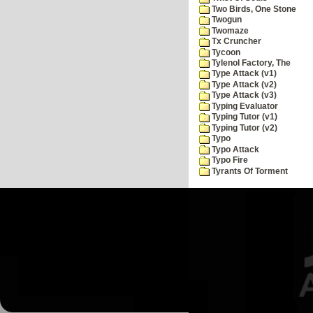
Two Birds, One Stone
Twogun
Twomaze
Tx Cruncher
Tycoon
Tylenol Factory, The
Type Attack (v1)
Type Attack (v2)
Type Attack (v3)
Typing Evaluator
Typing Tutor (v1)
Typing Tutor (v2)
Typo
Typo Attack
Typo Fire
Tyrants Of Torment