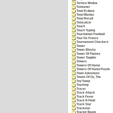
Tortura Wodna
Toskanec
Total Eclipse
Total Maniac
Total Recall
Totocalcio
Touch
Touch Typing
Touchdown Football
Tour De France
Tournament Checkers
Tower
Tower Blocks
Tower Of Flames
Tower Toppler
Towers
Towers Of Hanoi
Towers Of Hanoi Puzzle
Town Adventure
Towns Of Oz, The
Toy'Swap
Toyshop
Tracer
Track Attack
Track Fever
Track N Field
Track Star
Trackstar
Tractor Beam