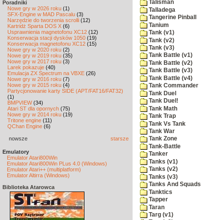
Talisman
Poradniki
Nowe gry w 2026 roku
(1)
Talladega
SFX-Engine w MAD Pascalu
(3)
Tangerine Pinball
Narzędzie do tworzenia scrolli
(12)
Tanium
Kartridż Sparta DOS X
(6)
Usprawnienia magnetofonu XC12
(12)
Tank (v1)
Konserwacja stacji dysków 1050
(19)
Tank (v2)
Konserwacja magnetofonu XC12
(15)
Tank (v3)
Nowe gry w 2020 roku
(2)
Tank Battle (v1)
Nowe gry w 2019 roku
(35)
Nowe gry w 2017 roku
(3)
Tank Battle (v2)
Larek pokazuje
(40)
Tank Battle (v3)
Emulacja ZX Spectrum na VBXE
(26)
Tank Battle (v4)
Nowe gry w 2016 roku
(7)
Nowe gry w 2015 roku
(4)
Tank Commander
Partycjonowanie karty SIDE (APT/FAT16/FAT32)
Tank Duel
(1)
Tank Duel!
BMPVIEW
(34)
Tank Math
Atari ST dla opornych
(75)
Nowe gry w 2014 roku
(19)
Tank Trap
Tritone engine
(11)
Tank Vs Tank
QChan Engine
(6)
Tank War
nowsze
starsze
Tank Zone
Tank-Battle
Emulatory
Tanker
Emulator Atari800Win
Tanks (v1)
Emulator Atari800Win PLus 4.0 (Windows)
Tanks (v2)
Emulator Atari++ (multiplatform)
Emulator Altirra (Windows)
Tanks (v3)
Tanks And Squads
Biblioteka Atarowca
Tanktics
Tapper
Taran
Targ (v1)