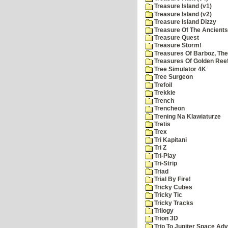
Treasure Island (v1)
Treasure Island (v2)
Treasure Island Dizzy
Treasure Of The Ancients
Treasure Quest
Treasure Storm!
Treasures Of Barboz, The
Treasures Of Golden Reef
Tree Simulator 4K
Tree Surgeon
Trefoil
Trekkie
Trench
Trencheon
Trening Na Klawiaturze
Tretis
Trex
Tri Kapitani
Tri Z
Tri-Play
Tri-Strip
Triad
Trial By Fire!
Tricky Cubes
Tricky Tic
Tricky Tracks
Trilogy
Trion 3D
Trip To Jupiter Space Ad