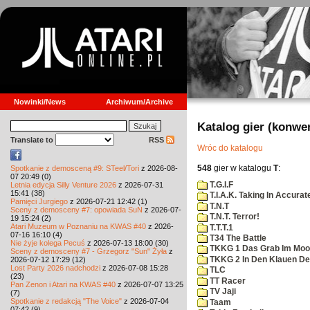
Nowinki/News
Archiwum/Archive
Katalog gier (konwe
Translate to
RSS
Wróc do katalogu
548
gier w katalogu
T
:
Spotkanie z demosceną #9: STeel/Tori
z 2026-08-
07 20:49 (0)
T.G.I.F
Letnia edycja Silly Venture 2026
z 2026-07-31
15:41 (38)
T.I.A.K. Taking In Accura
Pamięci Jurgiego
z 2026-07-21 12:42 (1)
T.N.T
Sceny z demosceny #7: opowiada SuN
z 2026-07-
T.N.T. Terror!
19 15:24 (2)
Atari Muzeum w Poznaniu na KWAS #40
z 2026-
T.T.T.1
07-16 16:10 (4)
T34 The Battle
Nie żyje kolega Pecuś
z 2026-07-13 18:00 (30)
TKKG 1 Das Grab Im Moo
Sceny z demosceny #7 - Grzegorz "Sun" Żyła
z
TKKG 2 In Den Klauen De
2026-07-12 17:29 (12)
Lost Party 2026 nadchodzi
z 2026-07-08 15:28
TLC
(23)
TT Racer
Pan Zenon i Atari na KWAS #40
z 2026-07-07 13:25
TV Jaji
(7)
Spotkanie z redakcją "The Voice"
z 2026-07-04
Taam
07:42 (9)