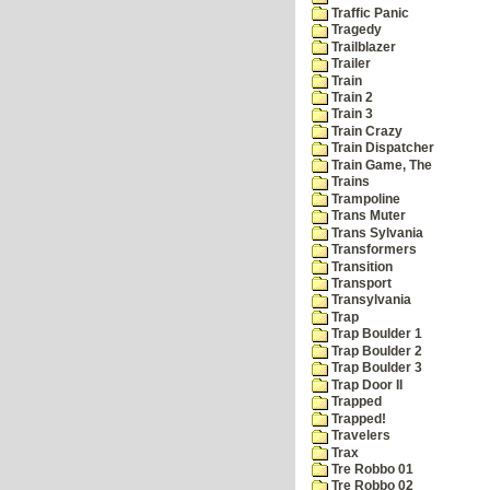
Traffic Panic
Tragedy
Trailblazer
Trailer
Train
Train 2
Train 3
Train Crazy
Train Dispatcher
Train Game, The
Trains
Trampoline
Trans Muter
Trans Sylvania
Transformers
Transition
Transport
Transylvania
Trap
Trap Boulder 1
Trap Boulder 2
Trap Boulder 3
Trap Door II
Trapped
Trapped!
Travelers
Trax
Tre Robbo 01
Tre Robbo 02