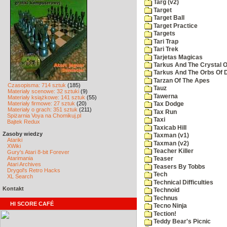
Targ (v2)
Target
Target Ball
Target Practice
Targets
Tari Trap
Tari Trek
Tarjetas Magicas
Tarkus And The Crystal O
Tarkus And The Orbs Of
Tarzan Of The Apes
Czasopisma: 714 sztuk
(185)
Tauz
Materiały scenowe: 32 sztuki
(9)
Tawerna
Materiały książkowe: 141 sztuk
(55)
Materiały firmowe: 27 sztuk
(20)
Tax Dodge
Materiały o grach: 351 sztuk
(211)
Tax Run
Spiżarnia Voya na Chomikuj.pl
Taxi
Bajtek Redux
Taxicab Hill
Zasoby wiedzy
Taxman (v1)
Atariki
Taxman (v2)
XWiki
Teacher Killer
Gury's Atari 8-bit Forever
Atarimania
Teaser
Atari Archives
Teasers By Tobbs
Drygol's Retro Hacks
Tech
XL Search
Technical Difficulties
Kontakt
Technoid
Technus
HI SCORE CAFÉ
Tecno Ninja
Tection!
Teddy Bear's Picnic