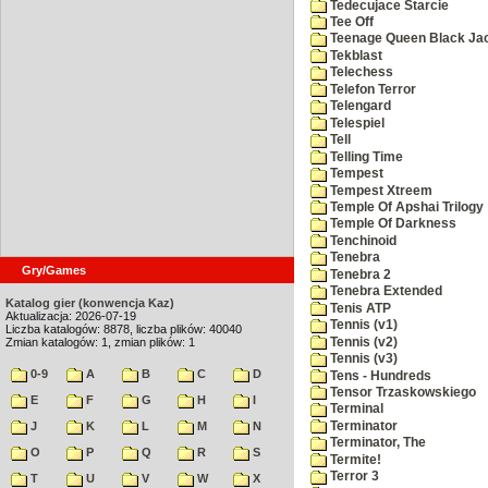
Tedecujace Starcie
Tee Off
Teenage Queen Black Ja
Tekblast
Telechess
Telefon Terror
Telengard
Telespiel
Tell
Telling Time
Tempest
Tempest Xtreem
Temple Of Apshai Trilogy
Temple Of Darkness
Tenchinoid
Tenebra
Gry/Games
Tenebra 2
Tenebra Extended
Katalog gier (konwencja Kaz)
Tenis ATP
Aktualizacja: 2026-07-19
Tennis (v1)
Liczba katalogów: 8878, liczba plików: 40040
Tennis (v2)
Zmian katalogów: 1, zmian plików: 1
Tennis (v3)
0-9
A
B
C
D
Tens - Hundreds
Tensor Trzaskowskiego
E
F
G
H
I
Terminal
Terminator
J
K
L
M
N
Terminator, The
O
P
Q
R
S
Termite!
Terror 3
T
U
V
W
X