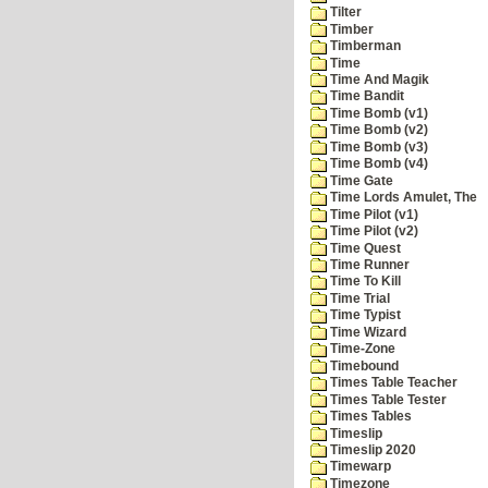
Tilter
Timber
Timberman
Time
Time And Magik
Time Bandit
Time Bomb (v1)
Time Bomb (v2)
Time Bomb (v3)
Time Bomb (v4)
Time Gate
Time Lords Amulet, The
Time Pilot (v1)
Time Pilot (v2)
Time Quest
Time Runner
Time To Kill
Time Trial
Time Typist
Time Wizard
Time-Zone
Timebound
Times Table Teacher
Times Table Tester
Times Tables
Timeslip
Timeslip 2020
Timewarp
Timezone