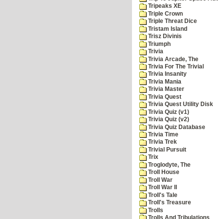
Tripeaks XE
Triple Crown
Triple Threat Dice
Tristam Island
Trisz Divinis
Triumph
Trivia
Trivia Arcade, The
Trivia For The Trivial
Trivia Insanity
Trivia Mania
Trivia Master
Trivia Quest
Trivia Quest Utility Disk
Trivia Quiz (v1)
Trivia Quiz (v2)
Trivia Quiz Database
Trivia Time
Trivia Trek
Trivial Pursuit
Trix
Troglodyte, The
Troll House
Troll War
Troll War II
Troll's Tale
Troll's Treasure
Trolls
Trolls And Tribulations