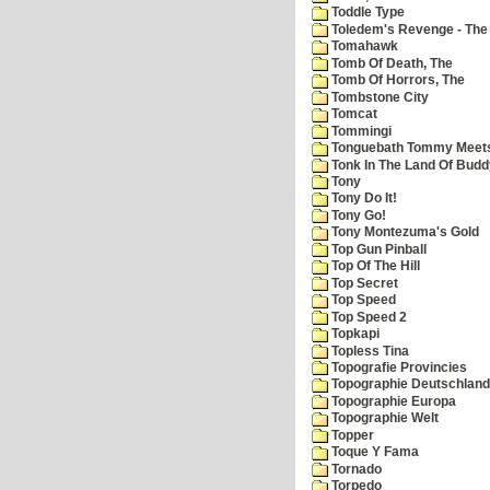
Toddle Type
Toledem's Revenge - The R
Tomahawk
Tomb Of Death, The
Tomb Of Horrors, The
Tombstone City
Tomcat
Tommingi
Tonguebath Tommy Meets 
Tonk In The Land Of Budd
Tony
Tony Do It!
Tony Go!
Tony Montezuma's Gold
Top Gun Pinball
Top Of The Hill
Top Secret
Top Speed
Top Speed 2
Topkapi
Topless Tina
Topografie Provincies
Topographie Deutschland
Topographie Europa
Topographie Welt
Topper
Toque Y Fama
Tornado
Torpedo