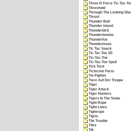
Three-D Force Tic-Tac-To
Threshold
Through The Looking Gla
Thrust
Thunder Ball
Thunder Island
Thunderbird
Thunderbombs
Thunderfox
Thundermaze
Tic Tac Snack
Tic Tac Toe 3D
Tic-Tac-Toe
Tic-Tac-Toe Spell
Tick Tock
Tictactoe Facts
Tie-Fighter
Tiere Auf Der Treppe
Tiger
Tiger Attack
Tiger Hunters
Tigers In The Snow
Tight Rope
Tight-Lines
Tightrope
Tigris
Tile Trouble
Tiles
Tilt