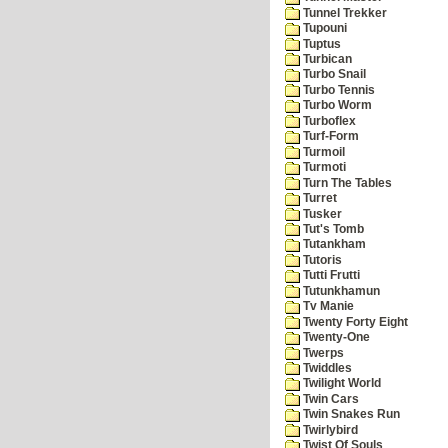
Tunnel Trekker
Tupouni
Tuptus
Turbican
Turbo Snail
Turbo Tennis
Turbo Worm
Turboflex
Turf-Form
Turmoil
Turmoti
Turn The Tables
Turret
Tusker
Tut's Tomb
Tutankham
Tutoris
Tutti Frutti
Tutunkhamun
Tv Manie
Twenty Forty Eight
Twenty-One
Twerps
Twiddles
Twilight World
Twin Cars
Twin Snakes Run
Twirlybird
Twist Of Souls