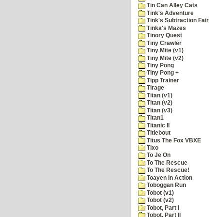
Tin Can Alley Cats
Tink's Adventure
Tink's Subtraction Fair
Tinka's Mazes
Tinory Quest
Tiny Crawler
Tiny Mite (v1)
Tiny Mite (v2)
Tiny Pong
Tiny Pong +
Tipp Trainer
Tirage
Titan (v1)
Titan (v2)
Titan (v3)
Titan1
Titanic II
Titlebout
Titus The Fox VBXE
Tixo
To Je On
To The Rescue
To The Rescue!
Toayen In Action
Toboggan Run
Tobot (v1)
Tobot (v2)
Tobot, Part I
Tobot, Part II