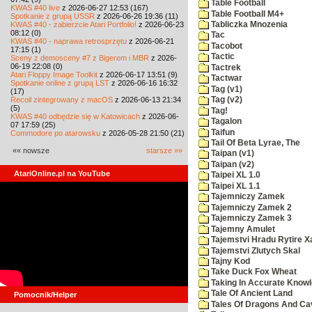
Table Football
KWAS #40 live
z 2026-06-27 12:53 (167)
Table Football M4+
Spotkanie z grupą USSR
z 2026-06-26 19:36 (11)
KWAS #40 - zabierzcie Atari Portfolio!
z 2026-06-23
Tabliczka Mnozenia
08:12 (0)
Tac
KWAS #40 - naprawa retrosprzętu
z 2026-06-21
Tacobot
17:15 (1)
Tactic
Sceny z demosceny #7 z Bigerem i MBR
z 2026-
06-19 22:08 (0)
Tactrek
Atari Floppy Image Toolkit
z 2026-06-17 13:51 (9)
Tactwar
Spotkanie online z grupą LST
z 2026-06-16 16:32
Tag (v1)
(17)
Recoil zintegrowany z macOS
z 2026-06-13 21:34
Tag (v2)
(5)
Tag!
KWAS #40 odbędzie się w Katowicach
z 2026-06-
Tagalon
07 17:59 (25)
Taifun
Commodore po atarowsku
z 2026-05-28 21:50 (21)
Tail Of Beta Lyrae, The
«« nowsze
starsze »»
Taipan (v1)
Taipan (v2)
AtariOnline.pl na YouTube
Taipei XL 1.0
Taipei XL 1.1
Tajemniczy Zamek
Tajemniczy Zamek 2
Tajemniczy Zamek 3
Tajemny Amulet
Tajemstvi Hradu Rytire X
Tajemstvi Zlutych Skal
Tajny Kod
Take Duck Fox Wheat
Taking In Accurate Know
Tale Of Ancient Land
Pomocnik/Helper
Tales Of Dragons And C