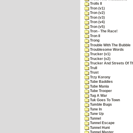
Trolls II
Tron (v1)
Tron (v2)
Tron (v3)
Tron (v4)
Tron (v5)
Tron - The Race!
Tron II
Trong
Trouble With The Bubble
Troublesome Words
Trucker (v1)
Trucker (v2)
Trucker And Streets Of T
Trull
Trust
Trzy Korony
Tube Baddies
Tube Mania
Tube Trooper
Tug A War
Tuk Goes To Town
Tumble Bugs
Tune In
Tune Up
Tunnel
Tunnel Escape
Tunnel Hunt
Tunnel Master