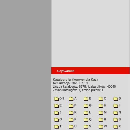
Gry/Games
Katalog gier (konwencja Kaz)
Aktualizacja: 2026-07-19
Liczba katalogów: 8878, liczba plików: 40040
Zmian katalogów: 1, zmian plików: 1
0-9
A
B
C
D
E
F
G
H
I
J
K
L
M
N
O
P
Q
R
S
T
U
V
W
X