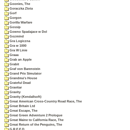
Goonies, The
Goraczka Zlota
Gorf
Gorgon
Gorilla Warfare
Gossip
Gowno Spadajace w Dol
Gozmind
Gra Logiczna
Gra w 1000
Gra W Linie
Graaa
Grab an Apple
Grabit
Graf von Barenstein
Grand Prix Simulator
Grandma's House
Grateful Dead
Gravitar
Gravity
Gravity (Kendallsoft)
Great American Cross-Country Road Race, The
Great Britain Ltd
Great Escape, The
Great Green Adventure 2 Prologue
Great Maine to California Race, The
Great Return of the Penguins, The
G.R.E.E.D