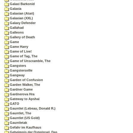
Galaxi Barkonid
Galaxia
Galaxian (Atari)
Galaxian (XXL)
Galaxy Defender
Gallahad
Galleons
Gallery of Death
Game
Game Harry
Game of Live!
Game of Tag, The
Game of Unscramble, The
Gangsters
Gangstersville
Gangway
Garden of Confusion
Garden Walker, The
Gardner Game
Gardnerova Hra
Gateway to Apshai
GATO
Gauntlet (Lebeau, Donald R.)
Gauntlet, The
Gauntlet (US Gold)
Gauntletak
Gefahr im Kaufhaus
Geheimnis der Osterinsel, Das