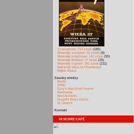
Czasopisma: 714 sztuk
(185)
Materiały scenowe: 32 sztuki
(9)
Materiały książkowe: 141 sztuk
(55)
Materiały firmowe: 27 sztuk
(20)
Materiały o grach: 351 sztuk
(211)
Spiżarnia Voya na Chomikuj.pl
Bajtek Redux
Zasoby wiedzy
Atariki
XWiki
Gury's Atari 8-bit Forever
Atarimania
Atari Archives
Drygol's Retro Hacks
XL Search
Kontakt
HI SCORE CAFÉ