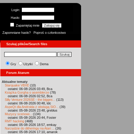
Login:
Hasło:
Zapamiętaj mnie
Zapomniane hasło?
Poproś o członkostwo
Szukaj plików/Search files
Gry
Użytki
Dema
Forum Atarum
Aktualne tematy
Starquake VBXE
(10)
ostatni: 06-08-2026 03:49, Bca
Książka Gorgha o asemblerze
(78)
ostatni: 06-08-2026 02:52, Bca
Silly Venture 2026SE - the bigges...
(113)
ostatni: 06-08-2026 00:48, tdc
AspeQt dla Androida z obsługą SIO...
(39)
ostatni: 05-08-2026 23:48, greblus
Muzycy scenowi...
(134)
ostatni: 05-08-2026 20:44, Foster
RMT hacking
(468)
ostatni: 05-08-2026 18:57, emkay
Narzędzie do ditheringu na Atari ...
(26)
ostatni: 05-08-2026 17:10, amarok