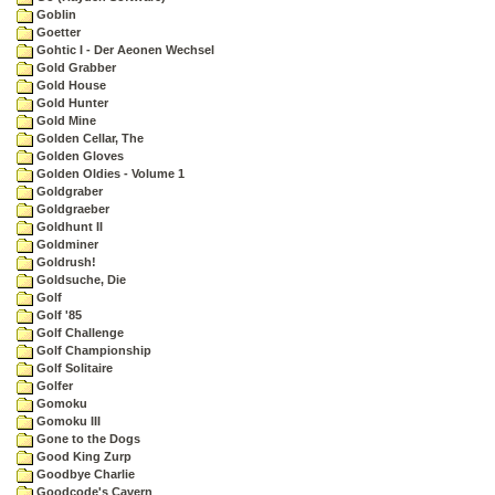
Goblin
Goetter
Gohtic I - Der Aeonen Wechsel
Gold Grabber
Gold House
Gold Hunter
Gold Mine
Golden Cellar, The
Golden Gloves
Golden Oldies - Volume 1
Goldgraber
Goldgraeber
Goldhunt II
Goldminer
Goldrush!
Goldsuche, Die
Golf
Golf '85
Golf Challenge
Golf Championship
Golf Solitaire
Golfer
Gomoku
Gomoku III
Gone to the Dogs
Good King Zurp
Goodbye Charlie
Goodcode's Cavern