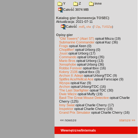
Y
Z
inne
Całość 3074 MB
Katalog gier (konwencja TOSEC)
Aktualizacja: 2021-07-11
Całość
,
md5
sha
(
7-Zip
,
TUGZip
)
Opisy gier
"Old Towers" (Atari ST)
opisał Misza (19)
Submarine Commander
opisał Kaz (36)
Frogs
opisał Xeen (0)
Choplifter!
opisał Urborg (0)
Joust
opisał Urborg (17)
Commando
opisał Urborg (35)
Mario Bros
opisał Urborg (13)
Xenophobe
opisał Urborg (36)
Robbo Forever
opisał tbxx (16)
Kolony 2106
opisał tbxx (3)
Archon II: Adept
opisał Urborg/TDC (9)
Spitfire Ace/Hellcat Ace
opisał Farscape (9)
Wyspa
opisał Kaz (9)
Archon
opisał Urborg/TDC (16)
The Last Starfighter
opisał TDC (30)
Dwie Wieże
opisał Muffy (19)
Basil The Great Mouse Detective
opisał Charlie
Cherry (125)
Inny Świat
opisał Charlie Cherry (17)
Inspektor
opisał Charlie Cherry (19)
Grand Prix Simulator
opisał Charlie Cherry (16)
«« nowsze
starsze »»
Wewnętrzne/Internals