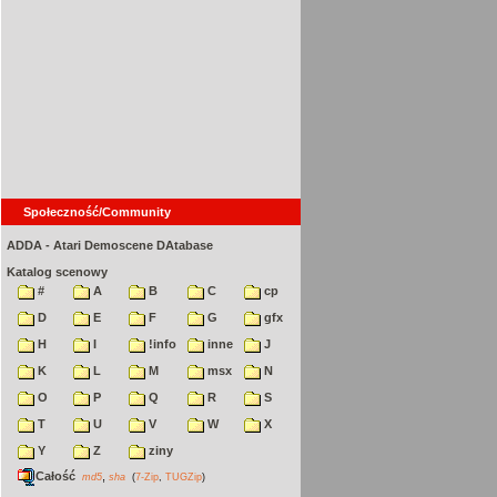
Społeczność/Community
ADDA - Atari Demoscene DAtabase
Katalog scenowy
#
A
B
C
cp
D
E
F
G
gfx
H
I
!info
inne
J
K
L
M
msx
N
O
P
Q
R
S
T
U
V
W
X
Y
Z
ziny
Całość
,
md5
sha
(
7-Zip
,
TUGZip
)