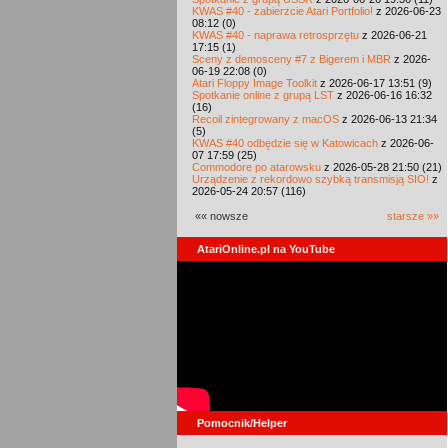
KWAS #40 - zabierzcie Atari Portfolio!
z 2026-06-23
08:12 (0)
KWAS #40 - naprawa retrosprzętu
z 2026-06-21
17:15 (1)
Sceny z demosceny #7 z Bigerem i MBR
z 2026-
06-19 22:08 (0)
Atari Floppy Image Toolkit
z 2026-06-17 13:51 (9)
Spotkanie online z grupą LST
z 2026-06-16 16:32
(16)
Recoil zintegrowany z macOS
z 2026-06-13 21:34
(5)
KWAS #40 odbędzie się w Katowicach
z 2026-06-
07 17:59 (25)
Commodore po atarowsku
z 2026-05-28 21:50 (21)
Urządzenie z rekordowo szybką transmisją SIO!
z
2026-05-24 20:57 (116)
«« nowsze
starsze »»
AtariOnline.pl na YouTube
Pomocnik/Helper