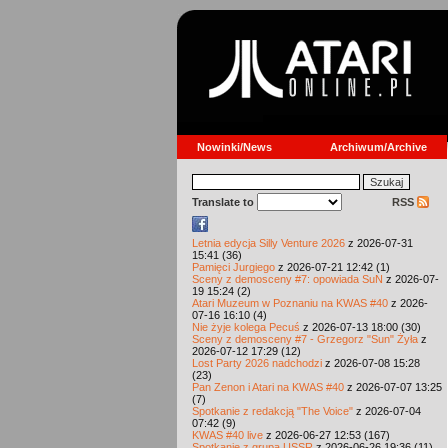
Nowinki/News
Archiwum/Archive
Translate to
RSS
Letnia edycja Silly Venture 2026
z 2026-07-31
15:41 (36)
Pamięci Jurgiego
z 2026-07-21 12:42 (1)
Sceny z demosceny #7: opowiada SuN
z 2026-07-
19 15:24 (2)
Atari Muzeum w Poznaniu na KWAS #40
z 2026-
07-16 16:10 (4)
Nie żyje kolega Pecuś
z 2026-07-13 18:00 (30)
Sceny z demosceny #7 - Grzegorz "Sun" Żyła
z
2026-07-12 17:29 (12)
Lost Party 2026 nadchodzi
z 2026-07-08 15:28
(23)
Pan Zenon i Atari na KWAS #40
z 2026-07-07 13:25
(7)
Spotkanie z redakcją "The Voice"
z 2026-07-04
07:42 (9)
KWAS #40 live
z 2026-06-27 12:53 (167)
Spotkanie z grupą USSR
z 2026-06-26 19:36 (11)