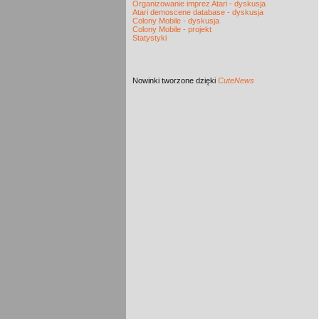
Organizowanie imprez Atari - dyskusja
Atari demoscene database - dyskusja
Colony Mobile - dyskusja
Colony Mobile - projekt
Statystyki
Nowinki
tworzone dzięki
CuteNews