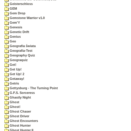
Geisterschloss
GEM
Gem Drop
Gemstone Warrior v1.0
Gem'Y
Genesis
Genetic Drift
Genius
Geo
Geografia świata
Geografia-Test
Geography Quiz
Geograquiz
Get!
Get Up!
Get Up! 2
Getaway!
Getris
Gettysburg - The Turning Point
G.F.S. Sorceress
Ghastly Night
Ghost
Ghost!
Ghost Chaser
Ghost Driver
Ghost Encounters
Ghost Hunter
Ghost Hunter II