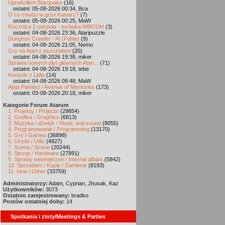
Uprościłem Starquake
(16)
ostatni: 05-08-2026 00:34, Bca
O co chodzi w grze Kasiarz?
(7)
ostatni: 05-08-2026 00:25, MaW
Rocznica 1 sierpnia - turówka WRCOH
(3)
ostatni: 04-08-2026 23:36, Ataripuzzle
Dungeon Crawler - AI (Fable)
(9)
ostatni: 04-08-2026 21:05, Nemo
Gry na Atari z pszczołami
(20)
ostatni: 04-08-2026 19:38, miker
Sprawa nowych płyt głównych Atari...
(71)
ostatni: 04-08-2026 19:18, tebe
Konsole z Lidla
(14)
ostatni: 04-08-2026 09:48, MaW
Aleja Pamięci / Avenue of Memories
(173)
ostatni: 03-08-2026 20:18, miker
Kategorie Forum Atarum
1. Projekty / Projects
(29854)
2. Grafika / Graphics
(6813)
3. Muzyka i dźwięk / Music and sound
(8055)
4. Programowanie / Programming
(13170)
5. Gry / Games
(36898)
6. Użytki / Utils
(4827)
7. Scena / Scene
(20244)
8. Sprzęt / Hardware
(27891)
9. Sprawy wewnętrzne / Internal affairs
(5842)
10. Sprzedam / Kupię / Zamienię
(8193)
11. Inne / Other
(33759)
Administratorzy:
Adam, Cyprian, Jhusak, Kaz
Użytkowników:
3073
Ostatnio zarejestrowany:
bradko
Postów ostatniej doby:
14
Spotkania i zloty/Meetings & Parties