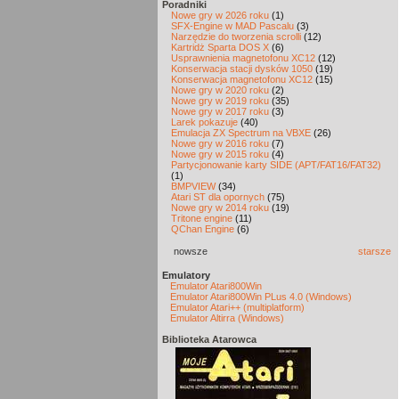
Poradniki
Nowe gry w 2026 roku
(1)
SFX-Engine w MAD Pascalu
(3)
Narzędzie do tworzenia scrolli
(12)
Kartridż Sparta DOS X
(6)
Usprawnienia magnetofonu XC12
(12)
Konserwacja stacji dysków 1050
(19)
Konserwacja magnetofonu XC12
(15)
Nowe gry w 2020 roku
(2)
Nowe gry w 2019 roku
(35)
Nowe gry w 2017 roku
(3)
Larek pokazuje
(40)
Emulacja ZX Spectrum na VBXE
(26)
Nowe gry w 2016 roku
(7)
Nowe gry w 2015 roku
(4)
Partycjonowanie karty SIDE (APT/FAT16/FAT32)
(1)
BMPVIEW
(34)
Atari ST dla opornych
(75)
Nowe gry w 2014 roku
(19)
Tritone engine
(11)
QChan Engine
(6)
nowsze
starsze
Emulatory
Emulator Atari800Win
Emulator Atari800Win PLus 4.0 (Windows)
Emulator Atari++ (multiplatform)
Emulator Altirra (Windows)
Biblioteka Atarowca