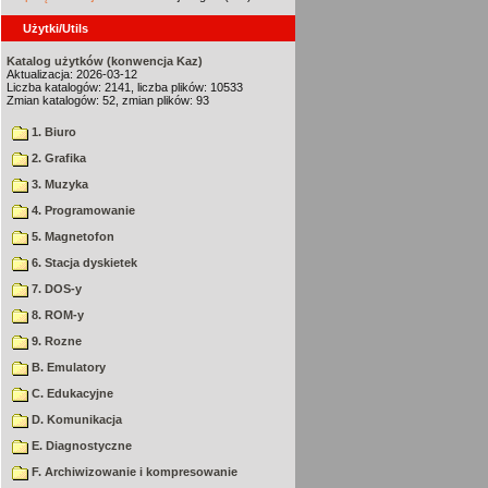
Użytki/Utils
Katalog użytków (konwencja Kaz)
Aktualizacja: 2026-03-12
Liczba katalogów: 2141, liczba plików: 10533
Zmian katalogów: 52, zmian plików: 93
1. Biuro
2. Grafika
3. Muzyka
4. Programowanie
5. Magnetofon
6. Stacja dyskietek
7. DOS-y
8. ROM-y
9. Rozne
B. Emulatory
C. Edukacyjne
D. Komunikacja
E. Diagnostyczne
F. Archiwizowanie i kompresowanie