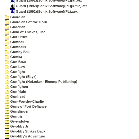
Guard (1992)(Sonix Software)(PL)[a].xex
Guard (1992)(Sonix Software)(PL)[k-file].atr
Guard (1992)(Sonix Software)(PL).xex
Guardian
Guardians of the Gorn
Guderian
Guild of Thieves, The
Gulf Strike
Gumball
Gumballs
Gumby Ball
Gumka
Gun Boat
Gun Law
Gunfight
Gunfight (Epyx)
Gunfight (Hofacker - Elcomp Publishing)
Gunfighter
Gunfright
Gunhead
Gun-Powder-Charlie
Guns of Fort Defiance
Gunslinger
Guntris
Gwendolyn
Gwobby Jr
Gwobby Strikes Back
Gwobby's Adventure