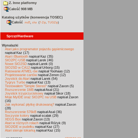
Z. Inne platformy
Całość 908 MB
Katalog użytków (konwencja TOSEC)
Całość
,
md5
sha
(
7-Zip
,
TUGZip
)
Sprzęt/Hardware
Wynalazki
Atari jako programator pojazdu gąsienicowego
napisał Kaz (17)
Atari i Bluetooth
napisał Kaz (35)
SIO2PC-USB
napisał Larek (46)
Nowe SIO2SD
napisał Larek (0)
SIO2SD w CA12
napisał Urborg (15)
Ratowanie ATMEL-ów
napisał Yoohaas (12)
Projektowanie cartów
napisał Zenon (12)
Joystick do Atari
napisał Larek (54)
Tygrys Turbo
napisał Kaz (13)
Testowałem "Simple Stereo"
napisał Zaxon (5)
Rozszerzenie 1MB
napisał Asal (21)
Joystick trzyprzyciskowy
napisał Sikor (18)
Moje MyIDE oraz SIO2PC na USB
napisał Zaxon
(16)
Jak wykonać płytkę drukowaną?
napisał Zaxon
(28)
Rozszerzenie 576kB
napisał Asal (36)
Soczyste kolory
napisał scalak (29)
XEGS Box
napisał Zaxon (13)
Atari w różnych rolach
napisał Różyk (9)
SIO2IDE w pudełku
napisał Kaz (27)
Atari steruje tokarką
napisał Kaz (15)