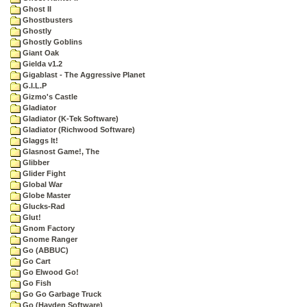
Ghost II
Ghostbusters
Ghostly
Ghostly Goblins
Giant Oak
Gielda v1.2
Gigablast - The Aggressive Planet
G.I.L.P
Gizmo's Castle
Gladiator
Gladiator (K-Tek Software)
Gladiator (Richwood Software)
Glaggs It!
Glasnost Game!, The
Glibber
Glider Fight
Global War
Globe Master
Glucks-Rad
Glut!
Gnom Factory
Gnome Ranger
Go (ABBUC)
Go Cart
Go Elwood Go!
Go Fish
Go Go Garbage Truck
Go (Hayden Software)