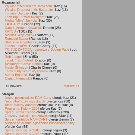
Rozmawiali
Wywiad z Mariuszem Jaroszem
i Kaz (16)
Wywiad Dracona z Mr. Bacardim
i Kaz (16)
Tomasz Dajczak
i Kaz (22)
Lech Bąk i "Świat Młodych"
i Kaz (26)
Michał "Mike" Jaskuła
i Kaz (30)
F#READY
i Dracon (22)
Daniel „Arctus” Kowalski
i Dracon (25)
KATOD
i TDC (15)
Mariusz Wojcieszek
i "Adam" (17)
Romuald Bacza
i Ramos (16)
Śledzenie Amentesa
i Larek (9)
Leszek Łuciów
i Charlie Cherry (17)
TO JUŻ ZA TOBĄ: rozmowa z Bobem Pape
i cpt.
Misumaru Tenchi (39)
Rob Jaeger
i Emu (53)
Jacek "Tabu" Grad
i Dracon (0)
Alexander "Koma" Schön
i Kaz (0)
Maciej Ślifirczyk
i Charlie Cherry (0)
Jarek "Odyniec1" Wyszyński
i Kaz (0)
Marek Bojarski
i Kaz (0)
Olgierd Niemyjski
i Ramos (0)
«« nowsze
starsze »»
Stragan
Nowe, pojemniejsze RAM-Carty
oferuje Kaz (21)
"mouSTer" czyli myszka ST
oferuje Kaz (30)
Atari USBJoy Adapter
oferuje Jakub Husak (0)
Programy: Kolony 2106
oferuje Kaz (7)
Sprzęt: rozszerzenia
oferuje Lotharek (399)
Gadżety: naklejki, pocztówki
oferuje Sikor (11)
Sprzęt: cartridge RAM-CART
oferuje Zenon (7)
Miejsce na drobne ogłoszenia kupna/sprzedaży
oferuje Kaz (58)
Sprzęt: interfejs SIO2IDE
oferuje Piguła (3)
Sprzęt: interfejs SIO2SD
oferuje Piguła (115)