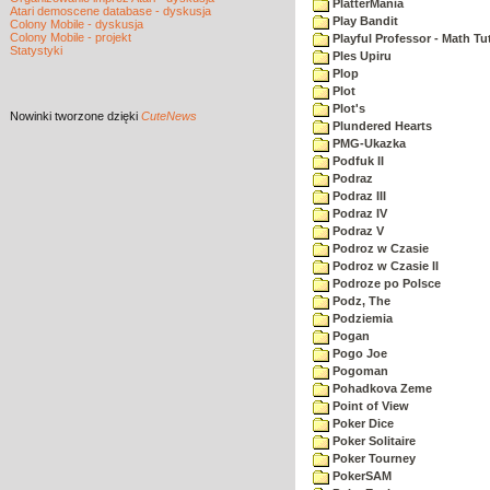
PlatterMania
Atari demoscene database - dyskusja
Play Bandit
Colony Mobile - dyskusja
Colony Mobile - projekt
Playful Professor - Math Tu
Statystyki
Ples Upiru
Plop
Plot
Plot's
Nowinki
tworzone dzięki
CuteNews
Plundered Hearts
PMG-Ukazka
Podfuk II
Podraz
Podraz III
Podraz IV
Podraz V
Podroz w Czasie
Podroz w Czasie II
Podroze po Polsce
Podz, The
Podziemia
Pogan
Pogo Joe
Pogoman
Pohadkova Zeme
Point of View
Poker Dice
Poker Solitaire
Poker Tourney
PokerSAM