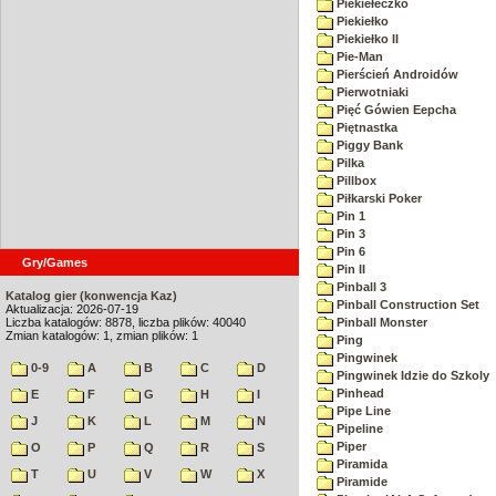
Piekiełeczko
Piekiełko
Piekiełko II
Pie-Man
Pierścień Androidów
Pierwotniaki
Pięć Gówien Eepcha
Piętnastka
Piggy Bank
Pilka
Pillbox
Piłkarski Poker
Pin 1
Pin 3
Pin 6
Gry/Games
Pin II
Pinball 3
Katalog gier (konwencja Kaz)
Pinball Construction Set
Aktualizacja: 2026-07-19
Liczba katalogów: 8878, liczba plików: 40040
Pinball Monster
Zmian katalogów: 1, zmian plików: 1
Ping
Pingwinek
0-9
A
B
C
D
Pingwinek Idzie do Szkoly
Pinhead
E
F
G
H
I
Pipe Line
J
K
L
M
N
Pipeline
Piper
O
P
Q
R
S
Piramida
T
U
V
W
X
Piramide