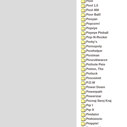
Pool
Pool 1.5
Pool 400
Poor Ball!
Pooyan
Popcorn!
Popeye
Popeye Pinball
Pop-N-Rocker
Porky's
Pornopoly
Posthelper
Postman
Poszukiwacze
Pothole Pete
Potion, The
Potluck
Poussinet
P.O.W
Power Down
Powerpath
Powerstar
Poznaj Swoj Kraj
Pqr I
Pqr II
Predator
Prehistoric
Preppie!