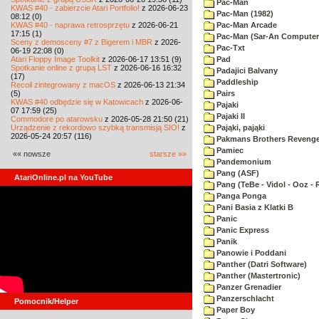
Pac-Man
KWAS #40 - zabierzcie Atari Portfolio!
z 2026-06-23
Pac-Man (1982)
08:12 (0)
KWAS #40 - naprawa retrosprzętu
z 2026-06-21
Pac-Man Arcade
17:15 (1)
Pac-Man (Sar-An Computer
Sceny z demosceny #7 z Bigerem i MBR
z 2026-
Pac-Txt
06-19 22:08 (0)
Atari Floppy Image Toolkit
z 2026-06-17 13:51 (9)
Pad
Spotkanie online z grupą LST
z 2026-06-16 16:32
Padajici Balvany
(17)
Paddleship
Recoil zintegrowany z macOS
z 2026-06-13 21:34
(5)
Pairs
KWAS #40 odbędzie się w Katowicach
z 2026-06-
Pajaki
07 17:59 (25)
Pajaki II
Commodore po atarowsku
z 2026-05-28 21:50 (21)
Urządzenie z rekordowo szybką transmisją SIO!
z
Pająki, pająki
2026-05-24 20:57 (116)
Pakmans Brothers Reveng
Pamiec
«« nowsze
starsze »»
Pandemonium
Pang (ASF)
AtariOnline.pl na YouTube
Pang (TeBe - Vidol - Ooz - 
Panga Ponga
Pani Basia z Klatki B
Panic
Panic Express
Panik
Panowie i Poddani
Panther (Datri Software)
Panther (Mastertronic)
Panzer Grenadier
Panzerschlacht
Pomocnik/Helper
Paper Boy