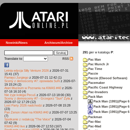
Nowinki/News
Archiwum/Archive
291
gier w katalogu
P
:
Translate to
RSS
Pac Man
Pac Munch Jr
Pac Time
Letnia edycja Silly Venture 2026
z 2026-07-31
Paccie
15:41 (37)
Pamięci Jurgiego
z 2026-07-21 12:42 (1)
Paccie (Elwood Software)
Sceny z demosceny #7: opowiada SuN
z 2026-07-
Pacemaker
19 15:24 (2)
Pacific Coast Highway
Atari Muzeum w Poznaniu na KWAS #40
z 2026-
07-16 16:10 (4)
Pac-Invaders
Nie żyje kolega Pecuś
z 2026-07-13 18:00 (30)
Pack Man
Sceny z demosceny #7 - Grzegorz "Sun" Żyła
z
Pack Man (1991)(Page 6 
2026-07-12 17:29 (12)
Lost Party 2026 nadchodzi
z 2026-07-08 15:28
Pack Man (1991)(Page 6
(23)
Pack Man (1991)(Page 6
Pan Zenon i Atari na KWAS #40
z 2026-07-07 13:25
(7)
Packman
Spotkanie z redakcją "The Voice"
z 2026-07-04
Pac-Mac
07:42 (9)
KWAS #40 live
z 2026-06-27 12:53 (167)
Pac-Mad
Spotkanie z grupą USSR
z 2026-06-26 19:36 (11)