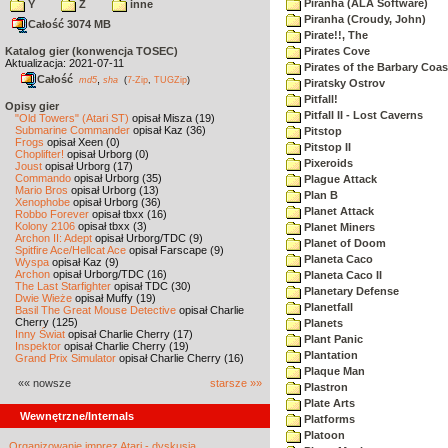
Piranha (ALA Software)
Y
Z
inne
Piranha (Croudy, John)
Całość 3074 MB
Pirate!!, The
Katalog gier (konwencja TOSEC)
Pirates Cove
Aktualizacja: 2021-07-11
Pirates of the Barbary Coas
Całość
,
md5
sha
(
7-Zip
,
TUGZip
)
Piratsky Ostrov
Pitfall!
Opisy gier
Pitfall II - Lost Caverns
"Old Towers" (Atari ST)
opisał Misza (19)
Submarine Commander
opisał Kaz (36)
Pitstop
Frogs
opisał Xeen (0)
Pitstop II
Choplifter!
opisał Urborg (0)
Pixeroids
Joust
opisał Urborg (17)
Commando
opisał Urborg (35)
Plague Attack
Mario Bros
opisał Urborg (13)
Plan B
Xenophobe
opisał Urborg (36)
Planet Attack
Robbo Forever
opisał tbxx (16)
Kolony 2106
opisał tbxx (3)
Planet Miners
Archon II: Adept
opisał Urborg/TDC (9)
Planet of Doom
Spitfire Ace/Hellcat Ace
opisał Farscape (9)
Planeta Caco
Wyspa
opisał Kaz (9)
Archon
opisał Urborg/TDC (16)
Planeta Caco II
The Last Starfighter
opisał TDC (30)
Planetary Defense
Dwie Wieże
opisał Muffy (19)
Planetfall
Basil The Great Mouse Detective
opisał Charlie
Cherry (125)
Planets
Inny Świat
opisał Charlie Cherry (17)
Plant Panic
Inspektor
opisał Charlie Cherry (19)
Plantation
Grand Prix Simulator
opisał Charlie Cherry (16)
Plaque Man
«« nowsze
starsze »»
Plastron
Plate Arts
Wewnętrzne/Internals
Platforms
Platoon
Organizowanie imprez Atari - dyskusja