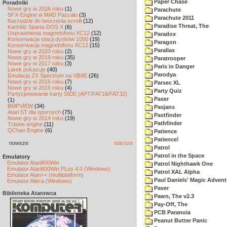
Paper Chase
Poradniki
Nowe gry w 2026 roku
(1)
Parachute
SFX-Engine w MAD Pascalu
(3)
Parachute 2011
Narzędzie do tworzenia scrolli
(12)
Paradise Threat, The
Kartridż Sparta DOS X
(6)
Usprawnienia magnetofonu XC12
(12)
Paradox
Konserwacja stacji dysków 1050
(19)
Paragon
Konserwacja magnetofonu XC12
(15)
Parallax
Nowe gry w 2020 roku
(2)
Nowe gry w 2019 roku
(35)
Paratrooper
Nowe gry w 2017 roku
(3)
Paris in Danger
Larek pokazuje
(40)
Parodya
Emulacja ZX Spectrum na VBXE
(26)
Nowe gry w 2016 roku
(7)
Parsec XL
Nowe gry w 2015 roku
(4)
Party Quiz
Partycjonowanie karty SIDE (APT/FAT16/FAT32)
Paser
(1)
BMPVIEW
(34)
Pasjans
Atari ST dla opornych
(75)
Pastfinder
Nowe gry w 2014 roku
(19)
Pathfinder
Tritone engine
(11)
QChan Engine
(6)
Patience
Patience!
nowsze
starsze
Patrol
Patrol in the Space
Emulatory
Emulator Atari800Win
Patrol Nighthawk One
Emulator Atari800Win PLus 4.0 (Windows)
Patrol XAL Alpha
Emulator Atari++ (multiplatform)
Paul Daniels' Magic Advent
Emulator Altirra (Windows)
Paver
Biblioteka Atarowca
Pawn, The v2.3
Pay-Off, The
PCB Paranoia
Peanut Butter Panic