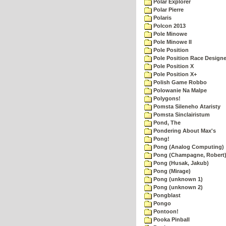
Polar Explorer
Polar Pierre
Polaris
Polcon 2013
Pole Minowe
Pole Minowe II
Pole Position
Pole Position Race Designe
Pole Position X
Pole Position X+
Polish Game Robbo
Polowanie Na Malpe
Polygons!
Pomsta Sileneho Ataristy
Pomsta Sinclairistum
Pond, The
Pondering About Max's
Pong!
Pong (Analog Computing)
Pong (Champagne, Robert
Pong (Husak, Jakub)
Pong (Mirage)
Pong (unknown 1)
Pong (unknown 2)
Pongblast
Pongo
Pontoon!
Pooka Pinball