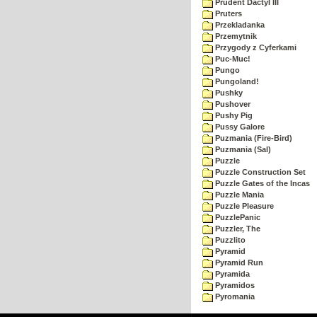
Prudent Dactyl III
Pruters
Przekladanka
Przemytnik
Przygody z Cyferkami
Puc-Muc!
Pungo
Pungoland!
Pushky
Pushover
Pushy Pig
Pussy Galore
Puzmania (Fire-Bird)
Puzmania (Sal)
Puzzle
Puzzle Construction Set
Puzzle Gates of the Incas
Puzzle Mania
Puzzle Pleasure
PuzzlePanic
Puzzler, The
Puzzlito
Pyramid
Pyramid Run
Pyramida
Pyramidos
Pyromania