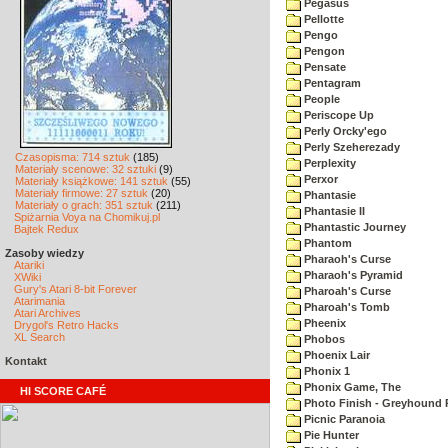
Pegasus
Pellotte
Pengo
Pengon
Pensate
Pentagram
People
Periscope Up
Perly Orcky'ego
Perly Szeherezady
Czasopisma: 714 sztuk
(185)
Perplexity
Materiały scenowe: 32 sztuki
(9)
Perxor
Materiały książkowe: 141 sztuk
(55)
Materiały firmowe: 27 sztuk
(20)
Phantasie
Materiały o grach: 351 sztuk
(211)
Phantasie II
Spiżarnia Voya na Chomikuj.pl
Phantastic Journey
Bajtek Redux
Phantom
Zasoby wiedzy
Pharaoh's Curse
Atariki
Pharaoh's Pyramid
XWiki
Gury's Atari 8-bit Forever
Pharoah's Curse
Atarimania
Pharoah's Tomb
Atari Archives
Pheenix
Drygol's Retro Hacks
XL Search
Phobos
Phoenix Lair
Kontakt
Phonix 1
Phonix Game, The
HI SCORE CAFÉ
Photo Finish - Greyhound 
Picnic Paranoia
Pie Hunter