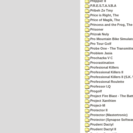
Preppie! II
P.R.E.S.T.A.V.B.A
Pribeh Ze Tmy
Price is Right, The
Price of Magik, The
Princess and the Frog, The
Prisoner
Prizrak Nuly
Pro Mountain Bike Simulat
Pro Tour Golf
Probe One - The Transmitte
Problem Jasia
Prochazka V C
Procrastination
Profesional Killers
Professional Killers II
Professional Killers II (S.K.
Professional Roulette
Professor I.Q
Progolf
Project Fire Blast - The Ba
Project Xanthien
Project-M
Protector II
Protector (Mastertronic)
Protector (Synapse Softwar
Prudent Dactyl
Prudent Dactyl II