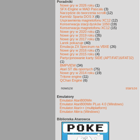
Poradniki
Nowe gry w 2026 roku
(1)
SFX-Engine w MAD Pascalu
(3)
Narzędzie do tworzenia scrolli
(12)
Kartridż Sparta DOS X
(6)
Usprawnienia magnetofonu XC12
(12)
Konserwacja stacji dysków 1050
(19)
Konserwacja magnetofonu XC12
(15)
Nowe gry w 2020 roku
(2)
Nowe gry w 2019 roku
(35)
Nowe gry w 2017 roku
(3)
Larek pokazuje
(40)
Emulacja ZX Spectrum na VBXE
(26)
Nowe gry w 2016 roku
(7)
Nowe gry w 2015 roku
(4)
Partycjonowanie karty SIDE (APT/FAT16/FAT32)
(1)
BMPVIEW
(34)
Atari ST dla opornych
(75)
Nowe gry w 2014 roku
(19)
Tritone engine
(11)
QChan Engine
(6)
nowsze
starsze
Emulatory
Emulator Atari800Win
Emulator Atari800Win PLus 4.0 (Windows)
Emulator Atari++ (multiplatform)
Emulator Altirra (Windows)
Biblioteka Atarowca