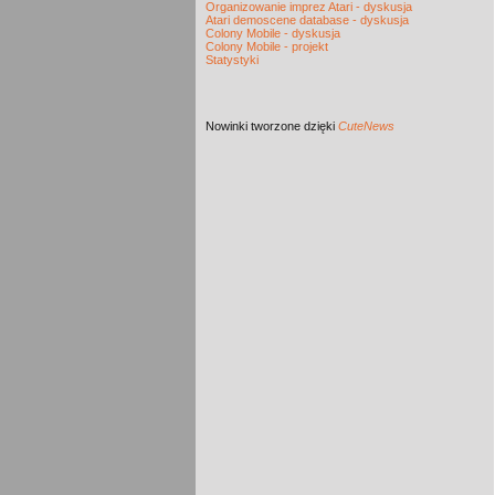
Organizowanie imprez Atari - dyskusja
Atari demoscene database - dyskusja
Colony Mobile - dyskusja
Colony Mobile - projekt
Statystyki
Nowinki
tworzone dzięki
CuteNews