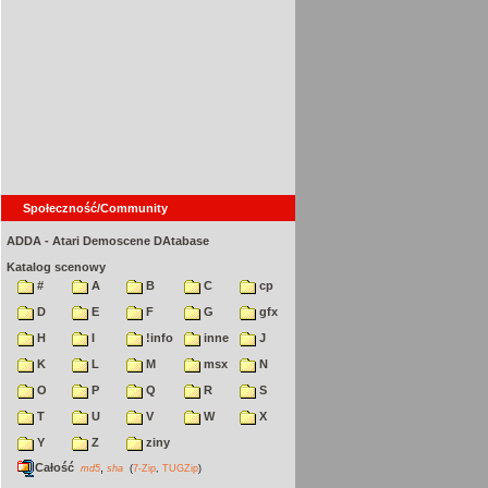
Społeczność/Community
ADDA - Atari Demoscene DAtabase
Katalog scenowy
#
A
B
C
cp
D
E
F
G
gfx
H
I
!info
inne
J
K
L
M
msx
N
O
P
Q
R
S
T
U
V
W
X
Y
Z
ziny
Całość
,
md5
sha
(
7-Zip
,
TUGZip
)