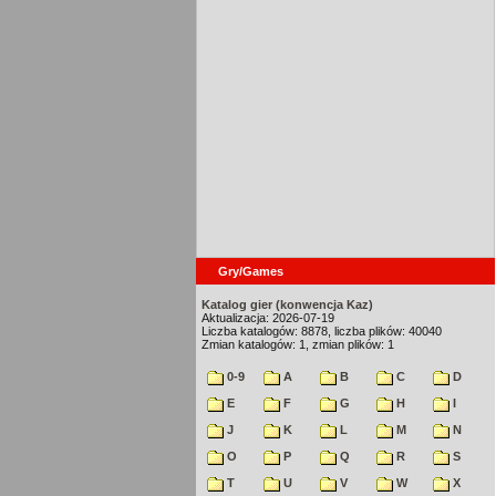
Gry/Games
Katalog gier (konwencja Kaz)
Aktualizacja: 2026-07-19
Liczba katalogów: 8878, liczba plików: 40040
Zmian katalogów: 1, zmian plików: 1
0-9
A
B
C
D
E
F
G
H
I
J
K
L
M
N
O
P
Q
R
S
T
U
V
W
X