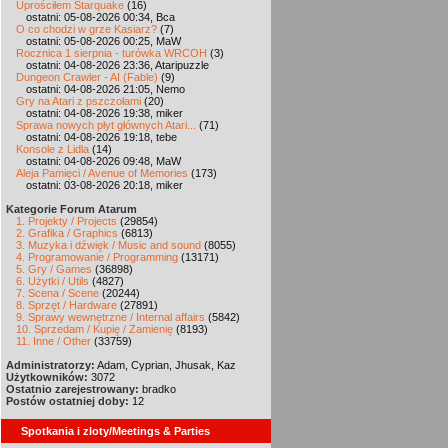
Uprościłem Starquake
(16)
ostatni: 05-08-2026 00:34, Bca
O co chodzi w grze Kasiarz?
(7)
ostatni: 05-08-2026 00:25, MaW
Rocznica 1 sierpnia - turówka WRCOH
(3)
ostatni: 04-08-2026 23:36, Ataripuzzle
Dungeon Crawler - AI (Fable)
(9)
ostatni: 04-08-2026 21:05, Nemo
Gry na Atari z pszczołami
(20)
ostatni: 04-08-2026 19:38, miker
Sprawa nowych płyt głównych Atari...
(71)
ostatni: 04-08-2026 19:18, tebe
Konsole z Lidla
(14)
ostatni: 04-08-2026 09:48, MaW
Aleja Pamięci / Avenue of Memories
(173)
ostatni: 03-08-2026 20:18, miker
Kategorie Forum Atarum
1. Projekty / Projects
(29854)
2. Grafika / Graphics
(6813)
3. Muzyka i dźwięk / Music and sound
(8055)
4. Programowanie / Programming
(13171)
5. Gry / Games
(36898)
6. Użytki / Utils
(4827)
7. Scena / Scene
(20244)
8. Sprzęt / Hardware
(27891)
9. Sprawy wewnętrzne / Internal affairs
(5842)
10. Sprzedam / Kupię / Zamienię
(8193)
11. Inne / Other
(33759)
Administratorzy:
Adam, Cyprian, Jhusak, Kaz
Użytkowników:
3072
Ostatnio zarejestrowany:
bradko
Postów ostatniej doby:
12
Spotkania i zloty/Meetings & Parties