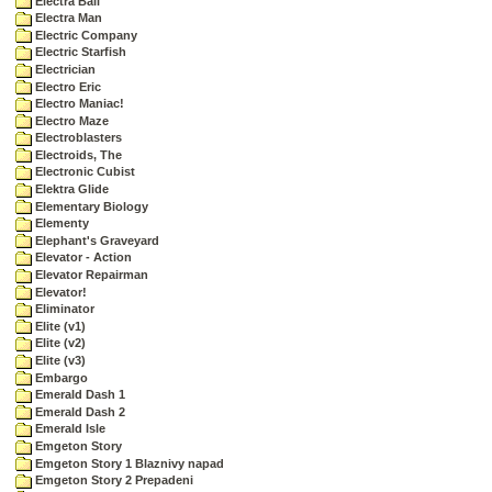
Electra Ball
Electra Man
Electric Company
Electric Starfish
Electrician
Electro Eric
Electro Maniac!
Electro Maze
Electroblasters
Electroids, The
Electronic Cubist
Elektra Glide
Elementary Biology
Elementy
Elephant's Graveyard
Elevator - Action
Elevator Repairman
Elevator!
Eliminator
Elite (v1)
Elite (v2)
Elite (v3)
Embargo
Emerald Dash 1
Emerald Dash 2
Emerald Isle
Emgeton Story
Emgeton Story 1 Blaznivy napad
Emgeton Story 2 Prepadeni