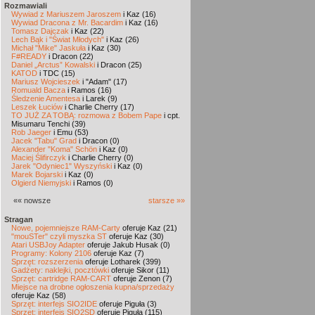
Rozmawiali
Wywiad z Mariuszem Jaroszem
i Kaz (16)
Wywiad Dracona z Mr. Bacardim
i Kaz (16)
Tomasz Dajczak
i Kaz (22)
Lech Bąk i "Świat Młodych"
i Kaz (26)
Michał "Mike" Jaskuła
i Kaz (30)
F#READY
i Dracon (22)
Daniel „Arctus” Kowalski
i Dracon (25)
KATOD
i TDC (15)
Mariusz Wojcieszek
i "Adam" (17)
Romuald Bacza
i Ramos (16)
Śledzenie Amentesa
i Larek (9)
Leszek Łuciów
i Charlie Cherry (17)
TO JUŻ ZA TOBĄ: rozmowa z Bobem Pape
i cpt.
Misumaru Tenchi (39)
Rob Jaeger
i Emu (53)
Jacek "Tabu" Grad
i Dracon (0)
Alexander "Koma" Schön
i Kaz (0)
Maciej Ślifirczyk
i Charlie Cherry (0)
Jarek "Odyniec1" Wyszyński
i Kaz (0)
Marek Bojarski
i Kaz (0)
Olgierd Niemyjski
i Ramos (0)
«« nowsze
starsze »»
Stragan
Nowe, pojemniejsze RAM-Carty
oferuje Kaz (21)
"mouSTer" czyli myszka ST
oferuje Kaz (30)
Atari USBJoy Adapter
oferuje Jakub Husak (0)
Programy: Kolony 2106
oferuje Kaz (7)
Sprzęt: rozszerzenia
oferuje Lotharek (399)
Gadżety: naklejki, pocztówki
oferuje Sikor (11)
Sprzęt: cartridge RAM-CART
oferuje Zenon (7)
Miejsce na drobne ogłoszenia kupna/sprzedaży
oferuje Kaz (58)
Sprzęt: interfejs SIO2IDE
oferuje Piguła (3)
Sprzęt: interfejs SIO2SD
oferuje Piguła (115)