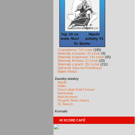
Czasopisma: 714 sztuk
(185)
Materiały scenowe: 32 sztuki
(9)
Materiały książkowe: 141 sztuk
(55)
Materiały firmowe: 27 sztuk
(20)
Materiały o grach: 351 sztuk
(211)
Spiżarnia Voya na Chomikuj.pl
Bajtek Redux
Zasoby wiedzy
Atariki
XWiki
Gury's Atari 8-bit Forever
Atarimania
Atari Archives
Drygol's Retro Hacks
XL Search
Kontakt
HI SCORE CAFÉ