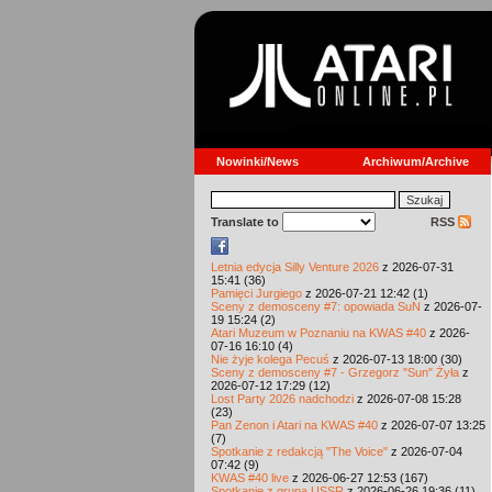
Nowinki/News
Archiwum/Archive
Translate to
RSS
Letnia edycja Silly Venture 2026
z 2026-07-31
15:41 (36)
Pamięci Jurgiego
z 2026-07-21 12:42 (1)
Sceny z demosceny #7: opowiada SuN
z 2026-07-
19 15:24 (2)
Atari Muzeum w Poznaniu na KWAS #40
z 2026-
07-16 16:10 (4)
Nie żyje kolega Pecuś
z 2026-07-13 18:00 (30)
Sceny z demosceny #7 - Grzegorz "Sun" Żyła
z
2026-07-12 17:29 (12)
Lost Party 2026 nadchodzi
z 2026-07-08 15:28
(23)
Pan Zenon i Atari na KWAS #40
z 2026-07-07 13:25
(7)
Spotkanie z redakcją "The Voice"
z 2026-07-04
07:42 (9)
KWAS #40 live
z 2026-06-27 12:53 (167)
Spotkanie z grupą USSR
z 2026-06-26 19:36 (11)