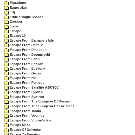
Equations
Equestrian
Erg
Ernie's Magic Shapes
Erosion
Eryus
Escape
Escape 10
Escape From Barnaby's Isle
Escape From Delta-V
Escape From Dispozon
Escape From Doomworld
Escape From Earth
Escape From Epsilon
Escape From Epsilon+
Escape From Gross
Escape From Hell
Escape From Perilous
Escape From Satellite A19790C
Escape From Sylon 6
Escape From Syntron
Escape From The Dungeon Of Despair
Escape From The Dungeon Of The Gods
Escape From Traam
Escape From Voomus
Escape From Vulcan's Isle
Escape Maze
Escape Of Universe
Escape To Equatus