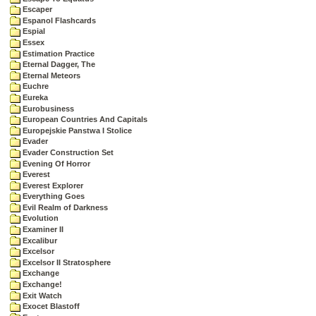
Escaper
Espanol Flashcards
Espial
Essex
Estimation Practice
Eternal Dagger, The
Eternal Meteors
Euchre
Eureka
Eurobusiness
European Countries And Capitals
Europejskie Panstwa I Stolice
Evader
Evader Construction Set
Evening Of Horror
Everest
Everest Explorer
Everything Goes
Evil Realm of Darkness
Evolution
Examiner II
Excalibur
Excelsor
Excelsor II Stratosphere
Exchange
Exchange!
Exit Watch
Exocet Blastoff