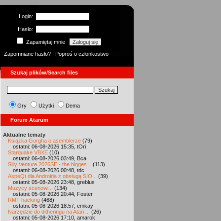
Login:
Hasło:
Zapamiętaj mnie
Zapomniane hasło?
Poproś o członkostwo
Szukaj plików/Search files
Gry
Użytki
Dema
Forum Atarum
Aktualne tematy
Książka Gorgha o asemblerze
(79)
ostatni: 06-08-2026 15:35, tOri
Starquake VBXE
(10)
ostatni: 06-08-2026 03:49, Bca
Silly Venture 2026SE - the bigges...
(113)
ostatni: 06-08-2026 00:48, tdc
AspeQt dla Androida z obsługą SIO...
(39)
ostatni: 05-08-2026 23:48, greblus
Muzycy scenowi...
(134)
ostatni: 05-08-2026 20:44, Foster
RMT hacking
(468)
ostatni: 05-08-2026 18:57, emkay
Narzędzie do ditheringu na Atari ...
(26)
ostatni: 05-08-2026 17:10, amarok