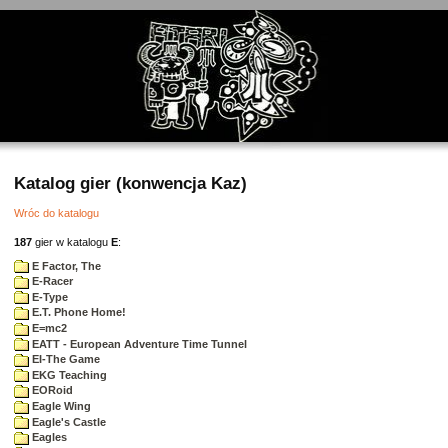
Katalog gier (konwencja Kaz)
Wróc do katalogu
187
gier w katalogu
E
:
E Factor, The
E-Racer
E-Type
E.T. Phone Home!
E=mc2
EATT - European Adventure Time Tunnel
EI-The Game
EKG Teaching
EORoid
Eagle Wing
Eagle's Castle
Eagles