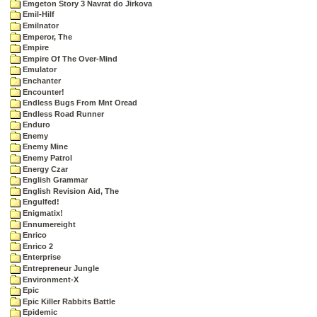
Emgeton Story 3 Navrat do Jirkova
Emil-Hilf
Emilnator
Emperor, The
Empire
Empire Of The Over-Mind
Emulator
Enchanter
Encounter!
Endless Bugs From Mnt Oread
Endless Road Runner
Enduro
Enemy
Enemy Mine
Enemy Patrol
Energy Czar
English Grammar
English Revision Aid, The
Engulfed!
Enigmatix!
Ennumereight
Enrico
Enrico 2
Enterprise
Entrepreneur Jungle
Environment-X
Epic
Epic Killer Rabbits Battle
Epidemic