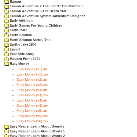
Eamon
Eamon Adventure 2 The Lair Of The Minotaur
Eamon Adventure 6 The Death Star
Eamon Adventure System Adventure Designer
Early Addition
Early Games For Young Children
Earth 2500
Earth Science
Earth Science Series, The
Earthquake 1906
Easa II
East Side Story
Eastern Front 1941
Easy Money
Easy Money (v1).atr
Easy Money (v1).xex
Easy Money (v2).atr
Easy Money (v2).xex
Easy Money (v3).atr
Easy Money (v3).xex
Easy Money (v4).atr
Easy Money (v4).xex
Easy Money (v5).atr
Easy Money (v5).xex
Easy Money (v6).xex
Easy Reader Learn About Sounds
Easy Reader Learn About Words 1
Easy Reader Learn About Words 2