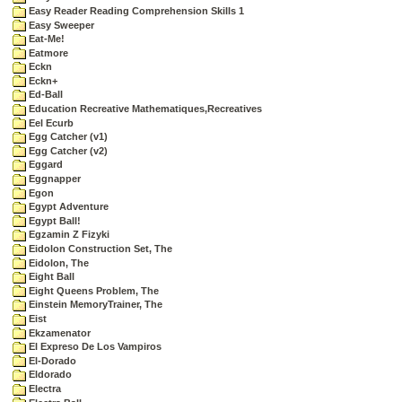
Easy Reader Reading Comprehension Skills 1
Easy Sweeper
Eat-Me!
Eatmore
Eckn
Eckn+
Ed-Ball
Education Recreative Mathematiques,Recreatives
Eel Ecurb
Egg Catcher (v1)
Egg Catcher (v2)
Eggard
Eggnapper
Egon
Egypt Adventure
Egypt Ball!
Egzamin Z Fizyki
Eidolon Construction Set, The
Eidolon, The
Eight Ball
Eight Queens Problem, The
Einstein MemoryTrainer, The
Eist
Ekzamenator
El Expreso De Los Vampiros
El-Dorado
Eldorado
Electra