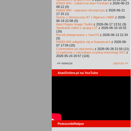
KWAS #40 - zabierzcie Atari Portfolio!
z 2026-06-23
08:12 (0)
KWAS #40 - naprawa retrosprzętu
z 2026-06-21
17:15 (1)
Sceny z demosceny #7 z Bigerem i MBR
z 2026-
06-19 22:08 (0)
Atari Floppy Image Toolkit
z 2026-06-17 13:51 (9)
Spotkanie online z grupą LST
z 2026-06-16 16:32
(16)
Recoil zintegrowany z macOS
z 2026-06-13 21:34
(5)
KWAS #40 odbędzie się w Katowicach
z 2026-06-
07 17:59 (25)
Commodore po atarowsku
z 2026-05-28 21:50 (21)
Urządzenie z rekordowo szybką transmisją SIO!
z
2026-05-24 20:57 (116)
«« nowsze
starsze »»
AtariOnline.pl na YouTube
Pomocnik/Helper