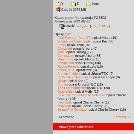
Y
Z
inne
Całość 3074 MB
Katalog gier (konwencja TOSEC)
Aktualizacja: 2021-07-11
Całość
,
md5
sha
(
7-Zip
,
TUGZip
)
Opisy gier
"Old Towers" (Atari ST)
opisał Misza (19)
Submarine Commander
opisał Kaz (36)
Frogs
opisał Xeen (0)
Choplifter!
opisał Urborg (0)
Joust
opisał Urborg (17)
Commando
opisał Urborg (35)
Mario Bros
opisał Urborg (13)
Xenophobe
opisał Urborg (36)
Robbo Forever
opisał tbxx (16)
Kolony 2106
opisał tbxx (3)
Archon II: Adept
opisał Urborg/TDC (9)
Spitfire Ace/Hellcat Ace
opisał Farscape (9)
Wyspa
opisał Kaz (9)
Archon
opisał Urborg/TDC (16)
The Last Starfighter
opisał TDC (30)
Dwie Wieże
opisał Muffy (19)
Basil The Great Mouse Detective
opisał Charlie
Cherry (125)
Inny Świat
opisał Charlie Cherry (17)
Inspektor
opisał Charlie Cherry (19)
Grand Prix Simulator
opisał Charlie Cherry (16)
«« nowsze
starsze »»
Wewnętrzne/Internals