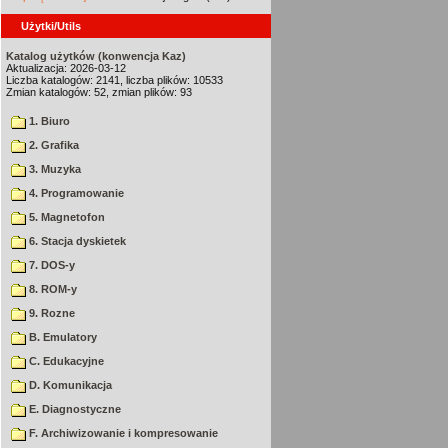
Użytki/Utils
Katalog użytków (konwencja Kaz)
Aktualizacja: 2026-03-12
Liczba katalogów: 2141, liczba plików: 10533
Zmian katalogów: 52, zmian plików: 93
1. Biuro
2. Grafika
3. Muzyka
4. Programowanie
5. Magnetofon
6. Stacja dyskietek
7. DOS-y
8. ROM-y
9. Rozne
B. Emulatory
C. Edukacyjne
D. Komunikacja
E. Diagnostyczne
F. Archiwizowanie i kompresowanie