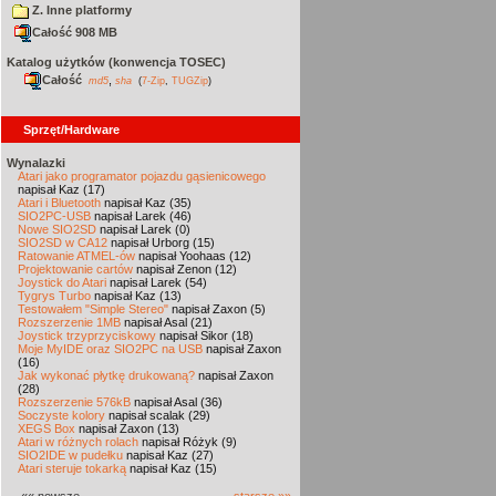
Z. Inne platformy
Całość 908 MB
Katalog użytków (konwencja TOSEC)
Całość
,
md5
sha
(
7-Zip
,
TUGZip
)
Sprzęt/Hardware
Wynalazki
Atari jako programator pojazdu gąsienicowego
napisał Kaz (17)
Atari i Bluetooth
napisał Kaz (35)
SIO2PC-USB
napisał Larek (46)
Nowe SIO2SD
napisał Larek (0)
SIO2SD w CA12
napisał Urborg (15)
Ratowanie ATMEL-ów
napisał Yoohaas (12)
Projektowanie cartów
napisał Zenon (12)
Joystick do Atari
napisał Larek (54)
Tygrys Turbo
napisał Kaz (13)
Testowałem "Simple Stereo"
napisał Zaxon (5)
Rozszerzenie 1MB
napisał Asal (21)
Joystick trzyprzyciskowy
napisał Sikor (18)
Moje MyIDE oraz SIO2PC na USB
napisał Zaxon
(16)
Jak wykonać płytkę drukowaną?
napisał Zaxon
(28)
Rozszerzenie 576kB
napisał Asal (36)
Soczyste kolory
napisał scalak (29)
XEGS Box
napisał Zaxon (13)
Atari w różnych rolach
napisał Różyk (9)
SIO2IDE w pudełku
napisał Kaz (27)
Atari steruje tokarką
napisał Kaz (15)