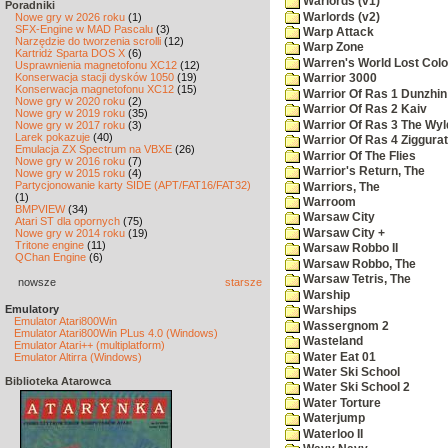
Warlords (v1)
Poradniki
Warlords (v2)
Nowe gry w 2026 roku
(1)
SFX-Engine w MAD Pascalu
(3)
Warp Attack
Narzędzie do tworzenia scrolli
(12)
Warp Zone
Kartridż Sparta DOS X
(6)
Warren's World Lost Col
Usprawnienia magnetofonu XC12
(12)
Konserwacja stacji dysków 1050
(19)
Warrior 3000
Konserwacja magnetofonu XC12
(15)
Warrior Of Ras 1 Dunzhin
Nowe gry w 2020 roku
(2)
Warrior Of Ras 2 Kaiv
Nowe gry w 2019 roku
(35)
Warrior Of Ras 3 The Wyl
Nowe gry w 2017 roku
(3)
Larek pokazuje
(40)
Warrior Of Ras 4 Ziggurat
Emulacja ZX Spectrum na VBXE
(26)
Warrior Of The Flies
Nowe gry w 2016 roku
(7)
Warrior's Return, The
Nowe gry w 2015 roku
(4)
Partycjonowanie karty SIDE (APT/FAT16/FAT32)
Warriors, The
(1)
Warroom
BMPVIEW
(34)
Warsaw City
Atari ST dla opornych
(75)
Warsaw City +
Nowe gry w 2014 roku
(19)
Tritone engine
(11)
Warsaw Robbo II
QChan Engine
(6)
Warsaw Robbo, The
Warsaw Tetris, The
nowsze
starsze
Warship
Emulatory
Warships
Emulator Atari800Win
Wassergnom 2
Emulator Atari800Win PLus 4.0 (Windows)
Wasteland
Emulator Atari++ (multiplatform)
Water Eat 01
Emulator Altirra (Windows)
Water Ski School
Biblioteka Atarowca
Water Ski School 2
Water Torture
Waterjump
Waterloo II