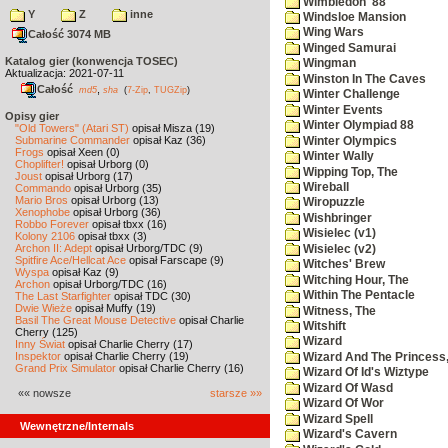
Wimbledon '88
Y
Z
inne
Windsloe Mansion
Wing Wars
Całość 3074 MB
Winged Samurai
Katalog gier (konwencja TOSEC)
Wingman
Aktualizacja: 2021-07-11
Winston In The Caves
Całość
,
md5
sha
(
7-Zip
,
TUGZip
)
Winter Challenge
Winter Events
Opisy gier
Winter Olympiad 88
"Old Towers" (Atari ST)
opisał Misza (19)
Submarine Commander
opisał Kaz (36)
Winter Olympics
Frogs
opisał Xeen (0)
Winter Wally
Choplifter!
opisał Urborg (0)
Wipping Top, The
Joust
opisał Urborg (17)
Wireball
Commando
opisał Urborg (35)
Mario Bros
opisał Urborg (13)
Wiropuzzle
Xenophobe
opisał Urborg (36)
Wishbringer
Robbo Forever
opisał tbxx (16)
Wisielec (v1)
Kolony 2106
opisał tbxx (3)
Archon II: Adept
opisał Urborg/TDC (9)
Wisielec (v2)
Spitfire Ace/Hellcat Ace
opisał Farscape (9)
Witches' Brew
Wyspa
opisał Kaz (9)
Witching Hour, The
Archon
opisał Urborg/TDC (16)
Within The Pentacle
The Last Starfighter
opisał TDC (30)
Dwie Wieże
opisał Muffy (19)
Witness, The
Basil The Great Mouse Detective
opisał Charlie
Witshift
Cherry (125)
Wizard
Inny Świat
opisał Charlie Cherry (17)
Inspektor
opisał Charlie Cherry (19)
Wizard And The Princess
Grand Prix Simulator
opisał Charlie Cherry (16)
Wizard Of Id's Wiztype
Wizard Of Wasd
«« nowsze
starsze »»
Wizard Of Wor
Wizard Spell
Wewnętrzne/Internals
Wizard's Cavern