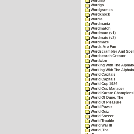
Wordflip
Wordgo
Wordgrames
Wordknock
Wordle
Wordmania
Wordmatch
Wordmate (v1)
Wordmate (v2)
Wordmaze
Words Are Fun
Wordscrambler And Spell
Wordsearch Creator
Wordwize
Working With The Alphabe
Working With The Alphabe
World Capitals
World Capitals!
World Cup 1986
World Cup Manager
World Karate Champions
World Of Dune, The
World Of Pleasure
World Power
World Quiz
World Soccer
World Trouble
World War III
World, The