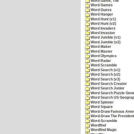
Word Game, The
Word Games
Word Guess
Word Hanger
Word Hunt (v1)
Word Hunt (v2)
Word Invaders
Word Invasion
Word Jumble (v1)
Word Jumble (v2)
Word Maker
Word Master
Word Olympics
Word Radar
Word Scramble
Word Search (v1)
Word Search (v2)
Word Search (v3)
Word Search Creator
Word Search Junior
Word Search Puzzle Gene
Word Search US Geograph
Word Spinner
Word Square
Word-Draw Famous Amer
Word-Draw The Presiden
Word-Scramble
Wordfind
Wordfind Magic