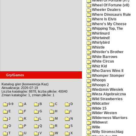
Wheel Of Fortune (v7)
Wheel Of Fortune (v8)
Wheeler Dealers
Where Dinosaurs Rule
Where Is Elvis
Where's My Cheese
Whipping Top, The
Whirlinurd
Whirlwind!
Whirlybird
Whistle
Whistler's Brother
White Barrows
White Circus
Whiz Kid
Who Dares Wins II
Gry/Games
Whomper Stomper
Whoops
Katalog gier (konwencja Kaz)
Whoops 2
Aktualizacja: 2026-07-19
Wiedzmin Wiesiek
Liczba katalogów: 8878, liczba plików: 40040
Wieza Algebraiczna
Zmian katalogów: 1, zmian plików: 1
Wild Strawberries
Wildcatter
0-9
A
B
C
D
Wilde 15
E
F
G
H
I
Wilder Westen
Wilderness Warriors
J
K
L
M
N
Wildwest
O
P
Q
R
S
Wille
Willy Stromschlag
T
U
V
W
X