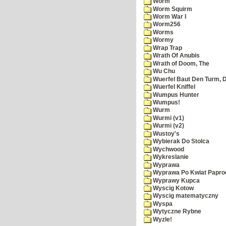
Worm
Worm Squirm
Worm War I
Worm256
Worms
Wormy
Wrap Trap
Wrath Of Anubis
Wrath of Doom, The
Wu Chu
Wuerfel Baut Den Turm, 
Wuerfel Kniffel
Wumpus Hunter
Wumpus!
Wurm
Wurmi (v1)
Wurmi (v2)
Wustoy's
Wybierak Do Stolca
Wychwood
Wykreslanie
Wyprawa
Wyprawa Po Kwiat Papro
Wyprawy Kupca
Wyscig Kotow
Wyscig matematyczny
Wyspa
Wytyczne Rybne
Wyzle!