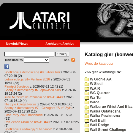
Nowinki/News
Archiwum/Archive
Katalog gier (konwe
Translate to
RSS
Wróc do katalogu
266
gier w katalogu
W
:
Spotkanie z demosceną #9: STeel/Tori
z 2026-08-
07 20:49 (2)
W Gronie AA
Letnia edycja Silly Venture 2026
z 2026-07-31
15:41 (38)
W Sieci
Pamięci Jurgiego
z 2026-07-21 12:42 (1)
W.A.R
Sceny z demosceny #7: opowiada SuN
z 2026-07-
WC Quarter
19 15:24 (2)
Atari Muzeum w Poznaniu na KWAS #40
z 2026-
Wa-Tor
07-16 16:10 (4)
Wace
Nie żyje kolega Pecuś
z 2026-07-13 18:00 (30)
Walburge Whist And Blac
Sceny z demosceny #7 - Grzegorz "Sun" Żyła
z
Walka Ostateczna
2026-07-12 17:29 (12)
Lost Party 2026 nadchodzi
z 2026-07-08 15:28
Walka Powietrzna
(23)
Wall Ball!
Pan Zenon i Atari na KWAS #40
z 2026-07-07 13:25
Wall Dodge
(7)
Spotkanie z redakcją "The Voice"
z 2026-07-04
Wall Street Challenge
07:42 (9)