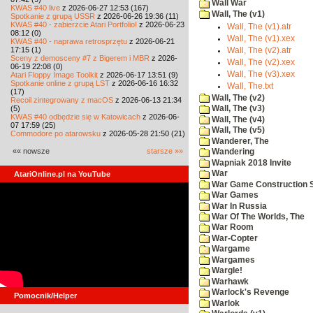
Wall War
KWAS #40 live
z 2026-06-27 12:53 (167)
Wall, The (v1)
Spotkanie z grupą USSR
z 2026-06-26 19:36 (11)
KWAS #40 - zabierzcie Atari Portfolio!
z 2026-06-23
Wall, The (v1).atr
08:12 (0)
Wall, The (v1).xex
KWAS #40 - naprawa retrosprzętu
z 2026-06-21
17:15 (1)
Wall, The (v2).atr
Sceny z demosceny #7 z Bigerem i MBR
z 2026-
Wall, The (v2).xex
06-19 22:08 (0)
Wall, The (v3).xex
Atari Floppy Image Toolkit
z 2026-06-17 13:51 (9)
Spotkanie online z grupą LST
z 2026-06-16 16:32
Wall, The.txt
(17)
Wall, The (v2)
Recoil zintegrowany z macOS
z 2026-06-13 21:34
(5)
Wall, The (v3)
KWAS #40 odbędzie się w Katowicach
z 2026-06-
Wall, The (v4)
07 17:59 (25)
Wall, The (v5)
Commodore po atarowsku
z 2026-05-28 21:50 (21)
Wanderer, The
«« nowsze
starsze »»
Wandering
Wapniak 2018 Invite
War
AtariOnline.pl na YouTube
War Game Construction 
War Games
War In Russia
War Of The Worlds, The
War Room
War-Copter
Wargame
Wargames
Wargle!
Warhawk
Warlock's Revenge
Pomocnik/Helper
Warlok