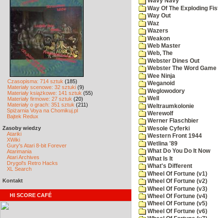
Wavy Navy
Way Of The Exploding Fis
Way Out
Waz
Wazers
Weakon
Web Master
Web, The
Webster Dines Out
Webster The Word Game
Wee Ninja
Czasopisma: 714 sztuk
(185)
Weganoid
Materiały scenowe: 32 sztuki
(9)
Weglowodory
Materiały książkowe: 141 sztuk
(55)
Well
Materiały firmowe: 27 sztuk
(20)
Materiały o grach: 351 sztuk
(211)
Weltraumkolonie
Spiżarnia Voya na Chomikuj.pl
Werewolf
Bajtek Redux
Werner Flaschbier
Zasoby wiedzy
Wesole Cyferki
Atariki
Western Front 1944
XWiki
Wetlina '89
Gury's Atari 8-bit Forever
What Do You Do It Now
Atarimania
Atari Archives
What Is It
Drygol's Retro Hacks
What's Different
XL Search
Wheel Of Fortune (v1)
Kontakt
Wheel Of Fortune (v2)
Wheel Of Fortune (v3)
HI SCORE CAFÉ
Wheel Of Fortune (v4)
Wheel Of Fortune (v5)
Wheel Of Fortune (v6)