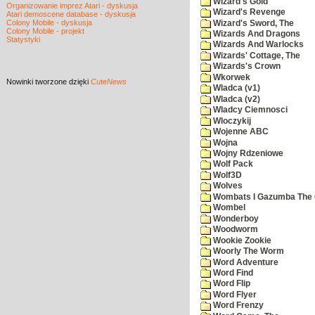
Wizard's Gold
Organizowanie imprez Atari - dyskusja
Wizard's Revenge
Atari demoscene database - dyskusja
Colony Mobile - dyskusja
Wizard's Sword, The
Colony Mobile - projekt
Wizards And Dragons
Statystyki
Wizards And Warlocks
Wizards' Cottage, The
Wizards's Crown
Wkorwek
Nowinki
tworzone dzięki
CuteNews
Wladca (v1)
Wladca (v2)
Wladcy Ciemnosci
Wloczykij
Wojenne ABC
Wojna
Wojny Rdzeniowe
Wolf Pack
Wolf3D
Wolves
Wombats I Gazumba The 
Wombel
Wonderboy
Woodworm
Wookie Zookie
Woorly The Worm
Word Adventure
Word Find
Word Flip
Word Flyer
Word Frenzy